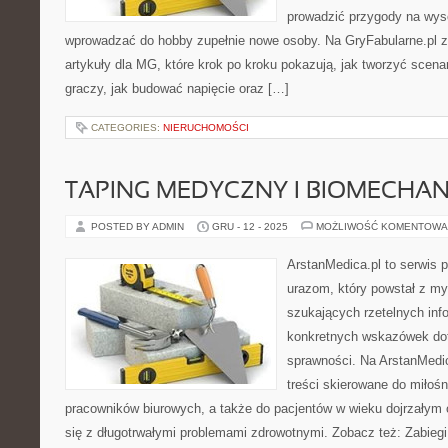
prowadzić przygody na wys
wprowadzać do hobby zupełnie nowe osoby. Na GryFabularne.pl 
artykuły dla MG, które krok po kroku pokazują, jak tworzyć scena
graczy, jak budować napięcie oraz […]
CATEGORIES:
NIERUCHOMOŚCI
TAPING MEDYCZNY I BIOMECHA
POSTED BY ADMIN
GRU - 12 - 2025
MOŻLIWOŚĆ KOMENTOWA
ArstanMedica.pl to serwis p
urazom, który powstał z my
szukających rzetelnych info
konkretnych wskazówek dot
sprawności. Na ArstanMedi
treści skierowane do miłośn
pracowników biurowych, a także do pacjentów w wieku dojrzałym 
się z długotrwałymi problemami zdrowotnymi. Zobacz też: Zabiegi 