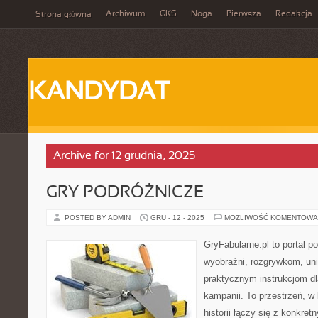
Archiwum
GKS
Noga
Pierwsza
Redakcja
Strona główna
KANDYDAT
Archive for 12 grudnia, 2025
GRY PODRÓŻNICZE
POSTED BY ADMIN
GRU - 12 - 2025
MOŻLIWOŚĆ KOMENTOWA
GryFabularne.pl to portal 
wyobraźni, rozgrywkom, un
praktycznym instrukcjom dl
kampanii. To przestrzeń, w
historii łączy się z konkr