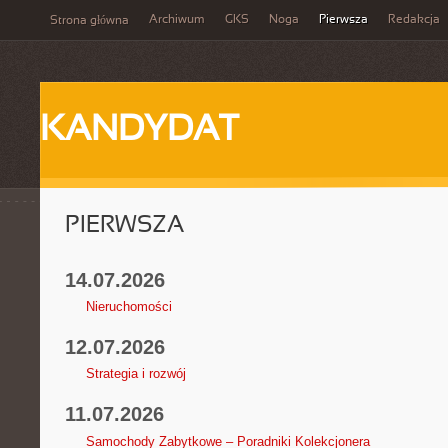
Archiwum
GKS
Noga
Pierwsza
Redakcja
Strona główna
KANDYDAT
PIERWSZA
14.07.2026
Nieruchomości
12.07.2026
Strategia i rozwój
11.07.2026
Samochody Zabytkowe – Poradniki Kolekcjonera