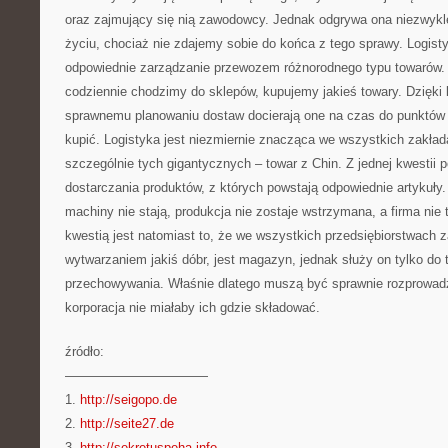
oraz zajmujący się nią zawodowcy. Jednak odgrywa ona niezwyk
życiu, chociaż nie zdajemy sobie do końca z tego sprawy. Logist
odpowiednie zarządzanie przewozem różnorodnego typu towarów. Je
codziennie chodzimy do sklepów, kupujemy jakieś towary. Dzięki 
sprawnemu planowaniu dostaw docierają one na czas do punktów
kupić. Logistyka jest niezmiernie znacząca we wszystkich zakła
szczególnie tych gigantycznych – towar z Chin. Z jednej kwestii p
dostarczania produktów, z których powstają odpowiednie artykuły.
machiny nie stają, produkcja nie zostaje wstrzymana, a firma nie
kwestią jest natomiast to, że we wszystkich przedsiębiorstwach 
wytwarzaniem jakiś dóbr, jest magazyn, jednak służy on tylko d
przechowywania. Właśnie dlatego muszą być sprawnie rozprowad
korporacja nie miałaby ich gdzie składować.
źródło:
———————————
1.
http://seigopo.de
2.
http://seite27.de
3.
http://sekretuspeha.info