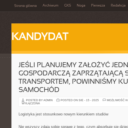
Archiwum
GKS
Noga
Pierwsza
Redakcja
Strona główna
KANDYDAT
JEŚLI PLANUJEMY ZAŁOŻYĆ JED
GOSPODARCZĄ ZAPRZĄTAJĄCĄ S
TRANSPORTEM, POWINNIŚMY KU
SAMOCHÓD
POSTED BY ADMIN
POSTED ON SIE - 15 - 2025
MOŻLIWOŚĆ 
WYŁĄCZONA
Logistyka jest stosunkowo nowym kierunkiem studiów
Nie wszyscy zdają sobie sprawę z tego, czym absorbuje się dzie