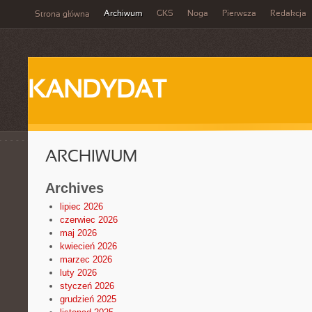
Archiwum
GKS
Noga
Pierwsza
Redakcja
Strona główna
KANDYDAT
ARCHIWUM
Archives
lipiec 2026
czerwiec 2026
maj 2026
kwiecień 2026
marzec 2026
luty 2026
styczeń 2026
grudzień 2025