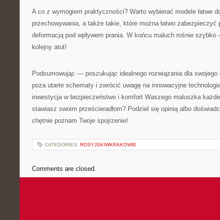
A co z wymogiem praktyczności? Warto wybierać modele łatwe do
przechowywania, a także takie, które można łatwo zabezpieczyć 
deformacją pod wpływem prania. W końcu maluch rośnie szybko –
kolejny atut!
Podsumowując — poszukując idealnego rozwiązania dla swojego d
poza utarte schematy i zwrócić uwagę na innowacyjne technologie 
inwestycja w bezpieczeństwo i komfort Waszego maluszka każdego
stawiasz swoim prześcieradłom? Podziel się opinią albo doświ
chętnie poznam Twoje spojrzenie!
CATEGORIES:
ROSYJSKIWKRAKOWIE
Comments are closed.