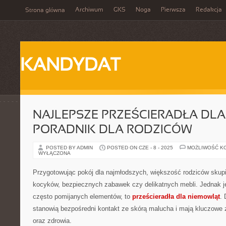
Archiwum
GKS
Noga
Pierwsza
Redakcja
Strona główna
KANDYDAT
NAJLEPSZE PRZEŚCIERADŁA DLA
PORADNIK DLA RODZICÓW
POSTED BY ADMIN
POSTED ON CZE - 8 - 2025
MOŻLIWOŚĆ K
WYŁĄCZONA
Przygotowując pokój dla najmłodszych, większość rodziców skup
kocyków, bezpiecznych zabawek czy delikatnych mebli. Jednak j
często pomijanych elementów, to
prześcieradła dla niemowląt
.
stanowią bezpośredni kontakt ze skórą malucha i mają kluczowe 
oraz zdrowia.