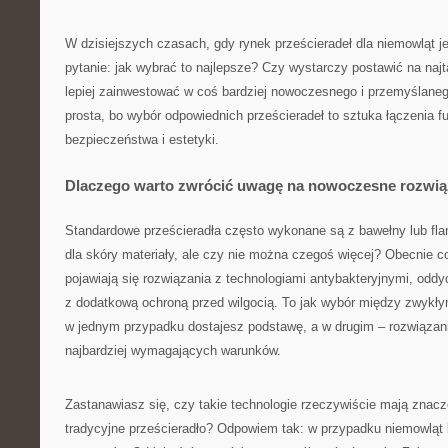
W dzisiejszych czasach, gdy rynek prześcieradeł dla niemowląt je
pytanie: jak wybrać to najlepsze? Czy wystarczy postawić na naj
lepiej zainwestować w coś bardziej nowoczesnego i przemyślaneg
prosta, bo wybór odpowiednich prześcieradeł to sztuka łączenia f
bezpieczeństwa i estetyki.
Dlaczego warto zwrócić uwagę na nowoczesne rozwią
Standardowe prześcieradła często wykonane są z bawełny lub flane
dla skóry materiały, ale czy nie można czegoś więcej? Obecnie c
pojawiają się rozwiązania z technologiami antybakteryjnymi, odd
z dodatkową ochroną przed wilgocią. To jak wybór między zwyk
w jednym przypadku dostajesz podstawę, a w drugim – rozwiąza
najbardziej wymagających warunków.
Zastanawiasz się, czy takie technologie rzeczywiście mają znac
tradycyjne prześcieradło? Odpowiem tak: w przypadku niemowląt