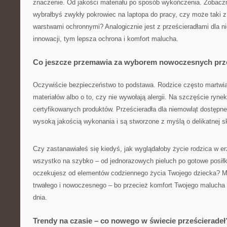
znaczenie. Od jakości materiału po sposób wykończenia. Zobaczm
wybrałbyś zwykły pokrowiec na laptopa do pracy, czy może taki z 
warstwami ochronnymi? Analogicznie jest z prześcieradłami dla n
innowacji, tym lepsza ochrona i komfort malucha.
Co jeszcze przemawia za wyborem nowoczesnych prze
Oczywiście bezpieczeństwo to podstawa. Rodzice często martwi
materiałów albo o to, czy nie wywołają alergii. Na szczęście rynek
certyfikowanych produktów. Prześcieradła dla niemowląt dostępne 
wysoką jakością wykonania i są stworzone z myślą o delikatnej 
Czy zastanawiałeś się kiedyś, jak wyglądałoby życie rodzica w er
wszystko na szybko – od jednorazowych pieluch po gotowe posiłki
oczekujesz od elementów codziennego życia Twojego dziecka? M
trwałego i nowoczesnego – bo przecież komfort Twojego malucha
dnia.
Trendy na czasie – co nowego w świecie prześcieradeł