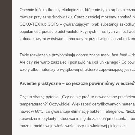
Obecnie królują tkaniny ekologiczne, które nie tylko są bezpieczn
również przyjazne środowisku. Coraz częściej możemy spotkać pr
OEKO-TEX lub GOTS – gwarantującymi brak substancji szkodliw
popularność prześcieradeł wielofunkcyjnych – np. tych z możliwoś
z dodatkowymi warstwami chroniącymi przed wilgocią i zabrudzen
Takie rozwiązania przypominają dobrze znane marki fast food – d
Ale czy nie warto zaszaleć i postawić na coś unikalnego? Co po
wzory albo materiały o wyjątkowej strukturze zapewniającej jeszc
Kwestie praktyczne – co jeszcze powinniśmy wiedzieć
Często słyszę pytanie: „Czy da się prać te nowoczesne przeście
temperaturach?” Oczywiście! Większość certyfikowanych materiał
nawet w 60°C, co gwarantuje eliminację bakterii i alergenów. Niez
sprawdzenie etykiety i stosowanie się do zaleceń producenta – b
może stracić swoje właściwości przy niewłaściwej pielęgnacji.