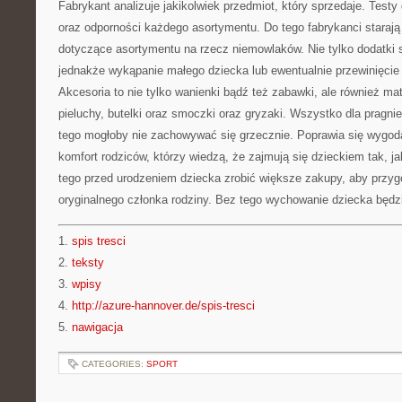
Fabrykant analizuje jakikolwiek przedmiot, który sprzedaje. Test
oraz odporności każdego asortymentu. Do tego fabrykanci starają 
dotyczące asortymentu na rzecz niemowlaków. Nie tylko dodatki s
jednakże wykąpanie małego dziecka lub ewentualnie przewinięcie 
Akcesoria to nie tylko wanienki bądź też zabawki, ale również mat
pieluchy, butelki oraz smoczki oraz gryzaki. Wszystko dla pragni
tego mogłoby nie zachowywać się grzecznie. Poprawia się wygod
komfort rodziców, którzy wiedzą, że zajmują się dzieckiem tak, j
tego przed urodzeniem dziecka zrobić większe zakupy, aby przyg
oryginalnego członka rodziny. Bez tego wychowanie dziecka będzi
1.
spis tresci
2.
teksty
3.
wpisy
4.
http://azure-hannover.de/spis-tresci
5.
nawigacja
CATEGORIES:
SPORT