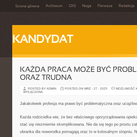
Archiwum
GKS
Noga
Pierwsza
Redakcja
Strona główna
KANDYDAT
KAŻDA PRACA MOŻE BYĆ PROB
ORAZ TRUDNA
POSTED BY ADMIN
POSTED ON WRZ - 27 - 2025
MOŻLIWOŚĆ 
WYŁĄCZONA
Jakakolwiek profesja ma prawo być problematyczna oraz uciążliw
Każda rodzicielka wie, że bez właściwego oprzyrządowania opie
stać się niezmiernie skomplikowana. Nie da się tego po prostu za
ubranka dla noworodka pomagają oraz to w kolosalnym stopniu. 