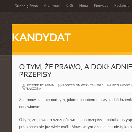
Archiwum
GKS
Noga
Pierwsza
Redakcja
Strona główna
KANDYDAT
O TYM, ŻE PRAWO, A DOKŁADNIE 
PRZEPISY
POSTED BY ADMIN
POSTED ON WRZ - 20 - 2025
MOŻLIWOŚĆ 
WYŁĄCZONA
Zastanawiając się nad tym, jakim sposobem ma wyglądać łazie
odnawianym
O tym, że prawo, a szczegółowo – jego przepisy – potrafią przys
przekonało się już wiele osób. Mowa w tym czasie jest nie tylko 