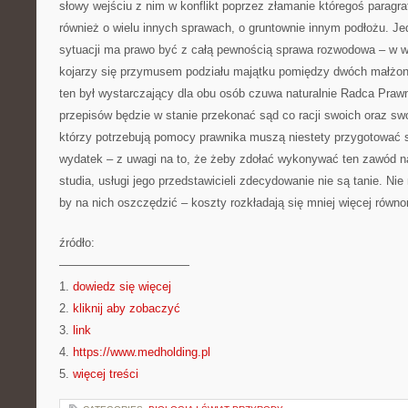
słowy wejściu z nim w konflikt poprzez złamanie któregoś paragra
również o wielu innych sprawach, o gruntownie innym podłożu. Je
sytuacji ma prawo być z całą pewnością sprawa rozwodowa – w 
kojarzy się przymusem podziału majątku pomiędzy dwóch małżonk
ten był wystarczający dla obu osób czuwa naturalnie Radca Prawn
przepisów będzie w stanie przekonać sąd co racji swoich oraz sw
którzy potrzebują pomocy prawnika muszą niestety przygotować 
wydatek – z uwagi na to, że żeby zdołać wykonywać ten zawód n
studia, usługi jego przedstawicieli zdecydowanie nie są tanie. Ni
by na nich oszczędzić – koszty rozkładają się mniej więcej równo
źródło:
———————————
1.
dowiedz się więcej
2.
kliknij aby zobaczyć
3.
link
4.
https://www.medholding.pl
5.
więcej treści