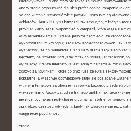
interaktywnych. To ona stara się także zajmować promowaniem ma
one w stanie organizować dla nich profesjonalne kampanie rekla
są one w stanie przynosić wiele pożytku, poza tym są oferowane
odbiorców. Jest kilka typu kampanii reklamowych, z których mogą
przykład warto jest tu wspomnieć o kampanii, która wiąże się z o
www.aspektreklama.pl. Trzeba jeszcze nadmienić, że drogocenne
wykorzystaniu mikrologów, serwisów społecznościowych, jak i s
wyznaczyć, że co poniektóre z nich są w stanie zagwarantować na
będziemy na przykład korzystać z takich portali, jak facebook, t
wyjdziemy. Branża internetowa jest jedną z najbardziej rozwijając
zdążyć za nowinkami, które co oraz rusz zalewają sektory wszel
popularne, a właściwie obowiązkowe stało się posiadanie własnej 
witryny internetowe są obecnie wizytówką każdego przedsiębiorcy 
większej firmy. Każdy zatrudnia trafnego grafika, jaki taką witry
nie musi być jakaś niesłychanie oryginalna, istotne, by pojawić si
sprawdzać częstość odwiedzin, kiedy tak właściwie się już zaistn
osiągnięcie popularności.
źródło: