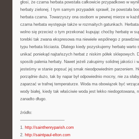
głosi, że czarna herbata powstała całkowicie przypadkowo w wynik
herbaty zielonej. I tym samym przypadek sprawił, że powstała bod
herbata czarna. Towarzyszy ona osobom w pewnej mierze w każd
czarna herbata występuje także w rozmaitych gatunkach. Herbata
wolno się przecież o tym przekonać kupując choćby herbatę w su
torebki tak zwana ekspresowa ma niewiele wspólnego z prawdziwą
typu herbata liściasta. Dlatego kiedy pozyskujemy herbatę warto 
unikać poniekąd najtańszych herbat z niskim półek sklepowych. Dr
sposób palenia herbaty. Nawet jeżeli zakupimy solidnej jakości i
jesteśmy w stanie popsuć jej smak nieodpowiednim parzeniem. H
porządnie dużo, tak by napar był odpowiednio mocny, nie za słab
zaparzać w trafnej temperaturze. Woda ma obowiązek być wrząc
wody białej, kiedy tak właściwie woda jest lekko niedogotowana,
zanadto długo.
źródło:
———————————
1.
http://sainthenryparish.com
2.
http://saintpaul-elton.com