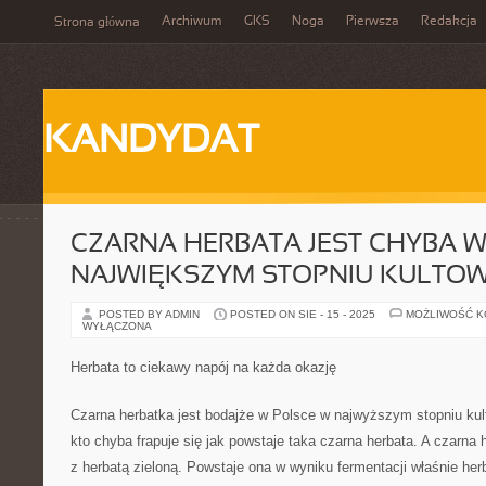
Archiwum
GKS
Noga
Pierwsza
Redakcja
Strona główna
KANDYDAT
CZARNA HERBATA JEST CHYBA 
NAJWIĘKSZYM STOPNIU KULTO
POSTED BY ADMIN
POSTED ON SIE - 15 - 2025
MOŻLIWOŚĆ 
WYŁĄCZONA
Herbata to ciekawy napój na każda okazję
Czarna herbatka jest bodajże w Polsce w najwyższym stopniu kul
kto chyba frapuje się jak powstaje taka czarna herbata. A czarna
z herbatą zieloną. Powstaje ona w wyniku fermentacji właśnie herb