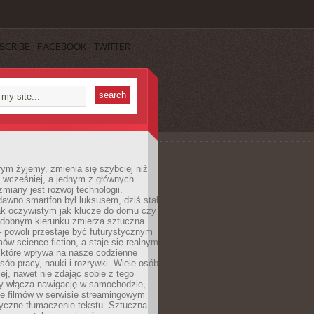
SCRIBE
FACEBOOK
TWITTER
rym żyjemy, zmienia się szybciej niż
 wcześniej, a jednym z głównych
zmiany jest rozwój technologii.
awno smartfon był luksusem, dziś stał
ak oczywistym jak klucze do domu czy
podobnym kierunku zmierza sztuczna
 – powoli przestaje być futurystycznym
mów science fiction, a staje się realnym
 które wpływa na nasze codzienne
sób pracy, nauki i rozrywki. Wiele osób
iej, nawet nie zdając sobie z tego
dy włącza nawigację w samochodzie,
e filmów w serwisie streamingowym
yczne tłumaczenie tekstu. Sztuczna