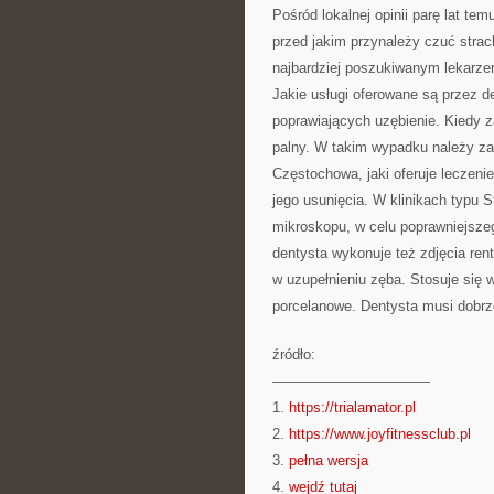
Pośród lokalnej opinii parę lat te
przed jakim przynależy czuć strac
najbardziej poszukiwanym lekarzem,
Jakie usługi oferowane są przez d
poprawiających uzębienie. Kiedy z
palny. W takim wypadku należy zam
Częstochowa, jaki oferuje leczeni
jego usunięcia. W klinikach typu 
mikroskopu, w celu poprawniejsze
dentysta wykonuje też zdjęcia re
w uzupełnieniu zęba. Stosuje się 
porcelanowe. Dentysta musi dobrz
źródło:
———————————
1.
https://trialamator.pl
2.
https://www.joyfitnessclub.pl
3.
pełna wersja
4.
wejdź tutaj