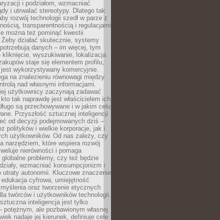
aryzacji i podziałom, wzmacniać
ądy i utrwalać stereotypy. Dlatego tak
aby rozwój technologii szedł w parze z
nością, transparentnością i regulacjami
ie można też pominąć kwestii
 Żeby działać skutecznie, systemy
 potrzebują danych – im więcej, tym
 kliknięcie, wyszukiwanie, lokalizacja
 zakupów staje się elementem profilu,
 jest wykorzystywany komercyjnie.
ega na znalezieniu równowagi między
trolą nad własnymi informacjami.
iej użytkownicy zaczynają zadawać
, kto tak naprawdę jest właścicielem ich
długo są przechowywane i w jakim celu
ne. Przyszłość sztucznej inteligencji
żeć od decyzji podejmowanych dziś –
 polityków i wielkie korporacje, jak i
ych użytkowników. Od nas zależy, czy
na narzędziem, które wspiera rozwój
iweluje nierówności i pomaga
globalne problemy, czy też będzie
odziały, wzmacniać konsumpcjonizm i
 utraty autonomii. Kluczowe znaczenie
 edukacja cyfrowa, umiejętność
 myślenia oraz tworzenie etycznych
la twórców i użytkowników technologii.
sztuczna inteligencja jest tylko
– potężnym, ale pozbawionym własnej
wiek nadaje jej kierunek, definiuje cele