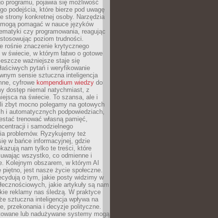
o programu, pojawia się możliwość
go podejścia, które bierze pod uwagę
e strony konkretnej osoby. Narzędzia
I mogą pomagać w nauce języków
ematyki czy programowania, reagując
ostosowując poziom trudności.
e rośnie znaczenie krytycznego
 w świecie, w którym łatwo o gotowe
jeszcze ważniejsze staje się
aściwych pytań i weryfikowanie
wnym sensie sztuczna inteligencja
mne, cyfrowe
kompendium wiedzy
do
y dostęp niemal natychmiast, z
ejsca na świecie. To szansa, ale i
śli zbyt mocno polegamy na gotowych
ch i automatycznych podpowiedziach,
stać trenować własną pamięć,
centracji i samodzielnego
ia problemów. Ryzykujemy też
ię w bańce informacyjnej, gdzie
kazują nam tylko te treści, które
suwając wszystko, co odmienne i
ce. Kolejnym obszarem, w którym AI
e piętno, jest nasze życie społeczne.
cydują o tym, jakie posty widzimy w
łecznościowych, jakie artykuły są nam
akie reklamy nas śledzą. W praktyce
że sztuczna inteligencja wpływa na
, przekonania i decyzje polityczne.
ktowane lub nadużywane systemy mogą