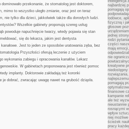
inteligencja
CELU
mu dominowało przekonanie, że stomatolog jest doktorem,
najbardziej
ZDIAGNOZOWANIA
STANU
pomagają op
h, mimo to wszystko uległo zmianie, oraz jest on teraz
ZĘBÓW
podpowiadają
 nie tylko dla dzieci, jakkolwiek także dla dorosłych ludzi.
lodówce, apl
fizyczną i j
entystów? Wszelkie gabinety proponują szereg usług
głosowe poz
urządzeniam
ąb powoduje napuchnięcie twarzy, wtedy pojawia się stan
jednej stron
eldować, się do lekarza, jakim jest dentysta
rodzi pytani
części nasze
e kanałowe. Jest to jeden ze sposobów uratowania zęba, bez
mają emocji,
Stomatologia Przyszłości oferują leczenie z użyciem
odpowiedzial
nie ogranicz
go wykonania zabiegu i opracowania kanałów. Lekarz
powtarzalnyc
kreatywne pr
ntgenowskie. W gabinetach proponowana jest również pomoc
niedostępny 
wtedy implanty. Doktorowie zakładają też koronki
rozwiązania
najlepszemu
e je dobrać, zwracając uwagę nawet na grubość dziąsła.
pomagają pr
optymalizow
finansowe cz
kampanie re
ale też wyz
nieustannie 
rosnącymi w
wpływ sztucz
niej możliwe
ścieżek nauk
pracy każde