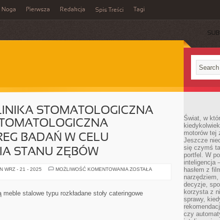
Noga
Pierwsza
Redakcja
Tagi
Spis Treści
SUB
LINIKA STOMATOLOGICZNA
Świat, w któ
STOMATOLOGICZNA
kiedykolwiek
motorów tej 
REG BADAŃ W CELU
Jeszcze nied
się czymś t
A STANU ZĘBÓW
portfel. W 
inteligencja
JAKAKOLWIEK
hasłem z fil
 WRZ - 21 - 2025
MOŻLIWOŚĆ KOMENTOWANIA
ZOSTAŁA
KLINIKA
narzędziem,
STOMATOLOGICZNA
decyzje, spo
CZY
PORADNIA
korzysta z n
 meble stalowe typu rozkładane stoły cateringowe
STOMATOLOGICZNA
sprawy, kie
PROPONUJĄ
rekomendacj
SZEREG
BADAŃ
czy automat
W