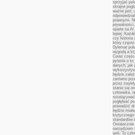
sprzyjać pol
skrajne pogl
ważne jest, 
odpowiedzial
prawnymi. N
prywatności.
oparte na AI
lepiej. Każde
czy historia
który często
Dylemat pol
wygodą a kon
Coraz częśc
pytania o to
danych, jak 
wykorzystywa
będzie zale
zarówno przez
przez zwykł
stanie się o
człowieka, n
rozwiązywać 
pogłębiać p
prowadzić do
będzie miała
krytycznego
standardów d
Ostatecznie 
narzędziem 
woli. To czło