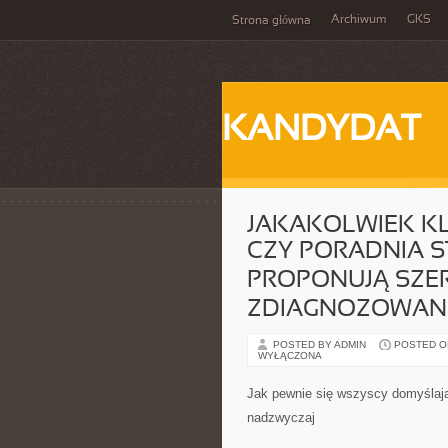
Archiwum
GKS
Strona główna
KANDYDAT
JAKAKOLWIEK K
CZY PORADNIA 
PROPONUJĄ SZE
ZDIAGNOZOWANI
POSTED BY ADMIN
POSTED ON
WYŁĄCZONA
Jak pewnie się wszyscy domyślają
nadzwyczaj