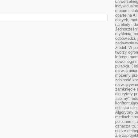
uniwersalneg
indywidualne
mocne i słab
oparte na A
obcych, mat
na błędy i d
Jednocześni
myślenia, bo
odpowiedzi, 
zadawanie wł
źródeł. W pe
tworzy ogro
którego mam
dowolnego mi
pułapka. Je
rozwiązania
możemy prze
zdolność kon
rozwiązywan
zamknięcie s
algorytmy po
„lubimy”, od
konfrontują
odciska siln
Algorytmy de
mediach spo
polecane i j
oznacza to, 
nasze emocje
Źle zaproje