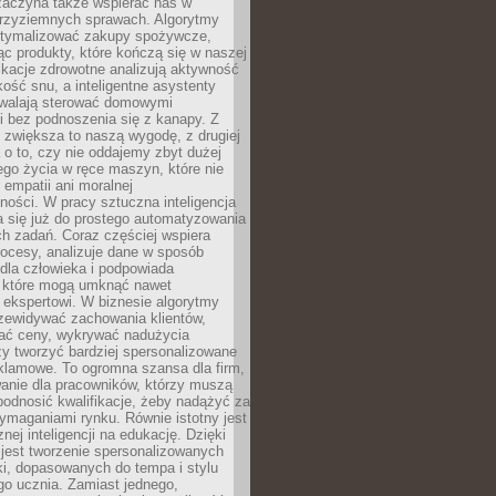
 zaczyna także wspierać nas w
 przyziemnych sprawach. Algorytmy
tymalizować zakupy spożywcze,
c produkty, które kończą się w naszej
ikacje zdrowotne analizują aktywność
akość snu, a inteligentne asystenty
walają sterować domowymi
i bez podnoszenia się z kanapy. Z
y zwiększa to naszą wygodę, z drugiej
a o to, czy nie oddajemy zbyt dużej
go życia w ręce maszyn, które nie
 empatii ani moralnej
ności. W pracy sztuczna inteligencja
a się już do prostego automatyzowania
h zadań. Coraz częściej wspiera
ocesy, analizuje dane w sposób
dla człowieka i podpowiada
, które mogą umknąć nawet
 ekspertowi. W biznesie algorytmy
zewidywać zachowania klientów,
ać ceny, wykrywać nadużycia
y tworzyć bardziej spersonalizowane
klamowe. To ogromna szansa dla firm,
wanie dla pracowników, którzy muszą
podnosić kwalifikacje, żeby nadążyć za
ymaganiami rynku. Równie istotny jest
nej inteligencji na edukację. Dzięki
 jest tworzenie spersonalizowanych
i, dopasowanych do tempa i stylu
go ucznia. Zamiast jednego,