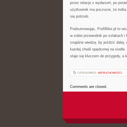
przez relacje z wydarzeń, po pora
użytkownik ma poczucie, że trafia
się potrzeb.
Podsumowując, ProfiBike.pl to wsz
w sobie przewodnik po szlakach i 
znajdzie wiedzę, by jeździć dalej,
każdej chwili spędzonej na siodle.
staje się kluczem do przygody, a 
CATEGORIES:
NIERUCHOMOŚCI
Comments are closed.