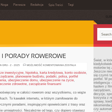
Noga
Pierwsza
Redakcja
Tagi
Spis Treści
SUB
JE I PORADY ROWEROWE
Świat, w któ
kiedykolwiek
TESTY
 GRU - 2 - 2025
MOŻLIWOŚĆ KOMENTOWANIA
ZOSTAŁA
motorów tej 
I
RECENZJE
Jeszcze nied
ze inwestycyjne
,
hipoteka
,
karta kredytowa
,
konto osobiste
,
I
się czymś t
czędzanie
,
planowanie budżetu
,
podatki
,
polisa
PORADY
,
portfel
portfel. W 
ROWEROWE
enia
,
ubezpieczenie domu
,
ubezpieczenie na życie
,
inteligencja
eczenie zdrowotne
,
zarządzanie finansami
hasłem z fil
narzędziem,
y poświęcony w całości rowerom oraz wszystkiemu, co wiąże
decyzje, spo
korzysta z n
kach. To kawałek internetu, w którym zamiłowanie do
sprawy, kie
tycznymi poradami, inspirującymi opowieściami z trasy oraz
rekomendacj
czy automat
e umiejętności. Niezależnie od tego, czy dopiero stawiasz