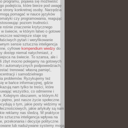
o programu, pojawia się możliwość
go podejścia, które bierze pod uwagę
e strony konkretnej osoby. Narzędzia
I mogą pomagać w nauce języków
ematyki czy programowania, reagując
ostosowując poziom trudności.
e rośnie znaczenie krytycznego
 w świecie, w którym łatwo o gotowe
jeszcze ważniejsze staje się
aściwych pytań i weryfikowanie
wnym sensie sztuczna inteligencja
mne, cyfrowe
kompendium wiedzy
do
y dostęp niemal natychmiast, z
ejsca na świecie. To szansa, ale i
śli zbyt mocno polegamy na gotowych
ch i automatycznych podpowiedziach,
stać trenować własną pamięć,
centracji i samodzielnego
ia problemów. Ryzykujemy też
ię w bańce informacyjnej, gdzie
kazują nam tylko te treści, które
suwając wszystko, co odmienne i
ce. Kolejnym obszarem, w którym AI
e piętno, jest nasze życie społeczne.
cydują o tym, jakie posty widzimy w
łecznościowych, jakie artykuły są nam
akie reklamy nas śledzą. W praktyce
że sztuczna inteligencja wpływa na
, przekonania i decyzje polityczne.
ktowane lub nadużywane systemy mogą