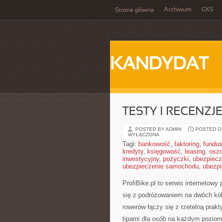
Archiwum
GKS
Strona główna
KANDYDAT
TESTY I RECENZ
POSTED BY ADMIN
POSTED ON
WYŁĄCZONA
Tagi:
bankowość
,
faktoring
,
fundus
kredyty
,
księgowość
,
leasing
,
osz
inwestycyjny
,
pożyczki
,
ubezpiecz
ubezpieczenie samochodu
,
ubezpi
ProfiBike.pl to serwis internetow
się z podróżowaniem na dwóch kół
rowerów łączy się z rzetelną prak
tipami dla osób na każdym poziomi