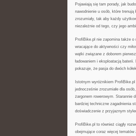
Pojawiają się tam porady, jak bud
nawodnienie u osób, które trenują
zrozumiały, tak aby każdy użytko
niezależnie od tego, czy jego amb
ProfiBike.pl nie zapomina także o
wracające do aktywności czy miłoś
wątki związane z doborem pierwsze
ładowaniem i eksploatacją baterii. 
pokazuje, że pasja do dwóch kółe
Istotnym wyróżnikiem ProfiBike.pl 
jednocześnie zrozumiałe dla osób, 
żargonem rowerowym. Starannie dob
bardziej techniczne zagadnienia st
doświadczenie z przyjaznym stylem
ProfiBike.pl to również ciągły roz
obejmujące coraz więcej tematów 