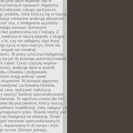
 zaczyna także wspierać nas w
 przyziemnych sprawach. Algorytmy
tymalizować zakupy spożywcze,
c produkty, które kończą się w naszej
ikacje zdrowotne analizują aktywność
akość snu, a inteligentne asystenty
walają sterować domowymi
i bez podnoszenia się z kanapy. Z
y zwiększa to naszą wygodę, z drugiej
a o to, czy nie oddajemy zbyt dużej
go życia w ręce maszyn, które nie
 empatii ani moralnej
ności. W pracy sztuczna inteligencja
a się już do prostego automatyzowania
h zadań. Coraz częściej wspiera
ocesy, analizuje dane w sposób
dla człowieka i podpowiada
, które mogą umknąć nawet
 ekspertowi. W biznesie algorytmy
zewidywać zachowania klientów,
ać ceny, wykrywać nadużycia
y tworzyć bardziej spersonalizowane
klamowe. To ogromna szansa dla firm,
wanie dla pracowników, którzy muszą
podnosić kwalifikacje, żeby nadążyć za
ymaganiami rynku. Równie istotny jest
nej inteligencji na edukację. Dzięki
 jest tworzenie spersonalizowanych
i, dopasowanych do tempa i stylu
go ucznia. Zamiast jednego,