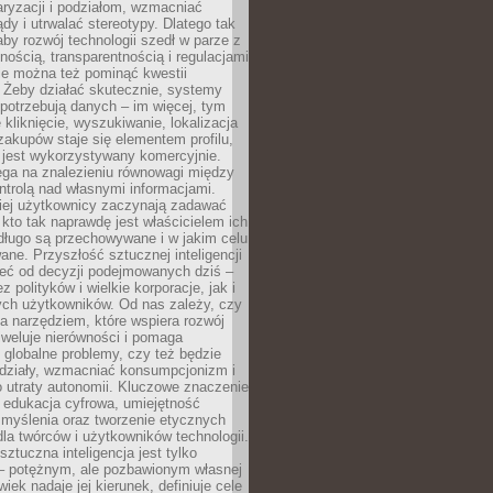
aryzacji i podziałom, wzmacniać
ądy i utrwalać stereotypy. Dlatego tak
aby rozwój technologii szedł w parze z
nością, transparentnością i regulacjami
ie można też pominąć kwestii
 Żeby działać skutecznie, systemy
 potrzebują danych – im więcej, tym
 kliknięcie, wyszukiwanie, lokalizacja
 zakupów staje się elementem profilu,
 jest wykorzystywany komercyjnie.
ega na znalezieniu równowagi między
trolą nad własnymi informacjami.
iej użytkownicy zaczynają zadawać
, kto tak naprawdę jest właścicielem ich
długo są przechowywane i w jakim celu
ne. Przyszłość sztucznej inteligencji
żeć od decyzji podejmowanych dziś –
 polityków i wielkie korporacje, jak i
ych użytkowników. Od nas zależy, czy
na narzędziem, które wspiera rozwój
iweluje nierówności i pomaga
globalne problemy, czy też będzie
odziały, wzmacniać konsumpcjonizm i
 utraty autonomii. Kluczowe znaczenie
 edukacja cyfrowa, umiejętność
 myślenia oraz tworzenie etycznych
la twórców i użytkowników technologii.
sztuczna inteligencja jest tylko
– potężnym, ale pozbawionym własnej
wiek nadaje jej kierunek, definiuje cele