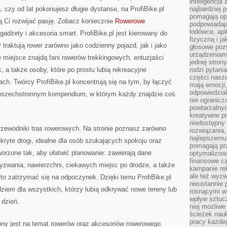
inteligencja
, czy od lat pokonujesz długie dystanse, na ProfiBike.pl
najbardziej
pomagają op
ą Ci rozwijać pasję. Zobacz koniecznie
Rowerowe
podpowiadają
lodówce, apl
adżety i akcesoria smart. ProfiBike.pl jest kierowany do
fizyczną i j
y traktują rower zarówno jako codzienny pojazd, jak i jako
głosowe poz
urządzeniam
e miejsce znajdą fani rowerów trekkingowych, entuzjaści
jednej stron
 a także osoby, które po prostu lubią rekreacyjne
rodzi pytani
części nasze
ach. Twórcy ProfiBike.pl koncentrują się na tym, by łączyć
mają emocji,
odpowiedzial
wszechstronnym kompendium, w którym każdy znajdzie coś
nie ogranicz
powtarzalnyc
kreatywne pr
niedostępny 
przewodniki tras rowerowych. Na stronie poznasz zarówno
rozwiązania
najlepszemu
 ukryte drogi, idealne dla osób szukających spokoju oraz
pomagają pr
worzone tak, aby ułatwić planowanie: zawierają dane
optymalizow
finansowe cz
wyzwania, nawierzchni, ciekawych miejsc po drodze, a także
kampanie re
ale też wyz
to zatrzymać się na odpoczynek. Dzięki temu ProfiBike.pl
nieustannie 
ziem dla wszystkich, którzy lubią odkrywać nowe tereny lub
rosnącymi w
wpływ sztucz
 dzień.
niej możliwe
ścieżek nauk
pracy każde
ony jest na temat rowerów oraz akcesoriów rowerowego.