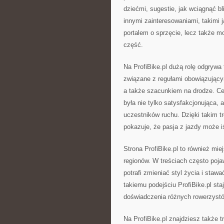
dziećmi, sugestie, jak wciągnąć bl
innymi zainteresowaniami, takimi ja
portalem o sprzęcie, lecz także 
część.
Na ProfiBike.pl dużą rolę odgryw
związane z regułami obowiązujący
a także szacunkiem na drodze. Ce
była nie tylko satysfakcjonująca,
uczestników ruchu. Dzięki takim tr
pokazuje, że pasja z jazdy może 
Strona ProfiBike.pl to również mi
regionów. W treściach często pojaw
potrafi zmieniać styl życia i sta
takiemu podejściu ProfiBike.pl sta
doświadczenia różnych rowerzystów
Na ProfiBike.pl znajdziesz także 