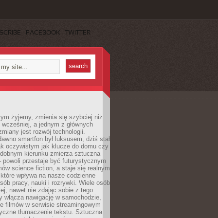
SCRIBE
FACEBOOK
TWITTER
rym żyjemy, zmienia się szybciej niż
 wcześniej, a jednym z głównych
zmiany jest rozwój technologii.
awno smartfon był luksusem, dziś stał
ak oczywistym jak klucze do domu czy
podobnym kierunku zmierza sztuczna
 – powoli przestaje być futurystycznym
mów science fiction, a staje się realnym
 które wpływa na nasze codzienne
sób pracy, nauki i rozrywki. Wiele osób
iej, nawet nie zdając sobie z tego
dy włącza nawigację w samochodzie,
e filmów w serwisie streamingowym
yczne tłumaczenie tekstu. Sztuczna