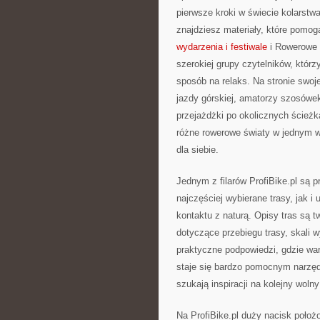
pierwsze kroki w świecie kolarstwa
znajdziesz materiały, które pomog
wydarzenia i festiwale
i Rowerowe g
szerokiej grupy czytelników, którz
sposób na relaks. Na stronie swoj
jazdy górskiej, amatorzy szosówek,
przejażdżki po okolicznych ścieżk
różne rowerowe światy w jednym 
dla siebie.
Jednym z filarów ProfiBike.pl są 
najczęściej wybierane trasy, jak i
kontaktu z naturą. Opisy tras są t
dotyczące przebiegu trasy, skali 
praktyczne podpowiedzi, gdzie war
staje się bardzo pomocnym narzęd
szukają inspiracji na kolejny wolny
Na ProfiBike.pl duży nacisk położ