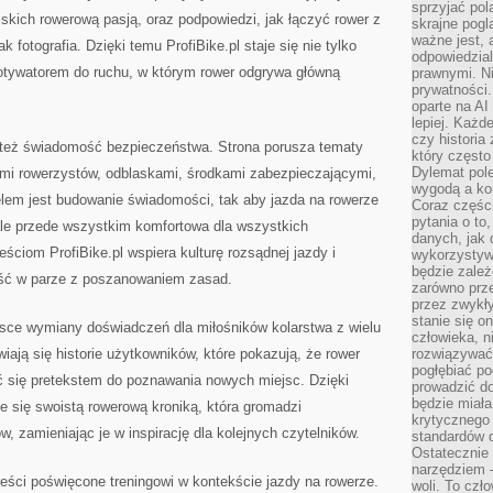
sprzyjać pol
iskich rowerową pasją, oraz podpowiedzi, jak łączyć rower z
skrajne pogl
ważne jest, 
k fotografia. Dzięki temu ProfiBike.pl staje się nie tylko
odpowiedzial
motywatorem do ruchu, w którym rower odgrywa główną
prawnymi. N
prywatności.
oparte na AI
lepiej. Każde
czy historia
a też świadomość bezpieczeństwa. Strona porusza tematy
który często
Dylemat pol
mi rowerzystów, odblaskami, środkami zabezpieczającymi,
wygodą a kon
lem jest budowanie świadomości, tak aby jazda na rowerze
Coraz częśc
pytania o to
 ale przede wszystkim komfortowa dla wszystkich
danych, jak 
eściom ProfiBike.pl wspiera kulturę rozsądnej jazdy i
wykorzystywa
będzie zale
iść w parze z poszanowaniem zasad.
zarówno przez
przez zwykł
stanie się o
ejsce wymiany doświadczeń dla miłośników kolarstwa z wielu
człowieka, n
iają się historie użytkowników, które pokazują, że rower
rozwiązywać 
pogłębiać p
wać się pretekstem do poznawania nowych miejsc. Dzięki
prowadzić do
będzie miała
je się swoistą rowerową kroniką, która gromadzi
krytycznego
, zamieniając je w inspirację dla kolejnych czytelników.
standardów d
Ostatecznie 
narzędziem 
treści poświęcone treningowi w kontekście jazdy na rowerze.
woli. To czło