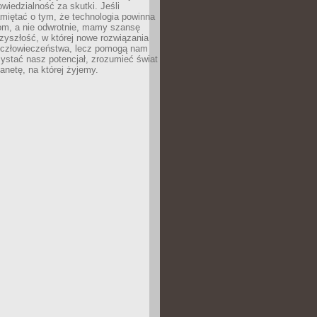
owiedzialność za skutki. Jeśli
miętać o tym, że technologia powinna
iom, a nie odwrotnie, mamy szansę
zyszłość, w której nowe rozwiązania
ą człowieczeństwa, lecz pomogą nam
zystać nasz potencjał, zrozumieć świat
lanetę, na której żyjemy.