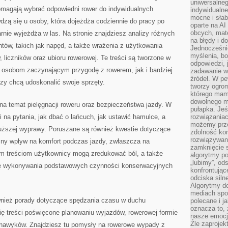
uniwersalneg
pomagają wybrać odpowiedni rower do indywidualnych
indywidualne
mocne i słab
wdzą się u osoby, która dojeżdża codziennie do pracy po
oparte na A
obcych, mat
arnie wyjeżdża w las. Na stronie znajdziesz analizy różnych
na błędy i d
tów, takich jak napęd, a także wrażenia z użytkowania
Jednocześni
myślenia, bo
 liczników oraz ubioru rowerowej. Te treści są tworzone w
odpowiedzi, 
 osobom zaczynającym przygodę z rowerem, jak i bardziej
zadawanie wł
źródeł. W pe
y chcą udoskonalić swoje sprzęty.
tworzy ogro
którego mam
dowolnego mi
na temat pielęgnacji roweru oraz bezpieczeństwa jazdy. W
pułapka. Je
 na pytania, jak dbać o łańcuch, jak ustawić hamulce, a
rozwiązania
możemy prze
łuższej wyprawy. Poruszane są również kwestie dotyczące
zdolność kon
rozwiązywan
mny wpływ na komfort podczas jazdy, zwłaszcza na
zamknięcie s
im treściom użytkownicy mogą zredukować ból, a także
algorytmy po
„lubimy”, od
ię wykonywania podstawowych czynności konserwacyjnych
konfrontują
odciska siln
Algorytmy de
mediach spo
ównież porady dotyczące spędzania czasu w duchu
polecane i j
oznacza to, 
ię treści poświęcone planowaniu wyjazdów, rowerowej formie
nasze emocje
Źle zaproje
 nawyków. Znajdziesz tu pomysły na rowerowe wypady z