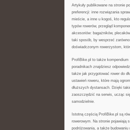
Artykuły publikowane na stronie 
preferencji: inne rozwiązania spra
mieście, a inne u kogoś, kto regul
typów rowerów, przegląd komponen
akcesoriów: bagażników, plecaków,
taki sposób, by wesprzeć zarówno
doświadczonym rowerzystom, którz
ProfiBike.pl to także kompendium 
poradnikach znajdziesz odpowiedzi
także jak przygotować rower do d
ustawień roweru, które mają ogro
dłuższych dystansach. Dzięki tak
zaoszczędzić na serwis, ucząc s
samodzielnie.
Istotną częścią ProfiBike.pl są r
rowerowym. Na stronie pojawiają s
podróżowania, a także budowaniu