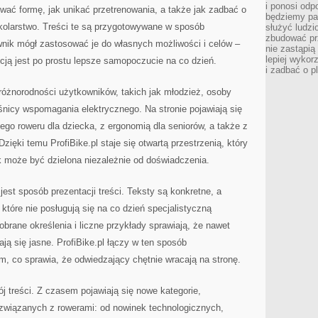
i ponosi odp
ować formę, jak unikać przetrenowania, a także jak zadbać o
będziemy pa
 kolarstwo. Treści te są przygotowywane w sposób
służyć ludz
zbudować pr
wnik mógł zastosować je do własnych możliwości i celów –
nie zastąpi
lepiej wykor
icją jest po prostu lepsze samopoczucie na co dzień.
i zadbać o p
 różnorodności użytkowników, takich jak młodzież, osoby
nicy wspomagania elektrycznego. Na stronie pojawiają się
go roweru dla dziecka, z ergonomią dla seniorów, a także z
Dzięki temu ProfiBike.pl staje się otwartą przestrzenią, który
k może być dzielona niezależnie od doświadczenia.
jest sposób prezentacji treści. Teksty są konkretne, a
które nie posługują się na co dzień specjalistyczną
rane określenia i liczne przykłady sprawiają, że nawet
ają się jasne. ProfiBike.pl łączy w ten sposób
, co sprawia, że odwiedzający chętnie wracają na stronę.
wój treści. Z czasem pojawiają się nowe kategorie,
związanych z rowerami: od nowinek technologicznych,