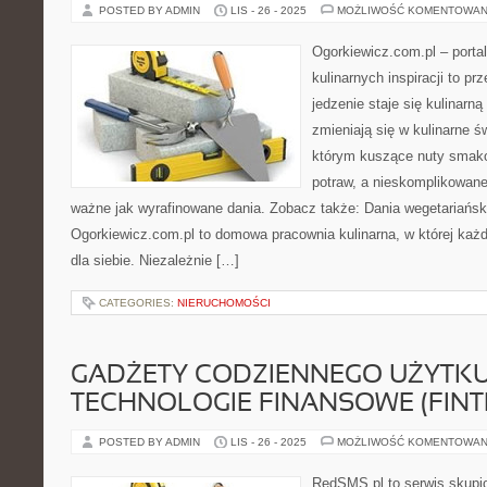
POSTED BY ADMIN
LIS - 26 - 2025
MOŻLIWOŚĆ KOMENTOWAN
Ogorkiewicz.com.pl – porta
kulinarnych inspiracji to pr
jedzenie staje się kulinarn
zmieniają się w kulinarne ś
którym kuszące nuty smako
potraw, a nieskomplikowane
ważne jak wyrafinowane dania. Zobacz także: Dania wegetariański
Ogorkiewicz.com.pl to domowa pracownia kulinarna, w której każ
dla siebie. Niezależnie […]
CATEGORIES:
NIERUCHOMOŚCI
GADŻETY CODZIENNEGO UŻYTKU
TECHNOLOGIE FINANSOWE (FINT
POSTED BY ADMIN
LIS - 26 - 2025
MOŻLIWOŚĆ KOMENTOWAN
RedSMS.pl to serwis skupi