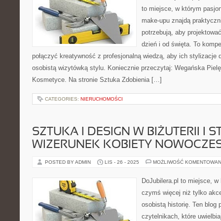
to miejsce, w którym pasjon
make-upu znajdą praktyczn
potrzebują, aby projektować
dzień i od święta. To komp
połączyć kreatywność z profesjonalną wiedzą, aby ich stylizacje d
osobistą wizytówką stylu. Koniecznie przeczytaj: Wegańska Piel
Kosmetyce. Na stronie Sztuka Zdobienia […]
CATEGORIES:
NIERUCHOMOŚCI
SZTUKA I DESIGN W BIŻUTERII I ST
WIZERUNEK KOBIETY NOWOCZES
POSTED BY ADMIN
LIS - 26 - 2025
MOŻLIWOŚĆ KOMENTOWAN
DoJubilera.pl to miejsce, w 
czymś więcej niż tylko akc
osobistą historię. Ten blog
czytelnikach, które uwielbi