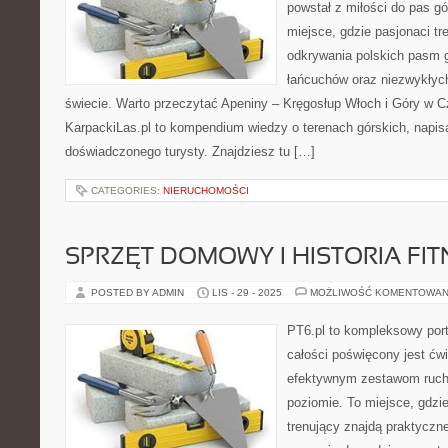
powstał z miłości do pas gó
miejsce, gdzie pasjonaci t
odkrywania polskich pasm g
łańcuchów oraz niezwykłyc
świecie. Warto przeczytać Apeniny – Kręgosłup Włoch i Góry w 
KarpackiLas.pl to kompendium wiedzy o terenach górskich, napi
doświadczonego turysty. Znajdziesz tu […]
CATEGORIES:
NIERUCHOMOŚCI
SPRZĘT DOMOWY I HISTORIA FI
POSTED BY ADMIN
LIS - 29 - 2025
MOŻLIWOŚĆ KOMENTOWAN
PT6.pl to kompleksowy porta
całości poświęcony jest ćw
efektywnym zestawom ruc
poziomie. To miejsce, gdzi
trenujący znajdą praktyczn