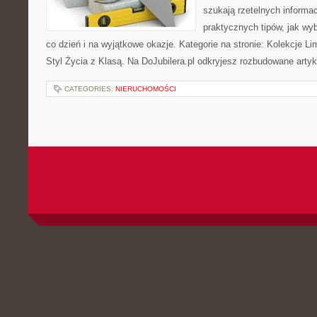
szukają rzetelnych informac
praktycznych tipów, jak wy
co dzień i na wyjątkowe okazje. Kategorie na stronie: Kolekcje Li
Styl Życia z Klasą. Na DoJubilera.pl odkryjesz rozbudowane arty
CATEGORIES:
NIERUCHOMOŚCI