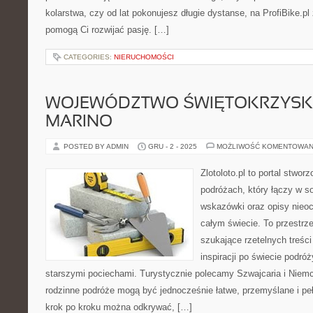
kolarstwa, czy od lat pokonujesz długie dystanse, na ProfiBike.pl 
pomogą Ci rozwijać pasję. […]
CATEGORIES:
NIERUCHOMOŚCI
WOJEWÓDZTWO ŚWIĘTOKRZYSKIE
MARINO
POSTED BY ADMIN
GRU - 2 - 2025
MOŻLIWOŚĆ KOMENTOWAN
Zlotoloto.pl to portal stwo
podróżach, który łączy w so
wskazówki oraz opisy nieoc
całym świecie. To przestrze
szukające rzetelnych treści
inspiracji po świecie podró
starszymi pociechami. Turystycznie polecamy Szwajcaria i Niemcy
rodzinne podróże mogą być jednocześnie łatwe, przemyślane i pe
krok po kroku można odkrywać, […]