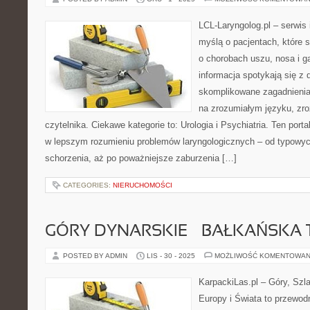
LCL-Laryngolog.pl – serwis
myślą o pacjentach, które 
o chorobach uszu, nosa i g
informacja spotykają się z
skomplikowane zagadnieni
na zrozumiałym języku, zr
czytelnika. Ciekawe kategorie to: Urologia i Psychiatria. Ten port
w lepszym rozumieniu problemów laryngologicznych – od typowych 
schorzenia, aż po poważniejsze zaburzenia […]
CATEGORIES:
NIERUCHOMOŚCI
GÓRY DYNARSKIE – BAŁKAŃSKA 
POSTED BY ADMIN
LIS - 30 - 2025
MOŻLIWOŚĆ KOMENTOWAN
KarpackiLas.pl – Góry, Szl
Europy i Świata to przewodn