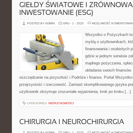
GIEŁDY ŚWIATOWE I ZRÓWNOW
INWESTOWANIE (ESG)
POSTED BY ADMIN
GRU - 1 - 2025
MOŻLIWOŚĆ KOMENTOWAN
Wszystko o Pożyczkach to s
myślą o użytkownikach, któ
finansowania i osobistych p
gdzie w jednym serwisie ze
mądrego pożyczania, spłac
układania swoich finansów.
oszczędzanie na przyszłość i Podróże i finanse. Portal Wszystk
przejrzystość i rzeczowość. Zamiast skomplikowanego języka p
użytkownik otrzymuje zrozumiałe wyjaśnienia, krok po kroku […]
CATEGORIES:
NIERUCHOMOŚCI
CHIRURGIA I NEUROCHIRURGIA
POSTED BY ADMIN
GRU - 1 - 2025
MOŻLIWOŚĆ KOMENTOWAN