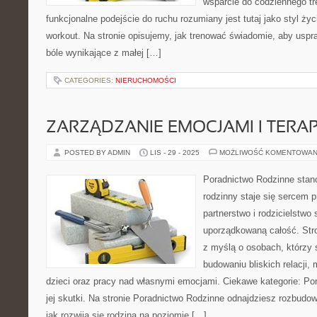
wsparcie do codziennego tr
funkcjonalne podejście do ruchu rozumiany jest tutaj jako styl życ
workout. Na stronie opisujemy, jak trenować świadomie, aby uspr
bóle wynikające z małej […]
CATEGORIES:
NIERUCHOMOŚCI
ZARZĄDZANIE EMOCJAMI I TERAP
POSTED BY ADMIN
LIS - 29 - 2025
MOŻLIWOŚĆ KOMENTOWAN
Poradnictwo Rodzinne stano
rodzinny staje się sercem p
partnerstwo i rodzicielstwo 
uporządkowaną całość. Str
z myślą o osobach, którzy
budowaniu bliskich relacji
dzieci oraz pracy nad własnymi emocjami. Ciekawe kategorie: Por
jej skutki. Na stronie Poradnictwo Rodzinne odnajdziesz rozbudow
jak rozwija się rodzina na poziomie […]