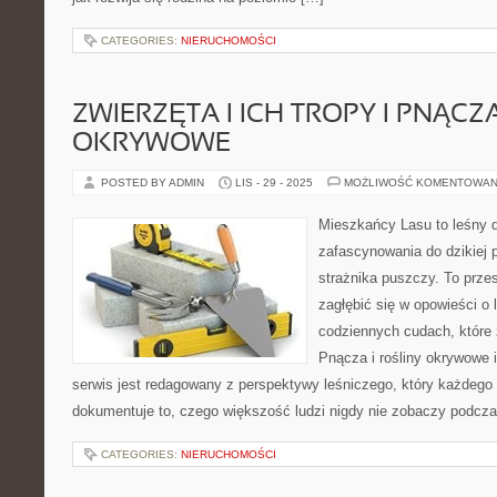
CATEGORIES:
NIERUCHOMOŚCI
ZWIERZĘTA I ICH TROPY I PNĄCZA
OKRYWOWE
POSTED BY ADMIN
LIS - 29 - 2025
MOŻLIWOŚĆ KOMENTOWAN
Mieszkańcy Lasu to leśny d
zafascynowania do dzikiej p
strażnika puszczy. To prze
zagłębić się w opowieści o l
codziennych cudach, które 
Pnącza i rośliny okrywowe i
serwis jest redagowany z perspektywy leśniczego, który każdego
dokumentuje to, czego większość ludzi nigdy nie zobaczy podcza
CATEGORIES:
NIERUCHOMOŚCI