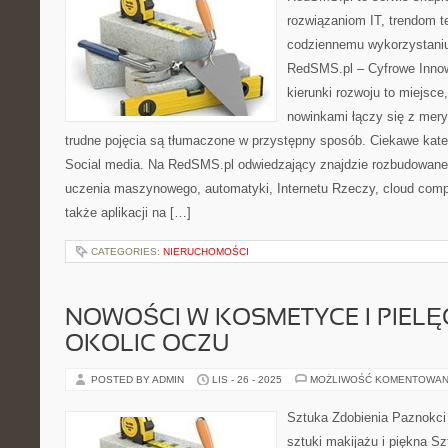
rozwiązaniom IT, trendom 
codziennemu wykorzystaniu
RedSMS.pl – Cyfrowe Innowa
kierunki rozwoju to miejsce
nowinkami łączy się z mery
trudne pojęcia są tłumaczone w przystępny sposób. Ciekawe kate
Social media. Na RedSMS.pl odwiedzający znajdzie rozbudowane 
uczenia maszynowego, automatyki, Internetu Rzeczy, cloud comp
także aplikacji na […]
CATEGORIES:
NIERUCHOMOŚCI
NOWOŚCI W KOSMETYCE I PIEL
OKOLIC OCZU
POSTED BY ADMIN
LIS - 26 - 2025
MOŻLIWOŚĆ KOMENTOWAN
Sztuka Zdobienia Paznokci 
sztuki makijażu i piękna Sz