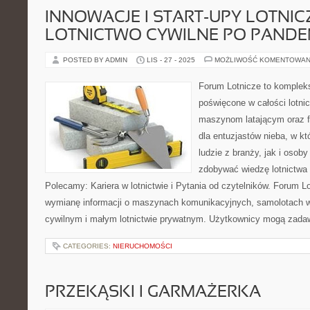
INNOWACJE I START-UPY LOTNICZ
LOTNICTWO CYWILNE PO PANDE
POSTED BY ADMIN
LIS - 27 - 2025
MOŻLIWOŚĆ KOMENTOWAN
Forum Lotnicze to komplek
poświęcone w całości lotni
maszynom latającym oraz f
dla entuzjastów nieba, w k
ludzie z branży, jak i osob
zdobywać wiedzę lotnictwa 
Polecamy: Kariera w lotnictwie i Pytania od czytelników. Forum L
wymianę informacji o maszynach komunikacyjnych, samolotach w
cywilnym i małym lotnictwie prywatnym. Użytkownicy mogą zada
CATEGORIES:
NIERUCHOMOŚCI
PRZEKĄSKI I GARMAŻERKA