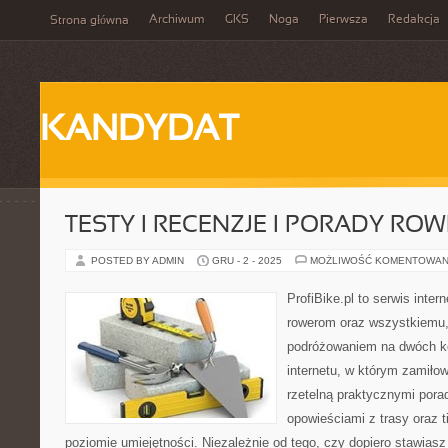
Archiwum
GKS
Noga
Pierwsza
Redakcja
Strona główna
KANDYDAT
TESTY I RECENZJE I PORADY RO
POSTED BY ADMIN
GRU - 2 - 2025
MOŻLIWOŚĆ KOMENTOWAN
ProfiBike.pl to serwis inte
rowerom oraz wszystkiemu,
podróżowaniem na dwóch k
internetu, w którym zamiłow
rzetelną praktycznymi pora
opowieściami z trasy oraz 
poziomie umiejętności. Niezależnie od tego, czy dopiero stawiasz