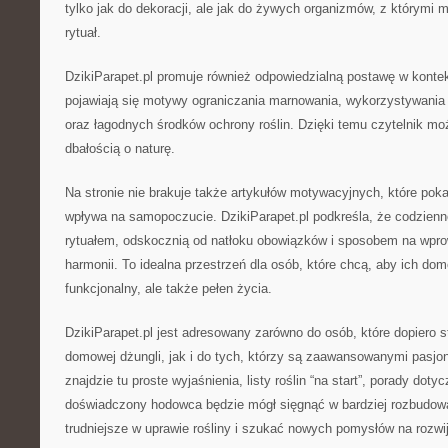
tylko jak do dekoracji, ale jak do żywych organizmów, z którymi
rytuał.
DzikiParapet.pl promuje również odpowiedzialną postawę w kontek
pojawiają się motywy ograniczania marnowania, wykorzystywania
oraz łagodnych środków ochrony roślin. Dzięki temu czytelnik moż
dbałością o naturę.
Na stronie nie brakuje także artykułów motywacyjnych, które poka
wpływa na samopoczucie. DzikiParapet.pl podkreśla, że codzienn
rytuałem, odskocznią od natłoku obowiązków i sposobem na wpro
harmonii. To idealna przestrzeń dla osób, które chcą, aby ich dom
funkcjonalny, ale także pełen życia.
DzikiParapet.pl jest adresowany zarówno do osób, które dopiero s
domowej dżungli, jak i do tych, którzy są zaawansowanymi pasjo
znajdzie tu proste wyjaśnienia, listy roślin “na start”, porady doty
doświadczony hodowca będzie mógł sięgnąć w bardziej rozbudowa
trudniejsze w uprawie rośliny i szukać nowych pomysłów na rozwija