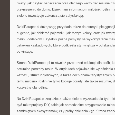
okazy, jak czytać oznaczenia oraz dlaczego warto dać roślinie cz
przyniesieniu do domu. Dzięki tym informacjom miłośnik roślin m
zielone inwestycje zakończą się satysfakcją.
DzikiParapet.pl dużą wagę przykłada także do estetyki pielęgnacji 
sugestie, jak dobierać pojemniki, jak łączyć kolory, oraz jak twor
roślin i dodatków. Czytelnik pozna pomysły na wykorzystanie ma
ustawień kaskadowych, które podkreślą styl wnętrza – od skandy
po vintage.
Strona DzikiParapet.pl to również przestrzeń edukacji dla osób, kt
naturalne potrzeby roślin. W artykułach pojawiają się wyjaśnieni
wzrostu, struktur glebowych, a także cech charakterystycznych p
temu miłośnik roślin nie tylko kopiuje porady, ale także rozumie, 
korzystne dla rośliny.
Na DzikiParapet.pl znajdziesz także zielone wyzwania dla tych, k
być mikroprojekty DIY, takie jak samodzielne przygotowanie mies
zamkniętych ekosystemów, czy próby dzielenia kęp. Strona zachęc