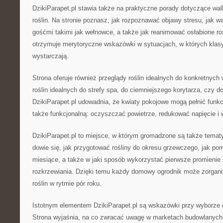
DzikiParapet.pl stawia także na praktyczne porady dotyczące wal
roślin. Na stronie poznasz, jak rozpoznawać objawy stresu, jak 
gośćmi takimi jak wełnowce, a także jak reanimować osłabione roś
otrzymuje merytoryczne wskazówki w sytuacjach, w których klas
wystarczają.
Strona oferuje również przeglądy roślin idealnych do konkretnych 
roślin idealnych do strefy spa, do ciemniejszego korytarza, czy d
DzikiParapet.pl udowadnia, że kwiaty pokojowe mogą pełnić funkcj
także funkcjonalną: oczyszczać powietrze, redukować napięcie i 
DzikiParapet.pl to miejsce, w którym gromadzone są także tematy
dowie się, jak przygotować rośliny do okresu grzewczego, jak po
miesiące, a także w jaki sposób wykorzystać pierwsze promienie
rozkrzewiania. Dzięki temu każdy domowy ogrodnik może zorgani
roślin w rytmie pór roku.
Istotnym elementem DzikiParapet.pl są wskazówki przy wyborze
Strona wyjaśnia, na co zwracać uwagę w marketach budowlanych,