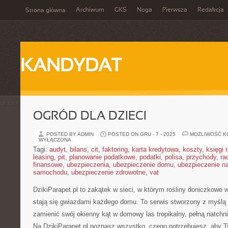
Archiwum
GKS
Noga
Pierwsza
Redakcja
Strona główna
KANDYDAT
OGRÓD DLA DZIECI
POSTED BY ADMIN
POSTED ON GRU - 7 - 2025
MOŻLIWOŚĆ 
WYŁĄCZONA
Tagi:
audyt
,
bilans
,
cit
,
faktoring
,
karta kredytowa
,
koszty
,
księgi
leasing
,
pit
,
planowanie podatkowe
,
podatki
,
polisa
,
przychody
,
ra
finansowe
,
ubezpieczenia
,
ubezpieczenie domu
,
ubezpieczenie na
samochodu
,
ubezpieczenie zdrowotne
,
vat
DzikiParapet.pl to zakątek w sieci, w którym rośliny doniczkowe 
stają się gwiazdami każdego domu. To serwis stworzony z myślą 
zamienić swój okienny kąt w domowy las tropikalny, pełną natchni
Na DzikiParapet.pl poznasz wszystko, czego potrzebujesz, aby Tw