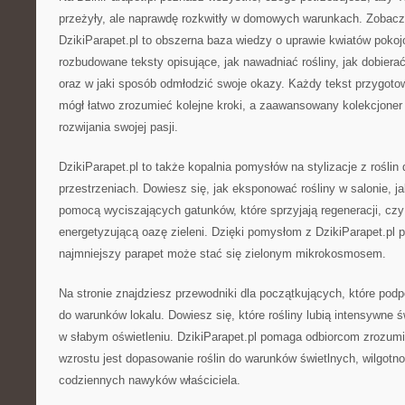
przeżyły, ale naprawdę rozkwitły w domowych warunkach. Zobac
DzikiParapet.pl to obszerna baza wiedzy o uprawie kwiatów pokoj
rozbudowane teksty opisujące, jak nawadniać rośliny, jak dobiera
oraz w jaki sposób odmłodzić swoje okazy. Każdy tekst przygotow
mógł łatwo zrozumieć kolejne kroki, a zaawansowany kolekcjoner 
rozwijania swojej pasji.
DzikiParapet.pl to także kopalnia pomysłów na stylizacje z rośli
przestrzeniach. Dowiesz się, jak eksponować rośliny w salonie, ja
pomocą wyciszających gatunków, które sprzyjają regeneracji, czy
energetyzującą oazę zieleni. Dzięki pomysłom z DzikiParapet.pl 
najmniejszy parapet może stać się zielonym mikrokosmosem.
Na stronie znajdziesz przewodniki dla początkujących, które pod
do warunków lokalu. Dowiesz się, które rośliny lubią intensywne św
w słabym oświetleniu. DzikiParapet.pl pomaga odbiorcom zrozum
wzrostu jest dopasowanie roślin do warunków świetlnych, wilgotno
codziennych nawyków właściciela.