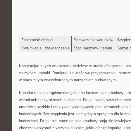
Znajomość obsługi
Sprawdzenie warunków
Bezpiec
Kwalifikacje i doświadczenie
Stan ‍maszyny⁣ i terenu
Sprzęt 
Korzystając ⁤z tych wskazówek będziesz​ w ⁢stanie efektywnie i 
z ⁤użyciem‌ koparki. Pamiętaj,⁢ że właściwe przygotowanie i ostr
w pracy z tym wszechstronnym narzędziem budowlanym.
Koparka‌ to niezastąpione narzędzie na ‌każdym placu budowy, któr
warunkach i⁣ przy różnych zadaniach. Dzięki swojej wszechstronno
umożliwia ‌szybkie ⁣i ‍efektywne wykonywanie⁣ prac ziemnych oraz
budowlanych. Bez⁤ wątpienia jest niezbędnym⁣ sprzętem dla każdeg
budowlanej. Dzięki​ niej prace​ na placu budowy‌ stają się łatwiejsze
chcesz‍ skorzystać z wszystkich zalet, jakie oferuje koparka, koni