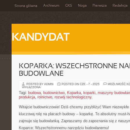
Archiwum
GKS
Noga
Pierwsza
Redakcja
Strona główna
KANDYDAT
KOPARKA: WSZECHSTRONNE NA
BUDOWLANE
POSTED BY ADMIN
POSTED ON CZE - 7 - 2025
MOŻLIWOŚĆ K
WYŁĄCZONA
Tagi:
budowa
,
budownictwo
,
Koparka
,
koparki
,
maszyny budowla
produkcja
,
rolnictwo
,
rozwój technologiczny.
Witajcie budowniczowie! Dziś ⁣chcemy‍ przybliżyć ⁣Wam niezwykłe na
kluczową‍ rolę ‍na placach budowy – koparkę. To ⁣absolutny must-h
zajmuje się budowlanką. Zapraszamy do zapoznania się z naszy
Koparce: Wszechstronnemu narzędziu budowlanemu!