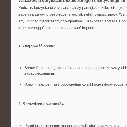
Wskazówki⁣ dotyczące ‌bezpiecznego i efektywnego kor
Podczas korzystania‌ z ​koparki⁢ należy⁣ pamiętać‍ o kilku istotny
‍zapewnią zarówno bezpieczeństwo, jak i efektywność pracy. Wart
aby uniknąć niepotrzebnych wypadków i uszkodzeń sprzętu. Poniże
które pomogą Ci ‍skutecznie operować koparką.
1. Znajomość obsługi
Sprawdź instrukcję ⁣obsługi koparki i zapoznaj się ze wszystkim
zabezpieczeniami.
Upewnij⁣ się, ⁢że masz odpowiednie kwalifikacje‌ i ⁣doświadczeni
2. Sprawdzenie warunków
Przed uruchomieniem koparki sprawdź stan maszyny, stan tere