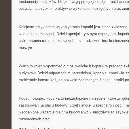
⁣fundamenty budynków. ‌Dzięki swojej precyzji i dużym ​możliwo
pozwala na szybkie i‌ efektywne ⁤wykonanie niezbędnych prac zie
Kolejnym przykładem wykorzystania koparki⁢ jest prace związane z
wodno-kanalizacyjnej. Dzięki specjalistycznym⁣ osprzętom, kopa
wykonywania rur kanalizacyjnych czy ⁣studzienek‍ bez ⁢konieczn
maszyn.
Warto ⁣również wspomnieć o możliwościach koparki⁤ w‍ pracach zwi
budynków. Dzięki odpowiednim narzędziom, koparka umożliwia sz
rozbieranie⁢ konstrukcji, co pozwala zaoszczędzić czas i środki p
Podsumowując, koparka to niezastąpione narzędzie, które znajdu
zastosowań na placu budowy. Dzięki ‌swojej wszechstronności i m
nieocenione wsparcie dla firm budowlanych, umożliwiając szybkie 
różnorodnych prac.