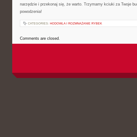
narzędzie⁣ i przekonaj ​się, że warto. Trzymamy kciuki za⁤ Twoje b
powodzenia!
CATEGORIES:
HODOWLA I ROZMNAŻANIE RYBEK
Comments are closed.