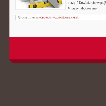
sprzęt? Dowiedz się więcej
#maszynybudowlane
CATEGORIES:
HODOWLA I ROZMNAŻANIE RYBEK