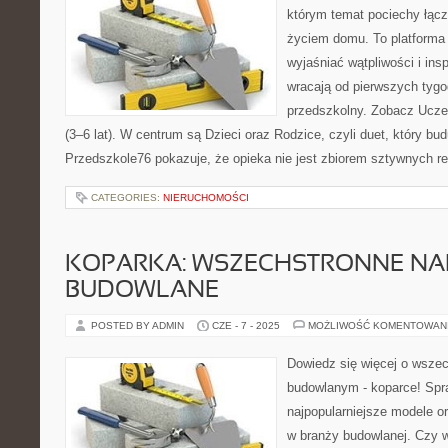
którym temat pociechy łącz
życiem domu. To platforma 
wyjaśniać wątpliwości i ins
wracają od pierwszych tygo
przedszkolny. Zobacz Uczeń
(3–6 lat). W centrum są Dzieci oraz Rodzice, czyli duet, który bud
Przedszkole76 pokazuje, że opieka nie jest zbiorem sztywnych re
CATEGORIES:
NIERUCHOMOŚCI
KOPARKA: WSZECHSTRONNE NA
BUDOWLANE
POSTED BY ADMIN
CZE - 7 - 2025
MOŻLIWOŚĆ KOMENTOWAN
Dowiedz się więcej o wsze
budowlanym - koparce! Spra
najpopularniejsze modele o
w branży budowlanej. Czy 