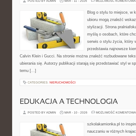
POSTED BY ADMIN
MAR - 11 - 2026
MOŻLIWOŚĆ KOMENTOWA
Blog o stylu to miejsce, w 
ubioru mogą znaleźć wskaz
stylizacji. Strona pralniafo
myślą o osobach, które chc
serwis o stylu życia, który
przedstawia najnowsze kie
Calvin Klein i Gucci. Na stronie można znaleźć rozbudowane tekst
ubierania się. Autorzy publikacji starają się przedstawiać styl w 
temu […]
CATEGORIES:
NIERUCHOMOŚCI
EDUKACJA A TECHNOLOGIA
POSTED BY ADMIN
MAR - 10 - 2026
MOŻLIWOŚĆ KOMENTOWA
szkolakamionka.pl to inspi
nauczaniu w różnych krajac