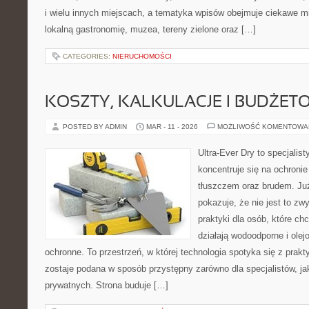
i wielu innych miejscach, a tematyka wpisów obejmuje ciekawe mie
lokalną gastronomię, muzea, tereny zielone oraz […]
CATEGORIES:
NIERUCHOMOŚCI
KOSZTY, KALKULACJE I BUDŻET
POSTED BY ADMIN
MAR - 11 - 2026
MOŻLIWOŚĆ KOMENTOWA
Ultra-Ever Dry to specjalist
koncentruje się na ochroni
tłuszczem oraz brudem. Ju
pokazuje, że nie jest to z
praktyki dla osób, które chc
działają wodoodporne i olej
ochronne. To przestrzeń, w której technologia spotyka się z prak
zostaje podana w sposób przystępny zarówno dla specjalistów, jak
prywatnych. Strona buduje […]