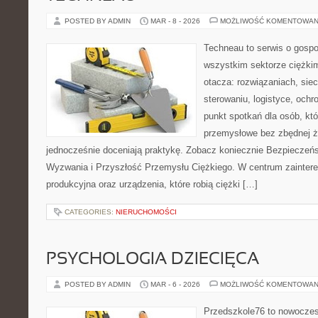
POSTED BY ADMIN
MAR - 8 - 2026
MOŻLIWOŚĆ KOMENTOWAN
Techneau to serwis o gospo
wszystkim sektorze ciężkim
otacza: rozwiązaniach, siec
sterowaniu, logistyce, ochr
punkt spotkań dla osób, kt
przemysłowe bez zbędnej ża
jednocześnie doceniają praktykę. Zobacz koniecznie Bezpieczeńst
Wyzwania i Przyszłość Przemysłu Ciężkiego. W centrum zaintereso
produkcyjna oraz urządzenia, które robią ciężki […]
CATEGORIES:
NIERUCHOMOŚCI
PSYCHOLOGIA DZIECIĘCA
POSTED BY ADMIN
MAR - 6 - 2026
MOŻLIWOŚĆ KOMENTOWAN
Przedszkole76 to nowoczesn