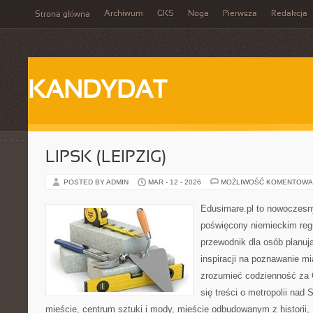
Archiwum
GKS
Noga
Pierwsza
Redakcja
Strona główna
KANDYDAT
LIPSK (LEIPZIG)
POSTED BY ADMIN
MAR - 12 - 2026
MOŻLIWOŚĆ KOMENTOWA
Edusimare.pl to nowoczesn
poświęcony niemieckim regi
przewodnik dla osób planu
inspiracji na poznawanie mi
zrozumieć codzienność za O
się treści o metropolii nad
mieście, centrum sztuki i mody, mieście odbudowanym z historii