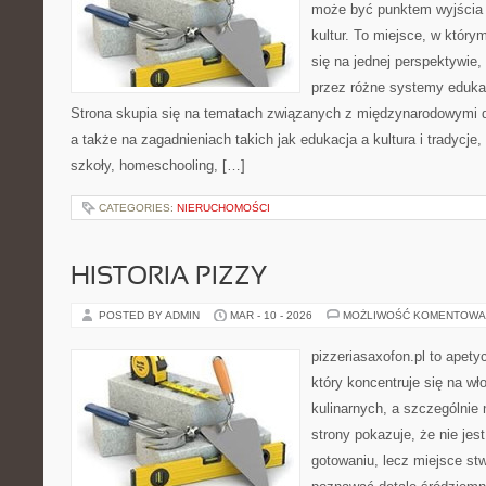
może być punktem wyjścia
kultur. To miejsce, w który
się na jednej perspektywie,
przez różne systemy edukac
Strona skupia się na tematach związanych z międzynarodowymi 
a także na zagadnieniach takich jak edukacja a kultura i tradycje
szkoły, homeschooling, […]
CATEGORIES:
NIERUCHOMOŚCI
HISTORIA PIZZY
POSTED BY ADMIN
MAR - 10 - 2026
MOŻLIWOŚĆ KOMENTOWA
pizzeriasaxofon.pl to apety
który koncentruje się na wł
kulinarnych, a szczególnie 
strony pokazuje, że nie jest
gotowaniu, lecz miejsce st