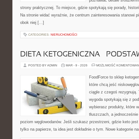
poznawać detale śródziemn
strony praktycznej. To miejsce, gdzie spotykają się porady, histor
Na stronie widać wyraźnie, że centrum zainteresowania stanowi pi
obok niej […]
CATEGORIES:
NIERUCHOMOŚCI
DIETA KETOGENICZNA – PODSTA
POSTED BY ADMIN
MAR - 9 - 2026
MOŻLIWOŚĆ KOMENTOWAN
FoodForce to sklep ketogen
które chcą jeść niskowęgl
ciągle z czegoś rezygnują.
wygoda spotykają się z po
wybierasz produkty, które w
tłuszczach, a jednocześnie
poziom węglowodanów. Jeśli szukasz przestrzeni, gdzie keto jest 
tylko na papierze, ta idea jest dokładnie o tym. Nowe kategorie na