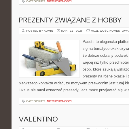
CATEGORIES:
NIERUCHOMOŚCI
PREZENTY ZWIĄZANE Z HOBBY
POSTED BY ADMIN
MAR - 11 - 2026
MOŻLIWOŚĆ KOMENTOWA
Pasotti to elegancka platfo
się na tematyce ekskluzyw
że dobrze dobrany podare
więcej niż tylko przedmiot
osób, które szukają wska
prezenty na różne okazje i 
pierwszego kontaktu widać, że motywem przewodnim jest tutaj kla
luksus nie musi oznaczać przesady, lecz może przejawiać się w s
CATEGORIES:
NIERUCHOMOŚCI
VALENTINO