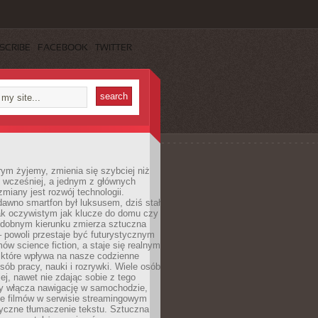
SCRIBE
FACEBOOK
TWITTER
rym żyjemy, zmienia się szybciej niż
 wcześniej, a jednym z głównych
zmiany jest rozwój technologii.
awno smartfon był luksusem, dziś stał
ak oczywistym jak klucze do domu czy
podobnym kierunku zmierza sztuczna
 – powoli przestaje być futurystycznym
mów science fiction, a staje się realnym
 które wpływa na nasze codzienne
sób pracy, nauki i rozrywki. Wiele osób
iej, nawet nie zdając sobie z tego
dy włącza nawigację w samochodzie,
e filmów w serwisie streamingowym
yczne tłumaczenie tekstu. Sztuczna