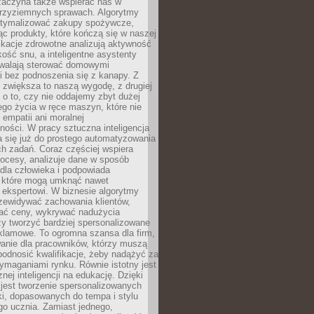
 zaczyna także wspierać nas w
 przyziemnych sprawach. Algorytmy
tymalizować zakupy spożywcze,
c produkty, które kończą się w naszej
ikacje zdrowotne analizują aktywność
akość snu, a inteligentne asystenty
walają sterować domowymi
i bez podnoszenia się z kanapy. Z
y zwiększa to naszą wygodę, z drugiej
a o to, czy nie oddajemy zbyt dużej
go życia w ręce maszyn, które nie
 empatii ani moralnej
ności. W pracy sztuczna inteligencja
a się już do prostego automatyzowania
h zadań. Coraz częściej wspiera
ocesy, analizuje dane w sposób
dla człowieka i podpowiada
, które mogą umknąć nawet
 ekspertowi. W biznesie algorytmy
zewidywać zachowania klientów,
ać ceny, wykrywać nadużycia
y tworzyć bardziej spersonalizowane
klamowe. To ogromna szansa dla firm,
wanie dla pracowników, którzy muszą
podnosić kwalifikacje, żeby nadążyć za
ymaganiami rynku. Równie istotny jest
nej inteligencji na edukację. Dzięki
 jest tworzenie spersonalizowanych
i, dopasowanych do tempa i stylu
go ucznia. Zamiast jednego,