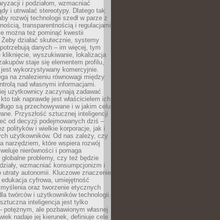
aryzacji i podziałom, wzmacniać
ądy i utrwalać stereotypy. Dlatego tak
aby rozwój technologii szedł w parze z
nością, transparentnością i regulacjami
ie można też pominąć kwestii
 Żeby działać skutecznie, systemy
 potrzebują danych – im więcej, tym
 kliknięcie, wyszukiwanie, lokalizacja
 zakupów staje się elementem profilu,
 jest wykorzystywany komercyjnie.
ega na znalezieniu równowagi między
trolą nad własnymi informacjami.
iej użytkownicy zaczynają zadawać
, kto tak naprawdę jest właścicielem ich
długo są przechowywane i w jakim celu
ne. Przyszłość sztucznej inteligencji
żeć od decyzji podejmowanych dziś –
 polityków i wielkie korporacje, jak i
ych użytkowników. Od nas zależy, czy
na narzędziem, które wspiera rozwój
iweluje nierówności i pomaga
globalne problemy, czy też będzie
odziały, wzmacniać konsumpcjonizm i
 utraty autonomii. Kluczowe znaczenie
 edukacja cyfrowa, umiejętność
 myślenia oraz tworzenie etycznych
la twórców i użytkowników technologii.
sztuczna inteligencja jest tylko
– potężnym, ale pozbawionym własnej
wiek nadaje jej kierunek, definiuje cele