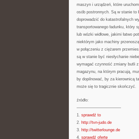
maszyn i urządzeń, które uruchomi
osób postronnych. Są w stanie to 
doprowadzić do katastrofalnych w
transportowanego ładunku, który 
lub wózki widłowe, jakimi łatwo po
niektórym jako machiny przenoszą
w połączeniu z ciężarem przemies
są w stanie być niesłychanie nie
wymagać czynność zmiany butli z 
magazynu, na którym pracują, mus
by dopilnować, by za kierownicą t
może się to tragicznie skończyć.
źródło:
———————————
1.
sprawdź to
2.
http://tvn-judo.de
3.
http://twitterlounge.de
4.
sprawdź ofertę