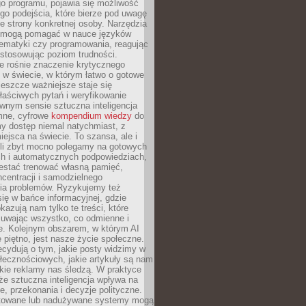
o programu, pojawia się możliwość
go podejścia, które bierze pod uwagę
e strony konkretnej osoby. Narzędzia
I mogą pomagać w nauce języków
ematyki czy programowania, reagując
ostosowując poziom trudności.
e rośnie znaczenie krytycznego
 w świecie, w którym łatwo o gotowe
jeszcze ważniejsze staje się
aściwych pytań i weryfikowanie
wnym sensie sztuczna inteligencja
mne, cyfrowe
kompendium wiedzy
do
y dostęp niemal natychmiast, z
ejsca na świecie. To szansa, ale i
śli zbyt mocno polegamy na gotowych
ch i automatycznych podpowiedziach,
stać trenować własną pamięć,
centracji i samodzielnego
ia problemów. Ryzykujemy też
ię w bańce informacyjnej, gdzie
kazują nam tylko te treści, które
suwając wszystko, co odmienne i
ce. Kolejnym obszarem, w którym AI
e piętno, jest nasze życie społeczne.
cydują o tym, jakie posty widzimy w
łecznościowych, jakie artykuły są nam
akie reklamy nas śledzą. W praktyce
że sztuczna inteligencja wpływa na
, przekonania i decyzje polityczne.
ktowane lub nadużywane systemy mogą