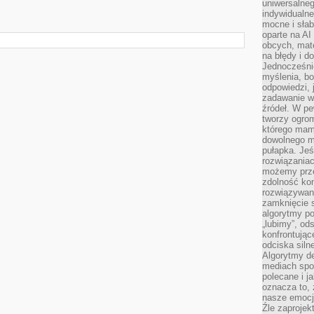
uniwersalneg
indywidualne
mocne i słab
oparte na A
obcych, mat
na błędy i d
Jednocześni
myślenia, bo
odpowiedzi, 
zadawanie wł
źródeł. W pe
tworzy ogro
którego mam
dowolnego mi
pułapka. Je
rozwiązania
możemy prze
zdolność kon
rozwiązywan
zamknięcie s
algorytmy po
„lubimy”, od
konfrontują
odciska siln
Algorytmy de
mediach spo
polecane i j
oznacza to, 
nasze emocje
Źle zaproje