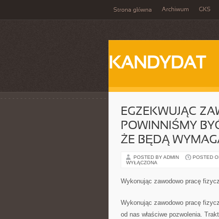
Archiwum
GKS
Strona główna
KANDYDAT
EGZEKWUJĄC ZA
POWINNIŚMY BY
ŻE BĘDĄ WYMAG
POSTED BY ADMIN
POSTED ON 
WYŁĄCZONA
Wykonując zawodowo pracę fizycz
Wykonując zawodowo pracę fizycz
od nas właściwe pozwolenia. Trakt