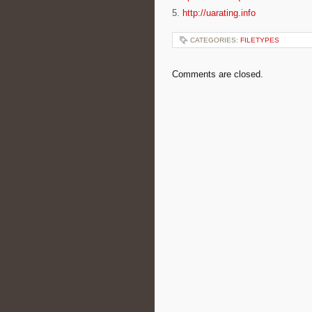
5.
http://uarating.info
CATEGORIES:
FILETYPES
Comments are closed.