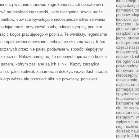
inteligencja
one są w stanie stanowić zagrożenie dla ich operatorów i
najbardziej
pomagają op
być na przykład zgrzewarki, jakie niezgodne użycie może
podpowiadają
ypadków, suwnice wywołujące niebezpieczeństwo zerwania
lodówce, apl
fizyczną i j
spadając może przygnieść osobę odnajdującą się pod nim
głosowe poz
urządzeniam
trącić kogoś pracującego w pobliżu. Te wehikuły, legendarne
jednej stron
ce opakowania drewniane cechują się słuszną wagą, która
rodzi pytani
części nasze
zczanych przez nie palet, podawane w sposób niepojętny
mają emocji,
bezpieczne. Należy pamiętać, że osobnych uprawnień będzie
odpowiedzial
nie ogranicz
gazem, którym zasilane są ich silniki. Każdy zarządca
powtarzalnyc
kreatywne pr
i bez jakichkolwiek zahamowań dołożyć wszystkich starań,
niedostępny 
akiego wózka nie przysiadł nikt nie powołany, ponieważ
rozwiązania
najlepszemu
pomagają pr
optymalizow
finansowe cz
kampanie re
ale też wyz
nieustannie 
rosnącymi w
wpływ sztucz
niej możliwe
ścieżek nauk
pracy każde