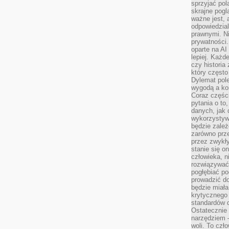
sprzyjać pol
skrajne pogl
ważne jest, 
odpowiedzial
prawnymi. N
prywatności.
oparte na AI
lepiej. Każde
czy historia
który często
Dylemat pol
wygodą a kon
Coraz częśc
pytania o to
danych, jak 
wykorzystywa
będzie zale
zarówno przez
przez zwykł
stanie się o
człowieka, n
rozwiązywać 
pogłębiać p
prowadzić do
będzie miała
krytycznego
standardów d
Ostatecznie 
narzędziem 
woli. To czło