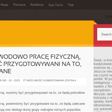
Noga
Pierwsza
Redakcja
Tagi
Spis Treści
SUB
WODOWO PRACĘ FIZYCZNĄ,
Świat, w któ
Ć PRZYGOTOWYWANI NA TO,
kiedykolwiek
motorów tej 
ANE
Jeszcze nied
się czymś t
portfel. W 
EGZEKWUJĄC
SIE - 20 - 2025
MOŻLIWOŚĆ KOMENTOWANIA
ZOSTAŁA
inteligencja
ZAWODOWO
PRACĘ
hasłem z fil
FIZYCZNĄ,
narzędziem,
POWINNIŚMY
ną, musimy być przygotowywani na to, że będą potrzebne
decyzje, spo
BYĆ
PRZYGOTOWYWANI
korzysta z n
NA
sprawy, kie
TO,
ną, powinniśmy być przygotowani na to, że będą zalecane
rekomendacj
ŻE
BĘDĄ
czy automat
ują one obsługi dużej grupy rodzajów różnych pojazdów,
WYMAGANE