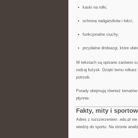
kaski na rolki,
ochrona nadgarstków i łokci,
funkcjonalne ciuchy,
przydatne drobiazgi, które ułat
W tekstach są opisane zarówno sub
rodzaj łożysk. Dzięki temu rolkar
potrzeb.
Porady obejmują również tematów d
płynnie.
Fakty, mity i sporto
Adres z rozszerzeniem .edu.pl nie
wiedzę do sportu. Na stronie anal