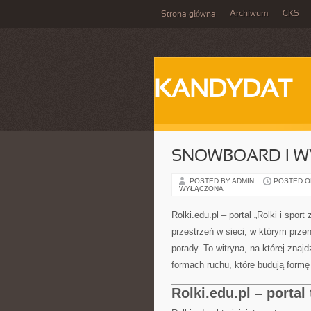
Archiwum
GKS
Strona główna
KANDYDAT
SNOWBOARD I W
POSTED BY ADMIN
POSTED ON 
WYŁĄCZONA
Rolki.edu.pl – portal „Rolki i sport
przestrzeń w sieci, w którym przen
porady. To witryna, na której znaj
formach ruchu, które budują formę 
Rolki.edu.pl – porta