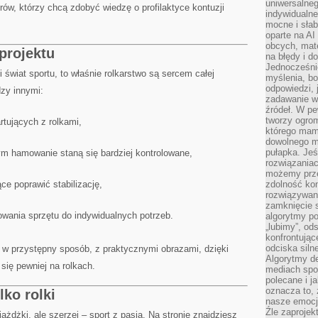
uniwersalneg
rów, którzy chcą zdobyć wiedzę o profilaktyce kontuzji
indywidualne
mocne i słab
oparte na A
obcych, mat
 projektu
na błędy i d
Jednocześni
 świat sportu, to właśnie rolkarstwo są sercem całej
myślenia, bo
odpowiedzi, 
dzy innymi:
zadawanie wł
źródeł. W pe
tworzy ogro
rtujących z rolkami,
którego mam
dowolnego mi
pułapka. Je
rym hamowanie staną się bardziej kontrolowane,
rozwiązania
możemy prze
e poprawić stabilizację,
zdolność kon
rozwiązywan
zamknięcie s
wania sprzętu do indywidualnych potrzeb.
algorytmy po
„lubimy”, od
konfrontują
odciska siln
e w przystępny sposób, z praktycznymi obrazami, dzięki
Algorytmy de
ię pewniej na rolkach.
mediach spo
polecane i j
oznacza to, 
lko rolki
nasze emocje
Źle zaproje
ejażdżki, ale szerzej – sport z pasją. Na stronie znajdziesz