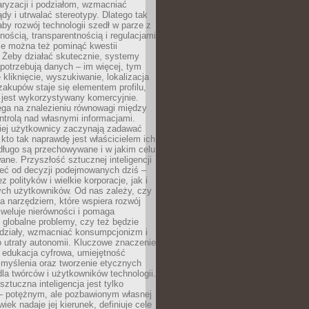
aryzacji i podziałom, wzmacniać
ądy i utrwalać stereotypy. Dlatego tak
aby rozwój technologii szedł w parze z
nością, transparentnością i regulacjami
ie można też pominąć kwestii
 Żeby działać skutecznie, systemy
 potrzebują danych – im więcej, tym
 kliknięcie, wyszukiwanie, lokalizacja
 zakupów staje się elementem profilu,
 jest wykorzystywany komercyjnie.
ega na znalezieniu równowagi między
trolą nad własnymi informacjami.
iej użytkownicy zaczynają zadawać
, kto tak naprawdę jest właścicielem ich
długo są przechowywane i w jakim celu
ne. Przyszłość sztucznej inteligencji
żeć od decyzji podejmowanych dziś –
 polityków i wielkie korporacje, jak i
ych użytkowników. Od nas zależy, czy
na narzędziem, które wspiera rozwój
iweluje nierówności i pomaga
globalne problemy, czy też będzie
odziały, wzmacniać konsumpcjonizm i
 utraty autonomii. Kluczowe znaczenie
 edukacja cyfrowa, umiejętność
 myślenia oraz tworzenie etycznych
la twórców i użytkowników technologii.
sztuczna inteligencja jest tylko
– potężnym, ale pozbawionym własnej
wiek nadaje jej kierunek, definiuje cele