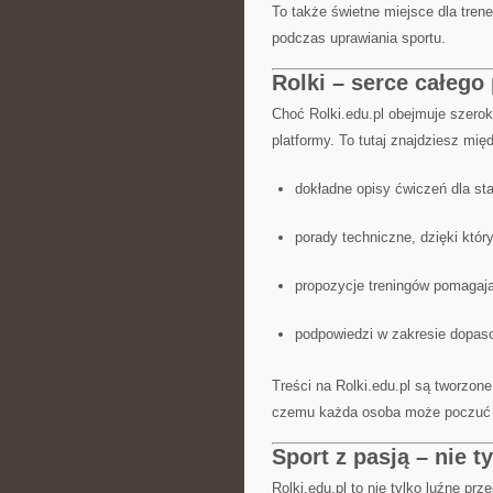
To także świetne miejsce dla trene
podczas uprawiania sportu.
Rolki – serce całego
Choć Rolki.edu.pl obejmuje szeroki
platformy. To tutaj znajdziesz mię
dokładne opisy ćwiczeń dla sta
porady techniczne, dzięki któ
propozycje treningów pomagając
podpowiedzi w zakresie dopaso
Treści na Rolki.edu.pl są tworzon
czemu każda osoba może poczuć s
Sport z pasją – nie ty
Rolki.edu.pl to nie tylko luźne prz