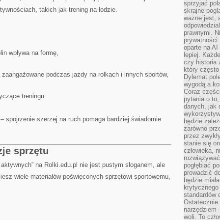
sprzyjać pol
tywnościach, takich jak trening na lodzie.
skrajne pogl
ważne jest, 
odpowiedzial
prawnymi. N
prywatności.
oparte na AI
lin wpływa na formę,
lepiej. Każde
czy historia
który często
są zaangażowane podczas jazdy na rolkach i innych sportów,
Dylemat pol
wygodą a kon
Coraz częśc
yczące treningu.
pytania o to
danych, jak 
wykorzystywa
k – spojrzenie szerzej na ruch pomaga bardziej świadomie
będzie zale
zarówno przez
przez zwykł
stanie się o
zje sprzętu
człowieka, n
rozwiązywać 
la aktywnych” na Rolki.edu.pl nie jest pustym sloganem, ale
pogłębiać p
prowadzić do
ziesz wiele materiałów poświęconych sprzętowi sportowemu,
będzie miała
krytycznego
standardów d
Ostatecznie 
narzędziem 
woli. To czło