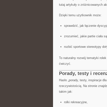
tutaj artykuły o zróżnicowanych ak
Dzięki temu użytkownik może:
sprawdzić, jak łączenie dyscyp
zrozumieć, jakie partie ciała 
rozbić sportowe stereotypy dot
To naturalny rozwój tematyki role
ćwiczyć.
Porady, testy i recen
Hasło „porady, testy, inspiracje d
rzeczywistością. Na stronie znajd
takim jak:
rolki rekreacyjne,