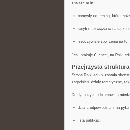
znaleźć m.in.:
pomysły na trening, które moż
sprytne rozwiązania na łączeni
nieoczywiste spojrzenia na to
Jeśli brakuje Ci chęci, na Rolki.e
Przejrzysta struktura
Strona Rolki.edu.pl została skons
zagadnień. działy tematyczne, tak
Do dyspozycji odbiorców są międz
dział z odpowiedziami na pytan
lista publikacji,