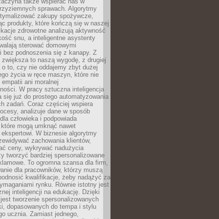
 zaczyna także wspierać nas w
 przyziemnych sprawach. Algorytmy
tymalizować zakupy spożywcze,
c produkty, które kończą się w naszej
ikacje zdrowotne analizują aktywność
akość snu, a inteligentne asystenty
walają sterować domowymi
i bez podnoszenia się z kanapy. Z
y zwiększa to naszą wygodę, z drugiej
a o to, czy nie oddajemy zbyt dużej
go życia w ręce maszyn, które nie
 empatii ani moralnej
ności. W pracy sztuczna inteligencja
a się już do prostego automatyzowania
h zadań. Coraz częściej wspiera
ocesy, analizuje dane w sposób
dla człowieka i podpowiada
, które mogą umknąć nawet
 ekspertowi. W biznesie algorytmy
zewidywać zachowania klientów,
ać ceny, wykrywać nadużycia
y tworzyć bardziej spersonalizowane
klamowe. To ogromna szansa dla firm,
wanie dla pracowników, którzy muszą
podnosić kwalifikacje, żeby nadążyć za
ymaganiami rynku. Równie istotny jest
nej inteligencji na edukację. Dzięki
 jest tworzenie spersonalizowanych
i, dopasowanych do tempa i stylu
go ucznia. Zamiast jednego,