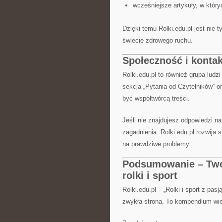
wcześniejsze artykuły, w któr
Dzięki temu Rolki.edu.pl jest nie 
świecie zdrowego ruchu.
Społeczność i kontak
Rolki.edu.pl to również grupa lud
sekcja „Pytania od Czytelników” o
być współtwórcą treści.
Jeśli nie znajdujesz odpowiedzi n
zagadnienia. Rolki.edu.pl rozwija 
na prawdziwe problemy.
Podsumowanie – Twoj
rolki i sport
Rolki.edu.pl – „Rolki i sport z pasj
zwykła strona. To kompendium wie