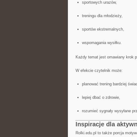
sportowych urazów,
treningu dla młodzieży,
sportów ekstremalnych,
wspomagania wysiłku.
Każdy temat jest omawiany krok po
W efekcie czytelnik może:
planować trening bardziej świa
lepiej dbać o zdrowie,
rozumieć sygnały wysyłane prz
Inspiracje dla aktyw
Rolki.edu.pl to także porcja moty