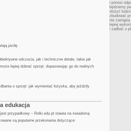
i ponosi odp
będziemy pa
służyć ludz
zbudować pr
nie zastąpi
lepiej wykor
i zadbać o p
wiają jazdę.
iektywne odczucia, jak i techniczne detale, takie jak
z może lepiej dobrać sprzęt, dopasowując go do realnych
bania o sprzęt: jak wymieniać łożyska, aby jeździły
wa edukacja
 jest przypadkowy – Rolki.edu.pl stawia na świadomą
izowane są popularne przekonania dotyczące: