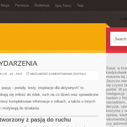
Noga
Pierwsza
Redakcja
Tagi
Spis Treści
SUB
YDARZENIA
Świat, w któ
kiedykolwiek
SNOWBOARD
LIS - 16 - 2025
MOŻLIWOŚĆ KOMENTOWANIA
ZOSTAŁA
motorów tej 
I
WYDARZENIA
Jeszcze nied
się czymś t
 z pasją – porady, testy, inspiracje dla aktywnych” to
portfel. W 
inteligencja
ikają się miłość do rolek, ruch na co dzień oraz sprawdzone
hasłem z fil
dziesz kompleksowe informacje o rolkach, a także o innych
narzędziem,
decyzje, spo
i motywują do działania.
korzysta z n
sprawy, kie
l tworzony z pasją do ruchu
rekomendacj
czy automat