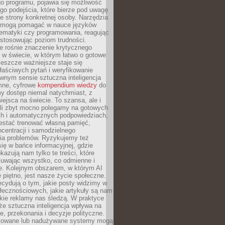
o programu, pojawia się możliwość
go podejścia, które bierze pod uwagę
e strony konkretnej osoby. Narzędzia
I mogą pomagać w nauce języków
ematyki czy programowania, reagując
ostosowując poziom trudności.
e rośnie znaczenie krytycznego
 w świecie, w którym łatwo o gotowe
jeszcze ważniejsze staje się
aściwych pytań i weryfikowanie
wnym sensie sztuczna inteligencja
mne, cyfrowe
kompendium wiedzy
do
y dostęp niemal natychmiast, z
ejsca na świecie. To szansa, ale i
śli zbyt mocno polegamy na gotowych
ch i automatycznych podpowiedziach,
stać trenować własną pamięć,
centracji i samodzielnego
ia problemów. Ryzykujemy też
ię w bańce informacyjnej, gdzie
kazują nam tylko te treści, które
suwając wszystko, co odmienne i
ce. Kolejnym obszarem, w którym AI
e piętno, jest nasze życie społeczne.
cydują o tym, jakie posty widzimy w
łecznościowych, jakie artykuły są nam
akie reklamy nas śledzą. W praktyce
że sztuczna inteligencja wpływa na
, przekonania i decyzje polityczne.
ktowane lub nadużywane systemy mogą