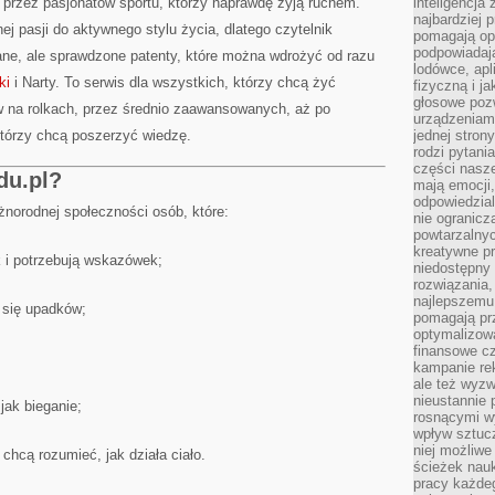
ny przez pasjonatów sportu, którzy naprawdę żyją ruchem.
inteligencja
najbardziej
j pasji do aktywnego stylu życia, dlatego czytelnik
pomagają op
podpowiadają
ane, ale sprawdzone patenty, które można wdrożyć od razu
lodówce, apl
ki
i Narty. To serwis dla wszystkich, którzy chcą żyć
fizyczną i j
głosowe poz
w na rolkach, przez średnio zaawansowanych, aż po
urządzeniam
tórzy chcą poszerzyć wiedzę.
jednej stron
rodzi pytani
części nasze
du.pl?
mają emocji,
odpowiedzial
óżnorodnej społeczności osób, które:
nie ogranicz
powtarzalnyc
kreatywne pr
k i potrzebują wskazówek;
niedostępny 
rozwiązania
najlepszemu
ą się upadków;
pomagają pr
optymalizow
finansowe cz
kampanie re
ale też wyz
nieustannie 
 jak bieganie;
rosnącymi w
wpływ sztucz
niej możliwe
 chcą rozumieć, jak działa ciało.
ścieżek nauk
pracy każde