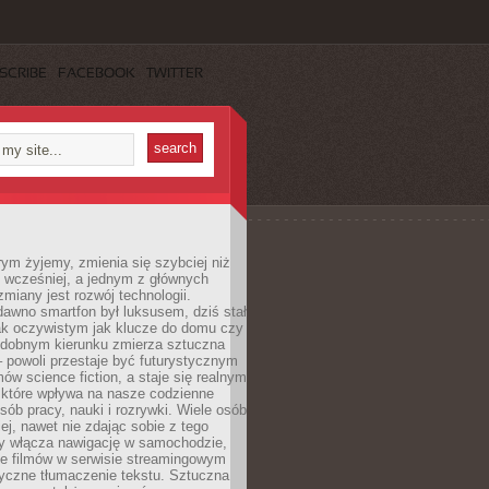
SCRIBE
FACEBOOK
TWITTER
rym żyjemy, zmienia się szybciej niż
 wcześniej, a jednym z głównych
zmiany jest rozwój technologii.
awno smartfon był luksusem, dziś stał
ak oczywistym jak klucze do domu czy
podobnym kierunku zmierza sztuczna
 – powoli przestaje być futurystycznym
mów science fiction, a staje się realnym
 które wpływa na nasze codzienne
sób pracy, nauki i rozrywki. Wiele osób
iej, nawet nie zdając sobie z tego
dy włącza nawigację w samochodzie,
e filmów w serwisie streamingowym
yczne tłumaczenie tekstu. Sztuczna