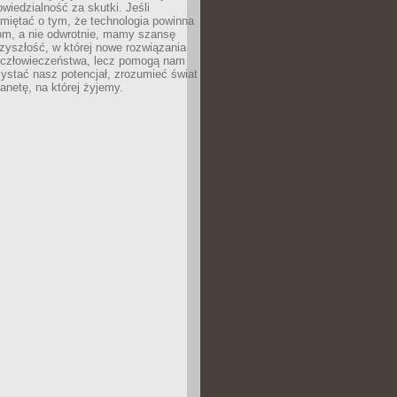
owiedzialność za skutki. Jeśli
miętać o tym, że technologia powinna
iom, a nie odwrotnie, mamy szansę
zyszłość, w której nowe rozwiązania
ą człowieczeństwa, lecz pomogą nam
zystać nasz potencjał, zrozumieć świat
lanetę, na której żyjemy.