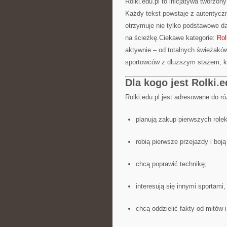
Rolki.edu.pl to inicjatywa tworzo
Każdy tekst powstaje z autentyczne
otrzymuje nie tylko podstawowe d
na ścieżkę.Ciekawe kategorie:
Rol
aktywnie – od totalnych świeżakó
sportowców z dłuższym stażem, k
Dla kogo jest Rolki.e
Rolki.edu.pl jest adresowane do r
planują zakup pierwszych role
robią pierwsze przejazdy i boj
chcą poprawić technikę;
interesują się innymi sportami,
chcą oddzielić fakty od mitów i