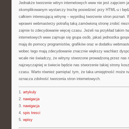
Jednakże tworzenie witryn internetowych www nie jest zajęciem j
skomplikowanym wystarczy trochę posiedzieć przy HTML-u i będz
całkiem interesującą witrynę – wypróbuj tworzenie stron poznań. 
wprawni webmasterzy potrafią taką zamówioną stronę zrobić nie
zajmie to zdecydowanie więcej czasu. Jeżeli na przykład takim t
internetowych www zajmuje się grupa osób, jakaś jednostka gos
mają do pomocy programistów, grafików oraz w dodatku webmaster
wobec tego mają zdecydowanie znacznie większy wachlarz dyspoz
wcale nie świadczy, że witryny stworzone prowadzoną przez nas
najzwyczajniej w świecie będzie nas stworzenie takiej strony kos
czasu. Warto również pamiętać tym, że taka umiejętność może n
oznacza zdolność tworzenia stron internetowych.
1.
artykuly
2.
nawigacja
3.
nawigacja
4.
spis tresci
5.
wpisy