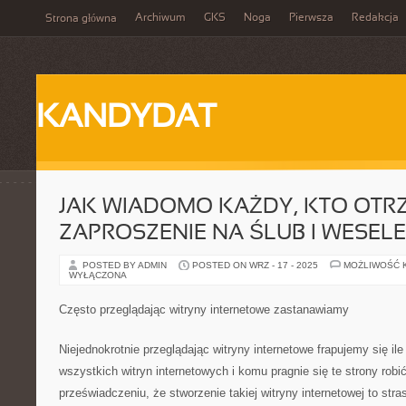
Archiwum
GKS
Noga
Pierwsza
Redakcja
Strona główna
KANDYDAT
JAK WIADOMO KAŻDY, KTO OTR
ZAPROSZENIE NA ŚLUB I WESELE
POSTED BY ADMIN
POSTED ON WRZ - 17 - 2025
MOŻLIWOŚĆ 
WYŁĄCZONA
Często przeglądając witryny internetowe zastanawiamy
Niejednokrotnie przeglądając witryny internetowe frapujemy się ile
wszystkich witryn internetowych i komu pragnie się te strony rob
przeświadczeniu, że stworzenie takiej witryny internetowej to stra