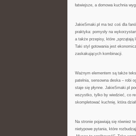
łatwiejsze, a domowa kuchnia wy
JakieSmaki.pl ma też coś dla fanó
praktyka: pomysły na wykorzystani
a także przepisy, które „sprzątają
Taki styl gotowania jest ekonomicz
zaskakujących kombinacji.
Ważnym elementem są także tekst
patelnia, sensowna deska – robi o
staje się płynne. JakieSmaki.pl po
wszystko, tylko by wiedzieć, co re
skompletować kuchnię, która dział
Na stronie pojawiają się również t
nietypowe pytania, które rozbudza