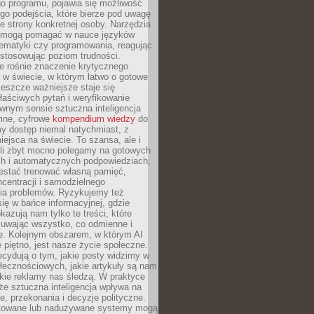
o programu, pojawia się możliwość
go podejścia, które bierze pod uwagę
e strony konkretnej osoby. Narzędzia
I mogą pomagać w nauce języków
ematyki czy programowania, reagując
ostosowując poziom trudności.
e rośnie znaczenie krytycznego
 w świecie, w którym łatwo o gotowe
jeszcze ważniejsze staje się
aściwych pytań i weryfikowanie
wnym sensie sztuczna inteligencja
mne, cyfrowe
kompendium wiedzy
do
y dostęp niemal natychmiast, z
ejsca na świecie. To szansa, ale i
śli zbyt mocno polegamy na gotowych
ch i automatycznych podpowiedziach,
stać trenować własną pamięć,
centracji i samodzielnego
ia problemów. Ryzykujemy też
ię w bańce informacyjnej, gdzie
kazują nam tylko te treści, które
suwając wszystko, co odmienne i
ce. Kolejnym obszarem, w którym AI
e piętno, jest nasze życie społeczne.
cydują o tym, jakie posty widzimy w
łecznościowych, jakie artykuły są nam
akie reklamy nas śledzą. W praktyce
że sztuczna inteligencja wpływa na
, przekonania i decyzje polityczne.
ktowane lub nadużywane systemy mogą