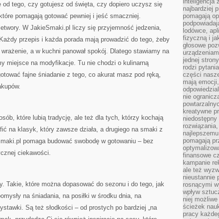
inteligencja
 od tego, czy gotujesz od święta, czy dopiero uczysz się
najbardziej
 które pomagają gotować pewniej i jeść smaczniej.
pomagają op
podpowiadają
twory. W JakieSmaki.pl liczy się przyjemność jedzenia,
lodówce, apl
fizyczną i j
 Każdy przepis i każda porada mają prowadzić do tego, żeby
głosowe poz
bi wrażenie, a w kuchni panował spokój. Dlatego stawiamy na
urządzeniam
jednej stron
y miejsce na modyfikacje. Tu nie chodzi o kulinarną
rodzi pytani
ugotować fajne śniadanie z tego, co akurat masz pod ręką,
części nasze
mają emocji,
akupów.
odpowiedzial
nie ogranicz
powtarzalnyc
kreatywne pr
sób, które lubią tradycję, ale też dla tych, którzy kochają
niedostępny 
rozwiązania
ić na klasyk, który zawsze działa, a drugiego na smaki z
najlepszemu
pomagają pr
eSmaki.pl pomaga budować swobodę w gotowaniu – bez
optymalizow
ycznej ciekawości.
finansowe cz
kampanie re
ale też wyz
nieustannie 
y. Takie, które można dopasować do sezonu i do tego, jak
rosnącymi w
wpływ sztucz
omysły na śniadania, na posiłki w środku dnia, na
niej możliwe
ścieżek nauk
ystawki. Są też słodkości – od prostych po bardziej „na
pracy każde