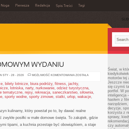
Noga
Pierwsza
Redakcja
Tagi
Spis Treści
SUB
DOMOWYM WYDANIU
Świat, w któ
kiedykolwiek
FAST
 STY - 28 - 2026
MOŻLIWOŚĆ KOMENTOWANIA
ZOSTAŁA
motorów tej 
FOOD
W
Jeszcze nied
że
,
bilety lotnicze
,
biura podróży
,
fitness
,
jachty
,
DOMOWYM
się czymś t
tnicze
,
lotniska
,
narty
,
nurkowanie
,
odzież turystyczna
WYDANIU
,
portfel. W 
e tematyczne
,
rejsy
,
rekreacja
,
saneczkarstwo
,
siłownia
,
inteligencja
ne
,
sporty wodne
,
sporty zimowe
,
statki
,
urlop
,
wakacje
,
hasłem z fil
narzędziem,
decyzje, spo
zyn kulinarny, który powstał po to, by dawać realne
korzysta z n
sprawy, kie
ć zwykłe posiłki w małe domowe święta. To zakątek, gdzie
rekomendacj
nymi tipami, a kuchnia przestaje być obowiązkiem, a staje
czy automat