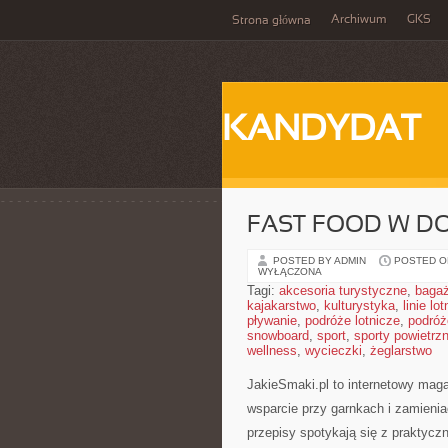
Archiwum
GKS
Strona główna
KANDYDAT
FAST FOOD W 
POSTED BY ADMIN
POSTED ON
WYŁĄCZONA
Tagi:
akcesoria turystyczne
,
baga
kajakarstwo
,
kulturystyka
,
linie lo
pływanie
,
podróże lotnicze
,
podróż
snowboard
,
sport
,
sporty powietrz
wellness
,
wycieczki
,
żeglarstwo
JakieSmaki.pl to internetowy maga
wsparcie przy garnkach i zamienia
przepisy spotykają się z praktycz