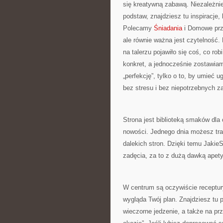
się kreatywną zabawą. Niezależnie
podstaw, znajdziesz tu inspiracje,
Polecamy
Śniadania
i Domowe prze
ale równie ważna jest czytelność.
na talerzu pojawiło się coś, co ro
konkret, a jednocześnie zostawiam
„perfekcję”, tylko o to, by umieć 
bez stresu i bez niepotrzebnych z
Strona jest biblioteką smaków dla o
nowości. Jednego dnia możesz traf
dalekich stron. Dzięki temu Jaki
zadęcia, za to z dużą dawką apet
W centrum są oczywiście receptur
wygląda Twój plan. Znajdziesz tu p
wieczorne jedzenie, a także na prz