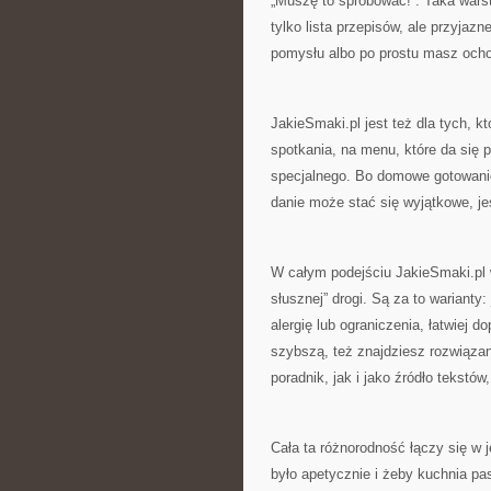
„Muszę to spróbować!”. Taka warst
tylko lista przepisów, ale przyja
pomysłu albo po prostu masz ocho
JakieSmaki.pl jest też dla tych, k
spotkania, na menu, które da się 
specjalnego. Bo domowe gotowanie t
danie może stać się wyjątkowe, jeś
W całym podejściu JakieSmaki.pl w
słusznej” drogi. Są za to warianty
alergię lub ograniczenia, łatwiej d
szybszą, też znajdziesz rozwiązan
poradnik, jak i jako źródło tekstó
Cała ta różnorodność łączy się w
było apetycznie i żeby kuchnia pa