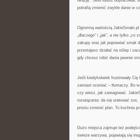
okazję”. Jeśli lubisz dopracować s
potrafią zmienić zwykłe danie w co
Ogromną wartością JakieSmaki.pl są
„dlaczego” i „jak”, a nie tylko „co
zakupy oraz jak poprawiać smak d
przestajesz działać na oślep i za
gdy chcesz robić dania pewnie s
Jeśli kiedykolwiek frustrowały Cię
zamiast oceniać – tłumaczy. Bo w
czy wiesz, jak zareagować. Jakie
rozwiązania: da się uratować sos
prostu zmienić plan. To kuchnia pr
Dużo miejsca zajmuje też podejśc
świeże warzywa, pojawiają się insp