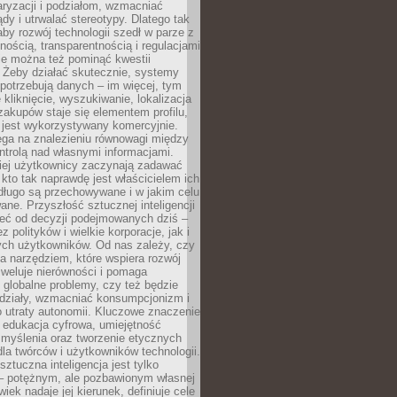
aryzacji i podziałom, wzmacniać
ądy i utrwalać stereotypy. Dlatego tak
aby rozwój technologii szedł w parze z
nością, transparentnością i regulacjami
ie można też pominąć kwestii
 Żeby działać skutecznie, systemy
 potrzebują danych – im więcej, tym
 kliknięcie, wyszukiwanie, lokalizacja
 zakupów staje się elementem profilu,
 jest wykorzystywany komercyjnie.
ega na znalezieniu równowagi między
trolą nad własnymi informacjami.
iej użytkownicy zaczynają zadawać
, kto tak naprawdę jest właścicielem ich
długo są przechowywane i w jakim celu
ne. Przyszłość sztucznej inteligencji
żeć od decyzji podejmowanych dziś –
 polityków i wielkie korporacje, jak i
ych użytkowników. Od nas zależy, czy
na narzędziem, które wspiera rozwój
iweluje nierówności i pomaga
globalne problemy, czy też będzie
odziały, wzmacniać konsumpcjonizm i
 utraty autonomii. Kluczowe znaczenie
 edukacja cyfrowa, umiejętność
 myślenia oraz tworzenie etycznych
la twórców i użytkowników technologii.
sztuczna inteligencja jest tylko
– potężnym, ale pozbawionym własnej
wiek nadaje jej kierunek, definiuje cele