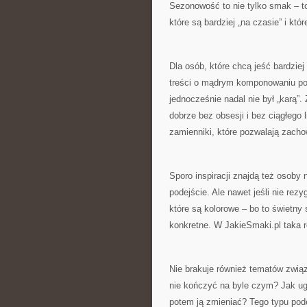
Sezonowość to nie tylko smak – to
które są bardziej „na czasie” i kt
Dla osób, które chcą jeść bardzie
treści o mądrym komponowaniu posi
jednocześnie nadal nie był „karą”
dobrze bez obsesji i bez ciągłego
zamienniki, które pozwalają zach
Sporo inspiracji znajdą też osoby n
podejście. Ale nawet jeśli nie re
które są kolorowe – bo to świetny
konkretne. W JakieSmaki.pl taka r
Nie brakuje również tematów zwią
nie kończyć na byle czym? Jak ugo
potem ją zmieniać? Tego typu pode