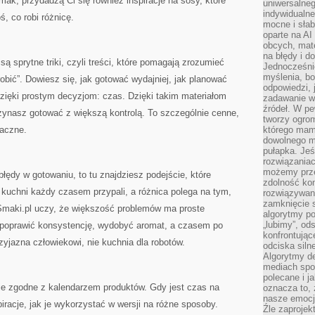
mak, przydadzą Ci się również inspiracje na sosy, które
uniwersalneg
indywidualne
ś, co robi różnicę.
mocne i słab
oparte na A
obcych, mat
na błędy i d
 sprytne triki, czyli treści, które pomagają zrozumieć
Jednocześni
myślenia, bo
 zrobić”. Dowiesz się, jak gotować wydajniej, jak planować
odpowiedzi, 
zięki prostym decyzjom: czas. Dzięki takim materiałom
zadawanie wł
źródeł. W pe
czynasz gotować z większą kontrolą. To szczególnie cenne,
tworzy ogro
maczne.
którego mam
dowolnego mi
pułapka. Je
rozwiązania
możemy prze
 błędy w gotowaniu, to tu znajdziesz podejście, które
zdolność kon
 kuchni każdy czasem przypali, a różnica polega na tym,
rozwiązywan
zamknięcie s
Smaki.pl uczy, że większość problemów ma proste
algorytmy po
„lubimy”, od
, poprawić konsystencję, wydobyć aromat, a czasem po
konfrontują
zyjazna człowiekowi, nie kuchnia dla robotów.
odciska siln
Algorytmy de
mediach spo
polecane i j
ie zgodne z kalendarzem produktów. Gdy jest czas na
oznacza to, 
nasze emocje
iracje, jak je wykorzystać w wersji na różne sposoby.
Źle zaproje