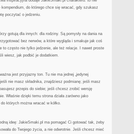
wa inspiracyjna dodaje JakieSmaki.pl charakteru: to nie
zne kompendium, do którego chce się wracać, gdy szukasz
tę poczytać o jedzeniu.
tórzy gotują dla innych: dla rodziny. Są pomysły na dania na
przygotować bez nerwów, a które wygląda i smakuje jak coś
o często nie tylko jedzenie, ale też relacje. I nawet proste
li wiesz, jak podbić je dodatkiem.
ażna jest przyjazny ton. Tu nie ma jednej „jedynej
: jeśli nie masz składnika, znajdziesz podmianę; jeśli masz
opasujesz przepis do siebie; jeśli chcesz zrobić wersję
ie. Właśnie dzięki temu strona działa zarówno jako
w, do których można wracać w kółko.
 jedną ideę: JakieSmaki.pl ma pomagać Ci gotować tak, żeby
sowała do Twojego życia, a nie odwrotnie. Jeśli chcesz mieć