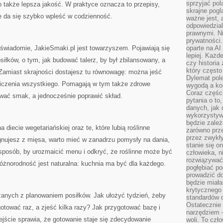
sprzyjać pol
 także lepsza jakość. W praktyce oznacza to przepisy,
skrajne pogl
óre da się szybko wpleść w codzienność.
ważne jest, 
odpowiedzial
prawnymi. N
prywatności.
j świadomie, JakieSmaki.pl jest towarzyszem. Pojawiają się
oparte na AI
lepiej. Każde
łków, o tym, jak budować talerz, by był zbilansowany, a
czy historia
który często
. Zamiast skrajności dostajesz tu równowagę: można jeść
Dylemat pol
 liczenia wszystkiego. Pomagają w tym także zdrowe
wygodą a kon
Coraz częśc
ować smak, a jednocześnie poprawić skład.
pytania o to
danych, jak 
wykorzystywa
będzie zale
a diecie wegetariańskiej oraz te, które lubią roślinne
zarówno przez
przez zwykł
zygnujesz z mięsa, warto mieć w zanadrzu pomysły na dania,
stanie się o
 sposób, by urozmaicić menu i odkryć, że roślinne może być
człowieka, n
rozwiązywać 
óżnorodność jest naturalna: kuchnia ma być dla każdego.
pogłębiać p
prowadzić do
będzie miała
krytycznego
zanych z planowaniem posiłków. Jak ułożyć tydzień, żeby
standardów d
Ostatecznie 
tować raz, a zjeść kilka razy? Jak przygotować bazę i
narzędziem 
jście sprawia, że gotowanie staje się zdecydowanie
woli. To czło