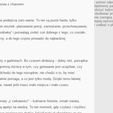
i ponosi odp
grywa z chaosem.
będziemy pa
służyć ludz
zbudować pr
nie zastąpi
w podejścia zero waste. To nie są puste hasła, tylko
lepiej wykor
i zadbać o p
e resztek, planowanie porcji, zamrażanie, przechowywanie,
 lodówkę” i pozwalają zrobić coś dobrego z tego, co zostało.
ny, a do tego często prowadzi do najbardziej
y o gadżetach. Bo czasem drobiazg – dobry nóż, porządna
gromną różnicę w tym, czy gotowanie jest uciążliwe, czy
dchodzi do tego rozsądnie: nie chodzi o to, by mieć
alnie pomaga, a co jest tylko modą. Dzięki temu łatwiej
a, nawet jeśli masz mało miejsca i mało czasu.
ematy „z ciekawości” – kulinarne historie, smaki świata,
ją apetyt na wiedzę. To ten moment, gdy czytasz i myślisz: