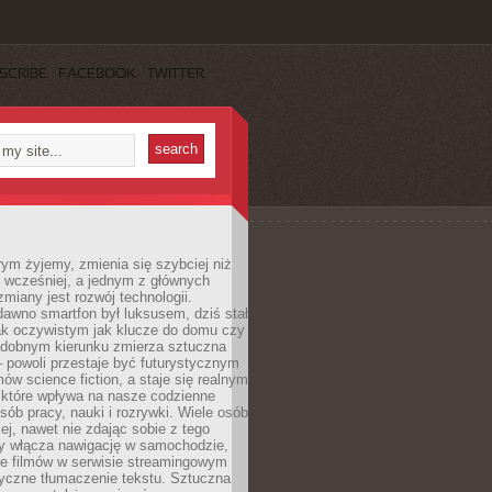
SCRIBE
FACEBOOK
TWITTER
rym żyjemy, zmienia się szybciej niż
 wcześniej, a jednym z głównych
zmiany jest rozwój technologii.
awno smartfon był luksusem, dziś stał
ak oczywistym jak klucze do domu czy
podobnym kierunku zmierza sztuczna
 – powoli przestaje być futurystycznym
mów science fiction, a staje się realnym
 które wpływa na nasze codzienne
sób pracy, nauki i rozrywki. Wiele osób
iej, nawet nie zdając sobie z tego
dy włącza nawigację w samochodzie,
e filmów w serwisie streamingowym
yczne tłumaczenie tekstu. Sztuczna