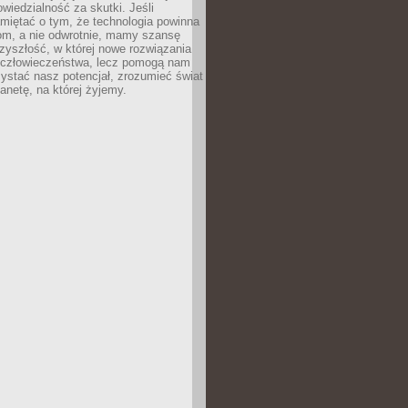
owiedzialność za skutki. Jeśli
miętać o tym, że technologia powinna
iom, a nie odwrotnie, mamy szansę
zyszłość, w której nowe rozwiązania
ą człowieczeństwa, lecz pomogą nam
zystać nasz potencjał, zrozumieć świat
lanetę, na której żyjemy.