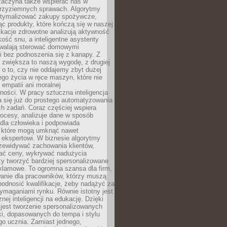
 zaczyna także wspierać nas w
 przyziemnych sprawach. Algorytmy
tymalizować zakupy spożywcze,
c produkty, które kończą się w naszej
ikacje zdrowotne analizują aktywność
akość snu, a inteligentne asystenty
walają sterować domowymi
i bez podnoszenia się z kanapy. Z
y zwiększa to naszą wygodę, z drugiej
a o to, czy nie oddajemy zbyt dużej
go życia w ręce maszyn, które nie
 empatii ani moralnej
ności. W pracy sztuczna inteligencja
a się już do prostego automatyzowania
h zadań. Coraz częściej wspiera
ocesy, analizuje dane w sposób
dla człowieka i podpowiada
, które mogą umknąć nawet
 ekspertowi. W biznesie algorytmy
zewidywać zachowania klientów,
ać ceny, wykrywać nadużycia
y tworzyć bardziej spersonalizowane
klamowe. To ogromna szansa dla firm,
wanie dla pracowników, którzy muszą
podnosić kwalifikacje, żeby nadążyć za
ymaganiami rynku. Równie istotny jest
nej inteligencji na edukację. Dzięki
 jest tworzenie spersonalizowanych
i, dopasowanych do tempa i stylu
go ucznia. Zamiast jednego,