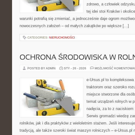
zdrowo, a człowiek odzysk
tej idei stoi Kraków i okolic
warunki potrafią się zmieniać, a jednocześnie daje ogrom możliwo
nowoczesnych założeń – od małych zakątków po większe […]
CATEGORIES:
NIERUCHOMOŚCI
OCHRONA ŚRODOWISKA W ROLN
POSTED BY ADMIN
STY - 26 - 2026
MOŻLIWOŚĆ KOMENTOWA
e-Ursus.pl to kompleksowa
traktorom oraz szeroko rozu
miejsce stworzone dla osób
temat urządzeń rolnych w 
nadęcia, za to z naciskiem
Serwis gromadzi wiedzę za
rolników, jak i dla praktyków z wieloletnim stażem. Jeśli interesu
tradycją, ale także szeroki świat maszyn rolniczych – e-Ursus.p