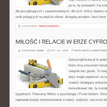
po to, by prowadzić Cię kr
dla początkujących i zaawansowanych, dla tych, którzy dopiero uc
osób polujących na wejście siłowe, dźwignię przodem, back lever
CATEGORIES:
NIERUCHOMOŚCI
MIŁOŚĆ I RELACJE W ERZE CYFR
POSTED BY ADMIN
STY - 24 - 2026
MOŻLIWOŚĆ KOMENTOWA
ZatrzymajFaceta.pl to prakt
które chcą zrozumieć tema
związek bez gierek. To mie
abyś mogła popatrzeć na sw
znaleźć działające wskazów
komunikować tak, by kontak
tygodniach. Polecamy Miłość a psychologia i Przed ślubem. Stron
naprawdę buduje zainteresowanie w relacji: spójność, poczucie b