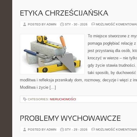
ETYKA CHRZEŚCIJAŃSKA
POSTED BY ADMIN
STY - 30 - 2026
MOŻLIWOŚĆ KOMENTOWA
To miejsce stworzone z myś
pomaga pogłębiać relację z
jest przystanią dla osób, k
kroczyć w wierze – nie tylk
gdy życie stawia trudności.
taki sposób, by duchowość 
modlitwa i refleksja przenikały dom, rozmowy, decyzje i więzi z i
Modlitwa i życie […]
CATEGORIES:
NIERUCHOMOŚCI
PROBLEMY WYCHOWAWCZE
POSTED BY ADMIN
STY - 29 - 2026
MOŻLIWOŚĆ KOMENTOWA