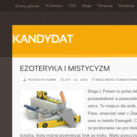
Archiwum
GKS
Noga
Pierwsza
Redakcja
Strona główna
KANDYDAT
EZOTERYKA I MISTYCYZM
POSTED BY ADMIN
STY - 31 - 2026
MOŻLIWOŚĆ KOMENTOWA
Droga z Panem to portal rel
przewodnikiem w powszedni
serca. To miejsce dla osób,
Pana, umacniać więź z Zba
sens w świetle Ewangelii. C
że przekonanie nie jest dod
ścieżką, którą można przemierzać krok po kroku. Warto przeczyt