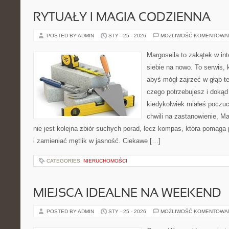
RYTUAŁY I MAGIA CODZIENNA
POSTED BY ADMIN
STY - 25 - 2026
MOŻLIWOŚĆ KOMENTOWA
Margoseila to zakątek w in
siebie na nowo. To serwis, 
abyś mógł zajrzeć w głąb te
czego potrzebujesz i dokąd
kiedykolwiek miałeś poczuc
chwili na zastanowienie, Mar
nie jest kolejna zbiór suchych porad, lecz kompas, która pomag
i zamieniać mętlik w jasność. Ciekawe […]
CATEGORIES:
NIERUCHOMOŚCI
MIEJSCA IDEALNE NA WEEKEND
POSTED BY ADMIN
STY - 25 - 2026
MOŻLIWOŚĆ KOMENTOWA