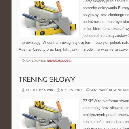
GorąceWęgry.pl to serwis tu
potrzeby odkrywania Europ
przyjazny, bez zbędnego na
podróżowanie musi być sko
osób, które lubią układać w
jednocześnie chcą zostawić
improwizację. W centrum uwagi są kraj term i papryki, jednak natur
Austria, Czechy oraz kraj Tatr, jaskiń i źródeł. To właśnie ta czwó
CATEGORIES:
NIERUCHOMOŚCI
TRENING SIŁOWY
POSTED BY ADMIN
STY - 25 - 2026
MOŻLIWOŚĆ KOMENTOWA
PZKiSW to platforma stworz
kalistenikę oraz siłownię p
praktycznych porad, chces
konieczności posiadania pro
tego marzysz o lepszej form