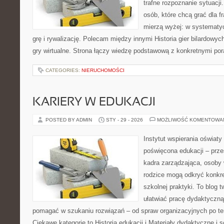
trafne rozpoznanie sytuacji
osób, które chcą grać dla fr
mierzą wyżej: w systematy
grę i rywalizację. Polecam między innymi Historia gier bilardowych
gry wirtualne. Strona łączy wiedzę podstawową z konkretnymi po
CATEGORIES:
NIERUCHOMOŚCI
KARIERY W EDUKACJI
POSTED BY ADMIN
STY - 29 - 2026
MOŻLIWOŚĆ KOMENTOWA
Instytut wspierania oświaty
poświęcona edukacji – prze
kadra zarządzająca, osoby 
rodzice mogą odkryć konkre
szkolnej praktyki. To blog 
ułatwiać pracę dydaktyczną
pomagać w szukaniu rozwiązań – od spraw organizacyjnych po t
Ciekawe kategorie to Historia edukacji i Materiały dydaktyczne i s