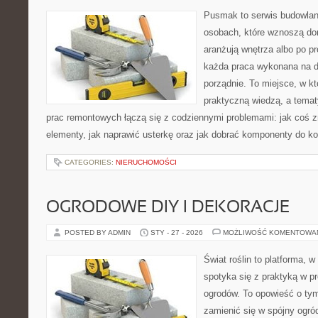
Pusmak to serwis budowlany
osobach, które wznoszą do
aranżują wnętrza albo po p
każda praca wykonana na dz
porządnie. To miejsce, w kt
praktyczną wiedzą, a temat
prac remontowych łączą się z codziennymi problemami: jak coś z
elementy, jak naprawić usterkę oraz jak dobrać komponenty do k
CATEGORIES:
NIERUCHOMOŚCI
OGRODOWE DIY I DEKORACJE
POSTED BY ADMIN
STY - 27 - 2026
MOŻLIWOŚĆ KOMENTOWA
Świat roślin to platforma, w 
spotyka się z praktyką w pr
ogrodów. To opowieść o tym
zamienić się w spójny ogród