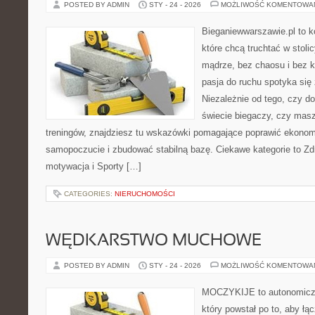
POSTED BY ADMIN
STY - 24 - 2026
MOŻLIWOŚĆ KOMENTOWA
Bieganiewwarszawie.pl to k
które chcą truchtać w stoli
mądrze, bez chaosu i bez ko
pasja do ruchu spotyka si
Niezależnie od tego, czy d
świecie biegaczy, czy masz
treningów, znajdziesz tu wskazówki pomagające poprawić ekonom
samopoczucie i zbudować stabilną bazę. Ciekawe kategorie to Zd
motywacja i Sporty […]
CATEGORIES:
NIERUCHOMOŚCI
WĘDKARSTWO MUCHOWE
POSTED BY ADMIN
STY - 24 - 2026
MOŻLIWOŚĆ KOMENTOWA
MOCZYKIJE to autonomiczny
który powstał po to, aby łą