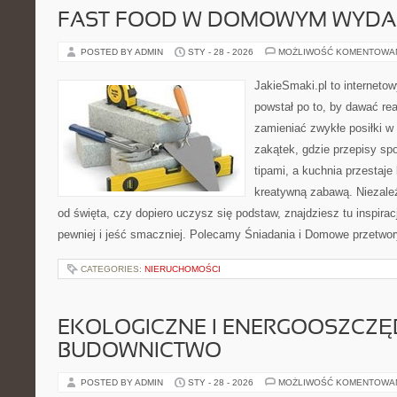
FAST FOOD W DOMOWYM WYDA
POSTED BY ADMIN
STY - 28 - 2026
MOŻLIWOŚĆ KOMENTOWA
JakieSmaki.pl to internetow
powstał po to, by dawać rea
zamieniać zwykłe posiłki 
zakątek, gdzie przepisy sp
tipami, a kuchnia przestaje
kreatywną zabawą. Niezależ
od święta, czy dopiero uczysz się podstaw, znajdziesz tu inspira
pewniej i jeść smaczniej. Polecamy Śniadania i Domowe przetwo
CATEGORIES:
NIERUCHOMOŚCI
EKOLOGICZNE I ENERGOOSZCZ
BUDOWNICTWO
POSTED BY ADMIN
STY - 28 - 2026
MOŻLIWOŚĆ KOMENTOWA