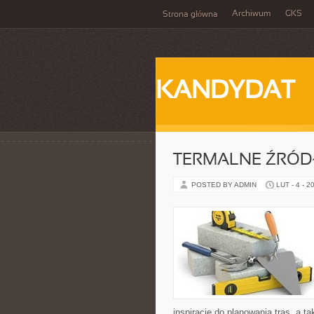
Archiwum
GKS
Strona główna
KANDYDAT
TERMALNE ŹRÓD
POSTED BY ADMIN
LUT - 4 - 2
inspiracje do planowania tras, a 