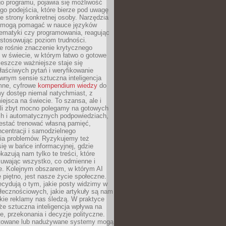
o programu, pojawia się możliwość
go podejścia, które bierze pod uwagę
e strony konkretnej osoby. Narzędzia
I mogą pomagać w nauce języków
ematyki czy programowania, reagując
ostosowując poziom trudności.
e rośnie znaczenie krytycznego
 w świecie, w którym łatwo o gotowe
jeszcze ważniejsze staje się
aściwych pytań i weryfikowanie
wnym sensie sztuczna inteligencja
mne, cyfrowe
kompendium wiedzy
do
y dostęp niemal natychmiast, z
ejsca na świecie. To szansa, ale i
śli zbyt mocno polegamy na gotowych
ch i automatycznych podpowiedziach,
stać trenować własną pamięć,
centracji i samodzielnego
ia problemów. Ryzykujemy też
ię w bańce informacyjnej, gdzie
kazują nam tylko te treści, które
suwając wszystko, co odmienne i
ce. Kolejnym obszarem, w którym AI
e piętno, jest nasze życie społeczne.
cydują o tym, jakie posty widzimy w
łecznościowych, jakie artykuły są nam
akie reklamy nas śledzą. W praktyce
że sztuczna inteligencja wpływa na
, przekonania i decyzje polityczne.
ktowane lub nadużywane systemy mogą