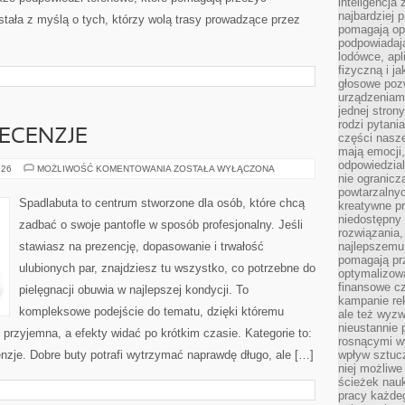
inteligencja
najbardziej
tała z myślą o tych, którzy wolą trasy prowadzące przez
pomagają op
podpowiadają
lodówce, apl
fizyczną i j
głosowe poz
urządzeniam
jednej stron
rodzi pytani
ECENZJE
części nasze
mają emocji,
odpowiedzial
PORÓWNANIA
026
MOŻLIWOŚĆ KOMENTOWANIA
ZOSTAŁA WYŁĄCZONA
nie ogranicz
I
RECENZJE
powtarzalnyc
Spadlabuta to centrum stworzone dla osób, które chcą
kreatywne pr
niedostępny 
zadbać o swoje pantofle w sposób profesjonalny. Jeśli
rozwiązania
stawiasz na prezencję, dopasowanie i trwałość
najlepszemu
pomagają pr
ulubionych par, znajdziesz tu wszystko, co potrzebne do
optymalizow
finansowe cz
pielęgnacji obuwia w najlepszej kondycji. To
kampanie re
kompleksowe podejście do tematu, dzięki któremu
ale też wyz
nieustannie 
 przyjemna, a efekty widać po krótkim czasie. Kategorie to:
rosnącymi w
enzje. Dobre buty potrafi wytrzymać naprawdę długo, ale […]
wpływ sztucz
niej możliwe
ścieżek nauk
pracy każde