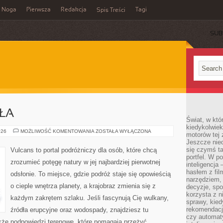
Noga
Pierwsza
Redakcja
Tagi
Spis Treści
SUB
ŁA
Świat, w któ
kiedykolwiek
TERMALNE
026
MOŻLIWOŚĆ KOMENTOWANIA
ZOSTAŁA WYŁĄCZONA
motorów tej 
ŹRÓDŁA
Jeszcze nied
się czymś t
Vulcans to portal podróżniczy dla osób, które chcą
portfel. W 
zrozumieć potęgę natury w jej najbardziej pierwotnej
inteligencja
hasłem z fil
odsłonie. To miejsce, gdzie podróż staje się opowieścią
narzędziem,
o cieple wnętrza planety, a krajobraz zmienia się z
decyzje, spo
korzysta z n
każdym zakrętem szlaku. Jeśli fascynują Cię wulkany,
sprawy, kie
rekomendacj
źródła erupcyjne oraz wodospady, znajdziesz tu
czy automat
także podpowiedzi terenowe, które pomagają przeżyć