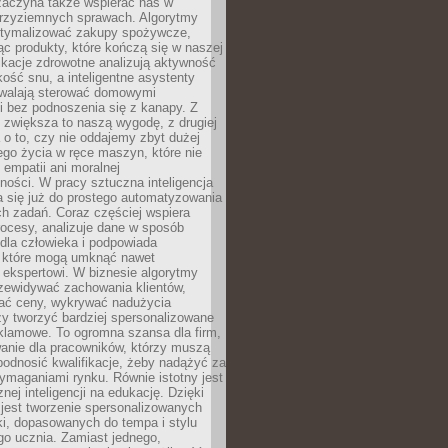
 zaczyna także wspierać nas w
 przyziemnych sprawach. Algorytmy
tymalizować zakupy spożywcze,
c produkty, które kończą się w naszej
ikacje zdrowotne analizują aktywność
akość snu, a inteligentne asystenty
walają sterować domowymi
i bez podnoszenia się z kanapy. Z
y zwiększa to naszą wygodę, z drugiej
a o to, czy nie oddajemy zbyt dużej
go życia w ręce maszyn, które nie
 empatii ani moralnej
ności. W pracy sztuczna inteligencja
a się już do prostego automatyzowania
h zadań. Coraz częściej wspiera
ocesy, analizuje dane w sposób
dla człowieka i podpowiada
, które mogą umknąć nawet
 ekspertowi. W biznesie algorytmy
zewidywać zachowania klientów,
ać ceny, wykrywać nadużycia
y tworzyć bardziej spersonalizowane
klamowe. To ogromna szansa dla firm,
wanie dla pracowników, którzy muszą
podnosić kwalifikacje, żeby nadążyć za
ymaganiami rynku. Równie istotny jest
nej inteligencji na edukację. Dzięki
 jest tworzenie spersonalizowanych
i, dopasowanych do tempa i stylu
go ucznia. Zamiast jednego,