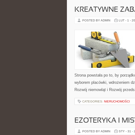
KREATYWNE ZAB
POSTED BY ADMIN
LUT - 1 - 2
Strona powstała po to, by porząd
wyborem placówki, wdrożeniem dzi
Rozwój niemowląt i Rozwój przed
CATEGORIES:
NIERUCHOMOŚCI
EZOTERYKA I MI
POSTED BY ADMIN
STY - 31 -