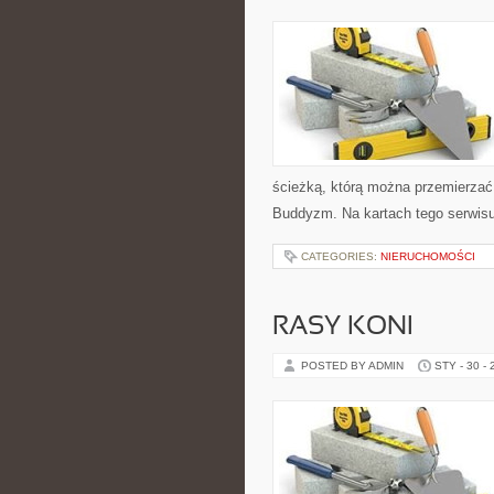
ścieżką, którą można przemierzać
Buddyzm. Na kartach tego serwis
CATEGORIES:
NIERUCHOMOŚCI
RASY KONI
POSTED BY ADMIN
STY - 30 -