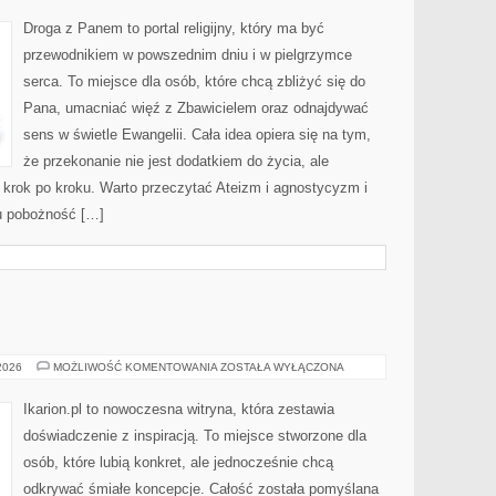
MISTYCYZM
Droga z Panem to portal religijny, który ma być
przewodnikiem w powszednim dniu i w pielgrzymce
serca. To miejsce dla osób, które chcą zbliżyć się do
Pana, umacniać więź z Zbawicielem oraz odnajdywać
sens w świetle Ewangelii. Cała idea opiera się na tym,
że przekonanie nie jest dodatkiem do życia, ale
 krok po kroku. Warto przeczytać Ateizm i agnostycyzm i
u pobożność […]
RASY
 2026
MOŻLIWOŚĆ KOMENTOWANIA
ZOSTAŁA WYŁĄCZONA
KONI
Ikarion.pl to nowoczesna witryna, która zestawia
doświadczenie z inspiracją. To miejsce stworzone dla
osób, które lubią konkret, ale jednocześnie chcą
odkrywać śmiałe koncepcje. Całość została pomyślana