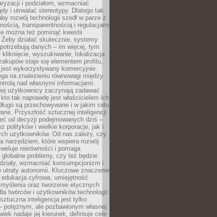
aryzacji i podziałom, wzmacniać
ądy i utrwalać stereotypy. Dlatego tak
aby rozwój technologii szedł w parze z
nością, transparentnością i regulacjami
ie można też pominąć kwestii
 Żeby działać skutecznie, systemy
 potrzebują danych – im więcej, tym
 kliknięcie, wyszukiwanie, lokalizacja
 zakupów staje się elementem profilu,
 jest wykorzystywany komercyjnie.
ega na znalezieniu równowagi między
trolą nad własnymi informacjami.
iej użytkownicy zaczynają zadawać
, kto tak naprawdę jest właścicielem ich
długo są przechowywane i w jakim celu
ne. Przyszłość sztucznej inteligencji
żeć od decyzji podejmowanych dziś –
 polityków i wielkie korporacje, jak i
ych użytkowników. Od nas zależy, czy
na narzędziem, które wspiera rozwój
iweluje nierówności i pomaga
globalne problemy, czy też będzie
odziały, wzmacniać konsumpcjonizm i
 utraty autonomii. Kluczowe znaczenie
 edukacja cyfrowa, umiejętność
 myślenia oraz tworzenie etycznych
la twórców i użytkowników technologii.
sztuczna inteligencja jest tylko
– potężnym, ale pozbawionym własnej
wiek nadaje jej kierunek, definiuje cele