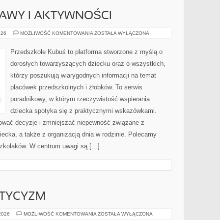
AWY I AKTYWNOŚCI
KREATYWNE
026
MOŻLIWOŚĆ KOMENTOWANIA
ZOSTAŁA WYŁĄCZONA
ZABAWY
I
AKTYWNOŚCI
Przedszkole Kubuś to platforma stworzone z myślą o
dorosłych towarzyszących dziecku oraz o wszystkich,
którzy poszukują wiarygodnych informacji na temat
placówek przedszkolnych i żłobków. To serwis
poradnikowy, w którym rzeczywistość wspierania
dziecka spotyka się z praktycznymi wskazówkami.
kować decyzje i zmniejszać niepewność związane z
ecka, a także z organizacją dnia w rodzinie. Polecamy
szkolaków. W centrum uwagi są […]
STYCYZM
EZOTERYKA
 2026
MOŻLIWOŚĆ KOMENTOWANIA
ZOSTAŁA WYŁĄCZONA
I