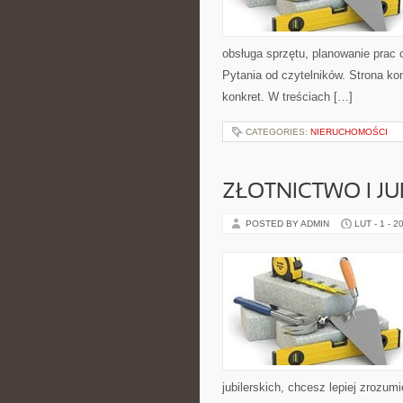
obsługa sprzętu, planowanie prac 
Pytania od czytelników. Strona ko
konkret. W treściach […]
CATEGORIES:
NIERUCHOMOŚCI
ZŁOTNICTWO I J
POSTED BY ADMIN
LUT - 1 - 2
jubilerskich, chcesz lepiej zrozum