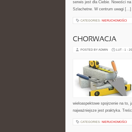
serwis jest dla Ciebie. Nowości na 
Szlachetne. W centrum uwagi […]
CATEGORIES:
NIERUCHOMOŚCI
CHORWACJA
POSTED BY ADMIN
LUT - 1 - 2
wieloaspektowe spojrzenie na to,
najważniejsze jest praktyka. Tre
CATEGORIES:
NIERUCHOMOŚCI