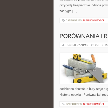
przygodę bezpiecznie. Strona pows
zastygłe […]
CATEGORIES:
NIERUCHOMOŚCI
PORÓWNANIA I R
POSTED BY ADMIN
LUT - 3 - 2
codzienna dbałość o buty staje się
Historia obuwia i Porównania i rec
CATEGORIES:
NIERUCHOMOŚCI