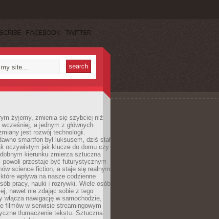
SCRIBE
FACEBOOK
TWITTER
rym żyjemy, zmienia się szybciej niż
 wcześniej, a jednym z głównych
zmiany jest rozwój technologii.
awno smartfon był luksusem, dziś stał
ak oczywistym jak klucze do domu czy
podobnym kierunku zmierza sztuczna
 – powoli przestaje być futurystycznym
mów science fiction, a staje się realnym
 które wpływa na nasze codzienne
sób pracy, nauki i rozrywki. Wiele osób
iej, nawet nie zdając sobie z tego
dy włącza nawigację w samochodzie,
e filmów w serwisie streamingowym
yczne tłumaczenie tekstu. Sztuczna