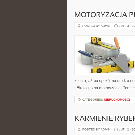
MOTORYZACJA P
POSTED BY ADMIN
LUT - 3 - 2
klienta, aż po spokój na drodze i
i Ekologiczna motoryzacja. Ten ser
CATEGORIES:
NIERUCHOMOŚCI
KARMIENIE RYBE
POSTED BY ADMIN
LUT - 2 - 2