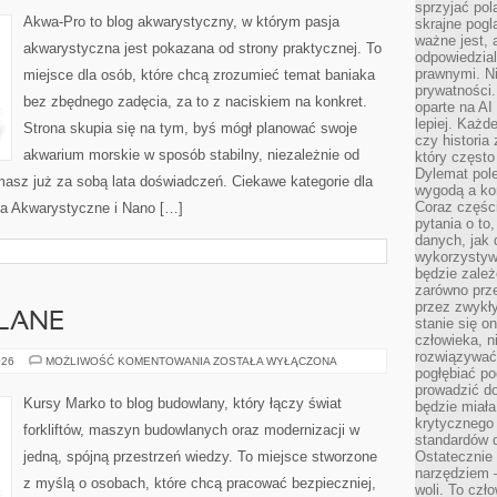
sprzyjać pol
Akwa-Pro to blog akwarystyczny, w którym pasja
skrajne pogl
ważne jest, 
akwarystyczna jest pokazana od strony praktycznej. To
odpowiedzial
prawnymi. N
miejsce dla osób, które chcą zrozumieć temat baniaka
prywatności.
bez zbędnego zadęcia, za to z naciskiem na konkret.
oparte na AI
lepiej. Każde
Strona skupia się na tym, byś mógł planować swoje
czy historia
akwarium morskie w sposób stabilny, niezależnie od
który często
Dylemat pol
 masz już za sobą lata doświadczeń. Ciekawe kategorie dla
wygodą a kon
Coraz częśc
ia Akwarystyczne i Nano […]
pytania o to
danych, jak 
wykorzystywa
będzie zale
zarówno przez
przez zwykł
LANE
stanie się o
człowieka, n
rozwiązywać 
PORADY
026
MOŻLIWOŚĆ KOMENTOWANIA
ZOSTAŁA WYŁĄCZONA
pogłębiać p
BUDOWLANE
prowadzić do
Kursy Marko to blog budowlany, który łączy świat
będzie miała
krytycznego
forkliftów, maszyn budowlanych oraz modernizacji w
standardów d
jedną, spójną przestrzeń wiedzy. To miejsce stworzone
Ostatecznie 
narzędziem 
z myślą o osobach, które chcą pracować bezpieczniej,
woli. To czło