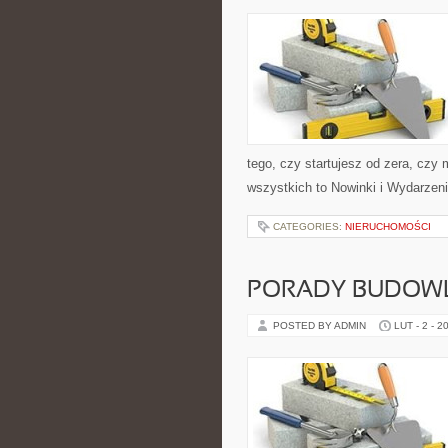
tego, czy startujesz od zera, czy
wszystkich to Nowinki i Wydarzen
CATEGORIES:
NIERUCHOMOŚCI
PORADY BUDOW
POSTED BY ADMIN
LUT - 2 - 2