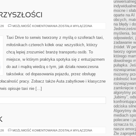
uniwersalneg
indywidualne
mocne i słab
RZYSZŁOŚCI
oparte na A
obcych, mat
na błędy i d
MOTORYZACJA
026
MOŻLIWOŚĆ KOMENTOWANIA
ZOSTAŁA WYŁĄCZONA
Jednocześni
PRZYSZŁOŚCI
myślenia, bo
Taxi Drive to serwis tworzony z myślą o szoferach taxi,
odpowiedzi, 
zadawanie wł
miłośnikach czterech kółek oraz wszystkich, którzy
źródeł. W pe
tworzy ogro
chcą lepiej zrozumieć branżę transportu osób. To
którego mam
miejsce, w którym praktyka spotyka się z entuzjazmem
dowolnego mi
pułapka. Je
do aut i mądrą wiedzą o tym, jak działa nowoczesna
rozwiązania
taksówka: od dopasowania pojazdu, przez obsługę
możemy prze
zdolność kon
 opłacalność pracy. Zobacz także Auta zabytkowe i klasyczne
rozwiązywan
zamknięcie s
wis opisuje taxi nie […]
algorytmy po
„lubimy”, od
konfrontują
odciska siln
Algorytmy de
mediach spo
K
polecane i j
oznacza to, 
nasze emocje
KARMIENIE
026
MOŻLIWOŚĆ KOMENTOWANIA
ZOSTAŁA WYŁĄCZONA
Źle zaproje
RYBEK