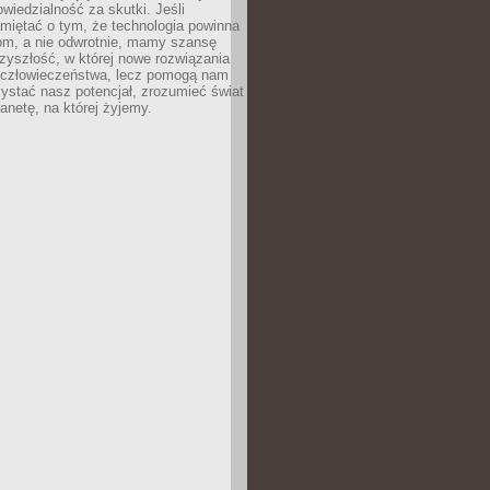
owiedzialność za skutki. Jeśli
miętać o tym, że technologia powinna
iom, a nie odwrotnie, mamy szansę
zyszłość, w której nowe rozwiązania
ą człowieczeństwa, lecz pomogą nam
zystać nasz potencjał, zrozumieć świat
lanetę, na której żyjemy.