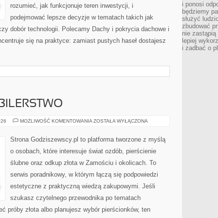
i ponosi odp
rozumieć, jak funkcjonuje teren inwestycji, i
będziemy pa
podejmować lepsze decyzje w tematach takich jak
służyć ludz
zbudować pr
czy dobór technologii. Polecamy Dachy i pokrycia dachowe i
nie zastąpi
ncentruje się na praktyce: zamiast pustych haseł dostajesz
lepiej wykor
i zadbać o p
UBILERSTWO
ZŁOTNICTWO
026
MOŻLIWOŚĆ KOMENTOWANIA
ZOSTAŁA WYŁĄCZONA
I
JUBILERSTWO
Strona Godziszewscy.pl to platforma tworzone z myślą
o osobach, które interesuje świat ozdób, pierścienie
ślubne oraz odkup złota w Zamościu i okolicach. To
serwis poradnikowy, w którym łączą się podpowiedzi
estetyczne z praktyczną wiedzą zakupowymi. Jeśli
szukasz czytelnego przewodnika po tematach
ieć próby złota albo planujesz wybór pierścionków, ten