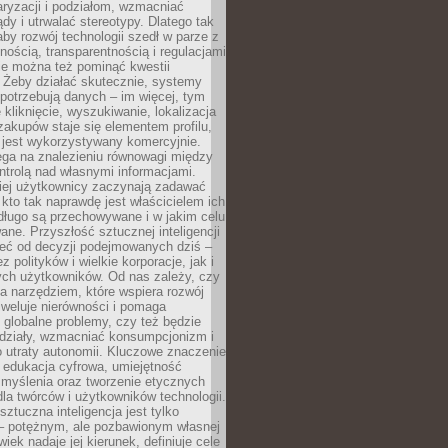
aryzacji i podziałom, wzmacniać
ądy i utrwalać stereotypy. Dlatego tak
aby rozwój technologii szedł w parze z
nością, transparentnością i regulacjami
ie można też pominąć kwestii
 Żeby działać skutecznie, systemy
 potrzebują danych – im więcej, tym
 kliknięcie, wyszukiwanie, lokalizacja
 zakupów staje się elementem profilu,
 jest wykorzystywany komercyjnie.
ega na znalezieniu równowagi między
trolą nad własnymi informacjami.
iej użytkownicy zaczynają zadawać
, kto tak naprawdę jest właścicielem ich
długo są przechowywane i w jakim celu
ne. Przyszłość sztucznej inteligencji
żeć od decyzji podejmowanych dziś –
 polityków i wielkie korporacje, jak i
ych użytkowników. Od nas zależy, czy
na narzędziem, które wspiera rozwój
iweluje nierówności i pomaga
globalne problemy, czy też będzie
odziały, wzmacniać konsumpcjonizm i
 utraty autonomii. Kluczowe znaczenie
 edukacja cyfrowa, umiejętność
 myślenia oraz tworzenie etycznych
la twórców i użytkowników technologii.
sztuczna inteligencja jest tylko
– potężnym, ale pozbawionym własnej
wiek nadaje jej kierunek, definiuje cele