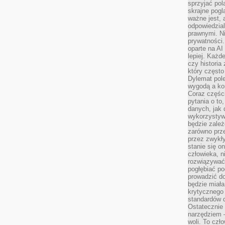
sprzyjać pol
skrajne pogl
ważne jest, 
odpowiedzial
prawnymi. N
prywatności.
oparte na AI
lepiej. Każde
czy historia
który często
Dylemat pol
wygodą a kon
Coraz częśc
pytania o to
danych, jak 
wykorzystywa
będzie zale
zarówno przez
przez zwykł
stanie się o
człowieka, n
rozwiązywać 
pogłębiać p
prowadzić do
będzie miała
krytycznego
standardów d
Ostatecznie 
narzędziem 
woli. To czło