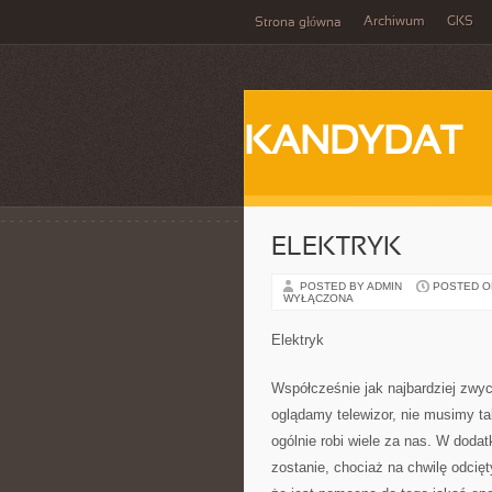
Archiwum
GKS
Strona główna
KANDYDAT
ELEKTRYK
POSTED BY ADMIN
POSTED ON 
WYŁĄCZONA
Elektryk
Współcześnie jak najbardziej zwyc
oglądamy telewizor, nie musimy tak
ogólnie robi wiele za nas. W doda
zostanie, chociaż na chwilę odcięt