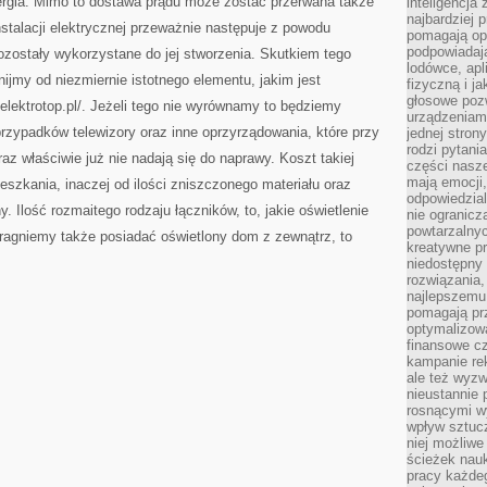
ergia. Mimo to dostawa prądu może zostać przerwana także
inteligencja
najbardziej
nstalacji elektrycznej przeważnie następuje z powodu
pomagają op
podpowiadają
pozostały wykorzystane do jej stworzenia. Skutkiem tego
lodówce, apl
ijmy od niezmiernie istotnego elementu, jakim jest
fizyczną i j
głosowe poz
w.elektrotop.pl/. Jeżeli tego nie wyrównamy to będziemy
urządzeniam
rzypadków telewizory oraz inne oprzyrządowania, które przy
jednej stron
rodzi pytani
raz właściwie już nie nadają się do naprawy. Koszt takiej
części nasze
mają emocji,
ieszkania, inaczej od ilości zniszczonego materiału oraz
odpowiedzial
. Ilość rozmaitego rodzaju łączników, to, jakie oświetlenie
nie ogranicz
powtarzalnyc
 pragniemy także posiadać oświetlony dom z zewnątrz, to
kreatywne pr
niedostępny 
rozwiązania
najlepszemu
pomagają pr
optymalizow
finansowe cz
kampanie re
ale też wyz
nieustannie 
rosnącymi w
wpływ sztucz
niej możliwe
ścieżek nauk
pracy każde