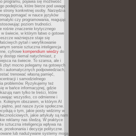
o programu, pojawia się możliwość
go podejścia, które bierze pod uwagę
e strony konkretnej osoby. Narzędzia
I mogą pomagać w nauce języków
ematyki czy programowania, reagując
ostosowując poziom trudności.
e rośnie znaczenie krytycznego
 w świecie, w którym łatwo o gotowe
jeszcze ważniejsze staje się
aściwych pytań i weryfikowanie
wnym sensie sztuczna inteligencja
mne, cyfrowe
kompendium wiedzy
do
y dostęp niemal natychmiast, z
ejsca na świecie. To szansa, ale i
śli zbyt mocno polegamy na gotowych
ch i automatycznych podpowiedziach,
stać trenować własną pamięć,
centracji i samodzielnego
ia problemów. Ryzykujemy też
ię w bańce informacyjnej, gdzie
kazują nam tylko te treści, które
suwając wszystko, co odmienne i
ce. Kolejnym obszarem, w którym AI
e piętno, jest nasze życie społeczne.
cydują o tym, jakie posty widzimy w
łecznościowych, jakie artykuły są nam
akie reklamy nas śledzą. W praktyce
że sztuczna inteligencja wpływa na
, przekonania i decyzje polityczne.
ktowane lub nadużywane systemy mogą