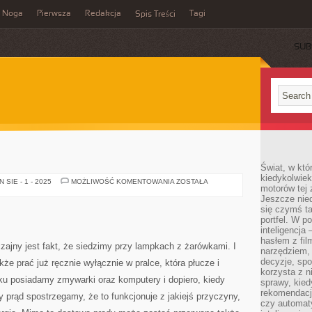
Noga
Pierwsza
Redakcja
Tagi
Spis Treści
SUB
Świat, w któ
kiedykolwiek
ELEKTRYK
SIE - 1 - 2025
MOŻLIWOŚĆ KOMENTOWANIA
ZOSTAŁA
motorów tej 
Jeszcze nied
się czymś t
portfel. W 
inteligencja
hasłem z fil
zajny jest fakt, że siedzimy przy lampkach z żarówkami. I
narzędziem,
decyzje, spo
że prać już ręcznie wyłącznie w pralce, która płucze i
korzysta z n
tku posiadamy zmywarki oraz komputery i dopiero, kiedy
sprawy, kie
rekomendacj
y prąd spostrzegamy, że to funkcjonuje z jakiejś przyczyny,
czy automat