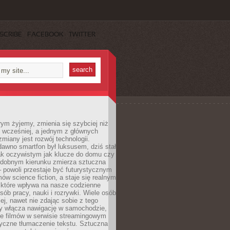
SCRIBE
FACEBOOK
TWITTER
rym żyjemy, zmienia się szybciej niż
 wcześniej, a jednym z głównych
zmiany jest rozwój technologii.
awno smartfon był luksusem, dziś stał
ak oczywistym jak klucze do domu czy
podobnym kierunku zmierza sztuczna
 – powoli przestaje być futurystycznym
mów science fiction, a staje się realnym
 które wpływa na nasze codzienne
sób pracy, nauki i rozrywki. Wiele osób
iej, nawet nie zdając sobie z tego
dy włącza nawigację w samochodzie,
e filmów w serwisie streamingowym
yczne tłumaczenie tekstu. Sztuczna