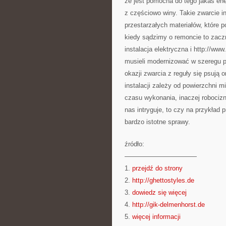
że jest pomocna do tego jakaś en
z częściowo winy. Takie zwarcie i
przestarzałych materiałów, które 
kiedy sądzimy o remoncie to zaczn
instalacja elektryczna i http://ww
musieli modernizować w szeregu p
okazji zwarcia z reguły się psują o
instalacji zależy od powierzchni m
czasu wykonania, inaczej robocizny
nas intryguje, to czy na przykład
bardzo istotne sprawy.
źródło:
———————————
1.
przejdź do strony
2.
http://ghettostyles.de
3.
dowiedz się więcej
4.
http://gik-delmenhorst.de
5.
więcej informacji