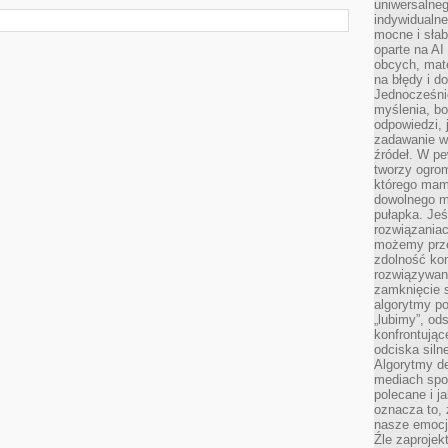
uniwersalneg
indywidualne
mocne i słab
oparte na A
obcych, mat
na błędy i d
Jednocześni
myślenia, bo
odpowiedzi, 
zadawanie wł
źródeł. W pe
tworzy ogro
którego mam
dowolnego mi
pułapka. Je
rozwiązania
możemy prze
zdolność kon
rozwiązywan
zamknięcie s
algorytmy po
„lubimy”, od
konfrontują
odciska siln
Algorytmy de
mediach spo
polecane i j
oznacza to, 
nasze emocje
Źle zaproje