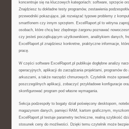
koncentruje się na kluczowych kategoriach: software, sprzęcie or
Znajdziesz tu dokładne testy programów, zestawienia podzespoł
przewodniki pokazujące, jak rozwiązać typowe problemy z kompu
smartfonem czy innym sprzętem. ExcelRaport.pl to witryna zapro
osobach, które chcą bez zbędnego żargonu poznawać nowoczesne
czy jesteś początkującym użytkownikiem, analitykiem danych, fr
ExcelRaport.pl znajdziesz konkretne, praktyczne informacje, któ
pracę.
W części software ExcelRaport.pl publikuje dogłębne analizy nar
operacyjnych, aplikacji do zarządzania projektami, programów do
arkuszami, a także narzędzi chmurowych. Czytelnik może sprawd
poszczególnych aplikacji, zobaczyć przykładowe konfiguracje ora
skonfigurować program pod własne wymagania.
Sekcja podzespoły to bogaty dział poświęcony desktopom, note
magazynom danych, pamięci RAM, kartom graficznym, myszkom,
ExcelRaport.pl testuje parametry techniczne, realną szybkość dzia
stosunek ceny do możliwości. Dzięki temu czytelnik może bezpie