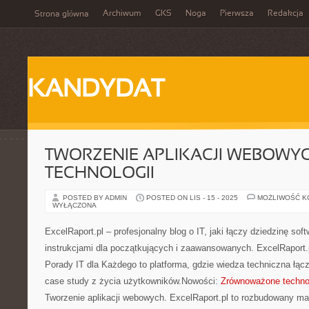
Archiwum
GKS
Noga
Pierwsza
Redakcja
Strona główna
KANDYDAT
TWORZENIE APLIKACJI WEBOWYCH
TECHNOLOGII
POSTED BY ADMIN
POSTED ON LIS - 15 - 2025
MOŻLIWOŚĆ 
WYŁĄCZONA
ExcelRaport.pl – profesjonalny blog o IT, jaki łączy dziedzinę sof
instrukcjami dla początkujących i zaawansowanych. ExcelRaport.p
Porady IT dla Każdego to platforma, gdzie wiedza techniczna łącz
case study z życia użytkowników.Nowości:
Zrównoważone technol
Tworzenie aplikacji webowych. ExcelRaport.pl to rozbudowany ma