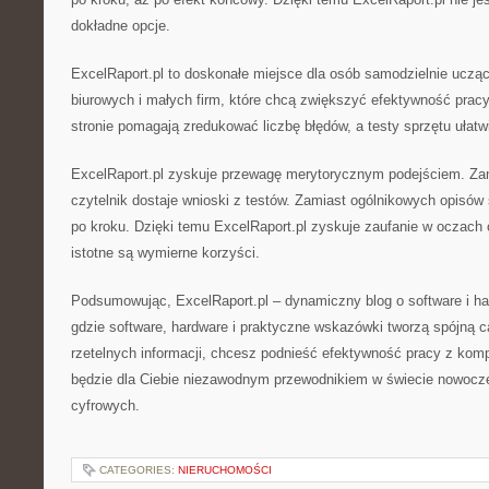
dokładne opcje.
ExcelRaport.pl to doskonałe miejsce dla osób samodzielnie uczą
biurowych i małych firm, które chcą zwiększyć efektywność pracy
stronie pomagają zredukować liczbę błędów, a testy sprzętu ułatw
ExcelRaport.pl zyskuje przewagę merytorycznym podejściem. Za
czytelnik dostaje wnioski z testów. Zamiast ogólnikowych opisów s
po kroku. Dzięki temu ExcelRaport.pl zyskuje zaufanie w oczach c
istotne są wymierne korzyści.
Podsumowując, ExcelRaport.pl – dynamiczny blog o software i har
gdzie software, hardware i praktyczne wskazówki tworzą spójną c
rzetelnych informacji, chcesz podnieść efektywność pracy z kom
będzie dla Ciebie niezawodnym przewodnikiem w świecie nowocz
cyfrowych.
CATEGORIES:
NIERUCHOMOŚCI