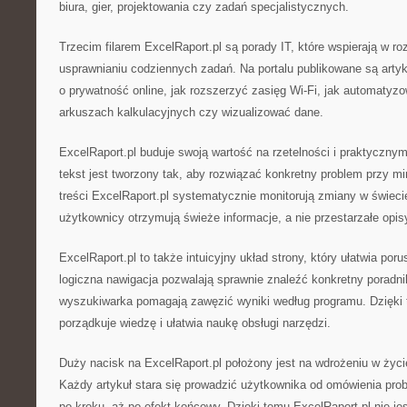
biura, gier, projektowania czy zadań specjalistycznych.
Trzecim filarem ExcelRaport.pl są porady IT, które wspierają w r
usprawnianiu codziennych zadań. Na portalu publikowane są arty
o prywatność online, jak rozszerzyć zasięg Wi-Fi, jak automatyz
arkuszach kalkulacyjnych czy wizualizować dane.
ExcelRaport.pl buduje swoją wartość na rzetelności i praktyczn
tekst jest tworzony tak, aby rozwiązać konkretny problem przy mini
treści ExcelRaport.pl systematycznie monitorują zmiany w świecie
użytkownicy otrzymują świeże informacje, a nie przestarzałe opis
ExcelRaport.pl to także intuicyjny układ strony, który ułatwia poru
logiczna nawigacja pozwalają sprawnie znaleźć konkretny poradni
wyszukiwarka pomagają zawęzić wyniki według programu. Dzięki 
porządkuje wiedzę i ułatwia naukę obsługi narzędzi.
Duży nacisk na ExcelRaport.pl położony jest na wdrożeniu w życ
Każdy artykuł stara się prowadzić użytkownika od omówienia prob
po kroku, aż po efekt końcowy. Dzięki temu ExcelRaport.pl nie jes