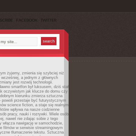
SCRIBE
FACEBOOK
TWITTER
rym żyjemy, zmienia się szybciej niż
 wcześniej, a jednym z głównych
zmiany jest rozwój technologii.
awno smartfon był luksusem, dziś stał
ak oczywistym jak klucze do domu czy
podobnym kierunku zmierza sztuczna
 – powoli przestaje być futurystycznym
mów science fiction, a staje się realnym
 które wpływa na nasze codzienne
sób pracy, nauki i rozrywki. Wiele osób
iej, nawet nie zdając sobie z tego
dy włącza nawigację w samochodzie,
e filmów w serwisie streamingowym
yczne tłumaczenie tekstu. Sztuczna