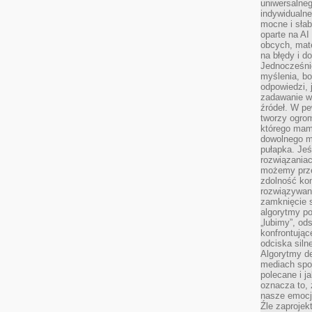
uniwersalneg
indywidualne
mocne i słab
oparte na A
obcych, mat
na błędy i d
Jednocześni
myślenia, bo
odpowiedzi, 
zadawanie wł
źródeł. W pe
tworzy ogro
którego mam
dowolnego mi
pułapka. Je
rozwiązania
możemy prze
zdolność kon
rozwiązywan
zamknięcie s
algorytmy po
„lubimy”, od
konfrontują
odciska siln
Algorytmy de
mediach spo
polecane i j
oznacza to, 
nasze emocje
Źle zaproje