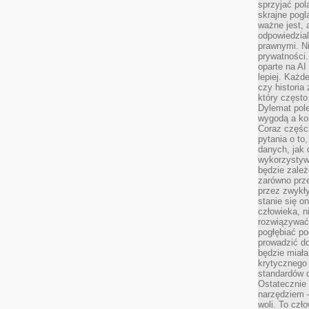
sprzyjać pol
skrajne pogl
ważne jest, 
odpowiedzial
prawnymi. N
prywatności.
oparte na AI
lepiej. Każde
czy historia
który często
Dylemat pol
wygodą a kon
Coraz częśc
pytania o to
danych, jak 
wykorzystywa
będzie zale
zarówno przez
przez zwykł
stanie się o
człowieka, n
rozwiązywać 
pogłębiać p
prowadzić do
będzie miała
krytycznego
standardów d
Ostatecznie 
narzędziem 
woli. To czło