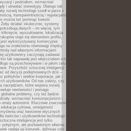
aryzacji i podziałom, wzmacniać
ądy i utrwalać stereotypy. Dlatego tak
aby rozwój technologii szedł w parze z
nością, transparentnością i regulacjami
ie można też pominąć kwestii
 Żeby działać skutecznie, systemy
 potrzebują danych – im więcej, tym
 kliknięcie, wyszukiwanie, lokalizacja
 zakupów staje się elementem profilu,
 jest wykorzystywany komercyjnie.
ega na znalezieniu równowagi między
trolą nad własnymi informacjami.
iej użytkownicy zaczynają zadawać
, kto tak naprawdę jest właścicielem ich
długo są przechowywane i w jakim celu
ne. Przyszłość sztucznej inteligencji
żeć od decyzji podejmowanych dziś –
 polityków i wielkie korporacje, jak i
ych użytkowników. Od nas zależy, czy
na narzędziem, które wspiera rozwój
iweluje nierówności i pomaga
globalne problemy, czy też będzie
odziały, wzmacniać konsumpcjonizm i
 utraty autonomii. Kluczowe znaczenie
 edukacja cyfrowa, umiejętność
 myślenia oraz tworzenie etycznych
la twórców i użytkowników technologii.
sztuczna inteligencja jest tylko
– potężnym, ale pozbawionym własnej
wiek nadaje jej kierunek, definiuje cele