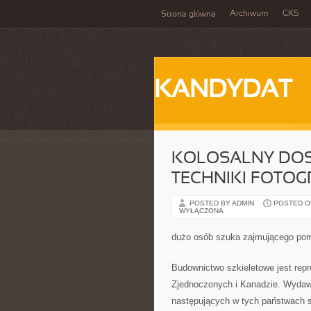
Archiwum
GKS
Strona główna
KANDYDAT
KOLOSALNY DOS
TECHNIKI FOTO
POSTED BY ADMIN
POSTED ON 
WYŁĄCZONA
dużo osób szuka zajmującego po
Budownictwo szkieletowe jest re
Zjednoczonych i Kanadzie. Wydawa
następujących w tych państwach 