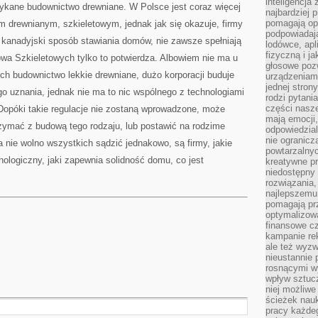
inteligencja
tykane budownictwo drewniane. W Polsce jest coraz więcej
najbardziej
pomagają op
m drewnianym, szkieletowym, jednak jak się okazuje, firmy
podpowiadają
 kanadyjski sposób stawiania domów, nie zawsze spełniają
lodówce, apl
fizyczną i j
owa Szkieletowych tylko to potwierdza. Albowiem nie ma u
głosowe poz
ch budownictwo lekkie drewniane, dużo korporacji buduje
urządzeniam
jednej stron
o uznania, jednak nie ma to nic wspólnego z technologiami
rodzi pytani
części nasze
Dopóki takie regulacje nie zostaną wprowadzone, może
mają emocji,
rzymać z budową tego rodzaju, lub postawić na rodzime
odpowiedzial
nie ogranicz
a nie wolno wszystkich sądzić jednakowo, są firmy, jakie
powtarzalnyc
logiczny, jaki zapewnia solidność domu, co jest
kreatywne pr
niedostępny 
rozwiązania
najlepszemu
pomagają pr
optymalizow
finansowe cz
kampanie re
ale też wyz
nieustannie 
rosnącymi w
wpływ sztucz
niej możliwe
ścieżek nauk
pracy każde