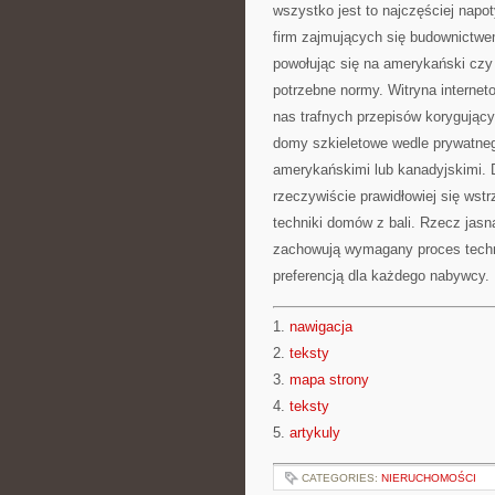
wszystko jest to najczęściej napo
firm zajmujących się budownictwe
powołując się na amerykański czy
potrzebne normy. Witryna internet
nas trafnych przepisów korygujący
domy szkieletowe wedle prywatneg
amerykańskimi lub kanadyjskimi. 
rzeczywiście prawidłowiej się wst
techniki domów z bali. Rzecz jasn
zachowują wymagany proces techno
preferencją dla każdego nabywcy.
1.
nawigacja
2.
teksty
3.
mapa strony
4.
teksty
5.
artykuly
CATEGORIES:
NIERUCHOMOŚCI