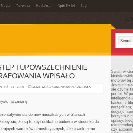
Noga
Pierwsza
Redakcja
Tagi
Spis Treści
SUB
TĘP I UPOWSZECHNIENIE
Świat, w któ
GRAFOWANIA WPISAŁO
kiedykolwiek
motorów tej 
Jeszcze nied
KOLOSALNY
PAŹ - 11 - 2025
MOŻLIWOŚĆ KOMENTOWANIA
ZOSTAŁA
się czymś t
DOSTĘP
I
portfel. W 
UPOWSZECHNIENIE
inteligencja
TECHNIKI
mysłu na zmianę
hasłem z fil
FOTOGRAFOWANIA
WPISAŁO
narzędziem,
decyzje, spo
prezentatywne dla domów mieszkalnych w Stanach
korzysta z n
sprawy, kie
łoby się, że są to zbyt delikatne budowle w stosunku do
rekomendacj
skrajnych warunków atmosferycznych, jakkolwiek mimo
czy automat