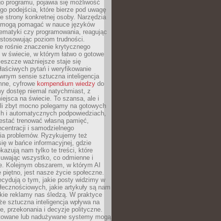
o programu, pojawia się możliwość
go podejścia, które bierze pod uwagę
e strony konkretnej osoby. Narzędzia
I mogą pomagać w nauce języków
ematyki czy programowania, reagując
ostosowując poziom trudności.
e rośnie znaczenie krytycznego
 w świecie, w którym łatwo o gotowe
jeszcze ważniejsze staje się
aściwych pytań i weryfikowanie
wnym sensie sztuczna inteligencja
mne, cyfrowe
kompendium wiedzy
do
y dostęp niemal natychmiast, z
ejsca na świecie. To szansa, ale i
śli zbyt mocno polegamy na gotowych
ch i automatycznych podpowiedziach,
stać trenować własną pamięć,
centracji i samodzielnego
ia problemów. Ryzykujemy też
ię w bańce informacyjnej, gdzie
kazują nam tylko te treści, które
suwając wszystko, co odmienne i
ce. Kolejnym obszarem, w którym AI
e piętno, jest nasze życie społeczne.
cydują o tym, jakie posty widzimy w
łecznościowych, jakie artykuły są nam
akie reklamy nas śledzą. W praktyce
że sztuczna inteligencja wpływa na
, przekonania i decyzje polityczne.
ktowane lub nadużywane systemy mogą