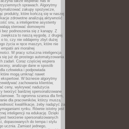
 zaczyna także wspierać nas w
 przyziemnych sprawach. Algorytmy
tymalizować zakupy spożywcze,
c produkty, które kończą się w naszej
ikacje zdrowotne analizują aktywność
akość snu, a inteligentne asystenty
walają sterować domowymi
i bez podnoszenia się z kanapy. Z
y zwiększa to naszą wygodę, z drugiej
a o to, czy nie oddajemy zbyt dużej
go życia w ręce maszyn, które nie
 empatii ani moralnej
ności. W pracy sztuczna inteligencja
a się już do prostego automatyzowania
h zadań. Coraz częściej wspiera
ocesy, analizuje dane w sposób
dla człowieka i podpowiada
, które mogą umknąć nawet
 ekspertowi. W biznesie algorytmy
zewidywać zachowania klientów,
ać ceny, wykrywać nadużycia
y tworzyć bardziej spersonalizowane
klamowe. To ogromna szansa dla firm,
wanie dla pracowników, którzy muszą
podnosić kwalifikacje, żeby nadążyć za
ymaganiami rynku. Równie istotny jest
nej inteligencji na edukację. Dzięki
 jest tworzenie spersonalizowanych
i, dopasowanych do tempa i stylu
go ucznia. Zamiast jednego,