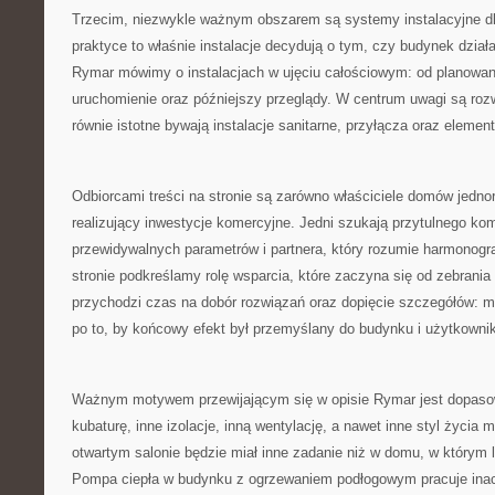
Trzecim, niezwykle ważnym obszarem są systemy instalacyjne d
praktyce to właśnie instalacje decydują o tym, czy budynek dzia
Rymar mówimy o instalacjach w ujęciu całościowym: od planowani
uruchomienie oraz późniejszy przeglądy. W centrum uwagi są roz
równie istotne bywają instalacje sanitarne, przyłącza oraz elemen
Odbiorcami treści na stronie są zarówno właściciele domów jednor
realizujący inwestycje komercyjne. Jedni szukają przytulnego ko
przewidywalnych parametrów i partnera, który rozumie harmonog
stronie podkreślamy rolę wsparcia, które zaczyna się od zebrania
przychodzi czas na dobór rozwiązań oraz dopięcie szczegółów: 
po to, by końcowy efekt był przemyślany do budynku i użytkowni
Ważnym motywem przewijającym się w opisie Rymar jest dopas
kubaturę, inne izolacje, inną wentylację, a nawet inne styl życi
otwartym salonie będzie miał inne zadanie niż w domu, w którym l
Pompa ciepła w budynku z ogrzewaniem podłogowym pracuje inac