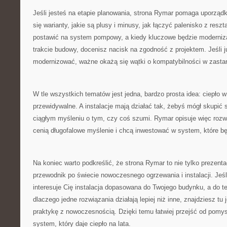
Jeśli jesteś na etapie planowania, strona Rymar pomaga uporząd
się warianty, jakie są plusy i minusy, jak łączyć palenisko z resztą 
postawić na system pompowy, a kiedy kluczowe będzie modernizac
trakcie budowy, docenisz nacisk na zgodność z projektem. Jeśli 
modernizować, ważne okażą się wątki o kompatybilności w zast
W tle wszystkich tematów jest jedna, bardzo prosta idea: ciepło
przewidywalne. A instalacje mają działać tak, żebyś mógł skupić s
ciągłym myśleniu o tym, czy coś szumi. Rymar opisuje więc rozwi
cenią długofalowe myślenie i chcą inwestować w system, które b
Na koniec warto podkreślić, że strona Rymar to nie tylko prezentac
przewodnik po świecie nowoczesnego ogrzewania i instalacji. Jeśli
interesuje Cię instalacja dopasowana do Twojego budynku, a do 
dlaczego jedne rozwiązania działają lepiej niż inne, znajdziesz tu 
praktykę z nowoczesnością. Dzięki temu łatwiej przejść od pomysł
system, który daje ciepło na lata.