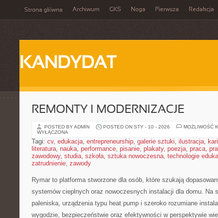
Archiwum
GKS
Noga
Pierwsza
Redakcja
Strona główna
KANDYDAT
REMONTY I MODERNIZACJE
POSTED BY ADMIN
POSTED ON STY - 10 - 2026
MOŻLIWOŚĆ 
WYŁĄCZONA
Tagi:
cv
,
edukacja
,
entrepreneurship
,
galerie sztuki
,
ilustracja
,
kar
literatura
,
nauka
,
performance
,
pisanie
,
plakaty
,
poezja
,
praca
,
pr
zawodowy
,
studia
,
szkoła
,
sztuka nowoczesna
,
technologie eduk
zatrudnienie
,
zawody
Rymar to platforma stworzone dla osób, które szukają dopasowan
systemów cieplnych oraz nowoczesnych instalacji dla domu. Na s
paleniska, urządzenia typu heat pump i szeroko rozumiane instal
wygodzie, bezpieczeństwie oraz efektywności w perspektywie wiel