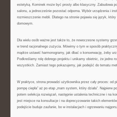
estetyką. Kominek może być prosty albo klasyczny. Zabudowa potr
salonu, a jednocześnie pozostać odporna. Wybór urządzenia i inst
rozmieszczenie mebli. Dlatego na stronie pojawia się język, który
domowym.
Dla wielu osób ważne jest także to, że nowoczesne systemy grzew
w trend racjonalnego zużycia. Mówimy o tym w sposób praktyczny:
mądrze ustawić harmonogramy, jak dbać o konserwację, żeby urz
Podkreślamy rolę dobrego projektu i unikamy obietnic, że jedno ro
wszystkich. Zamiast tego pokazujemy, jak podejść do tematu me
W praktyce, strona prowadzi użytkownika przez cały proces: od p
pompę ciepła” aż po etap „mam system, który działa”. Najpierw po
potem selekcja rozwiązań, następnie ustalenia techniczne i na ko
jest miejsce na konsultacje i na doprecyzowanie takich elementów
podejście buduje zaufanie, bo w instalacjach i ogrzewaniu najgorsz