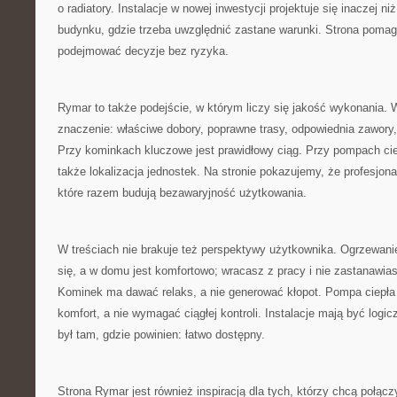
o radiatory. Instalacje w nowej inwestycji projektuje się inaczej n
budynku, gdzie trzeba uwzględnić zastane warunki. Strona pomaga
podejmować decyzje bez ryzyka.
Rymar to także podejście, w którym liczy się jakość wykonania. W
znaczenie: właściwe dobory, poprawne trasy, odpowiednia zawory,
Przy kominkach kluczowe jest prawidłowy ciąg. Przy pompach ci
także lokalizacja jednostek. Na stronie pokazujemy, że profesjonal
które razem budują bezawaryjność użytkowania.
W treściach nie brakuje też perspektywy użytkownika. Ogrzewan
się, a w domu jest komfortowo; wracasz z pracy i nie zastanawiasz
Kominek ma dawać relaks, a nie generować kłopot. Pompa ciepła
komfort, a nie wymagać ciągłej kontroli. Instalacje mają być logi
był tam, gdzie powinien: łatwo dostępny.
Strona Rymar jest również inspiracją dla tych, którzy chcą połąc