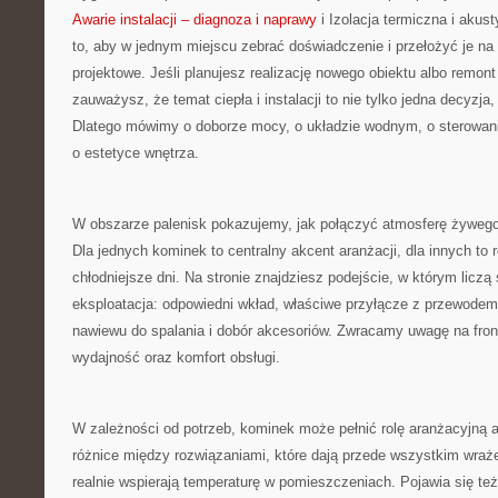
Awarie instalacji – diagnoza i naprawy
i Izolacja termiczna i akus
to, aby w jednym miejscu zebrać doświadczenie i przełożyć je na
projektowe. Jeśli planujesz realizację nowego obiektu albo remont 
zauważysz, że temat ciepła i instalacji to nie tylko jedna decyzja
Dlatego mówimy o doborze mocy, o układzie wodnym, o sterowani
o estetyce wnętrza.
W obszarze palenisk pokazujemy, jak połączyć atmosferę żywego 
Dla jednych kominek to centralny akcent aranżacji, dla innych to
chłodniejsze dni. Na stronie znajdziesz podejście, w którym liczą 
eksploatacja: odpowiedni wkład, właściwe przyłącze z przewode
nawiewu do spalania i dobór akcesoriów. Zwracamy uwagę na fron
wydajność oraz komfort obsługi.
W zależności od potrzeb, kominek może pełnić rolę aranżacyjną
różnice między rozwiązaniami, które dają przede wszystkim wraże
realnie wspierają temperaturę w pomieszczeniach. Pojawia się te