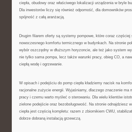
ciepła, obudowy oraz właściwego lokalizacji urządzenia w bryle bu
Dla inwestorów liczy się również odporność, dla domowników prost
spójność z całą aranżacją.
Drugim filarem oferty są systemy pompowe, które coraz częściej 
nowoczesnego komfortu termicznego w budynkach. Na stronie pok
wybór oszczędny w dłuższym horyzoncie, ale też jako system wy
nie tylko sama pompa, lecz także warunki pracy, obieg CO, a n
ciepłą wodę i ogrzewanie.
W opisach i podejściu do pomp ciepła kładziemy nacisk na komfor
racjonalne zużycie energii. Wyjaśniamy, dlaczego znaczenie ma
pracy i czemu warto myśleć o sterowaniu. Dla wielu klientów istot
zielone podejście oraz bezobsługowość. Na stronie odnajdziesz w
ciepła jest częścią kompletu: razem z zbiornikiem CWU, stabiliza
dobrze dobraną instalacją grzewczą.