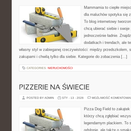
Mammamia to ciepłe miejsc
dla maluchów spotyka się z
To blog internetowy tworzon
chcą ubierać siebie i swoje
jednocześnie ładnie. Znajdz
dodatkach i trendach, ale t
własny styl w zabieganej rzeczywistości: między przedszkolem, 
zakupami i chwilą tylko dla siebie. Kategorie do zobaczenia […]
CATEGORIES:
NIERUCHOMOŚCI
PIZZERIE NA ŚWIECIE
POSTED BY ADMIN
STY - 13 - 2026
MOŻLIWOŚĆ KOMENTOWA
Pizza Dog Field to zakątek
którzy chcą zgłębiać wszys
legendarnym plackiem. To s
odsłonie, ale także o smaka