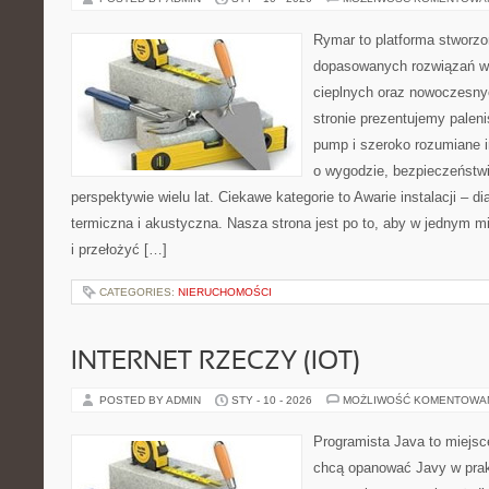
Rymar to platforma stworzo
dopasowanych rozwiązań w
cieplnych oraz nowoczesnyc
stronie prezentujemy paleni
pump i szeroko rozumiane i
o wygodzie, bezpieczeństwi
perspektywie wielu lat. Ciekawe kategorie to Awarie instalacji – di
termiczna i akustyczna. Nasza strona jest po to, aby w jednym m
i przełożyć […]
CATEGORIES:
NIERUCHOMOŚCI
INTERNET RZECZY (IOT)
POSTED BY ADMIN
STY - 10 - 2026
MOŻLIWOŚĆ KOMENTOWA
Programista Java to miejsc
chcą opanować Javy w prakt