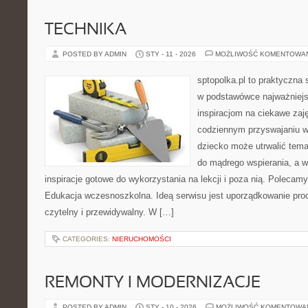
TECHNIKA
POSTED BY ADMIN
STY - 11 - 2026
MOŻLIWOŚĆ KOMENTOWA
sptopolka.pl to praktyczna
w podstawówce najważniejs
inspiracjom na ciekawe zaj
codziennym przyswajaniu w
dziecko może utrwalić temat
do mądrego wspierania, a 
inspiracje gotowe do wykorzystania na lekcji i poza nią. Polecam
Edukacja wczesnoszkolna. Ideą serwisu jest uporządkowanie proc
czytelny i przewidywalny. W […]
CATEGORIES:
NIERUCHOMOŚCI
REMONTY I MODERNIZACJE
POSTED BY ADMIN
STY - 10 - 2026
MOŻLIWOŚĆ KOMENTOWA