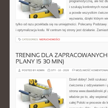
programistyczną, ale też dl
i szukają konkretnych rozwi
a przede wszystkim ćwiczen
wyzwania, dzięki którym wie
tylko od razu przekłada się na umiejętności. Polecamy Podstaw
i optymalizacja kodu. W centrum tej strony jest działanie. Zamias
CATEGORIES:
NIERUCHOMOŚCI
TRENING DLA ZAPRACOWANYCH 
PLANY 15–30 MIN)
POSTED BY ADMIN
STY - 10 - 2026
MOŻLIWOŚĆ KOMENTOWA
Dzień dobry! Jeśli szukasz 
ćwiczenia z odżywianiem i
strona www.dawidulinski.pl
właśnie po to, aby wspierać
całej Polski w procesie do l