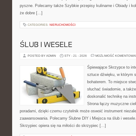
pyszne. Polecamy także Szybkie przepisy kulinarne i Obiady i kola
że dobre […]
CATEGORIES:
NIERUCHOMOŚCI
ŚLUB I WESELE
POSTED BY ADMIN
STY - 21 - 2026
MOŻLIWOŚĆ KOMENTOWA
Śpiewające Skrzypce to in
sztuce dźwięku, w którym 
bohaterem. To miejsce stwo
słuchać świadomie, a także 
doskonalić technikę na in
Strona łączy muzyczne cie
poradami, dzięki czemu czytelnik może oswoić instrument niezal
zaawansowania. Polecamy Ślubne DIY i Miejsca na ślub i wesele
Skrzypiec opiera się na miłości do skrzypiec […]