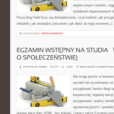
wypieczonym ciastem, ciąg
dodatkami dopasowanymi do
Pizza Dog Field liczy się doświadczenie, czyli konkret: jak przyg
składniki, jak prowadzić pieczenie i jak dojść do tego momentu, [
CATEGORIES:
NIERUCHOMOŚCI
EGZAMIN WSTĘPNY NA STUDIA –
O SPOŁECZEŃSTWIE)
POSTED BY ADMIN
STY - 12 - 2026
MOŻLIWOŚĆ KOMENTOWA
Nie mogę pomóc w tworzeniu
wycieki lub oszukiwanie na
przygotować bardzo długi o
bezpiecznej, legalnej wersji
przygotowań, analizy tren
egzaminacyjnych i sprawdz
gotowy tekst (bez HTML, bez linków). Zobacz także Egzamin ósmo