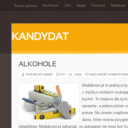
Archiwum
GKS
Noga
Pierwsza
Redakcja
Strona główna
KANDYDAT
ALKOHOLE
POSTED BY ADMIN
STY - 22 - 2026
MOŻLIWOŚĆ KOMENTOWA
Mediaknorr.pl to praktyczny
z myślą o osobach szukają
kuchni. To miejsce dla tyc
sprawnie, a jednocześnie 
potraw. Na stronie znajdzie
dania, które można przygo
składników. Mediaknorr.pl pokazuje, że gotowanie nie musi być tr