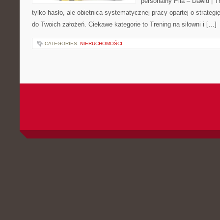
personalny Piła – Dawid | Tre
tylko hasło, ale obietnica systematycznej pracy opartej o strategi
do Twoich założeń. Ciekawe kategorie to Trening na siłowni i […]
CATEGORIES:
NIERUCHOMOŚCI