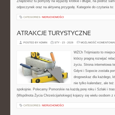
Znajdziesz tu pomysły na wyjazdy krótkie i długie, na podróż sa
odpoczynek oraz na aktywną przygodę. Kategorie do czytania to:
CATEGORIES:
NIERUCHOMOŚCI
ATRAKCJE TURYSTYCZNE
POSTED BY ADMIN
STY - 15 - 2026
MOŻLIWOŚĆ KOMENTOWA
WŻCh Trójmiasto to miejsce
którzy pragną rozwijać rel
życiu. Strona internetowa 
Gdyni i Sopocie została po
drogowskaz dla każdego, k
nie tylko kalendarz, ale te
spokojnie. Polecamy Pomorskie na każdą porę roku i Szlaki i tr
(Wspólnota Życia Chrześcijańskiego) kojarzy się wielu osobom z
CATEGORIES:
NIERUCHOMOŚCI