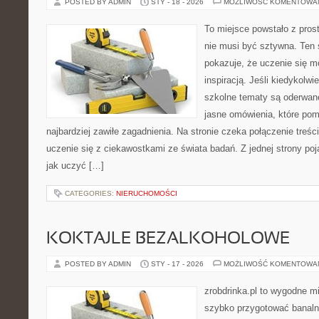
POSTED BY ADMIN
STY - 18 - 2026
MOŻLIWOŚĆ KOMENTOWA
To miejsce powstało z pros
nie musi być sztywna. Ten
pokazuje, że uczenie się 
inspiracją. Jeśli kiedykolwi
szkolne tematy są oderwane
jasne omówienia, które po
najbardziej zawiłe zagadnienia. Na stronie czeka połączenie treśc
uczenie się z ciekawostkami ze świata badań. Z jednej strony poja
jak uczyć […]
CATEGORIES:
NIERUCHOMOŚCI
KOKTAJLE BEZALKOHOLOWE
POSTED BY ADMIN
STY - 17 - 2026
MOŻLIWOŚĆ KOMENTOWA
zrobdrinka.pl to wygodne mi
szybko przygotować banalni