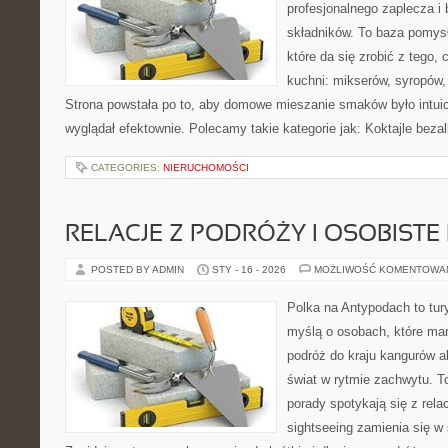
profesjonalnego zaplecza i
składników. To baza pomys
które da się zrobić z tego,
kuchni: mikserów, syropów,
Strona powstała po to, aby domowe mieszanie smaków było intuic
wyglądał efektownie. Polecamy takie kategorie jak: Koktajle beza
CATEGORIES:
NIERUCHOMOŚCI
RELACJE Z PODRÓŻY I OSOBISTE 
POSTED BY ADMIN
STY - 16 - 2026
MOŻLIWOŚĆ KOMENTOWA
Polka na Antypodach to tur
myślą o osobach, które mar
podróż do kraju kangurów a
świat w rytmie zachwytu. T
porady spotykają się z rela
sightseeing zamienia się 