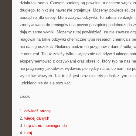
działa tak samo. Czasami zmiany są powolne, a czasem wręcz za
drugiego, to nikt się nawet nie przejmuje. Możemy powiedzieć, ż
porządniej dla osoby, która zażywa odżywki. To naturalnie dzięki t
zmotywowana do treningów i na pewno porządniej podchodzi do ży
dają mizerne wyniki. Możemy tutaj powiedzieć, że nie zawsze or
reagował na takie odżywki chemiczne typu research chemicals bes
nie da się oszukać. Niekiedy będzie on przyjmował dane środki,
je odrzucał. To już zależy tylko i wyłącznie od indywidualnego pat
eksperymentować z odzywkami oraz określić, który typ na nas naj
nie pragniemy jakkolwiek wydawać pieniędzy na to, co nam nie po
wysiłków siłowych. Tak to już jest oraz niestety jednak z tym nie 
ludzkiego nie da się oszukać.
źródło:
———————————
1.
odwiedź stronę
2.
więcej danych
3.
http://smc-meiningen.de
4.
tutaj