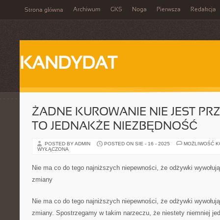
Archiwum
GKS
Noga
Pierwsza
Redakcja
Strona główna
KANDYDAT
ŻADNE KUROWANIE NIE JEST PRZ
TO JEDNAKŻE NIEZBĘDNOŚĆ
POSTED BY ADMIN
POSTED ON SIE - 16 - 2025
MOŻLIWOŚĆ 
WYŁĄCZONA
Nie ma co do tego najniższych niepewności, że odżywki wywołują
zmiany
Nie ma co do tego najniższych niepewności, że odżywki wywołuj
zmiany. Spostrzegamy w takim narzeczu, że niestety niemniej j