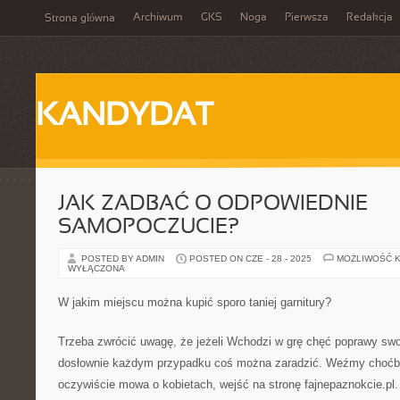
Archiwum
GKS
Noga
Pierwsza
Redakcja
Strona główna
KANDYDAT
JAK ZADBAĆ O ODPOWIEDNIE
SAMOPOCZUCIE?
POSTED BY ADMIN
POSTED ON CZE - 28 - 2025
MOŻLIWOŚĆ 
WYŁĄCZONA
W jakim miejscu można kupić sporo taniej garnitury?
Trzeba zwrócić uwagę, że jeżeli Wchodzi w grę chęć poprawy sw
dosłownie każdym przypadku coś można zaradzić. Weźmy choćby
oczywiście mowa o kobietach, wejść na stronę fajnepaznokcie.pl.