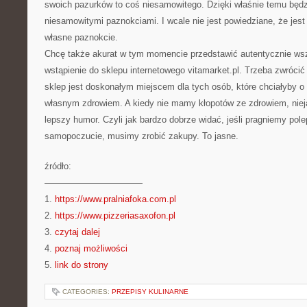
swoich pazurków to coś niesamowitego. Dzięki właśnie temu będz
niesamowitymi paznokciami. I wcale nie jest powiedziane, że jest
własne paznokcie.
Chcę także akurat w tym momencie przedstawić autentycznie w
wstąpienie do sklepu internetowego vitamarket.pl. Trzeba zwrócić
sklep jest doskonałym miejscem dla tych osób, które chciałyby o w
własnym zdrowiem. A kiedy nie mamy kłopotów ze zdrowiem, ni
lepszy humor. Czyli jak bardzo dobrze widać, jeśli pragniemy pol
samopoczucie, musimy zrobić zakupy. To jasne.
źródło:
———————————
1.
https://www.pralniafoka.com.pl
2.
https://www.pizzeriasaxofon.pl
3.
czytaj dalej
4.
poznaj możliwości
5.
link do strony
CATEGORIES:
PRZEPISY KULINARNE