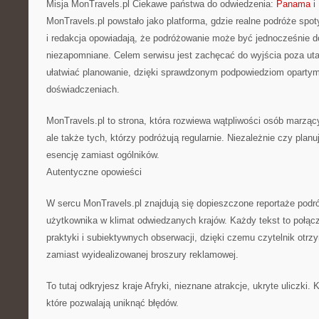
Misja MonTravels.pl Ciekawe państwa do odwiedzenia:
Panama
i 
MonTravels.pl powstało jako platforma, gdzie realne podróże spot
i redakcja opowiadają, że podróżowanie może być jednocześnie d
niezapomniane. Celem serwisu jest zachęcać do wyjścia poza uta
ułatwiać planowanie, dzięki sprawdzonym podpowiedziom oparty
doświadczeniach.
MonTravels.pl to strona, która rozwiewa wątpliwości osób marząc
ale także tych, którzy podróżują regularnie. Niezależnie czy planuj
esencję zamiast ogólników.
Autentyczne opowieści
W sercu MonTravels.pl znajdują się dopieszczone reportaże podr
użytkownika w klimat odwiedzanych krajów. Każdy tekst to połącze
praktyki i subiektywnych obserwacji, dzięki czemu czytelnik otrz
zamiast wyidealizowanej broszury reklamowej.
To tutaj odkryjesz kraje Afryki, nieznane atrakcje, ukryte uliczki.
które pozwalają uniknąć błędów.