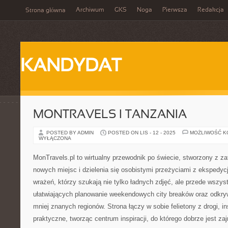
Archiwum
GKS
Noga
Pierwsza
Redakcja
Strona główna
KANDYDAT
MONTRAVELS I TANZANIA
POSTED BY ADMIN
POSTED ON LIS - 12 - 2025
MOŻLIWOŚĆ 
WYŁĄCZONA
MonTravels.pl to wirtualny przewodnik po świecie, stworzony z 
nowych miejsc i dzielenia się osobistymi przeżyciami z ekspedycj
wrażeń, którzy szukają nie tylko ładnych zdjęć, ale przede wszy
ułatwiających planowanie weekendowych city breaków oraz odkryw
mniej znanych regionów. Strona łączy w sobie felietony z drogi, in
praktyczne, tworząc centrum inspiracji, do którego dobrze jest za