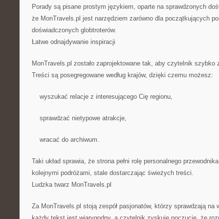
Porady są pisane prostym językiem, oparte na sprawdzonych doś
że MonTravels.pl jest narzędziem zarówno dla początkujących pod
doświadczonych globtroterów.
Łatwe odnajdywanie inspiracji
MonTravels.pl zostało zaprojektowane tak, aby czytelnik szybko 
Treści są posegregowane według krajów, dzięki czemu możesz:
wyszukać relacje z interesującego Cię regionu,
sprawdzać nietypowe atrakcje,
wracać do archiwum.
Taki układ sprawia, że strona pełni rolę personalnego przewodnika
kolejnymi podróżami, stale dostarczając świeżych treści.
Ludzka twarz MonTravels.pl
Za MonTravels.pl stoją zespół pasjonatów, którzy sprawdzają na 
każdy tekst jest wiarygodny, a czytelnik zyskuje poczucie, że 