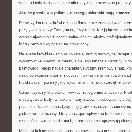
sens, a kiedy lepiej poszukać alternatywnych rozwiązań promocy
Jakość przede wszystkim – dlaczego składniki mają znaczeni
Pierwszy kontakt z krówką z logo firmy może zadecydować o tym,
pozytywnie kojarzył Twoją markę, czy też będzie ją łączył z produ
właśnie ujawnia się fundamentalna różnica między profesjonalnym
którzy stawiają wyłącznie na niskie ceny.
Najlepsze krówki reklamowe powstają według tradycyjnej receptur
wykorzystuje prawdziwe masło, a nie jego tańsze substytuty w po
palmowego. Masło nadaje charakterystyczny, kremowy smak, któr
długo po skonsumowaniu słodyczy. To właśnie ta różnica w składn
krówki zapamiętujemy jako wyborne, a inne jako przeciętne lub 
Cukier używany w produkcji również ma ogromne znaczenie. Prod
stosują cukier biały rafinowany, który zapewnia odpowiednią sło
posmaku. Tańsze alternatywy mogą zawierać cukier trzcinowy niżs
glukozowo-fruktozowy, który znacząco wpływa na końcowy smak p
szczególnie widoczna dla osób, które regularnie spożywają słodyc
Mleko to kolejny składnik, który nie powinien być przedmiotem os