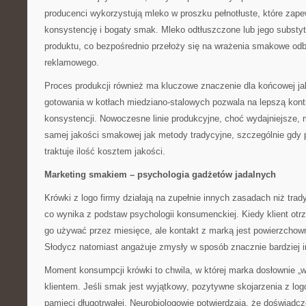
producenci wykorzystują mleko w proszku pełnotłuste, które zap
konsystencję i bogaty smak. Mleko odtłuszczone lub jego substy
produktu, co bezpośrednio przełoży się na wrażenia smakowe od
reklamowego.
Proces produkcji również ma kluczowe znaczenie dla końcowej ja
gotowania w kotłach miedziano-stalowych pozwala na lepszą kontr
konsystencji. Nowoczesne linie produkcyjne, choć wydajniejsze, 
samej jakości smakowej jak metody tradycyjne, szczególnie gdy 
traktuje ilość kosztem jakości.
Marketing smakiem – psychologia gadżetów jadalnych
Krówki z logo firmy działają na zupełnie innych zasadach niż tra
co wynika z podstaw psychologii konsumenckiej. Kiedy klient otr
go używać przez miesięce, ale kontakt z marką jest powierzchow
Słodycz natomiast angażuje zmysły w sposób znacznie bardziej 
Moment konsumpcji krówki to chwila, w której marka dosłownie „w
klientem. Jeśli smak jest wyjątkowy, pozytywne skojarzenia z log
pamięci długotrwałej. Neurobiologowie potwierdzają, że doświadc