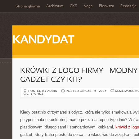
Archiwum
GKS
Noga
Pierwsza
Redakcja
Strona główna
KANDYDAT
KRÓWKI Z LOGO FIRMY – MODNY 
GADŻET CZY KIT?
POSTED BY ADMIN
POSTED ON CZE - 5 - 2025
MOŻLIWOŚĆ K
WYŁĄCZONA
Kiedy ostatnio otrzymałeś słodycz, która nie tylko smakowała wyb
przypominała o konkretnej marce przez następne tygodnie? W św
plastikowymi długopisami i standardowymi kubkami,
krówki z logo
gadżet, który trafia prosto do serca – a właściwie do żołądka – po