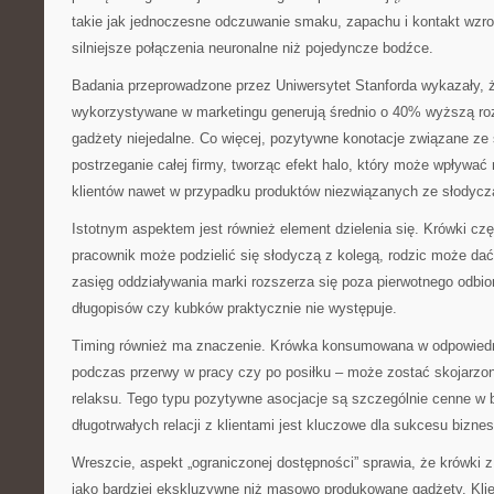
takie jak jednoczesne odczuwanie smaku, zapachu i kontakt wzr
silniejsze połączenia neuronalne niż pojedyncze bodźce.
Badania przeprowadzone przez Uniwersytet Stanforda wykazały, ż
wykorzystywane w marketingu generują średnio o 40% wyższą ro
gadżety niejedalne. Co więcej, pozytywne konotacje związane z
postrzeganie całej firmy, tworząc efekt halo, który może wpływa
klientów nawet w przypadku produktów niezwiązanych ze słodycz
Istotnym aspektem jest również element dzielenia się. Krówki cz
pracownik może podzielić się słodyczą z kolegą, rodzic może dać
zasięg oddziaływania marki rozszerza się poza pierwotnego odbi
długopisów czy kubków praktycznie nie występuje.
Timing również ma znaczenie. Krówka konsumowana w odpowied
podczas przerwy w pracy czy po posiłku – może zostać skojarzon
relaksu. Tego typu pozytywne asocjacje są szczególnie cenne w 
długotrwałych relacji z klientami jest kluczowe dla sukcesu bizne
Wreszcie, aspekt „ograniczonej dostępności” sprawia, że krówki z
jako bardziej ekskluzywne niż masowo produkowane gadżety. Klie