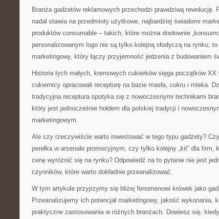
Branża gadżetów reklamowych przechodzi prawdziwą rewolucję. 
nadal stawia na przedmioty użytkowe, najbardziej świadomi mark
produktów consumable – takich, które można dosłownie „konsumo
personalizowanym logo nie są tylko kolejną słodyczą na rynku; to
marketingowy, który łączy przyjemność jedzenia z budowaniem ś
Historia tych małych, kremowych cukierków sięga początków XX w
cukiernicy opracowali recepturę na bazie masła, cukru i mleka. Dzis
tradycyjna receptura spotyka się z nowoczesnymi technikami bran
który jest jednocześnie hołdem dla polskiej tradycji i nowoczesn
marketingowym.
Ale czy rzeczywiście warto inwestować w tego typu gadżety? Czy
perełka w arsenale promocyjnym, czy tylko kolejny „kit” dla firm, 
cenę wyróżnić się na rynku? Odpowiedź na to pytanie nie jest jed
czynników, które warto dokładnie przeanalizować.
W tym artykule przyjrzymy się bliżej fenomenowi krówek jako ga
Przeanalizujemy ich potencjał marketingowy, jakość wykonania, k
praktyczne zastosowania w różnych branżach. Dowiesz się, kiedy