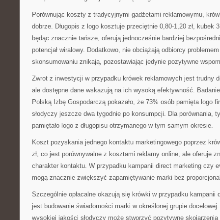
Porównując koszty z tradycyjnymi gadżetami reklamowymu, krów
dobrze. Długopis z logo kosztuje przeciętnie 0,80-1,20 zł, kubek 3-
będąc znacznie tańsze, oferują jednocześnie bardziej bezpośredn
potencjał wiralowy. Dodatkowo, nie obciążają odbiorcy probleme
skonsumowaniu znikają, pozostawiając jedynie pozytywne wspom
Zwrot z inwestycji w przypadku krówek reklamowych jest trudny d
ale dostępne dane wskazują na ich wysoką efektywność. Badani
Polską Izbę Gospodarczą pokazało, że 73% osób pamięta logo f
słodyczy jeszcze dwa tygodnie po konsumpcji. Dla porównania, 
pamiętało logo z długopisu otrzymanego w tym samym okresie.
Koszt pozyskania jednego kontaktu marketingowego poprzez krów
zł, co jest porównywalne z kosztami reklamy online, ale oferuje z
charakter kontaktu. W przypadku kampanii direct marketing czy 
mogą znacznie zwiększyć zapamiętywanie marki bez proporcjona
Szczególnie opłacalne okazują się krówki w przypadku kampanii 
jest budowanie świadomości marki w określonej grupie docelowej
wysokiej jakości słodyczy może stworzyć pozytywne skojarzenia z