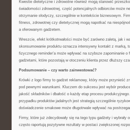
Kwestie dietetyczne i zdrowotne również mogą stanowić przeszk
świadomości zdrowotnej, część potencjalnych odbiorców może n
otrzymanie słodyczy, szczególnie w kontekście biznesowym. Firm
fitness, zdrowotnej czy dietetycznej mogą napotkać na niespójn
a oferowanym gadżetem.
Wreszcie, efekt krótkotrwałości może być zarówno zaletą, jak i w
skonsumowanie produktu oznacza intensywny kontakt z marką, to
fizycznego reminder’a może wpływać na szybsze zapominanie o f
gadżetami, które pozostają w otoczeniu klienta przez dłuższy cza
Podsumowanie – czy warto zainwestować?
Krówki z logo firmy to gadżet reklamowy, który może przynieść zna
pod pewnymi warunkami. Kluczem do sukcesu jest wybór produce
jakość składników i dbałość o każdy etap procesu produkcyjnego
przypadku produktów jadalnych jest strategią szczególnie ryzyk
doświadczenie smakowe może długotrwale wpływać na postrzegan
Firmy, które już zdecydowały się na tego typu gadżety i wybrały
często raportują pozytywne rezultaty w postaci zwiększonej rozp