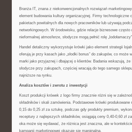
Branża IT, znana z niekonwencjonalnych rozwiązań marketingowyc
element budowania kultury organizacyjnej. Firmy technologiczne 
pakietach powitalnych dla nowych pracowników lub używają pod
networkingowych. W środowisku, gdzie relacje biznesowe często
nieformalnej atmosferze, słodycze mogą pełnić rolę „lodołamaczy”
Handel detaliczny wykorzystuje krówki jako element strategii lojal
oferują je przy kasach jako „słodki bonus” do zakupów, co może 
marki jako przyjaznej i dbającej o klientów. Badania wskazują, że 
słodycze przy zakupach, częściej wracają do tego samego sklepu,
najniższe na rynku.
Analiza kosztów i zwrotu z inwestycji
Koszt produkcji krówek z logo firmy znacznie różni się w zależno
składników i skali zamówienia. Podstawowe krówki produkowan
0,15 do 0,25 zł za sztukę, podczas gdy produkty premium, wykon
receptury z najlepszych składników, osiągają ceny 0,40-0,60 zł z
oka może się wydawać, że różnica jest znaczna, ale w kontekści
kampanii marketingowej okazuje się marginalna.