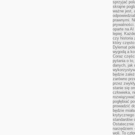
sprzyjać pol
skrajne pogl
ważne jest, 
odpowiedzial
prawnymi. N
prywatności.
oparte na AI
lepiej. Każde
czy historia
który często
Dylemat pol
wygodą a kon
Coraz częśc
pytania o to
danych, jak 
wykorzystywa
będzie zale
zarówno przez
przez zwykł
stanie się o
człowieka, n
rozwiązywać 
pogłębiać p
prowadzić do
będzie miała
krytycznego
standardów d
Ostatecznie 
narzędziem 
woli. To czło