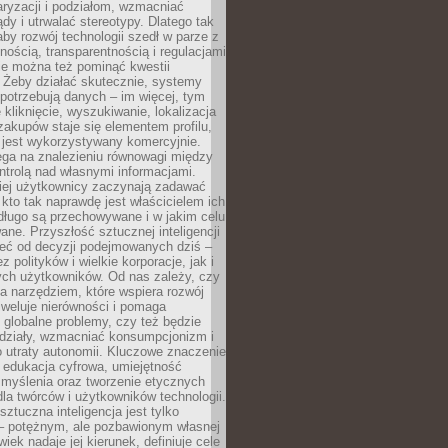
aryzacji i podziałom, wzmacniać
ądy i utrwalać stereotypy. Dlatego tak
aby rozwój technologii szedł w parze z
nością, transparentnością i regulacjami
ie można też pominąć kwestii
 Żeby działać skutecznie, systemy
 potrzebują danych – im więcej, tym
 kliknięcie, wyszukiwanie, lokalizacja
 zakupów staje się elementem profilu,
 jest wykorzystywany komercyjnie.
ega na znalezieniu równowagi między
trolą nad własnymi informacjami.
iej użytkownicy zaczynają zadawać
, kto tak naprawdę jest właścicielem ich
długo są przechowywane i w jakim celu
ne. Przyszłość sztucznej inteligencji
żeć od decyzji podejmowanych dziś –
 polityków i wielkie korporacje, jak i
ych użytkowników. Od nas zależy, czy
na narzędziem, które wspiera rozwój
iweluje nierówności i pomaga
globalne problemy, czy też będzie
odziały, wzmacniać konsumpcjonizm i
 utraty autonomii. Kluczowe znaczenie
 edukacja cyfrowa, umiejętność
 myślenia oraz tworzenie etycznych
la twórców i użytkowników technologii.
sztuczna inteligencja jest tylko
– potężnym, ale pozbawionym własnej
wiek nadaje jej kierunek, definiuje cele