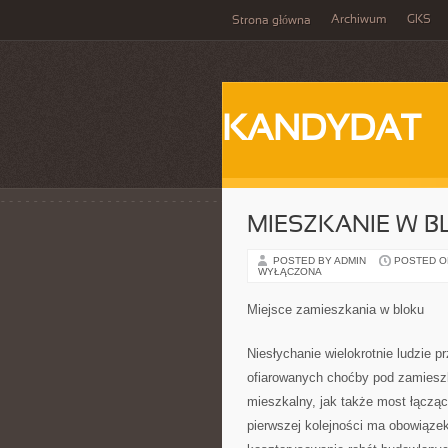
Archiwum
GKS
Strona główna
KANDYDAT
MIESZKANIE W 
POSTED BY ADMIN
POSTED ON 
WYŁĄCZONA
Miejsce zamieszkania w bloku
Niesłychanie wielokrotnie ludzie 
ofiarowanych choćby pod zamiesz
mieszkalny, jak także most łączą
pierwszej kolejności ma obowiąze