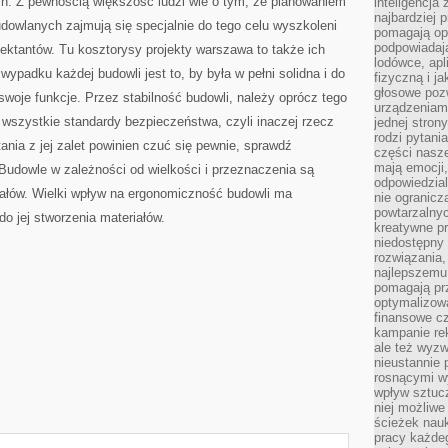
h. Z pewnością większość ludzi wie o tym, że planowaniem
inteligencja
najbardziej
udowlanych zajmują się specjalnie do tego celu wyszkoleni
pomagają op
podpowiadają
ektantów. Tu kosztorysy projekty warszawa to także ich
lodówce, apl
wypadku każdej budowli jest to, by była w pełni solidna i do
fizyczną i j
głosowe poz
swoje funkcje. Przez stabilność budowli, należy oprócz tego
urządzeniam
 wszystkie standardy bezpieczeństwa, czyli inaczej rzecz
jednej stron
rodzi pytani
ania z jej zalet powinien czuć się pewnie, sprawdź
części nasze
mają emocji,
Budowle w zależności od wielkości i przeznaczenia są
odpowiedzial
ałów. Wielki wpływ na ergonomiczność budowli ma
nie ogranicz
powtarzalnyc
o jej stworzenia materiałów.
kreatywne pr
niedostępny 
rozwiązania
najlepszemu
pomagają pr
optymalizow
finansowe cz
kampanie re
ale też wyz
nieustannie 
rosnącymi w
wpływ sztucz
niej możliwe
ścieżek nauk
pracy każde