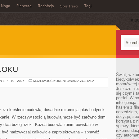
Noga
Pierwsza
Redakcja
Tagi
Spis Treści
SUB
BLOKU
Świat, w któ
kiedykolwiek
MIESZKANIE
LIP - 19 - 2025
MOŻLIWOŚĆ KOMENTOWANIA
ZOSTAŁA
motorów tej 
W
BLOKU
Jeszcze nied
się czymś t
portfel. W 
inteligencja
hasłem z fil
przez określenie budowla, dosadnie rozumieją jakiś budynek
narzędziem,
decyzje, spo
kanie. W rzeczywistością budowlą może być zarówno dom
korzysta z n
cy dwa brzegi rzeki. Każda budowla zanim powstanie w
sprawy, kie
rekomendacj
k być nadzwyczaj całkowicie zaprojektowana – sprawdź
czy automat