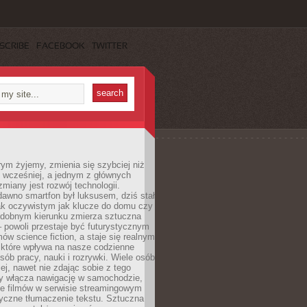
SCRIBE
FACEBOOK
TWITTER
rym żyjemy, zmienia się szybciej niż
 wcześniej, a jednym z głównych
zmiany jest rozwój technologii.
awno smartfon był luksusem, dziś stał
ak oczywistym jak klucze do domu czy
podobnym kierunku zmierza sztuczna
 – powoli przestaje być futurystycznym
mów science fiction, a staje się realnym
 które wpływa na nasze codzienne
sób pracy, nauki i rozrywki. Wiele osób
iej, nawet nie zdając sobie z tego
dy włącza nawigację w samochodzie,
e filmów w serwisie streamingowym
yczne tłumaczenie tekstu. Sztuczna