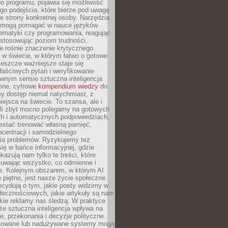
o programu, pojawia się możliwość
go podejścia, które bierze pod uwagę
e strony konkretnej osoby. Narzędzia
I mogą pomagać w nauce języków
ematyki czy programowania, reagując
ostosowując poziom trudności.
e rośnie znaczenie krytycznego
 w świecie, w którym łatwo o gotowe
jeszcze ważniejsze staje się
aściwych pytań i weryfikowanie
wnym sensie sztuczna inteligencja
mne, cyfrowe
kompendium wiedzy
do
y dostęp niemal natychmiast, z
ejsca na świecie. To szansa, ale i
śli zbyt mocno polegamy na gotowych
ch i automatycznych podpowiedziach,
stać trenować własną pamięć,
centracji i samodzielnego
ia problemów. Ryzykujemy też
ię w bańce informacyjnej, gdzie
kazują nam tylko te treści, które
suwając wszystko, co odmienne i
ce. Kolejnym obszarem, w którym AI
e piętno, jest nasze życie społeczne.
cydują o tym, jakie posty widzimy w
łecznościowych, jakie artykuły są nam
akie reklamy nas śledzą. W praktyce
że sztuczna inteligencja wpływa na
, przekonania i decyzje polityczne.
ktowane lub nadużywane systemy mogą