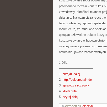
kosztorysowanie robót budowlanyc
przeróżnego rodzaju konstrukcji b
zawodowcy, określani mianem proj
działanie. Najważniejszą rzeczą w 
tego w właściwy sposób spełniała 
rozumieć to, że musi ona spełniać
ujmując człowiek w trakcie korzyst
kosztorysowanie w budownictwie. 
wykonywane z przeróżnych materi
naturalnie, jakość zastosowanych d
źródło:
———————————
1.
przejdź dalej
2.
http://colouredrain.de
3.
sprawdź szczegóły
4.
kliknij tutaj
5.
czytaj dalej
CATEGORIES:
CIESZYN