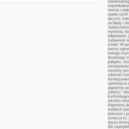
uniwersalneg
indywidualne
mocne i słab
oparte na A
obcych, mat
na błędy i d
Jednocześni
myślenia, bo
odpowiedzi, 
zadawanie wł
źródeł. W pe
tworzy ogro
którego mam
dowolnego mi
pułapka. Je
rozwiązania
możemy prze
zdolność kon
rozwiązywan
zamknięcie s
algorytmy po
„lubimy”, od
konfrontują
odciska siln
Algorytmy de
mediach spo
polecane i j
oznacza to, 
nasze emocje
Źle zaproje