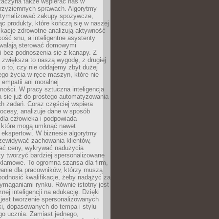
 zaczyna także wspierać nas w
 przyziemnych sprawach. Algorytmy
tymalizować zakupy spożywcze,
c produkty, które kończą się w naszej
ikacje zdrowotne analizują aktywność
akość snu, a inteligentne asystenty
walają sterować domowymi
i bez podnoszenia się z kanapy. Z
y zwiększa to naszą wygodę, z drugiej
a o to, czy nie oddajemy zbyt dużej
go życia w ręce maszyn, które nie
 empatii ani moralnej
ności. W pracy sztuczna inteligencja
a się już do prostego automatyzowania
h zadań. Coraz częściej wspiera
ocesy, analizuje dane w sposób
dla człowieka i podpowiada
, które mogą umknąć nawet
 ekspertowi. W biznesie algorytmy
zewidywać zachowania klientów,
ać ceny, wykrywać nadużycia
y tworzyć bardziej spersonalizowane
klamowe. To ogromna szansa dla firm,
wanie dla pracowników, którzy muszą
podnosić kwalifikacje, żeby nadążyć za
ymaganiami rynku. Równie istotny jest
nej inteligencji na edukację. Dzięki
 jest tworzenie spersonalizowanych
i, dopasowanych do tempa i stylu
go ucznia. Zamiast jednego,