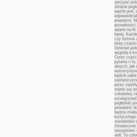
sprzyjać pol
skrajne pogl
ważne jest, 
odpowiedzial
prawnymi. N
prywatności.
oparte na AI
lepiej. Każde
czy historia
który często
Dylemat pol
wygodą a kon
Coraz częśc
pytania o to
danych, jak 
wykorzystywa
będzie zale
zarówno przez
przez zwykł
stanie się o
człowieka, n
rozwiązywać 
pogłębiać p
prowadzić do
będzie miała
krytycznego
standardów d
Ostatecznie 
narzędziem 
woli. To czło