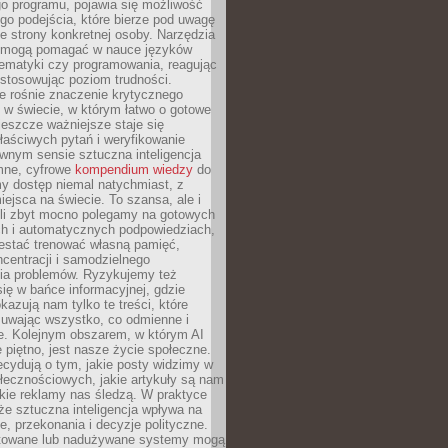
o programu, pojawia się możliwość
go podejścia, które bierze pod uwagę
e strony konkretnej osoby. Narzędzia
I mogą pomagać w nauce języków
ematyki czy programowania, reagując
ostosowując poziom trudności.
e rośnie znaczenie krytycznego
 w świecie, w którym łatwo o gotowe
jeszcze ważniejsze staje się
aściwych pytań i weryfikowanie
wnym sensie sztuczna inteligencja
mne, cyfrowe
kompendium wiedzy
do
y dostęp niemal natychmiast, z
ejsca na świecie. To szansa, ale i
śli zbyt mocno polegamy na gotowych
ch i automatycznych podpowiedziach,
stać trenować własną pamięć,
centracji i samodzielnego
ia problemów. Ryzykujemy też
ię w bańce informacyjnej, gdzie
kazują nam tylko te treści, które
suwając wszystko, co odmienne i
ce. Kolejnym obszarem, w którym AI
e piętno, jest nasze życie społeczne.
cydują o tym, jakie posty widzimy w
łecznościowych, jakie artykuły są nam
akie reklamy nas śledzą. W praktyce
że sztuczna inteligencja wpływa na
, przekonania i decyzje polityczne.
ktowane lub nadużywane systemy mogą