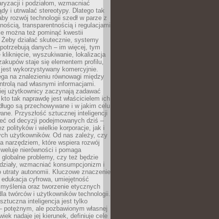
aryzacji i podziałom, wzmacniać
ądy i utrwalać stereotypy. Dlatego tak
aby rozwój technologii szedł w parze z
nością, transparentnością i regulacjami
ie można też pominąć kwestii
 Żeby działać skutecznie, systemy
 potrzebują danych – im więcej, tym
 kliknięcie, wyszukiwanie, lokalizacja
 zakupów staje się elementem profilu,
 jest wykorzystywany komercyjnie.
ega na znalezieniu równowagi między
trolą nad własnymi informacjami.
iej użytkownicy zaczynają zadawać
, kto tak naprawdę jest właścicielem ich
długo są przechowywane i w jakim celu
ne. Przyszłość sztucznej inteligencji
żeć od decyzji podejmowanych dziś –
 polityków i wielkie korporacje, jak i
ych użytkowników. Od nas zależy, czy
na narzędziem, które wspiera rozwój
iweluje nierówności i pomaga
globalne problemy, czy też będzie
odziały, wzmacniać konsumpcjonizm i
 utraty autonomii. Kluczowe znaczenie
 edukacja cyfrowa, umiejętność
 myślenia oraz tworzenie etycznych
la twórców i użytkowników technologii.
sztuczna inteligencja jest tylko
– potężnym, ale pozbawionym własnej
wiek nadaje jej kierunek, definiuje cele