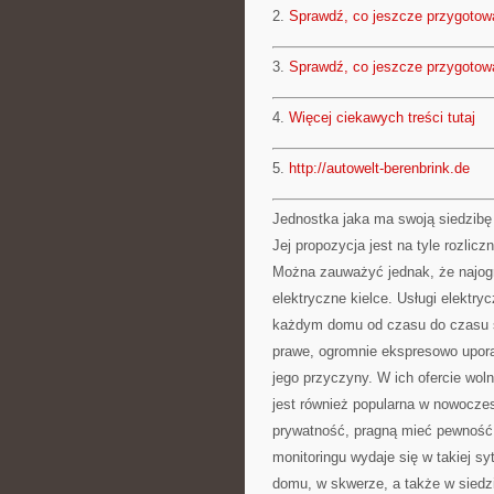
2.
Sprawdź, co jeszcze przygotow
3.
Sprawdź, co jeszcze przygotow
4.
Więcej ciekawych treści tutaj
5.
http://autowelt-berenbrink.de
Jednostka jaka ma swoją siedzibę
Jej propozycja jest na tyle rozlicz
Można zauważyć jednak, że najogro
elektryczne kielce. Usługi elektr
każdym domu od czasu do czasu się
prawe, ogromnie ekspresowo upora
jego przyczyny. W ich ofercie woln
jest również popularna w nowocz
prywatność, pragną mieć pewność
monitoringu wydaje się w takiej 
domu, w skwerze, a także w siedz