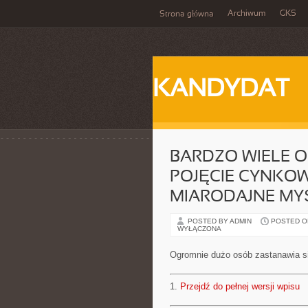
Archiwum
GKS
Strona główna
KANDYDAT
BARDZO WIELE 
POJĘCIE CYNKO
MIARODAJNE MY
POSTED BY ADMIN
POSTED ON 
WYŁĄCZONA
Ogromnie dużo osób zastanawia si
1.
Przejdź do pełnej wersji wpisu