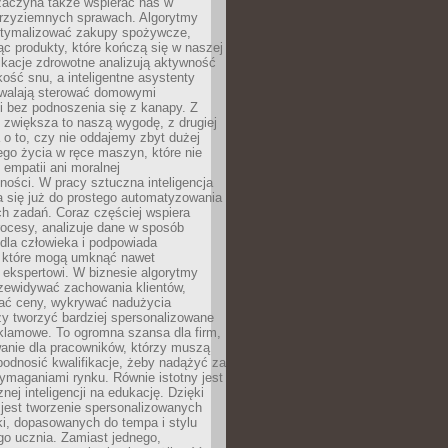
 zaczyna także wspierać nas w
 przyziemnych sprawach. Algorytmy
tymalizować zakupy spożywcze,
c produkty, które kończą się w naszej
ikacje zdrowotne analizują aktywność
akość snu, a inteligentne asystenty
walają sterować domowymi
i bez podnoszenia się z kanapy. Z
y zwiększa to naszą wygodę, z drugiej
a o to, czy nie oddajemy zbyt dużej
go życia w ręce maszyn, które nie
 empatii ani moralnej
ności. W pracy sztuczna inteligencja
a się już do prostego automatyzowania
h zadań. Coraz częściej wspiera
ocesy, analizuje dane w sposób
dla człowieka i podpowiada
, które mogą umknąć nawet
 ekspertowi. W biznesie algorytmy
zewidywać zachowania klientów,
ać ceny, wykrywać nadużycia
y tworzyć bardziej spersonalizowane
klamowe. To ogromna szansa dla firm,
wanie dla pracowników, którzy muszą
podnosić kwalifikacje, żeby nadążyć za
ymaganiami rynku. Równie istotny jest
nej inteligencji na edukację. Dzięki
 jest tworzenie spersonalizowanych
i, dopasowanych do tempa i stylu
go ucznia. Zamiast jednego,