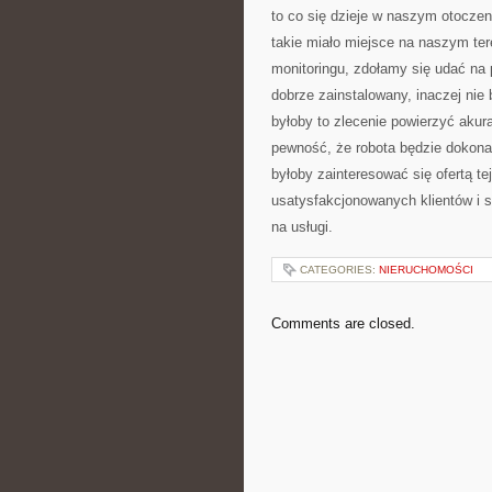
to co się dzieje w naszym otocze
takie miało miejsce na naszym ter
monitoringu, zdołamy się udać na 
dobrze zainstalowany, inaczej nie
byłoby to zlecenie powierzyć akur
pewność, że robota będzie dokona
byłoby zainteresować się ofertą te
usatysfakcjonowanych klientów i st
na usługi.
CATEGORIES:
NIERUCHOMOŚCI
Comments are closed.