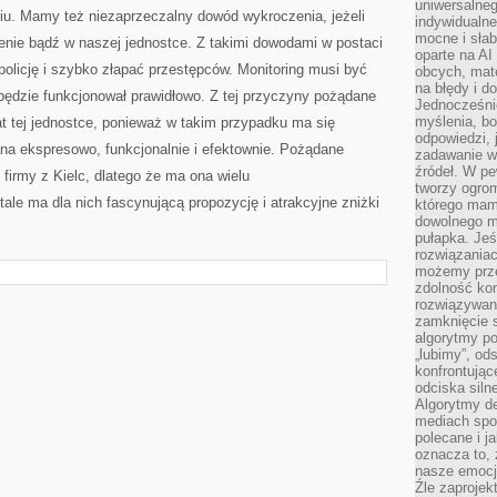
uniwersalneg
niu. Mamy też niezaprzeczalny dowód wykroczenia, jeżeli
indywidualne
mocne i słab
enie bądź w naszej jednostce. Z takimi dowodami w postaci
oparte na A
policję i szybko złapać przestępców. Monitoring musi być
obcych, mat
na błędy i d
 będzie funkcjonował prawidłowo. Z tej przyczyny pożądane
Jednocześni
myślenia, bo
at tej jednostce, ponieważ w takim przypadku ma się
odpowiedzi, 
na ekspresowo, funkcjonalnie i efektownie. Pożądane
zadawanie wł
źródeł. W pe
j firmy z Kielc, dlatego że ma ona wielu
tworzy ogro
ale ma dla nich fascynującą propozycję i atrakcyjne zniżki
którego mam
dowolnego mi
pułapka. Je
rozwiązania
możemy prze
zdolność kon
rozwiązywan
zamknięcie s
algorytmy po
„lubimy”, od
konfrontują
odciska siln
Algorytmy de
mediach spo
polecane i j
oznacza to, 
nasze emocje
Źle zaproje