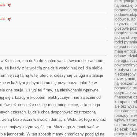
inteligencja
aliśmy
najbardziej
pomagają op
podpowiadają
aliśmy
lodówce, apl
fizyczną i j
głosowe poz
urządzeniam
jednej stron
rodzi pytani
części nasze
mają emocji,
odpowiedzial
nie ogranicz
 w Kielcach, ma dużo do zaoferowania swoim delikwentom.
powtarzalnyc
na, że każdy z łatwością znajdzie wśród niej coś dla siebie.
kreatywne pr
niedostępny 
mniejszą famą w tej ofercie, cieszy się usługa instalacje
rozwiązania
yczne w każdym jednym domu się przysporzą, jako że w
najlepszemu
pomagają pr
 one psują. Usługi tej firmy, są niesłychanie wprawne i
optymalizow
finansowe cz
ją się z każdym kłopotem elektrycznym, nie zależnie od
kampanie re
o również odnaleźć usługę monitoring kielce, a ta usługa
ale też wyz
nieustannie 
esnych czasach. Ludzie chcą dysponować zastrzeżoną
rosnącymi w
, że są bezpieczni w swoich domach. Wskutek tego montaż
wpływ sztucz
niej możliwe
sytuacji najszybszym wyjściem. Można go zamontować w
ścieżek nauk
pracy każde
ibie jednostek. W ten sposób mamy chroniczny podgląd na