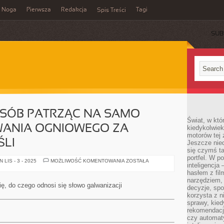
Noga
Pierwsza
Redakcja
Tagi
Spis Treści
SUB
OSÓB PATRZĄC NA SAMO
Świat, w któ
WANIA OGNIOWEGO ZA
kiedykolwiek
motorów tej 
ŚLI
Jeszcze nied
się czymś t
portfel. W 
BARDZO
LIS - 3 - 2025
MOŻLIWOŚĆ KOMENTOWANIA
ZOSTAŁA
inteligencja
WIELE
OSÓB
hasłem z fil
PATRZĄC
narzędziem,
NA
ę, do czego odnosi się słowo galwanizacji
decyzje, spo
SAMO
POJĘCIE
korzysta z n
CYNKOWANIA
sprawy, kie
OGNIOWEGO
rekomendacj
ZA
MIARODAJNE
czy automat
MYŚLI