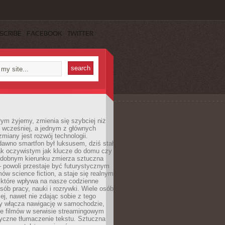
SCRIBE
FACEBOOK
TWITTER
rym żyjemy, zmienia się szybciej niż
 wcześniej, a jednym z głównych
zmiany jest rozwój technologii.
awno smartfon był luksusem, dziś stał
ak oczywistym jak klucze do domu czy
podobnym kierunku zmierza sztuczna
 – powoli przestaje być futurystycznym
mów science fiction, a staje się realnym
 które wpływa na nasze codzienne
sób pracy, nauki i rozrywki. Wiele osób
iej, nawet nie zdając sobie z tego
dy włącza nawigację w samochodzie,
e filmów w serwisie streamingowym
yczne tłumaczenie tekstu. Sztuczna