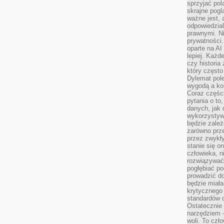
sprzyjać pol
skrajne pogl
ważne jest, 
odpowiedzial
prawnymi. N
prywatności.
oparte na AI
lepiej. Każde
czy historia
który często
Dylemat pol
wygodą a kon
Coraz częśc
pytania o to
danych, jak 
wykorzystywa
będzie zale
zarówno przez
przez zwykł
stanie się o
człowieka, n
rozwiązywać 
pogłębiać p
prowadzić do
będzie miała
krytycznego
standardów d
Ostatecznie 
narzędziem 
woli. To czło