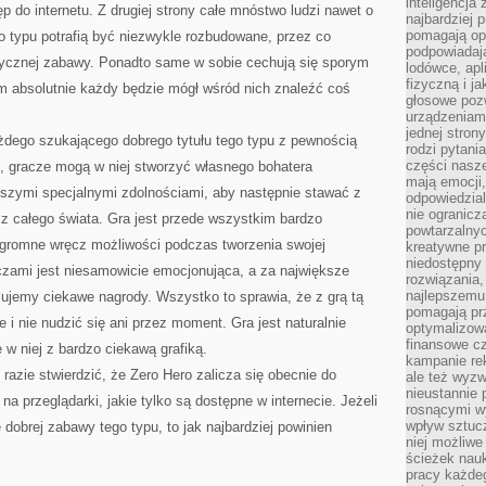
inteligencja
p do internetu. Z drugiej strony całe mnóstwo ludzi nawet o
najbardziej
pomagają op
ego typu potrafią być niezwykle rozbudowane, przez co
podpowiadają
tycznej zabawy. Ponadto same w sobie cechują się sporym
lodówce, apl
fizyczną i j
 absolutnie każdy będzie mógł wśród nich znaleźć coś
głosowe poz
urządzeniam
jednej stron
żdego szukającego dobrego tytułu tego typu z pewnością
rodzi pytani
części nasze
e, gracze mogą w niej stworzyć własnego bohatera
mają emocji,
jszymi specjalnymi zdolnościami, aby następnie stawać z
odpowiedzial
nie ogranicz
i z całego świata. Gra jest przede wszystkim bardzo
powtarzalnyc
gromne wręcz możliwości podczas tworzenia swojej
kreatywne pr
niedostępny 
czami jest niesamowicie emocjonująca, a za największe
rozwiązania
najlepszemu
ymujemy ciekawe nagrody. Wszystko to sprawia, że z grą tą
pomagają pr
i nie nudzić się ani przez moment. Gra jest naturalnie
optymalizow
finansowe cz
 w niej z bardzo ciekawą grafiką.
kampanie re
zie stwierdzić, że Zero Hero zalicza się obecnie do
ale też wyz
nieustannie 
a przeglądarki, jakie tylko są dostępne w internecie. Jeżeli
rosnącymi w
wpływ sztucz
 dobrej zabawy tego typu, to jak najbardziej powinien
niej możliwe
ścieżek nauk
pracy każde