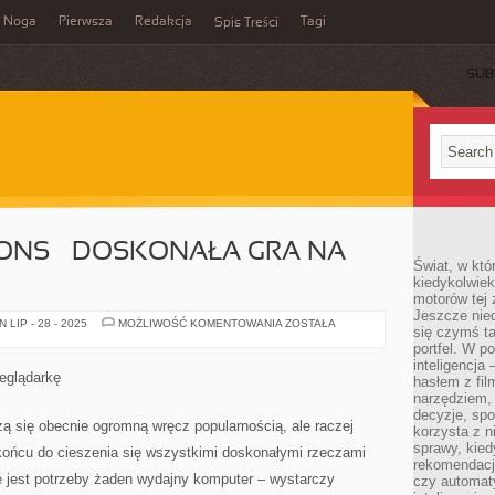
Noga
Pierwsza
Redakcja
Tagi
Spis Treści
SUB
ONS – DOSKONAŁA GRA NA
Świat, w któ
kiedykolwiek
motorów tej 
Jeszcze nied
DESERT
LIP - 28 - 2025
MOŻLIWOŚĆ KOMENTOWANIA
ZOSTAŁA
się czymś t
OPERATIONS
–
portfel. W 
DOSKONAŁA
inteligencja
GRA
zeglądarkę
hasłem z fil
NA
PRZEGLĄDARKĘ
narzędziem,
decyzje, spo
zą się obecnie ogromną wręcz popularnością, ale raczej
korzysta z n
sprawy, kie
 końcu do cieszenia się wszystkimi doskonałymi rzeczami
rekomendacj
e jest potrzeby żaden wydajny komputer – wystarczy
czy automat