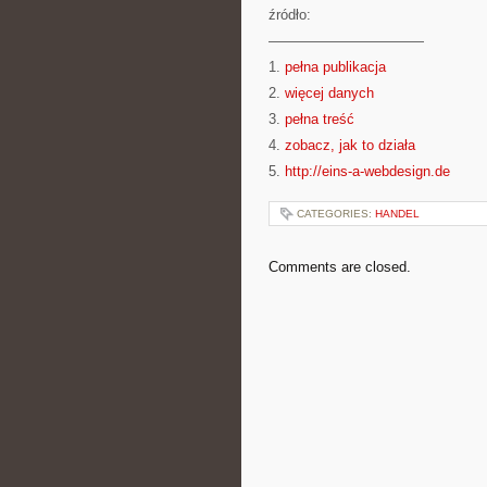
źródło:
———————————
1.
pełna publikacja
2.
więcej danych
3.
pełna treść
4.
zobacz, jak to działa
5.
http://eins-a-webdesign.de
CATEGORIES:
HANDEL
Comments are closed.