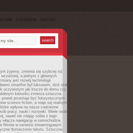
SCRIBE
FACEBOOK
TWITTER
rym żyjemy, zmienia się szybciej niż
 wcześniej, a jednym z głównych
zmiany jest rozwój technologii.
awno smartfon był luksusem, dziś stał
ak oczywistym jak klucze do domu czy
podobnym kierunku zmierza sztuczna
 – powoli przestaje być futurystycznym
mów science fiction, a staje się realnym
 które wpływa na nasze codzienne
sób pracy, nauki i rozrywki. Wiele osób
iej, nawet nie zdając sobie z tego
dy włącza nawigację w samochodzie,
e filmów w serwisie streamingowym
yczne tłumaczenie tekstu. Sztuczna