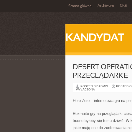
Archiwum
GKS
Strona główna
KANDYDAT
DESERT OPERATI
PRZEGLĄDARKĘ
POSTED BY ADMIN
POSTED ON 
WYŁĄCZONA
Hero Zero – internetowa gra na pr
Rozmaite gry na przeglądarki cies
trudno byłoby się temu dziwić. W
jakie mają one do zaoferowania ni