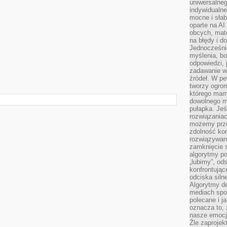
uniwersalneg
indywidualne
mocne i słab
oparte na A
obcych, mat
na błędy i d
Jednocześni
myślenia, bo
odpowiedzi, 
zadawanie wł
źródeł. W pe
tworzy ogro
którego mam
dowolnego mi
pułapka. Je
rozwiązania
możemy prze
zdolność kon
rozwiązywan
zamknięcie s
algorytmy po
„lubimy”, od
konfrontują
odciska siln
Algorytmy de
mediach spo
polecane i j
oznacza to, 
nasze emocje
Źle zaproje