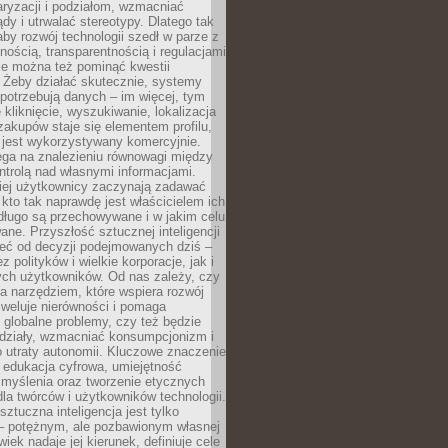
aryzacji i podziałom, wzmacniać
ądy i utrwalać stereotypy. Dlatego tak
aby rozwój technologii szedł w parze z
nością, transparentnością i regulacjami
ie można też pominąć kwestii
 Żeby działać skutecznie, systemy
 potrzebują danych – im więcej, tym
 kliknięcie, wyszukiwanie, lokalizacja
 zakupów staje się elementem profilu,
 jest wykorzystywany komercyjnie.
ega na znalezieniu równowagi między
trolą nad własnymi informacjami.
iej użytkownicy zaczynają zadawać
, kto tak naprawdę jest właścicielem ich
długo są przechowywane i w jakim celu
ne. Przyszłość sztucznej inteligencji
żeć od decyzji podejmowanych dziś –
 polityków i wielkie korporacje, jak i
ych użytkowników. Od nas zależy, czy
na narzędziem, które wspiera rozwój
iweluje nierówności i pomaga
globalne problemy, czy też będzie
odziały, wzmacniać konsumpcjonizm i
 utraty autonomii. Kluczowe znaczenie
 edukacja cyfrowa, umiejętność
 myślenia oraz tworzenie etycznych
la twórców i użytkowników technologii.
sztuczna inteligencja jest tylko
– potężnym, ale pozbawionym własnej
wiek nadaje jej kierunek, definiuje cele