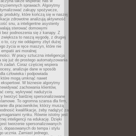
 zaczyna także wspierać nas w
 przyziemnych sprawach. Algorytmy
tymalizować zakupy spożywcze,
c produkty, które kończą się w naszej
ikacje zdrowotne analizują aktywność
akość snu, a inteligentne asystenty
walają sterować domowymi
i bez podnoszenia się z kanapy. Z
y zwiększa to naszą wygodę, z drugiej
a o to, czy nie oddajemy zbyt dużej
go życia w ręce maszyn, które nie
 empatii ani moralnej
ności. W pracy sztuczna inteligencja
a się już do prostego automatyzowania
h zadań. Coraz częściej wspiera
ocesy, analizuje dane w sposób
dla człowieka i podpowiada
, które mogą umknąć nawet
 ekspertowi. W biznesie algorytmy
zewidywać zachowania klientów,
ać ceny, wykrywać nadużycia
y tworzyć bardziej spersonalizowane
klamowe. To ogromna szansa dla firm,
wanie dla pracowników, którzy muszą
podnosić kwalifikacje, żeby nadążyć za
ymaganiami rynku. Równie istotny jest
nej inteligencji na edukację. Dzięki
 jest tworzenie spersonalizowanych
i, dopasowanych do tempa i stylu
go ucznia. Zamiast jednego,