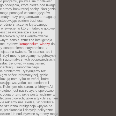
o programu, pojawia się możliwość
go podejścia, które bierze pod uwagę
e strony konkretnej osoby. Narzędzia
I mogą pomagać w nauce języków
ematyki czy programowania, reagując
ostosowując poziom trudności.
e rośnie znaczenie krytycznego
 w świecie, w którym łatwo o gotowe
jeszcze ważniejsze staje się
aściwych pytań i weryfikowanie
wnym sensie sztuczna inteligencja
mne, cyfrowe
kompendium wiedzy
do
y dostęp niemal natychmiast, z
ejsca na świecie. To szansa, ale i
śli zbyt mocno polegamy na gotowych
ch i automatycznych podpowiedziach,
stać trenować własną pamięć,
centracji i samodzielnego
ia problemów. Ryzykujemy też
ię w bańce informacyjnej, gdzie
kazują nam tylko te treści, które
suwając wszystko, co odmienne i
ce. Kolejnym obszarem, w którym AI
e piętno, jest nasze życie społeczne.
cydują o tym, jakie posty widzimy w
łecznościowych, jakie artykuły są nam
akie reklamy nas śledzą. W praktyce
że sztuczna inteligencja wpływa na
, przekonania i decyzje polityczne.
ktowane lub nadużywane systemy mogą