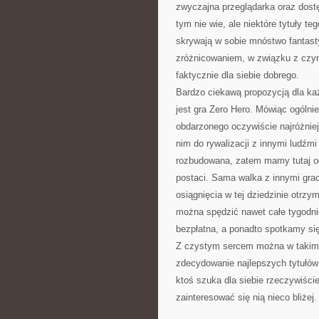
zwyczajna przeglądarka oraz dostę
tym nie wie, ale niektóre tytuły t
skrywają w sobie mnóstwo fantas
zróżnicowaniem, w związku z czym
faktycznie dla siebie dobrego.
Bardzo ciekawą propozycją dla ka
jest gra Zero Hero. Mówiąc ogólni
obdarzonego oczywiście najróżnie
nim do rywalizacji z innymi ludźm
rozbudowana, zatem mamy tutaj o
postaci. Sama walka z innymi gra
osiągnięcia w tej dziedzinie otrz
można spędzić nawet całe tygodnie 
bezpłatna, a ponadto spotkamy się
Z czystym sercem można w takim ra
zdecydowanie najlepszych tytułów n
ktoś szuka dla siebie rzeczywiście
zainteresować się nią nieco bliżej.