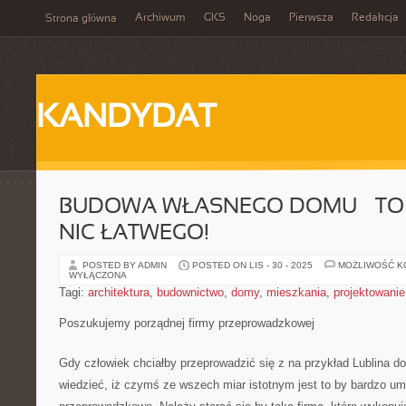
Archiwum
GKS
Noga
Pierwsza
Redakcja
Strona główna
KANDYDAT
BUDOWA WŁASNEGO DOMU – TO
NIC ŁATWEGO!
POSTED BY ADMIN
POSTED ON LIS - 30 - 2025
MOŻLIWOŚĆ 
WYŁĄCZONA
Tagi:
architektura
,
budownictwo
,
domy
,
mieszkania
,
projektowanie
Poszukujemy porządnej firmy przeprowadzkowej
Gdy człowiek chciałby przeprowadzić się z na przykład Lublina d
wiedzieć, iż czymś ze wszech miar istotnym jest to by bardzo umi