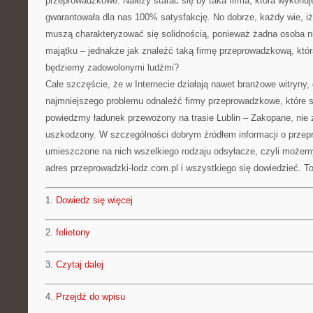
przeprowadzkowe. Należy starać się by taka firma, która wykonuje
gwarantowała dla nas 100% satysfakcję. No dobrze, każdy wie, 
muszą charakteryzować się solidnością, ponieważ żadna osoba n
majątku – jednakże jak znaleźć taką firmę przeprowadzkową, któr
będziemy zadowolonymi ludźmi?
Całe szczęście, że w Internecie działają nawet branżowe witryny
najmniejszego problemu odnaleźć firmy przeprowadzkowe, które są
powiedzmy ładunek przewożony na trasie Lublin – Zakopane, nie
uszkodzony. W szczególności dobrym źródłem informacji o przep
umieszczone na nich wszelkiego rodzaju odsyłacze, czyli możemy
adres przeprowadzki-lodz.com.pl i wszystkiego się dowiedzieć. To
1.
Dowiedz się więcej
2.
felietony
3.
Czytaj dalej
4.
Przejdź do wpisu