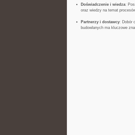
Doświadczenie i ​wiedza
: Pos
oraz wiedzy na ⁣temat procesów
Partnerzy i⁤ dostawcy
:⁤ Dobór
budowlanych ma kluczowe znacze