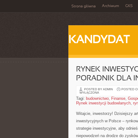
Archiwum
GKS
Strona główna
KANDYDAT
RYNEK INWESTYC
PORADNIK DLA 
POSTED BY ADMIN
POSTED ON
WYŁĄCZONA
Tagi:
budownictwo
,
Finanse
,
Gosp
Rynek inwestycji budowlanych
,
ry
Witajcie, inwestorzy! Dzisiejszy 
inwestycyjnych⁢ w Polsce – ⁤rynkow
strategie inwestycyjne,‍ aby odnie
niepowodzeń na drodze do ⁤zysków.