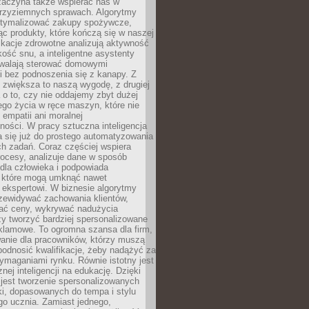
 zaczyna także wspierać nas w
 przyziemnych sprawach. Algorytmy
tymalizować zakupy spożywcze,
c produkty, które kończą się w naszej
ikacje zdrowotne analizują aktywność
akość snu, a inteligentne asystenty
walają sterować domowymi
i bez podnoszenia się z kanapy. Z
y zwiększa to naszą wygodę, z drugiej
a o to, czy nie oddajemy zbyt dużej
go życia w ręce maszyn, które nie
 empatii ani moralnej
ności. W pracy sztuczna inteligencja
a się już do prostego automatyzowania
h zadań. Coraz częściej wspiera
ocesy, analizuje dane w sposób
dla człowieka i podpowiada
, które mogą umknąć nawet
 ekspertowi. W biznesie algorytmy
zewidywać zachowania klientów,
ać ceny, wykrywać nadużycia
y tworzyć bardziej spersonalizowane
klamowe. To ogromna szansa dla firm,
wanie dla pracowników, którzy muszą
podnosić kwalifikacje, żeby nadążyć za
ymaganiami rynku. Równie istotny jest
nej inteligencji na edukację. Dzięki
 jest tworzenie spersonalizowanych
i, dopasowanych do tempa i stylu
go ucznia. Zamiast jednego,