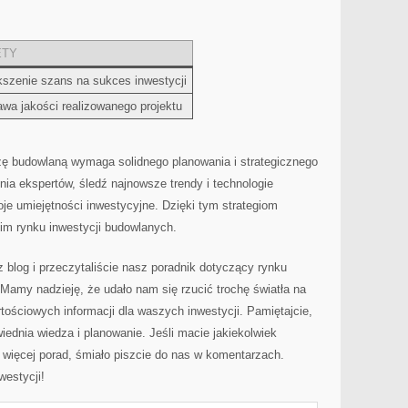
ETY
szenie szans na sukces⁣ inwestycji
wa jakości‍ realizowanego projektu
nżę budowlaną wymaga solidnego planowania i strategicznego
nia ekspertów, ⁢śledź najnowsze trendy i⁤ technologie
oje umiejętności inwestycyjne. Dzięki tym strategiom‌
m rynku inwestycji budowlanych.
 blog i przeczytaliście‍ nasz poradnik dotyczący rynku
Mamy nadzieję, że udało nam się rzucić ⁢trochę światła⁤ na
tościowych informacji dla waszych inwestycji. Pamiętajcie,
dnia wiedza ‍i ‌planowanie. ⁢Jeśli macie jakiekolwiek
 więcej‌ porad, śmiało piszcie do nas ⁢w⁢ komentarzach.
westycji!