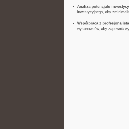
Analiza potencjału inwestyc
inwestycyjnego, aby zminimali
Współpraca z profesjonalist
⁢wykonawców, aby zapewnić ⁢wy