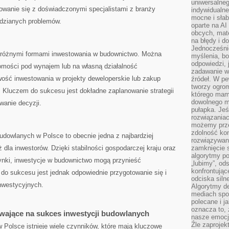
uniwersalneg
owanie się z doświadczonymi⁣ specjalistami ‌z branży
indywidualne
mocne i słab
idzianych problemów.
oparte na A
obcych, mat
na błędy i d
Jednocześni
d różnymi formami inwestowania w budownictwo. Można
myślenia, bo
odpowiedzi, 
mości pod wynajem ​lub na‍ własną działalność
zadawanie wł
ość inwestowania ⁣w projekty ⁢deweloperskie lub ‌zakup
źródeł. W pe
tworzy ogro
 Kluczem do⁣ sukcesu jest dokładne zaplanowanie strategii
którego mam
dowolnego mi
wanie decyzji.
pułapka. Je
rozwiązania
możemy prze
zdolność kon
dowlanych w ⁤Polsce to⁢ obecnie jedna z najbardziej‌
rozwiązywan
dla inwestorów. ⁢Dzięki stabilności gospodarczej‌ kraju oraz
zamknięcie s
algorytmy po
nki, inwestycje w budownictwo mogą przynieść ​
„lubimy”, od
konfrontują
⁣do sukcesu jest jednak odpowiednie przygotowanie się i
odciska siln
nwestycyjnych.
Algorytmy de
mediach spo
polecane i j
oznacza to, 
ywające na sukces inwestycji budowlanych
nasze emocje
Źle zaproje
w Polsce istnieje wiele czynników, które mają kluczowe