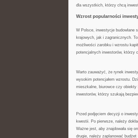
dla wszystkich, ‍którzy chcą inwes
Wzrost popularności⁣ inwesty
W Polsce, inwestycje budowlane st
krajowych, ‌jak i zagranicznych. To
możliwości ⁣zarobku i wzrostu kapit
potencjalnych inwestorów, ⁤którz
Warto zauważyć, ‍że rynek inwestyc
wysokim potencjałem wzrostu. Dzię
‍mieszkalne, biurowce​ czy obiekty
inwestorów, którzy szukają‍ bezpi
Przed podjęciem decyzji o inwesty
kwestii. ‍Po pierwsze,⁤ należy dokł
Ważne jest, aby ​znajdowała się ⁤o
drugie, należy zaplanować budżet 