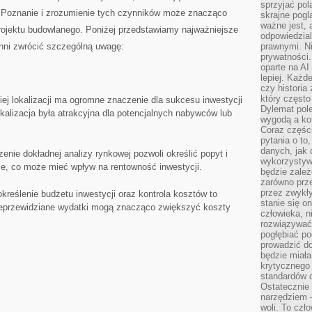
sprzyjać pol
. Poznanie i zrozumienie tych czynników może⁤ znacząco
skrajne pogl
ważne jest, 
projektu budowlanego. Poniżej przedstawiamy najważniejsze
odpowiedzial
inni zwrócić szczególną ⁣uwagę:
prawnymi. N
prywatności.
oparte na AI
lepiej. Każde
czy historia
który często
iej lokalizacji ma ogromne⁢ znaczenie dla sukcesu inwestycji
Dylemat pol
lokalizacja była atrakcyjna dla potencjalnych nabywców lub
wygodą a kon
Coraz częśc
pytania o to
danych, jak 
enie dokładnej analizy rynkowej pozwoli określić popyt‍ i
wykorzystywa
ze, co może mieć wpływ na rentowność inwestycji.
będzie zale
zarówno przez
przez zwykł
określenie budżetu inwestycji oraz⁢ kontrola kosztów to
stanie się o
eprzewidziane ‍wydatki mogą znacząco zwiększyć koszty‍
człowieka, n
rozwiązywać 
pogłębiać p
prowadzić do
będzie miała
krytycznego
standardów d
Ostatecznie 
narzędziem 
woli. To czło