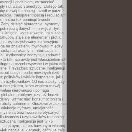
aryzacji i podziałom, wzmacniać
ądy i utrwalać stereotypy. Dlatego tak
aby rozwój technologii szedł w parze z
nością, transparentnością i regulacjami
ie można też pominąć kwestii
 Żeby działać skutecznie, systemy
 potrzebują danych – im więcej, tym
 kliknięcie, wyszukiwanie, lokalizacja
 zakupów staje się elementem profilu,
 jest wykorzystywany komercyjnie.
ega na znalezieniu równowagi między
trolą nad własnymi informacjami.
iej użytkownicy zaczynają zadawać
, kto tak naprawdę jest właścicielem ich
długo są przechowywane i w jakim celu
ne. Przyszłość sztucznej inteligencji
żeć od decyzji podejmowanych dziś –
 polityków i wielkie korporacje, jak i
ych użytkowników. Od nas zależy, czy
na narzędziem, które wspiera rozwój
iweluje nierówności i pomaga
globalne problemy, czy też będzie
odziały, wzmacniać konsumpcjonizm i
 utraty autonomii. Kluczowe znaczenie
 edukacja cyfrowa, umiejętność
 myślenia oraz tworzenie etycznych
la twórców i użytkowników technologii.
sztuczna inteligencja jest tylko
– potężnym, ale pozbawionym własnej
wiek nadaje jej kierunek, definiuje cele