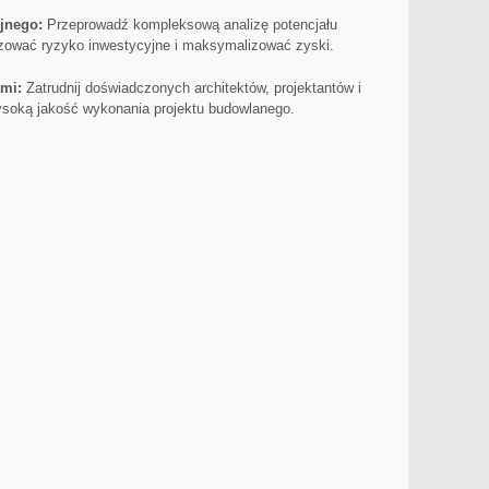
yjnego:
Przeprowadź kompleksową analizę ⁢potencjału
zować ryzyko inwestycyjne ​i maksymalizować ‍zyski.
ami:
Zatrudnij doświadczonych architektów, projektantów i
soką jakość wykonania⁣ projektu budowlanego.