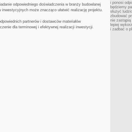
i ponosi odp
iadanie odpowiedniego doświadczenia w branży ‍budowlanej
będziemy pa
 inwestycyjnych może znacząco ułatwić realizację⁢ projektu.
służyć ludz
zbudować pr
nie zastąpi
 odpowiednich partnerów​ i dostawców materiałów
lepiej wykor
nie dla terminowej i efektywnej realizacji inwestycji.
i zadbać o p