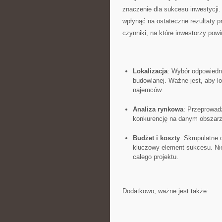
znaczenie dla sukcesu inwestycji
wpłynąć na ostateczne rezultaty 
czynniki, na⁣ które inwestorzy pow
Lokalizacja
: Wybór ⁢odpowiedn
‌budowlanej. Ważne jest,⁤ aby 
najemców.
Analiza rynkowa
: Przeprowadz
‌konkurencję na danym⁣ obszar
Budżet i koszty
: Skrupulatne 
kluczowy element sukcesu. ‌Ni
całego projektu.
Dodatkowo, ważne jest także: