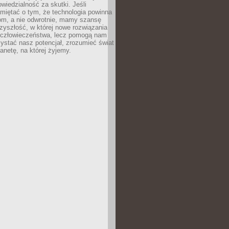
owiedzialność za skutki. Jeśli
miętać o tym, że technologia powinna
iom, a nie odwrotnie, mamy szansę
zyszłość, w której nowe rozwiązania
ą człowieczeństwa, lecz pomogą nam
zystać nasz potencjał, zrozumieć świat
lanetę, na której żyjemy.