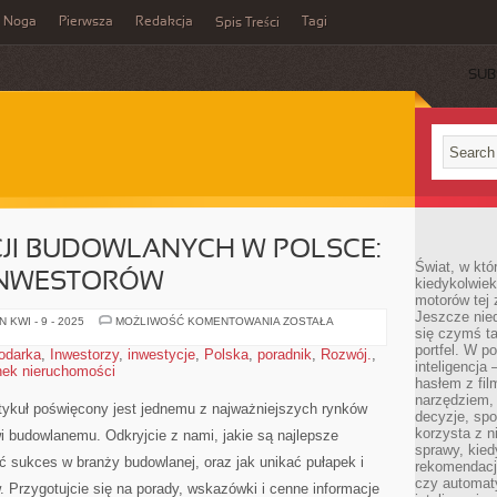
Noga
Pierwsza
Redakcja
Tagi
Spis Treści
SUB
JI BUDOWLANYCH W POLSCE:
Świat, w któ
INWESTORÓW
kiedykolwiek
motorów tej 
Jeszcze nied
RYNEK
 KWI - 9 - 2025
MOŻLIWOŚĆ KOMENTOWANIA
ZOSTAŁA
się czymś t
INWESTYCJI
BUDOWLANYCH
portfel. W 
odarka
,
Inwestorzy
,
inwestycje
,
Polska
,
poradnik
,
Rozwój.
,
W
inteligencja
nek nieruchomości
POLSCE:
PORADNIK
hasłem z fil
DLA
narzędziem,
INWESTORÓW
artykuł poświęcony jest jednemu z najważniejszych rynków
decyzje, spo
korzysta z n
i budowlanemu. Odkryjcie z ‌nami, jakie są najlepsze⁣
sprawy, kie
ść sukces w branży budowlanej, oraz jak unikać ⁢pułapek i
rekomendacj
czy automat
 Przygotujcie się na porady, wskazówki ⁣i cenne informacje