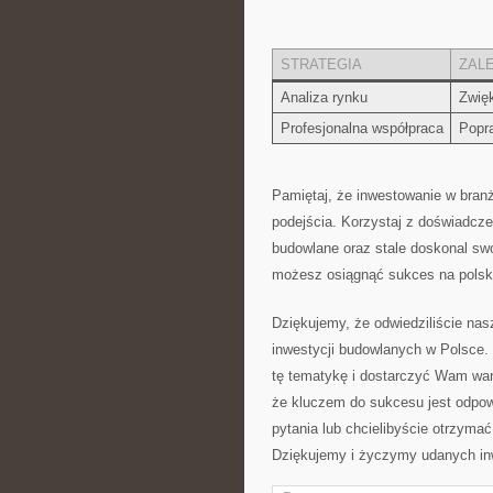
STRATEGIA
ZAL
Analiza rynku
Zwięk
Profesjonalna współpraca
Popra
Pamiętaj, że inwestowanie‌ w bra
podejścia. ‌Korzystaj z ‍doświadcze
budowlane ​oraz ⁣stale doskonal sw
możesz osiągnąć sukces na polski
Dziękujemy, że odwiedziliście nasz
inwestycji budowlanych ​w Polsce. 
tę tematykę i dostarczyć‌ Wam war
że ‍kluczem do sukcesu jest odpowie
pytania lub chcielibyście otrzymać
Dziękujemy i ​życzymy udanych in