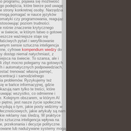
o programu, pojawia się możliwość
go podejścia, które bierze pod uwagę
e strony konkretnej osoby. Narzędzia
I mogą pomagać w nauce języków
ematyki czy programowania, reagując
ostosowując poziom trudności.
e rośnie znaczenie krytycznego
 w świecie, w którym łatwo o gotowe
jeszcze ważniejsze staje się
aściwych pytań i weryfikowanie
wnym sensie sztuczna inteligencja
mne, cyfrowe
kompendium wiedzy
do
y dostęp niemal natychmiast, z
ejsca na świecie. To szansa, ale i
śli zbyt mocno polegamy na gotowych
ch i automatycznych podpowiedziach,
stać trenować własną pamięć,
centracji i samodzielnego
ia problemów. Ryzykujemy też
ię w bańce informacyjnej, gdzie
kazują nam tylko te treści, które
suwając wszystko, co odmienne i
ce. Kolejnym obszarem, w którym AI
e piętno, jest nasze życie społeczne.
cydują o tym, jakie posty widzimy w
łecznościowych, jakie artykuły są nam
akie reklamy nas śledzą. W praktyce
że sztuczna inteligencja wpływa na
, przekonania i decyzje polityczne.
ktowane lub nadużywane systemy mogą