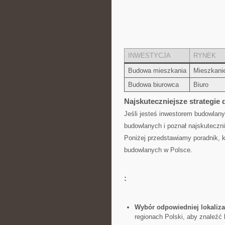
INWESTYCJA
RYNEK
Budowa​ mieszkania
Mieszkani
Budowa biurowca
Biuro
Najskuteczniejsze strategie
Jeśli jesteś inwestorem budowlany
budowlanych i poznał najskuteczni
Poniżej ⁢przedstawiamy poradnik, k
budowlanych w⁣ Polsce.
:
Wybór‌ odpowiedniej lokaliza
regionach Polski, aby znaleźć 