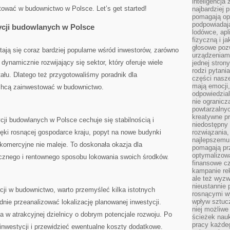
inteligencja
tować ‍w budownictwo w Polsce. Let’s get started!
najbardziej
pomagają op
podpowiadają
cji⁢ budowlanych w ⁣Polsce
lodówce, apl
fizyczną i j
głosowe poz
ają się coraz bardziej popularne⁤ wśród inwestorów, zarówno
urządzeniam
 dynamicznie rozwijający się sektor, który oferuje wiele
jednej stron
rodzi pytani
ału.‌ Dlatego też przygotowaliśmy ⁣poradnik dla‍
części nasze
mają emocji,
y chcą zainwestować w budownictwo.
odpowiedzial
nie ogranicz
powtarzalnyc
kreatywne pr
ji budowlanych w Polsce cechuje się‍ stabilnością i
niedostępny 
ki rosnącej gospodarce ⁤kraju, popyt na nowe budynki
rozwiązania
najlepszemu
 komercyjne nie maleje. To doskonała okazja dla
pomagają pr
optymalizow
ecznego i​ rentownego ‍sposobu lokowania swoich środków.
finansowe cz
kampanie re
ale też wyz
nieustannie 
cji w budownictwo, warto przemyśleć kilka istotnych
rosnącymi w
wpływ sztucz
adnie przeanalizować lokalizację planowanej inwestycji.
niej możliwe
na w atrakcyjnej dzielnicy o dobrym potencjale rozwoju. Po⁢
ścieżek nauk
pracy każde
inwestycji i przewidzieć ewentualne ‍koszty dodatkowe.