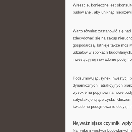
‌Wreszcie, konieczne jest skonsult
budowlanej, aby uniknąć nieprzew
Warto również zastanowić się na
zdecydować się na‍ zakup nierucho
gospodarczą. Istnieje także możliw
udziałów w ‌spółkach budowlanych.
inwestycyjnej‍ i świadome‍ podejmo
Podsumowując, rynek inwestycji⁢ bu
dynamicznych i atrakcyjnych branż 
wysokiemu popytowi na nowe ⁣budy
satysfakcjonujące zyski. Kluczem 
świadome podejmowanie decyzji i
Najważniejsze​ czynniki wpł
Na ​rynku ⁢inwestycji budowlanych 