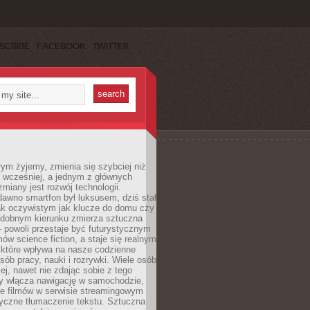
SCRIBE
FACEBOOK
TWITTER
rym żyjemy, zmienia się szybciej niż
 wcześniej, a jednym z głównych
zmiany jest rozwój technologii.
awno smartfon był luksusem, dziś stał
ak oczywistym jak klucze do domu czy
podobnym kierunku zmierza sztuczna
 – powoli przestaje być futurystycznym
mów science fiction, a staje się realnym
 które wpływa na nasze codzienne
sób pracy, nauki i rozrywki. Wiele osób
iej, nawet nie zdając sobie z tego
dy włącza nawigację w samochodzie,
e filmów w serwisie streamingowym
yczne tłumaczenie tekstu. Sztuczna