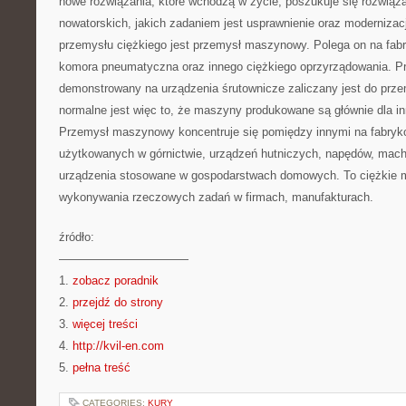
nowe rozwiązania, które wchodzą w życie, poszukuje się rozwią
nowatorskich, jakich zadaniem jest usprawnienie oraz moderniza
przemysłu ciężkiego jest przemysł maszynowy. Polega on na fa
komora pneumatyczna oraz innego ciężkiego oprzyrządowania. 
demonstrowany na urządzenia śrutownicze zaliczany jest do prze
normalne jest więc to, że maszyny produkowane są głównie dla in
Przemysł maszynowy koncentruje się pomiędzy innymi na fabry
użytkowanych w górnictwie, urządzeń hutniczych, napędów, machi
urządzenia stosowane w gospodarstwach domowych. To ciężkie m
wykonywania rzeczowych zadań w firmach, manufakturach.
źródło:
———————————
1.
zobacz poradnik
2.
przejdź do strony
3.
więcej treści
4.
http://kvil-en.com
5.
pełna treść
CATEGORIES:
KURY