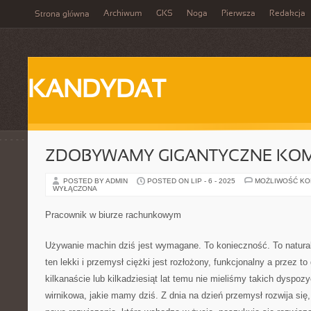
Archiwum
GKS
Noga
Pierwsza
Redakcja
Strona główna
KANDYDAT
ZDOBYWAMY GIGANTYCZNE KO
POSTED BY ADMIN
POSTED ON LIP - 6 - 2025
MOŻLIWOŚĆ K
WYŁĄCZONA
Pracownik w biurze rachunkowym
Używanie machin dziś jest wymagane. To konieczność. To natural
ten lekki i przemysł ciężki jest rozłożony, funkcjonalny a przez t
kilkanaście lub kilkadziesiąt lat temu nie mieliśmy takich dyspozy
wirnikowa, jakie mamy dziś. Z dnia na dzień przemysł rozwija się