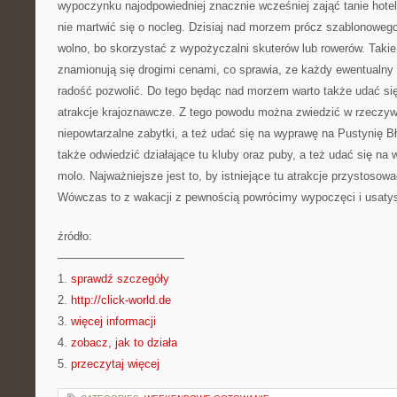
wypoczynku najodpowiedniej znacznie wcześniej zająć tanie hotele
nie martwić się o nocleg. Dzisiaj nad morzem prócz szablonowego
wolno, bo skorzystać z wypożyczalni skuterów lub rowerów. Takie
znamionują się drogimi cenami, co sprawia, ze każdy ewentualny 
radość pozwolić. Do tego będąc nad morzem warto także udać się
atrakcje krajoznawcze. Z tego powodu można zwiedzić w rzeczywi
niepowtarzalne zabytki, a też udać się na wyprawę na Pustynię 
także odwiedzić działające tu kluby oraz puby, a też udać się na
molo. Najważniejsze jest to, by istniejące tu atrakcje przystoso
Wówczas to z wakacji z pewnością powrócimy wypoczęci i usaty
źródło:
———————————
1.
sprawdź szczegóły
2.
http://click-world.de
3.
więcej informacji
4.
zobacz, jak to działa
5.
przeczytaj więcej