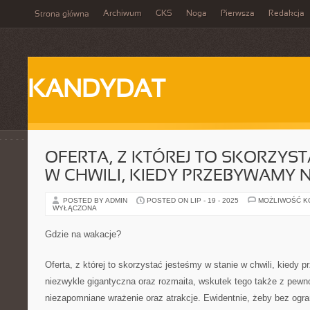
Archiwum
GKS
Noga
Pierwsza
Redakcja
Strona główna
KANDYDAT
OFERTA, Z KTÓREJ TO SKORZYS
W CHWILI, KIEDY PRZEBYWAMY
POSTED BY ADMIN
POSTED ON LIP - 19 - 2025
MOŻLIWOŚĆ 
WYŁĄCZONA
Gdzie na wakacje?
Oferta, z której to skorzystać jesteśmy w stanie w chwili, kied
niezwykle gigantyczna oraz rozmaita, wskutek tego także z pew
niezapomniane wrażenie oraz atrakcje. Ewidentnie, żeby bez ogra