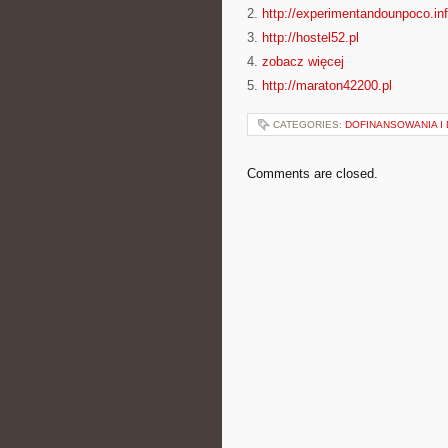
2.
http://experimentandounpoco.in
3.
http://hostel52.pl
4.
zobacz więcej
5.
http://maraton42200.pl
CATEGORIES:
DOFINANSOWANIA I
Comments are closed.