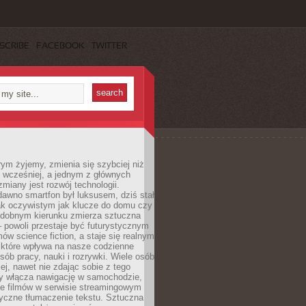
SCRIBE
FACEBOOK
TWITTER
rym żyjemy, zmienia się szybciej niż
 wcześniej, a jednym z głównych
zmiany jest rozwój technologii.
awno smartfon był luksusem, dziś stał
ak oczywistym jak klucze do domu czy
podobnym kierunku zmierza sztuczna
 – powoli przestaje być futurystycznym
mów science fiction, a staje się realnym
 które wpływa na nasze codzienne
sób pracy, nauki i rozrywki. Wiele osób
iej, nawet nie zdając sobie z tego
dy włącza nawigację w samochodzie,
e filmów w serwisie streamingowym
yczne tłumaczenie tekstu. Sztuczna