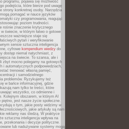
o programu, pojawia się możliwość
go podejścia, które bierze pod uwagę
e strony konkretnej osoby. Narzędzia
I mogą pomagać w nauce języków
ematyki czy programowania, reagując
ostosowując poziom trudności.
e rośnie znaczenie krytycznego
 w świecie, w którym łatwo o gotowe
jeszcze ważniejsze staje się
aściwych pytań i weryfikowanie
wnym sensie sztuczna inteligencja
mne, cyfrowe
kompendium wiedzy
do
y dostęp niemal natychmiast, z
ejsca na świecie. To szansa, ale i
śli zbyt mocno polegamy na gotowych
ch i automatycznych podpowiedziach,
stać trenować własną pamięć,
centracji i samodzielnego
ia problemów. Ryzykujemy też
ię w bańce informacyjnej, gdzie
kazują nam tylko te treści, które
suwając wszystko, co odmienne i
ce. Kolejnym obszarem, w którym AI
e piętno, jest nasze życie społeczne.
cydują o tym, jakie posty widzimy w
łecznościowych, jakie artykuły są nam
akie reklamy nas śledzą. W praktyce
że sztuczna inteligencja wpływa na
, przekonania i decyzje polityczne.
ktowane lub nadużywane systemy mogą