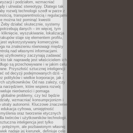
aryzacji i podziałom, wzmacniać
ądy i utrwalać stereotypy. Dlatego tak
aby rozwój technologii szedł w parze z
nością, transparentnością i regulacjami
ie można też pominąć kwestii
 Żeby działać skutecznie, systemy
 potrzebują danych – im więcej, tym
 kliknięcie, wyszukiwanie, lokalizacja
 zakupów staje się elementem profilu,
 jest wykorzystywany komercyjnie.
ega na znalezieniu równowagi między
trolą nad własnymi informacjami.
iej użytkownicy zaczynają zadawać
, kto tak naprawdę jest właścicielem ich
długo są przechowywane i w jakim celu
ne. Przyszłość sztucznej inteligencji
żeć od decyzji podejmowanych dziś –
 polityków i wielkie korporacje, jak i
ych użytkowników. Od nas zależy, czy
na narzędziem, które wspiera rozwój
iweluje nierówności i pomaga
globalne problemy, czy też będzie
odziały, wzmacniać konsumpcjonizm i
 utraty autonomii. Kluczowe znaczenie
 edukacja cyfrowa, umiejętność
 myślenia oraz tworzenie etycznych
la twórców i użytkowników technologii.
sztuczna inteligencja jest tylko
– potężnym, ale pozbawionym własnej
wiek nadaje jej kierunek, definiuje cele