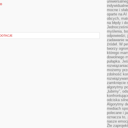
uniwersalneg
fo
indywidualne
mocne i słab
oparte na A
obcych, mat
na błędy i d
Jednocześni
myślenia, bo
odpowiedzi, 
 DOTACJE
zadawanie wł
źródeł. W pe
tworzy ogro
którego mam
dowolnego mi
pułapka. Je
rozwiązania
możemy prze
zdolność kon
rozwiązywan
zamknięcie s
algorytmy po
„lubimy”, od
konfrontują
odciska siln
Algorytmy de
mediach spo
polecane i j
oznacza to, 
nasze emocje
Źle zaproje