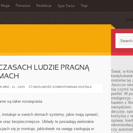
Noga
Pierwsza
Redakcja
Tagi
Spis Treści
SUB
 CZASACH LUDZIE PRAGNĄ
Świat, w któ
OMACH
kiedykolwiek
motorów tej 
Jeszcze nied
W
 WRZ - 11 - 2025
MOŻLIWOŚĆ KOMENTOWANIA
ZOSTAŁA
się czymś t
DZISIEJSZYCH
CZASACH
portfel. W 
LUDZIE
inteligencja
PRAGNĄ
ne są takie rozwiązania
hasłem z fil
MIESZKAĆ
W
narzędziem,
DOMACH
decyzje, spo
instaluje w swoich domach systemy, jakie mają sprawić,
korzysta z n
sprawy, kie
 oraz bezpieczniejsze. Układy te posiadają wielorakie
rekomendacj
acjach się je montuje, jakkolwiek na uwagę zasługują w
czy automat