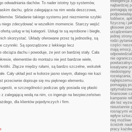
inteligencja
o odwadniania dachów. To nader istotny typ systemów,
najbardziej
pomagają op
łaskim dachu, gdzie zalegająca na nim woda deszczowa,
podpowiadają
emów. Składanie takiego systemu jest niezmiernie szybki
lodówce, apl
fizyczną i j
na niego zdecydować w wszelkim momencie. Starczy wejść
głosowe poz
fertą usług w tej kategorii. Usługi te są wyrobione i biegłe,
urządzeniam
jednej stron
 nich skorzystać. Układy oferowane przez tą jednostkę, są
rodzi pytani
części nasze
e czynniki. Są sporządzone z lekkiego lecz
mają emocji,
 obciąża dachu i powoduje, że jest on bardziej stały. Cała
odpowiedzial
nie ogranicz
okresie, elementów do montażu nie jest bardzoe wiele,
powtarzalnyc
zykrótki. Złącze między rułami, są bardzo szczelne, wskutek
kreatywne pr
niedostępny 
wałe. Cały układ jest w kolorze jasno siwym, dlatego nie kazi
rozwiązania
najlepszemu
ost przeciwnie dopisuje się mu pięknego elementu.
pomagają pr
sugestii, w szczególności podczas gdy posiada się płaski
optymalizow
finansowe cz
 z zalegającą wodą na nim, co ingeruje na bezpieczeństwo
kampanie re
żdego, dla klientów pojedynczych i firm.
ale też wyz
nieustannie 
rosnącymi w
wpływ sztucz
niej możliwe
ścieżek nauk
o
pracy każde