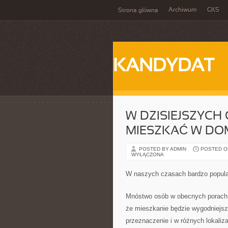
Archiwum
GKS
Strona główna
KANDYDAT
W DZISIEJSZYCH
MIESZKAĆ W D
POSTED BY ADMIN
POSTED ON
WYŁĄCZONA
W naszych czasach bardzo popular
Mnóstwo osób w obecnych porach, 
że mieszkanie będzie wygodniejsze
przeznaczenie i w różnych lokaliz