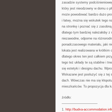
zasadzie systemy podciśnienioweg
który jest nieodzowny w domu o p
może powodować bardzo dużo probl
i łatwy, można się wskutek tego 
na stronkę
i poznać się z zasobną o
dlatego tym bardziej należałoby z
niezawodne, odporne na różnorodn
ponadczasowego materiału, jaki nie
lokata jest realizowana w krótkim 
dlatego okres ten jest całkiem pr
tego też układy te są stabilne i tr
się estetyki i designu dachu. Wpr
Wskazane jest posłużyć się z tej 
dach. Wówczas nie ma się kłopotu
mieszkańców. To propozycja dla ka
źródło:
———————————
1.
http://budva-accommodation.inf