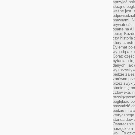
sprzyjać pol
skrajne pogl
ważne jest, 
odpowiedzial
prawnymi. N
prywatności.
oparte na AI
lepiej. Każde
czy historia
który często
Dylemat pol
wygodą a kon
Coraz częśc
pytania o to
danych, jak 
wykorzystywa
będzie zale
zarówno przez
przez zwykł
stanie się o
człowieka, n
rozwiązywać 
pogłębiać p
prowadzić do
będzie miała
krytycznego
standardów d
Ostatecznie 
narzędziem 
woli. To czło