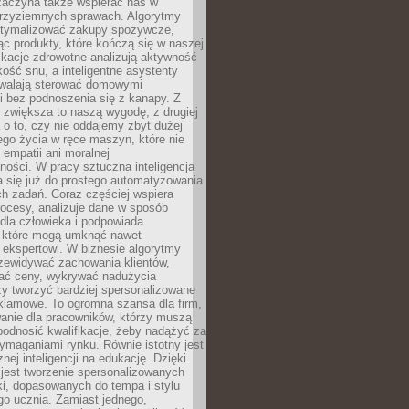
 zaczyna także wspierać nas w
 przyziemnych sprawach. Algorytmy
tymalizować zakupy spożywcze,
c produkty, które kończą się w naszej
ikacje zdrowotne analizują aktywność
akość snu, a inteligentne asystenty
walają sterować domowymi
i bez podnoszenia się z kanapy. Z
y zwiększa to naszą wygodę, z drugiej
a o to, czy nie oddajemy zbyt dużej
go życia w ręce maszyn, które nie
 empatii ani moralnej
ności. W pracy sztuczna inteligencja
a się już do prostego automatyzowania
h zadań. Coraz częściej wspiera
ocesy, analizuje dane w sposób
dla człowieka i podpowiada
, które mogą umknąć nawet
 ekspertowi. W biznesie algorytmy
zewidywać zachowania klientów,
ać ceny, wykrywać nadużycia
y tworzyć bardziej spersonalizowane
klamowe. To ogromna szansa dla firm,
wanie dla pracowników, którzy muszą
podnosić kwalifikacje, żeby nadążyć za
ymaganiami rynku. Równie istotny jest
nej inteligencji na edukację. Dzięki
 jest tworzenie spersonalizowanych
i, dopasowanych do tempa i stylu
go ucznia. Zamiast jednego,