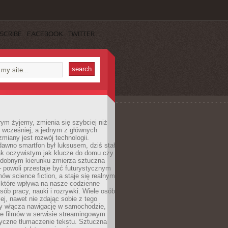
SCRIBE
FACEBOOK
TWITTER
rym żyjemy, zmienia się szybciej niż
 wcześniej, a jednym z głównych
zmiany jest rozwój technologii.
awno smartfon był luksusem, dziś stał
ak oczywistym jak klucze do domu czy
podobnym kierunku zmierza sztuczna
 – powoli przestaje być futurystycznym
mów science fiction, a staje się realnym
 które wpływa na nasze codzienne
sób pracy, nauki i rozrywki. Wiele osób
iej, nawet nie zdając sobie z tego
dy włącza nawigację w samochodzie,
e filmów w serwisie streamingowym
yczne tłumaczenie tekstu. Sztuczna