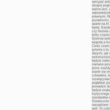
sprzyjać pol
skrajne pogl
ważne jest, 
odpowiedzial
prawnymi. N
prywatności.
oparte na AI
lepiej. Każde
czy historia
który często
Dylemat pol
wygodą a kon
Coraz częśc
pytania o to
danych, jak 
wykorzystywa
będzie zale
zarówno przez
przez zwykł
stanie się o
człowieka, n
rozwiązywać 
pogłębiać p
prowadzić do
będzie miała
krytycznego
standardów d
Ostatecznie 
narzędziem 
woli. To czło