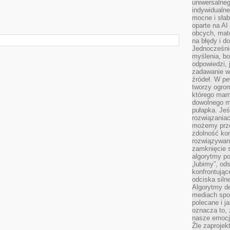
uniwersalneg
indywidualne
mocne i słab
oparte na A
obcych, mat
na błędy i d
Jednocześni
myślenia, bo
odpowiedzi, 
zadawanie wł
źródeł. W pe
tworzy ogro
którego mam
dowolnego mi
pułapka. Je
rozwiązania
możemy prze
zdolność kon
rozwiązywan
zamknięcie s
algorytmy po
„lubimy”, od
konfrontują
odciska siln
Algorytmy de
mediach spo
polecane i j
oznacza to, 
nasze emocje
Źle zaproje