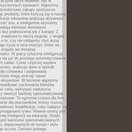
 zaczyna także wspierać nas w
 przyziemnych sprawach. Algorytmy
tymalizować zakupy spożywcze,
c produkty, które kończą się w naszej
ikacje zdrowotne analizują aktywność
akość snu, a inteligentne asystenty
walają sterować domowymi
i bez podnoszenia się z kanapy. Z
y zwiększa to naszą wygodę, z drugiej
a o to, czy nie oddajemy zbyt dużej
go życia w ręce maszyn, które nie
 empatii ani moralnej
ności. W pracy sztuczna inteligencja
a się już do prostego automatyzowania
h zadań. Coraz częściej wspiera
ocesy, analizuje dane w sposób
dla człowieka i podpowiada
, które mogą umknąć nawet
 ekspertowi. W biznesie algorytmy
zewidywać zachowania klientów,
ać ceny, wykrywać nadużycia
y tworzyć bardziej spersonalizowane
klamowe. To ogromna szansa dla firm,
wanie dla pracowników, którzy muszą
podnosić kwalifikacje, żeby nadążyć za
ymaganiami rynku. Równie istotny jest
nej inteligencji na edukację. Dzięki
 jest tworzenie spersonalizowanych
i, dopasowanych do tempa i stylu
go ucznia. Zamiast jednego,