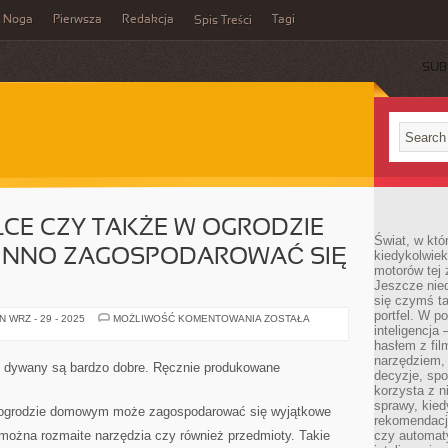
Noga
Pierwsza
Redakcja
Tagi
Spis Treści
SUB
ŁCE CZY TAKŻE W OGRODZIE
Świat, w któ
NNO ZAGOSPODAROWAĆ SIĘ
kiedykolwiek
motorów tej 
Jeszcze nied
się czymś t
portfel. W 
NA
 WRZ - 29 - 2025
MOŻLIWOŚĆ KOMENTOWANIA
ZOSTAŁA
KAŻDEJ
inteligencja
DZIAŁCE
hasłem z fil
CZY
narzędziem,
TAKŻE
ie dywany są bardzo dobre. Ręcznie produkowane
W
decyzje, spo
OGRODZIE
korzysta z n
DOMOWYM
sprawy, kie
POWINNO
 w ogrodzie domowym może zagospodarować się wyjątkowe
ZAGOSPODAROWAĆ
rekomendacj
SIĘ
ożna rozmaite narzędzia czy również przedmioty. Takie
czy automat
DOBRE