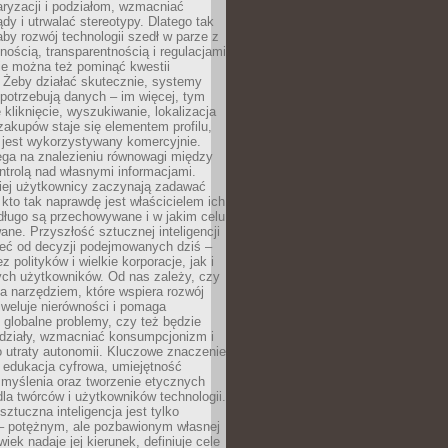
aryzacji i podziałom, wzmacniać
ądy i utrwalać stereotypy. Dlatego tak
aby rozwój technologii szedł w parze z
nością, transparentnością i regulacjami
ie można też pominąć kwestii
 Żeby działać skutecznie, systemy
 potrzebują danych – im więcej, tym
 kliknięcie, wyszukiwanie, lokalizacja
 zakupów staje się elementem profilu,
 jest wykorzystywany komercyjnie.
ega na znalezieniu równowagi między
trolą nad własnymi informacjami.
iej użytkownicy zaczynają zadawać
, kto tak naprawdę jest właścicielem ich
długo są przechowywane i w jakim celu
ne. Przyszłość sztucznej inteligencji
żeć od decyzji podejmowanych dziś –
 polityków i wielkie korporacje, jak i
ych użytkowników. Od nas zależy, czy
na narzędziem, które wspiera rozwój
iweluje nierówności i pomaga
globalne problemy, czy też będzie
odziały, wzmacniać konsumpcjonizm i
 utraty autonomii. Kluczowe znaczenie
 edukacja cyfrowa, umiejętność
 myślenia oraz tworzenie etycznych
la twórców i użytkowników technologii.
sztuczna inteligencja jest tylko
– potężnym, ale pozbawionym własnej
wiek nadaje jej kierunek, definiuje cele