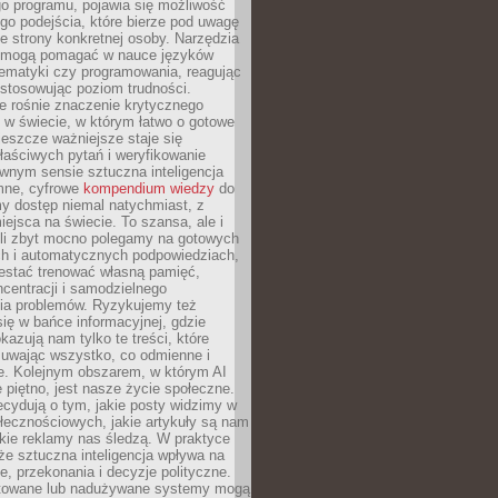
o programu, pojawia się możliwość
go podejścia, które bierze pod uwagę
e strony konkretnej osoby. Narzędzia
I mogą pomagać w nauce języków
ematyki czy programowania, reagując
ostosowując poziom trudności.
e rośnie znaczenie krytycznego
 w świecie, w którym łatwo o gotowe
jeszcze ważniejsze staje się
aściwych pytań i weryfikowanie
wnym sensie sztuczna inteligencja
mne, cyfrowe
kompendium wiedzy
do
y dostęp niemal natychmiast, z
ejsca na świecie. To szansa, ale i
śli zbyt mocno polegamy na gotowych
ch i automatycznych podpowiedziach,
stać trenować własną pamięć,
centracji i samodzielnego
ia problemów. Ryzykujemy też
ię w bańce informacyjnej, gdzie
kazują nam tylko te treści, które
suwając wszystko, co odmienne i
ce. Kolejnym obszarem, w którym AI
e piętno, jest nasze życie społeczne.
cydują o tym, jakie posty widzimy w
łecznościowych, jakie artykuły są nam
akie reklamy nas śledzą. W praktyce
że sztuczna inteligencja wpływa na
, przekonania i decyzje polityczne.
ktowane lub nadużywane systemy mogą