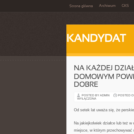
Archiwum
GKS
Strona główna
KANDYDAT
NA KAŻDEJ DZIA
DOMOWYM POWI
DOBRE
POSTED BY ADMIN
POSTED ON
WYŁĄCZONA
Od setek lat uważa się, że persk
Na jakiejkolwiek działce lub też
miejsce, w którym przechowywać m