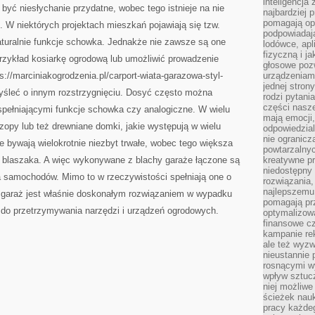
inteligencja
być niesłychanie przydatne, wobec tego istnieje na nie
najbardziej
pomagają op
 W niektórych projektach mieszkań pojawiają się tzw.
podpowiadają
aturalnie funkcje schowka. Jednakże nie zawsze są one
lodówce, apl
fizyczną i j
rzykład kosiarkę ogrodową lub umożliwić prowadzenie
głosowe poz
s://marciniakogrodzenia.pl/carport-wiata-garazowa-styl-
urządzeniam
jednej stron
yśleć o innym rozstrzygnięciu. Dosyć często można
rodzi pytani
części nasze
spełniającymi funkcje schowka czy analogiczne. W wielu
mają emocji,
opy lub też drewniane domki, jakie występują w wielu
odpowiedzial
nie ogranicz
 bywają wielokrotnie niezbyt trwałe, wobec tego większa
powtarzalnyc
p blaszaka. A więc wykonywane z blachy garaże łączone są
kreatywne pr
niedostępny 
ia samochodów. Mimo to w rzeczywistości spełniają one o
rozwiązania
najlepszemu
ki garaż jest właśnie doskonałym rozwiązaniem w wypadku
pomagają pr
i do przetrzymywania narzędzi i urządzeń ogrodowych.
optymalizow
finansowe cz
kampanie re
ale też wyz
nieustannie 
rosnącymi w
wpływ sztucz
niej możliwe
ścieżek nauk
pracy każde