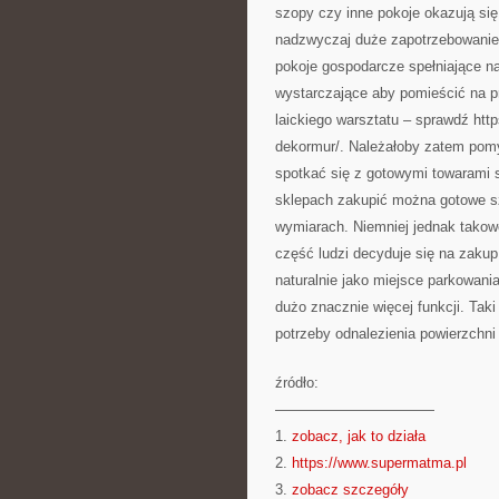
szopy czy inne pokoje okazują się 
nadzwyczaj duże zapotrzebowanie.
pokoje gospodarcze spełniające n
wystarczające aby pomieścić na p
laickiego warsztatu – sprawdź http
dekormur/. Należałoby zatem pom
spotkać się z gotowymi towarami 
sklepach zakupić można gotowe sz
wymiarach. Niemniej jednak takowe
część ludzi decyduje się na zaku
naturalnie jako miejsce parkowan
dużo znacznie więcej funkcji. Ta
potrzeby odnalezienia powierzchn
źródło:
———————————
1.
zobacz, jak to działa
2.
https://www.supermatma.pl
3.
zobacz szczegóły