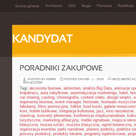
Archiwum
GKS
Noga
Pierwsza
Redakcja
Strona główna
KANDYDAT
PORADNIKI ZAKUPOWE
POSTED BY ADMIN
POSTED ON KWI - 1 - 2026
MOŻLIWOŚĆ K
WYŁĄCZONA
Tagi:
akcesoria biurowe
,
aktorstwo
,
analiza Big Data
,
animacje sp
krajobrazu
,
auta zabytkowe
,
automatyzacja marketingu
,
balet
,
boo
car sharing
,
casting
,
choreografia
,
content video
,
design wnętrz
,
e
ergonomia biurowa
,
event manager
,
festiwale
,
festiwale muzyczne
fabularny
,
filmy promocyjne
,
folklor
,
food trucki
,
galerie nowoczes
koni
,
hotele butikowe
,
integracja kulturowa
,
jazz
,
kino niezależne
,
stand-up
,
koncerty plenerowe
,
konferencje międzynarodowe
,
kult
turystyczne
,
marketing afiliacyjny
,
meble ogrodowe
,
miejsca rekr
klasyczna
,
muzea sztuki
,
muzyka klasyczna
,
ogród botaniczny
,
o
organizacja eventów
,
parki narodowe
,
planery podróży
,
podróże ro
procesy produkcji
,
produkty lokalne
,
programy lojalnościowe
,
proj