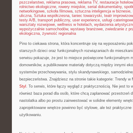
pszczelarstwo
,
reklama prasowa
,
reklama TV
,
restauracje hotelo
rolnictwo ekologiczne
,
rowery miejskie
,
serial dokumentalny
,
spotk
networkingowe
,
szkoła filmowa
,
sztuczna inteligencja w biznesie
,
uliczna
,
Sztuka współczesna
,
taniec towarzyski
,
teatr improwizo
testy A/B
,
transport publiczny
,
user experience
,
usługi cateringow
warsztaty rozwojowe
,
wellness w hotelach
,
wydarzenia artystyczn
wypożyczalnie samochodów
,
wystawy branżowe
,
zwiedzanie z p
ekologiczna
,
żywność regionalna
Pino to ciekawa strona, która koncentruje się na wyposażeniu pok
starszych dzieci oraz funkcjonalnych rozwiązaniach do mieszkan
serwisu pokazuje, że jest to miejsce poświęcone funkcjonalnym 
domowników, a publikowane materiały dotyczą między innymi eko
systemów przechowywania, stylu skandynawskiego, samodzielnej 
bezpieczeństwa. Znajdziesz na stronie takie kategorie: Trendy w 
Styl
. To serwis, które łączy wygląd z praktycznością. Nie jest to wy
również baza porad dla osób, które chcą zaplanować przestrzeń 
nastolatka albo po prostu zainwestować w solidne elementy wnętr
zaprojektowane wnętrze powinno być stylowe, ale też praktyczne
użytkowaniu.