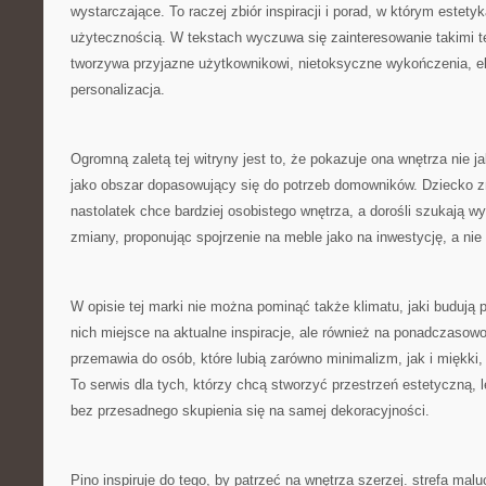
wystarczające. To raczej zbiór inspiracji i porad, w którym estety
użytecznością. W tekstach wyczuwa się zainteresowanie takimi t
tworzywa przyjazne użytkownikowi, nietoksyczne wykończenia, e
personalizacja.
Ogromną zaletą tej witryny jest to, że pokazuje ona wnętrza nie j
jako obszar dopasowujący się do potrzeb domowników. Dziecko z
nastolatek chce bardziej osobistego wnętrza, a dorośli szukają w
zmiany, proponując spojrzenie na meble jako na inwestycję, a nie 
W opisie tej marki nie można pominąć także klimatu, jaki budują p
nich miejsce na aktualne inspiracje, ale również na ponadczasow
przemawia do osób, które lubią zarówno minimalizm, jak i miękki,
To serwis dla tych, którzy chcą stworzyć przestrzeń estetyczną, 
bez przesadnego skupienia się na samej dekoracyjności.
Pino inspiruje do tego, by patrzeć na wnętrza szerzej. strefa malu