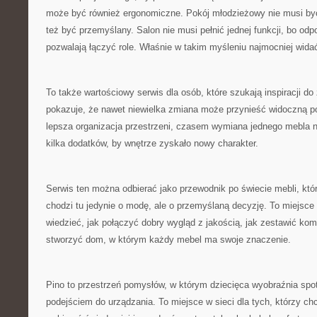
może być również ergonomiczne. Pokój młodzieżowy nie musi b
też być przemyślany. Salon nie musi pełnić jednej funkcji, bo od
pozwalają łączyć role. Właśnie w takim myśleniu najmocniej widać
To także wartościowy serwis dla osób, które szukają inspiracji d
pokazuje, że nawet niewielka zmiana może przynieść widoczną 
lepsza organizacja przestrzeni, czasem wymiana jednego mebla 
kilka dodatków, by wnętrze zyskało nowy charakter.
Serwis ten można odbierać jako przewodnik po świecie mebli, któr
chodzi tu jedynie o modę, ale o przemyślaną decyzję. To miejsce 
wiedzieć, jak połączyć dobry wygląd z jakością, jak zestawić kom
stworzyć dom, w którym każdy mebel ma swoje znaczenie.
Pino to przestrzeń pomysłów, w którym dziecięca wyobraźnia spo
podejściem do urządzania. To miejsce w sieci dla tych, którzy c