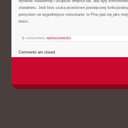
wybierać świadomiej i urządzać wnętrza tak, aby były komfortow
charakteru. Jeśli ktoś szuka przestrzeni poświęconej funkcjonaln
pomysłom na wygodniejsze mieszkanie, to Pino jawi się jako mie
treści.
CATEGORIES:
NIERUCHOMOŚCI
Comments are closed.