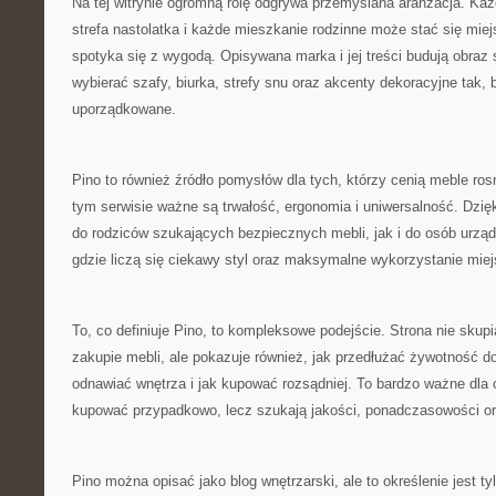
Na tej witrynie ogromną rolę odgrywa przemyślana aranżacja. Każ
strefa nastolatka i każde mieszkanie rodzinne może stać się mi
spotyka się z wygodą. Opisywana marka i jej treści budują obraz s
wybierać szafy, biurka, strefy snu oraz akcenty dekoracyjne tak, 
uporządkowane.
Pino to również źródło pomysłów dla tych, którzy cenią meble r
tym serwisie ważne są trwałość, ergonomia i uniwersalność. Dzięk
do rodziców szukających bezpiecznych mebli, jak i do osób urzą
gdzie liczą się ciekawy styl oraz maksymalne wykorzystanie miej
To, co definiuje Pino, to kompleksowe podejście. Strona nie sku
zakupie mebli, ale pokazuje również, jak przedłużać żywotność 
odnawiać wnętrza i jak kupować rozsądniej. To bardzo ważne dla 
kupować przypadkowo, lecz szukają jakości, ponadczasowości o
Pino można opisać jako blog wnętrzarski, ale to określenie jest t