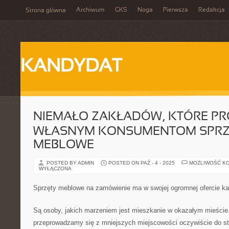
Archiwum
GKS
Noga
Pierwsza
Redakcja
Strona główna
KANDYDAT
NIEMAŁO ZAKŁADÓW, KTÓRE P
WŁASNYM KONSUMENTOM SPRZ
MEBLOWE
POSTED BY ADMIN
POSTED ON PAŹ - 4 - 2025
MOŻLIWOŚĆ K
WYŁĄCZONA
Sprzęty meblowe na zamówienie ma w swojej ogromnej ofercie k
Są osoby, jakich marzeniem jest mieszkanie w okazałym mieści
przeprowadzamy się z mniejszych miejscowości oczywiście do st