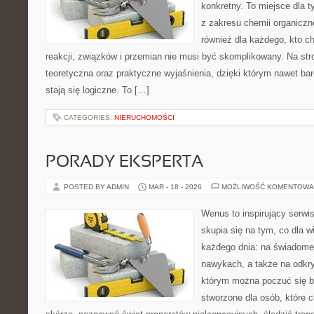
konkretny. To miejsce dla t
z zakresu chemii organiczne
również dla każdego, kto c
reakcji, związków i przemian nie musi być skomplikowany. Na str
teoretyczna oraz praktyczne wyjaśnienia, dzięki którym nawet bar
stają się logiczne. To […]
CATEGORIES:
NIERUCHOMOŚCI
PORADY EKSPERTA
POSTED BY ADMIN
MAR - 18 - 2026
MOŻLIWOŚĆ KOMENTOWA
Wenus to inspirujący serwi
skupia się na tym, co dla w
każdego dnia: na świadomej
nawykach, a także na odkr
którym można poczuć się ba
stworzone dla osób, które 