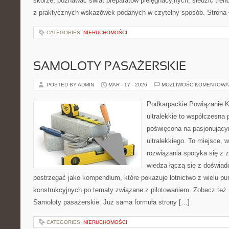
skórze, poznawać świat preparatów pielęgnacyjnych, śledzić tren
z praktycznych wskazówek podanych w czytelny sposób. Strona 
CATEGORIES:
NIERUCHOMOŚCI
SAMOLOTY PASAŻERSKIE
POSTED BY ADMIN
MAR - 17 - 2026
MOŻLIWOŚĆ KOMENTOWA
Podkarpackie Powiązanie K
ultralekkie to współczesna p
poświęcona na pasjonującym
ultralekkiego. To miejsce,
rozwiązania spotyka się z 
wiedza łączą się z doświa
postrzegać jako kompendium, które pokazuje lotnictwo z wielu pu
konstrukcyjnych po tematy związane z pilotowaniem. Zobacz też Pr
Samoloty pasażerskie. Już sama formuła strony […]
CATEGORIES:
NIERUCHOMOŚCI