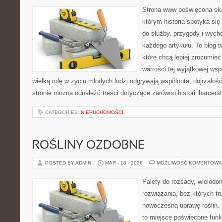
Strona www poświęcona ska
którym historia spotyka się
do służby, przygody i wych
każdego artykułu. To blog 
które chcą lepiej zrozumieć
wartości tej wyjątkowej wsp
wielką rolę w życiu młodych ludzi odgrywają wspólnota, dojrzałość
stronie można odnaleźć treści dotyczące zarówno historii harcerst
CATEGORIES:
NIERUCHOMOŚCI
ROŚLINY OZDOBNE
POSTED BY ADMIN
MAR - 16 - 2026
MOŻLIWOŚĆ KOMENTOWA
Palety do rozsady, wielodoni
rozwiązania, bez których t
nowoczesną uprawę roślin. 
to miejsce poświęcone fun