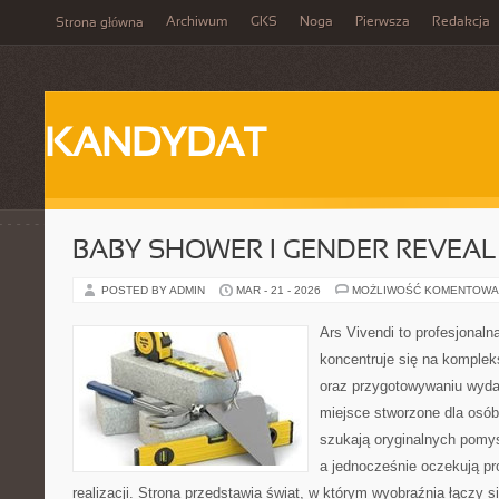
Archiwum
GKS
Noga
Pierwsza
Redakcja
Strona główna
KANDYDAT
BABY SHOWER I GENDER REVEAL
POSTED BY ADMIN
MAR - 21 - 2026
MOŻLIWOŚĆ KOMENTOWA
Ars Vivendi to profesjonalna
koncentruje się na komple
oraz przygotowywaniu wyda
miejsce stworzone dla osób, 
szukają oryginalnych pomys
a jednocześnie oczekują pr
realizacji. Strona przedstawia świat, w którym wyobraźnia łączy s