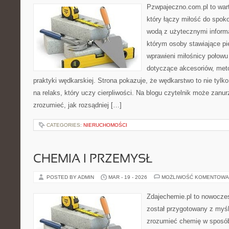
Pzwpajeczno.com.pl to war
który łączy miłość do spo
wodą z użytecznymi informa
którym osoby stawiające pi
wprawieni miłośnicy połow
dotyczące akcesoriów, meto
praktyki wędkarskiej. Strona pokazuje, że wędkarstwo to nie tylk
na relaks, który uczy cierpliwości. Na blogu czytelnik może zanu
zrozumieć, jak rozsądniej […]
CATEGORIES:
NIERUCHOMOŚCI
CHEMIA I PRZEMYSŁ
POSTED BY ADMIN
MAR - 19 - 2026
MOŻLIWOŚĆ KOMENTOWA
Zdajechemie.pl to nowoczes
został przygotowany z myś
zrozumieć chemię w sposób