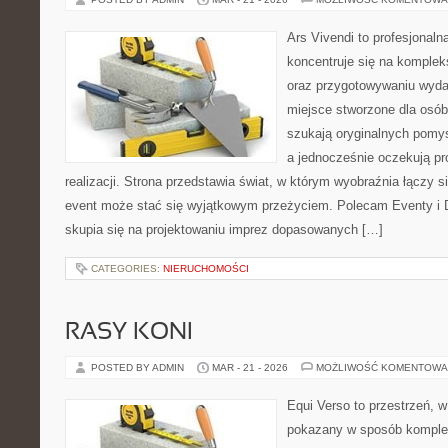
Ars Vivendi to profesjonalna
koncentruje się na komple
oraz przygotowywaniu wyda
miejsce stworzone dla osób, 
szukają oryginalnych pomys
a jednocześnie oczekują pr
realizacji. Strona przedstawia świat, w którym wyobraźnia łączy s
event może stać się wyjątkowym przeżyciem. Polecam Eventy i 
skupia się na projektowaniu imprez dopasowanych […]
CATEGORIES:
NIERUCHOMOŚCI
RASY KONI
POSTED BY ADMIN
MAR - 21 - 2026
MOŻLIWOŚĆ KOMENTOWA
Equi Verso to przestrzeń, w
pokazany w sposób komplek