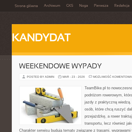
Archiwum
GKS
Noga
Pierwsza
Redakcja
Strona główna
KANDYDAT
WEEKENDOWE WYPADY
POSTED BY ADMIN
MAR - 23 - 2026
MOŻLIWOŚĆ KOMENTOWA
TeamBike.pl to nowoczesna
podróżom rowerowym, która
jazdy z praktyczną wiedzą.
osób, które chcą ruszyć dal
przejażdżkę, a rower traktu
transportu, lecz również ja
Charakter serwisu budują tematy związane z trasami, wyprawami w