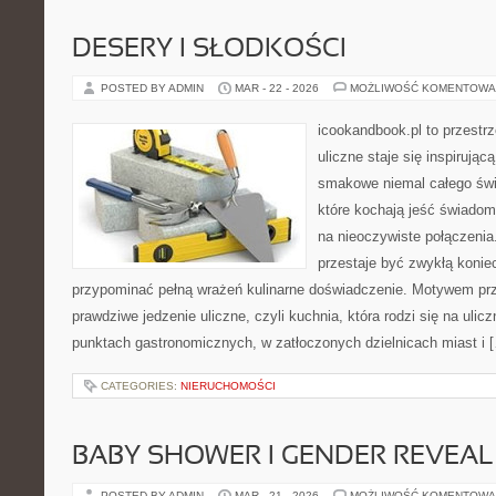
DESERY I SŁODKOŚCI
POSTED BY ADMIN
MAR - 22 - 2026
MOŻLIWOŚĆ KOMENTOWA
icookandbook.pl to przestr
uliczne staje się inspirują
smakowe niemal całego świa
które kochają jeść świadomi
na nieoczywiste połączenia.
przestaje być zwykłą konie
przypominać pełną wrażeń kulinarne doświadczenie. Motywem pr
prawdziwe jedzenie uliczne, czyli kuchnia, która rodzi się na uli
punktach gastronomicznych, w zatłoczonych dzielnicach miast i 
CATEGORIES:
NIERUCHOMOŚCI
BABY SHOWER I GENDER REVEAL
POSTED BY ADMIN
MAR - 21 - 2026
MOŻLIWOŚĆ KOMENTOWA