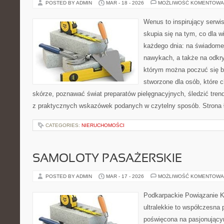
POSTED BY ADMIN
MAR - 18 - 2026
MOŻLIWOŚĆ KOMENTOWA
Wenus to inspirujący serwi
skupia się na tym, co dla w
każdego dnia: na świadomej
nawykach, a także na odkr
którym można poczuć się ba
stworzone dla osób, które 
skórze, poznawać świat preparatów pielęgnacyjnych, śledzić tren
z praktycznych wskazówek podanych w czytelny sposób. Strona 
CATEGORIES:
NIERUCHOMOŚCI
SAMOLOTY PASAŻERSKIE
POSTED BY ADMIN
MAR - 17 - 2026
MOŻLIWOŚĆ KOMENTOWA
Podkarpackie Powiązanie K
ultralekkie to współczesna p
poświęcona na pasjonującym