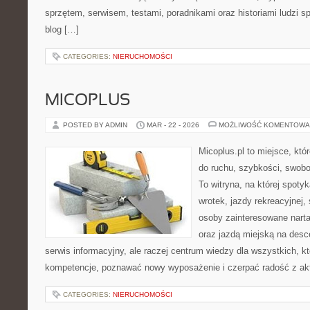
sprzętem, serwisem, testami, poradnikami oraz historiami ludzi 
blog […]
CATEGORIES:
NIERUCHOMOŚCI
MICOPLUS
POSTED BY ADMIN
MAR - 22 - 2026
MOŻLIWOŚĆ KOMENTOWA
Micoplus.pl to miejsce, któ
do ruchu, szybkości, swobo
To witryna, na której spotyk
wrotek, jazdy rekreacyjnej,
osoby zainteresowane narta
oraz jazdą miejską na desce
serwis informacyjny, ale raczej centrum wiedzy dla wszystkich, k
kompetencje, poznawać nowy wyposażenie i czerpać radość z ak
CATEGORIES:
NIERUCHOMOŚCI