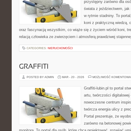
przystępny zarówno dla osó
świata z jeździectwem, jak i
w rytmie stadniny. To porta
koni z praktyczną wiedzą,
oraz fascynacją wszystkim, co wiąże się z życiem wśród koni, tr
relacją człowieka ze zwierzęciem i atmosferą prawdziwej stajenne
CATEGORIES:
NIERUCHOMOŚCI
GRAFFITI
POSTED BY ADMIN
MAR - 20 - 2026
MOŻLIWOŚĆ KOMENTOWA
Graffiti-lubin.pl to portal s
artu, twórczości digitalowej 
nowoczesne centrum inspira
twórcza energia ulicy z pre
Portal prezentuje, że wyob
zarówno na betonowej powier
monitora. To portal dla osób, które chcą projektować, rozwijać u