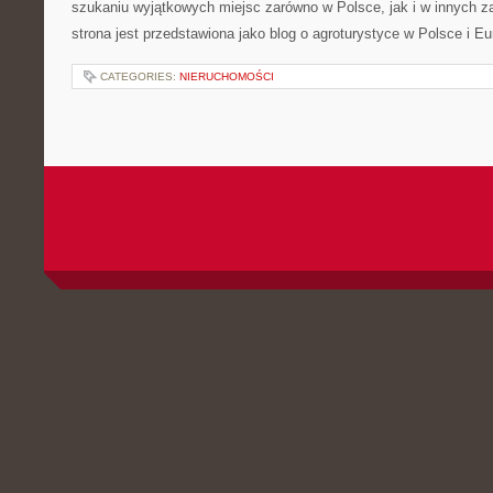
szukaniu wyjątkowych miejsc zarówno w Polsce, jak i w innych 
strona jest przedstawiona jako blog o agroturystyce w Polsce i Eu
CATEGORIES:
NIERUCHOMOŚCI