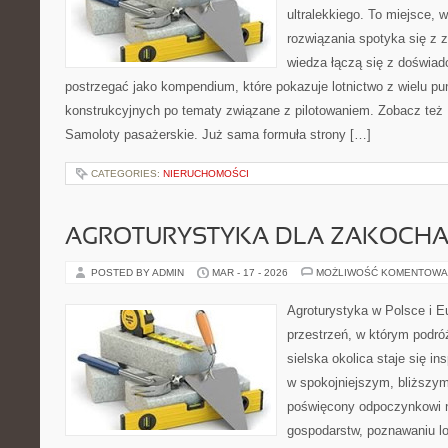
ultralekkiego. To miejsce,
rozwiązania spotyka się z 
wiedza łączą się z doświa
postrzegać jako kompendium, które pokazuje lotnictwo z wielu pu
konstrukcyjnych po tematy związane z pilotowaniem. Zobacz też Pr
Samoloty pasażerskie. Już sama formuła strony […]
CATEGORIES:
NIERUCHOMOŚCI
AGROTURYSTYKA DLA ZAKOCH
POSTED BY ADMIN
MAR - 17 - 2026
MOŻLIWOŚĆ KOMENTOWA
Agroturystyka w Polsce i Eu
przestrzeń, w którym podróż
sielska okolica staje się in
w spokojniejszym, bliższym
poświęcony odpoczynkowi n
gospodarstw, poznawaniu lo