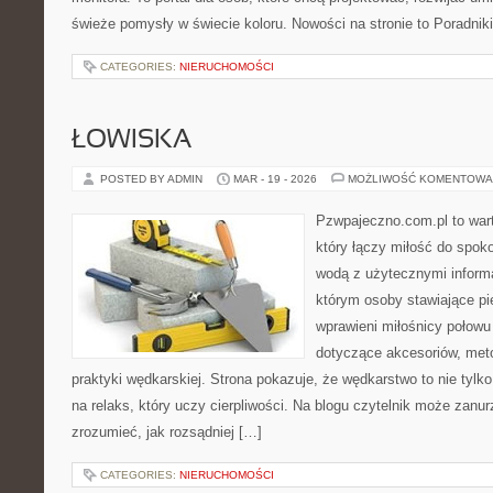
świeże pomysły w świecie koloru. Nowości na stronie to Poradniki 
CATEGORIES:
NIERUCHOMOŚCI
ŁOWISKA
POSTED BY ADMIN
MAR - 19 - 2026
MOŻLIWOŚĆ KOMENTOWA
Pzwpajeczno.com.pl to war
który łączy miłość do spo
wodą z użytecznymi informa
którym osoby stawiające pi
wprawieni miłośnicy połow
dotyczące akcesoriów, meto
praktyki wędkarskiej. Strona pokazuje, że wędkarstwo to nie tylk
na relaks, który uczy cierpliwości. Na blogu czytelnik może zanu
zrozumieć, jak rozsądniej […]
CATEGORIES:
NIERUCHOMOŚCI