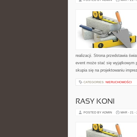
realizacji. Strona przedstawia świ
event może stać się wyjątkowym 
skupia się na projektowaniu impr
CATEGORIES:
NIERUCHOMOŚCI
RASY KONI
POSTED BY ADMIN
MAR - 21 -