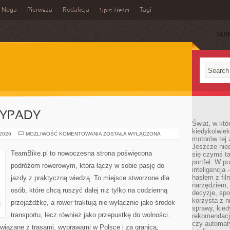
Noga
Pierwsza
Redakcja
Tagi
Spis Treści
SUB
YPADY
Świat, w któ
kiedykolwiek
WEEKENDOWE
 2026
MOŻLIWOŚĆ KOMENTOWANIA
ZOSTAŁA WYŁĄCZONA
motorów tej 
WYPADY
Jeszcze nied
TeamBike.pl to nowoczesna strona poświęcona
się czymś t
portfel. W 
podróżom rowerowym, która łączy w sobie pasję do
inteligencja
hasłem z fil
jazdy z praktyczną wiedzą. To miejsce stworzone dla
narzędziem,
osób, które chcą ruszyć dalej niż tylko na codzienną
decyzje, spo
korzysta z n
przejażdżkę, a rower traktują nie wyłącznie jako środek
sprawy, kie
transportu, lecz również jako przepustkę do wolności.
rekomendacj
czy automat
wiązane z trasami, wyprawami w Polsce i za granicą,