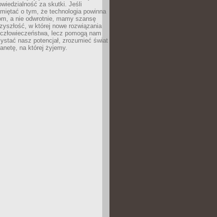
owiedzialność za skutki. Jeśli
miętać o tym, że technologia powinna
iom, a nie odwrotnie, mamy szansę
zyszłość, w której nowe rozwiązania
ą człowieczeństwa, lecz pomogą nam
zystać nasz potencjał, zrozumieć świat
lanetę, na której żyjemy.