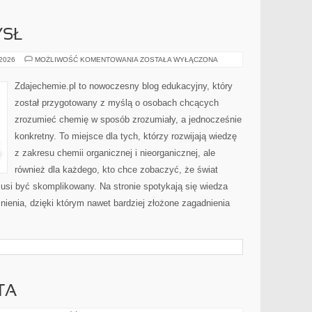
YSŁ
CHEMIA
 2026
MOŻLIWOŚĆ KOMENTOWANIA
ZOSTAŁA WYŁĄCZONA
I
PRZEMYSŁ
Zdajechemie.pl to nowoczesny blog edukacyjny, który
został przygotowany z myślą o osobach chcących
zrozumieć chemię w sposób zrozumiały, a jednocześnie
konkretny. To miejsce dla tych, którzy rozwijają wiedzę
z zakresu chemii organicznej i nieorganicznej, ale
również dla każdego, kto chce zobaczyć, że świat
musi być skomplikowany. Na stronie spotykają się wiedza
nienia, dzięki którym nawet bardziej złożone zagadnienia
TA