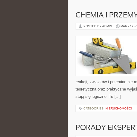
CHEMIA I PRZEM
POSTED BY ADMIN
MAR - 19 -
reakcji, związków i przemian nie 
teoretyczna oraz praktyczne wyjaś
stają się logiczne. To […]
CATEGORIES:
NIERUCHOMOŚCI
PORADY EKSPER