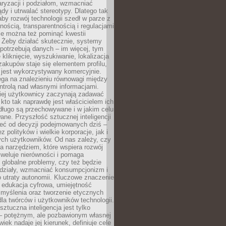
aryzacji i podziałom, wzmacniać
ądy i utrwalać stereotypy. Dlatego tak
aby rozwój technologii szedł w parze z
nością, transparentnością i regulacjami
ie można też pominąć kwestii
 Żeby działać skutecznie, systemy
 potrzebują danych – im więcej, tym
 kliknięcie, wyszukiwanie, lokalizacja
 zakupów staje się elementem profilu,
 jest wykorzystywany komercyjnie.
ega na znalezieniu równowagi między
trolą nad własnymi informacjami.
iej użytkownicy zaczynają zadawać
, kto tak naprawdę jest właścicielem ich
długo są przechowywane i w jakim celu
ne. Przyszłość sztucznej inteligencji
żeć od decyzji podejmowanych dziś –
 polityków i wielkie korporacje, jak i
ych użytkowników. Od nas zależy, czy
na narzędziem, które wspiera rozwój
iweluje nierówności i pomaga
globalne problemy, czy też będzie
odziały, wzmacniać konsumpcjonizm i
 utraty autonomii. Kluczowe znaczenie
 edukacja cyfrowa, umiejętność
 myślenia oraz tworzenie etycznych
la twórców i użytkowników technologii.
sztuczna inteligencja jest tylko
– potężnym, ale pozbawionym własnej
wiek nadaje jej kierunek, definiuje cele