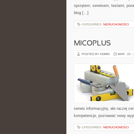
sprzętem, serwisem, testami, pora
blog […]
CATEGORIES:
NIERUCHOMOŚCI
MICOPLUS
POSTED BY ADMIN
MAR - 22 -
serwis informacyjny, ale raczej c
kompetencje, poznawać nowy wypo
CATEGORIES:
NIERUCHOMOŚCI