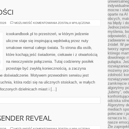
uniwersalneg
indywidualne
mocne i słab
OŚCI
oparte na A
obcych, mat
na błędy i d
DESERY
 2026
MOŻLIWOŚĆ KOMENTOWANIA
ZOSTAŁA WYŁĄCZONA
I
Jednocześni
SŁODKOŚCI
myślenia, bo
icookandbook.pl to przestrzeń, w którym jedzenie
odpowiedzi, 
zadawanie wł
uliczne staje się inspirującą wędrówką przez nuty
źródeł. W pe
smakowe niemal całego świata. To strona dla osób,
tworzy ogro
którego mam
które kochają jeść świadomie, ciekawie i z otwartością
dowolnego mi
na nieoczywiste połączenia. Tutaj codzienny posiłek
pułapka. Je
rozwiązania
przestaje być zwykłą koniecznością, a zaczyna
możemy prze
zdolność kon
rne doświadczenie. Motywem przewodnim serwisu jest
rozwiązywan
kuchnia, która rodzi się na ulicznych stoiskach, w małych
zamknięcie s
algorytmy po
łoczonych dzielnicach miast i […]
„lubimy”, od
konfrontują
odciska siln
Algorytmy de
mediach spo
polecane i j
GENDER REVEAL
oznacza to, 
nasze emocje
Źle zaproje
BABY
 2026
MOŻLIWOŚĆ KOMENTOWANIA
ZOSTAŁA WYŁĄCZONA