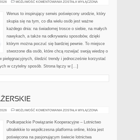
PORADY
 2026
MOŻLIWOŚĆ KOMENTOWANIA
ZOSTAŁA WYŁĄCZONA
EKSPERTA
Wenus to inspirujący serwis poświęcony urodzie, który
skupia się na tym, co dla wielu osób jest ważne
każdego dnia: na świadomej trosce o siebie, na małych
nawykach, a także na odkrywaniu sposobów, dzięki
którym można poczuć się bardziej pewnie. To miejsce
stworzone dla osób, które chcą rozwijać swoją wiedzę o
 pielęgnacyjnych, śledzić trendy i jednocześnie korzystać
ch w czytelny sposób. Strona łączy w […]
ŻERSKIE
SAMOLOTY
 2026
MOŻLIWOŚĆ KOMENTOWANIA
ZOSTAŁA WYŁĄCZONA
PASAŻERSKIE
Podkarpackie Powiązanie Kooperacyjne – Lotnictwo
ultralekkie to współczesna platforma online, która jest
poświęcona na pasjonującym świecie lotnictwa