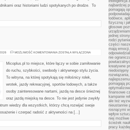
inteligencja
najbardziej
dnikami oraz historiami ludzi spotykanych po drodze. To
pomagają op
podpowiadają
lodówce, apl
fizyczną i j
głosowe poz
urządzeniam
jednej stron
rodzi pytani
części nasze
mają emocji,
MICOPLUS
 2026
MOŻLIWOŚĆ KOMENTOWANIA
ZOSTAŁA WYŁĄCZONA
odpowiedzial
nie ogranicz
powtarzalnyc
Micoplus.pl to miejsce, które łączy w sobie zamiłowanie
kreatywne pr
do ruchu, szybkości, swobody i aktywnego stylu życia.
niedostępny 
rozwiązania
To witryna, na której spotykają się miłośnicy rolek,
najlepszemu
pomagają pr
wrotek, jazdy rekreacyjnej, sportów lodowych, a także
optymalizow
osoby zainteresowane nartami, jazdą na desce śnieżnej
finansowe cz
kampanie re
oraz jazdą miejską na desce. To nie jest jedynie zwykły
ale też wyz
entrum wiedzy dla wszystkich, którzy chcą rozwijać swoje
nieustannie 
rosnącymi w
sażenie i czerpać radość z aktywności na […]
wpływ sztucz
niej możliwe
ścieżek nauk
pracy każde