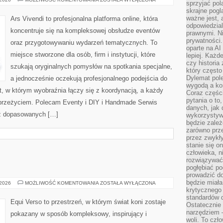
sprzyjać pol
SHOWER
skrajne pogl
I
GENDER
ważne jest, 
Ars Vivendi to profesjonalna platforma online, która
REVEAL
odpowiedzial
koncentruje się na kompleksowej obsłudze eventów
prawnymi. N
prywatności.
oraz przygotowywaniu wydarzeń tematycznych. To
oparte na AI
miejsce stworzone dla osób, firm i instytucji, które
lepiej. Każde
czy historia
szukają oryginalnych pomysłów na spotkania specjalne,
który często
Dylemat pol
a jednocześnie oczekują profesjonalnego podejścia do
wygodą a kon
at, w którym wyobraźnia łączy się z koordynacją, a każdy
Coraz częśc
pytania o to
przeżyciem. Polecam Eventy i DIY i Handmade Serwis
danych, jak 
ez dopasowanych […]
wykorzystywa
będzie zale
zarówno przez
przez zwykł
stanie się o
człowieka, n
rozwiązywać 
pogłębiać p
prowadzić do
będzie miała
RASY
 2026
MOŻLIWOŚĆ KOMENTOWANIA
ZOSTAŁA WYŁĄCZONA
KONI
krytycznego
standardów d
Equi Verso to przestrzeń, w którym świat koni zostaje
Ostatecznie 
narzędziem 
pokazany w sposób kompleksowy, inspirujący i
woli. To czło