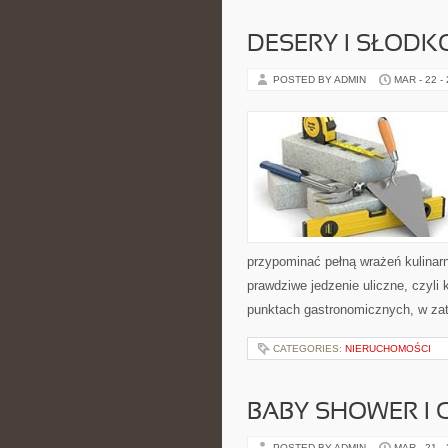
DESERY I SŁODK
POSTED BY ADMIN
MAR - 22 -
przypominać pełną wrażeń kulina
prawdziwe jedzenie uliczne, czyli 
punktach gastronomicznych, w zat
CATEGORIES:
NIERUCHOMOŚCI
BABY SHOWER I 
POSTED BY ADMIN
MAR - 21 -