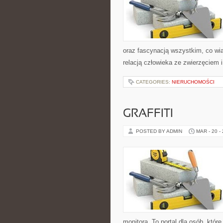
oraz fascynacją wszystkim, co wią
relacją człowieka ze zwierzęciem 
CATEGORIES:
NIERUCHOMOŚCI
GRAFFITI
POSTED BY ADMIN
MAR - 20 -
monitora. To portal dla osób, któr