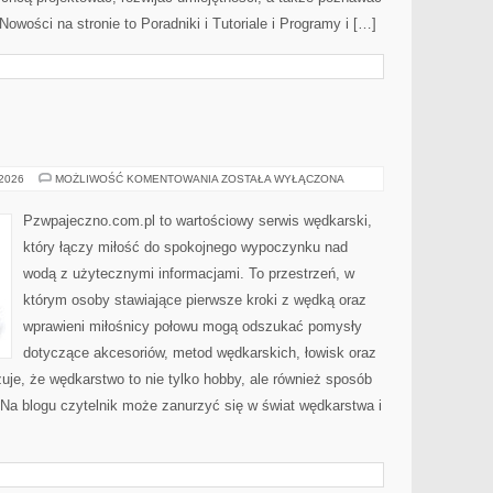
owości na stronie to Poradniki i Tutoriale i Programy i […]
ŁOWISKA
 2026
MOŻLIWOŚĆ KOMENTOWANIA
ZOSTAŁA WYŁĄCZONA
Pzwpajeczno.com.pl to wartościowy serwis wędkarski,
który łączy miłość do spokojnego wypoczynku nad
wodą z użytecznymi informacjami. To przestrzeń, w
którym osoby stawiające pierwsze kroki z wędką oraz
wprawieni miłośnicy połowu mogą odszukać pomysły
dotyczące akcesoriów, metod wędkarskich, łowisk oraz
zuje, że wędkarstwo to nie tylko hobby, ale również sposób
. Na blogu czytelnik może zanurzyć się w świat wędkarstwa i