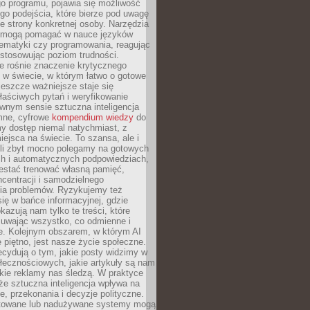
o programu, pojawia się możliwość
go podejścia, które bierze pod uwagę
e strony konkretnej osoby. Narzędzia
I mogą pomagać w nauce języków
ematyki czy programowania, reagując
ostosowując poziom trudności.
e rośnie znaczenie krytycznego
 w świecie, w którym łatwo o gotowe
jeszcze ważniejsze staje się
aściwych pytań i weryfikowanie
wnym sensie sztuczna inteligencja
mne, cyfrowe
kompendium wiedzy
do
y dostęp niemal natychmiast, z
ejsca na świecie. To szansa, ale i
śli zbyt mocno polegamy na gotowych
ch i automatycznych podpowiedziach,
stać trenować własną pamięć,
centracji i samodzielnego
ia problemów. Ryzykujemy też
ię w bańce informacyjnej, gdzie
kazują nam tylko te treści, które
suwając wszystko, co odmienne i
ce. Kolejnym obszarem, w którym AI
e piętno, jest nasze życie społeczne.
cydują o tym, jakie posty widzimy w
łecznościowych, jakie artykuły są nam
akie reklamy nas śledzą. W praktyce
że sztuczna inteligencja wpływa na
, przekonania i decyzje polityczne.
ktowane lub nadużywane systemy mogą