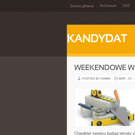
Archiwum
GKS
Strona główna
KANDYDAT
WEEKENDOWE W
POSTED BY ADMIN
MAR - 23 -
Charakter serwisu budują tematy z