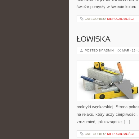
świeże pomysły w świecie koloru. N
CATEGORIES:
NIERUCHOMOŚCI
ŁOWISKA
POSTED BY ADMIN
MAR - 19 -
praktyki wędkarskiej. Strona poka
na relaks, który uczy cierpliwości
zrozumieć, jak rozsądniej […]
CATEGORIES:
NIERUCHOMOŚCI