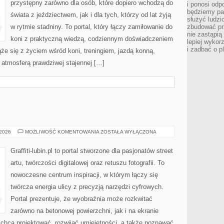
przystępny zarówno dla osób, które dopiero wchodzą do
i ponosi odp
będziemy pa
świata z jeździectwem, jak i dla tych, którzy od lat żyją
służyć ludz
w rytmie stadniny. To portal, który łączy zamiłowanie do
zbudować pr
nie zastąpi
koni z praktyczną wiedzą, codziennym doświadczeniem
lepiej wykor
i zadbać o p
że się z życiem wśród koni, treningiem, jazdą konną,
i atmosferą prawdziwej stajennej […]
GRAFFITI
 2026
MOŻLIWOŚĆ KOMENTOWANIA
ZOSTAŁA WYŁĄCZONA
Graffiti-lubin.pl to portal stworzone dla pasjonatów street
artu, twórczości digitalowej oraz retuszu fotografii. To
nowoczesne centrum inspiracji, w którym łączy się
twórcza energia ulicy z precyzją narzędzi cyfrowych.
Portal prezentuje, że wyobraźnia może rozkwitać
zarówno na betonowej powierzchni, jak i na ekranie
e chcą projektować, rozwijać umiejętności, a także poznawać