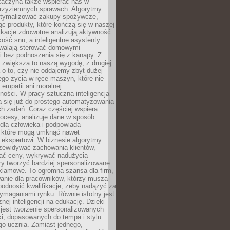
 zaczyna także wspierać nas w
 przyziemnych sprawach. Algorytmy
tymalizować zakupy spożywcze,
c produkty, które kończą się w naszej
ikacje zdrowotne analizują aktywność
akość snu, a inteligentne asystenty
walają sterować domowymi
i bez podnoszenia się z kanapy. Z
y zwiększa to naszą wygodę, z drugiej
a o to, czy nie oddajemy zbyt dużej
go życia w ręce maszyn, które nie
 empatii ani moralnej
ności. W pracy sztuczna inteligencja
a się już do prostego automatyzowania
h zadań. Coraz częściej wspiera
ocesy, analizuje dane w sposób
dla człowieka i podpowiada
, które mogą umknąć nawet
 ekspertowi. W biznesie algorytmy
zewidywać zachowania klientów,
ać ceny, wykrywać nadużycia
y tworzyć bardziej spersonalizowane
klamowe. To ogromna szansa dla firm,
wanie dla pracowników, którzy muszą
podnosić kwalifikacje, żeby nadążyć za
ymaganiami rynku. Równie istotny jest
nej inteligencji na edukację. Dzięki
 jest tworzenie spersonalizowanych
i, dopasowanych do tempa i stylu
go ucznia. Zamiast jednego,