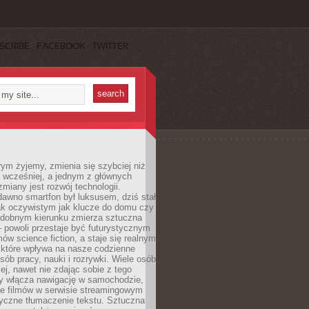
SCRIBE
FACEBOOK
TWITTER
rym żyjemy, zmienia się szybciej niż
 wcześniej, a jednym z głównych
zmiany jest rozwój technologii.
awno smartfon był luksusem, dziś stał
ak oczywistym jak klucze do domu czy
podobnym kierunku zmierza sztuczna
 – powoli przestaje być futurystycznym
mów science fiction, a staje się realnym
 które wpływa na nasze codzienne
sób pracy, nauki i rozrywki. Wiele osób
iej, nawet nie zdając sobie z tego
dy włącza nawigację w samochodzie,
e filmów w serwisie streamingowym
yczne tłumaczenie tekstu. Sztuczna