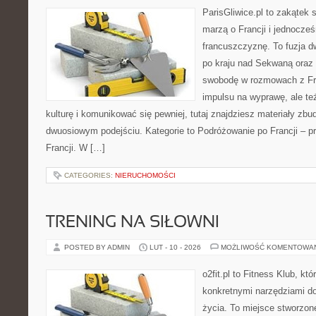
ParisGliwice.pl to zakątek 
marzą o Francji i jednocześ
francuszczyznę. To fuzja 
po kraju nad Sekwaną oraz 
swobodę w rozmowach z Fr
impulsu na wyprawę, ale te
kulturę i komunikować się pewniej, tutaj znajdziesz materiały zb
dwuosiowym podejściu. Kategorie to Podróżowanie po Francji – p
Francji. W […]
CATEGORIES:
NIERUCHOMOŚCI
TRENING NA SIŁOWNI
POSTED BY ADMIN
LUT - 10 - 2026
MOŻLIWOŚĆ KOMENTOWA
o2fit.pl to Fitness Klub, kt
konkretnymi narzędziami do
życia. To miejsce stworzon