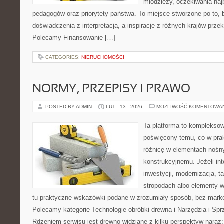
młodzieży, oczekiwania naj
pedagogów oraz priorytety państwa. To miejsce stworzone po to, 
doświadczenia z interpretacją, a inspiracje z różnych krajów przek
Polecamy Finansowanie […]
CATEGORIES:
NIERUCHOMOŚCI
NORMY, PRZEPISY I PRAWO
POSTED BY ADMIN
LUT - 13 - 2026
MOŻLIWOŚĆ KOMENTOWA
Ta platforma to komplekso
poświęcony temu, co w prak
różnicę w elementach nośn
konstrukcyjnemu. Jeżeli int
inwestycji, modernizacja, t
stropodach albo elementy 
tu praktyczne wskazówki podane w zrozumiały sposób, bez mark
Polecamy kategorie Technologie obróbki drewna i Narzędzia i Spr
Rdzeniem serwisu jest drewno widziane z kilku perspektyw naraz