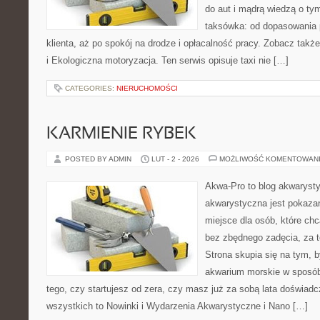
do aut i mądrą wiedzą o ty
taksówka: od dopasowania 
klienta, aż po spokój na drodze i opłacalność pracy. Zobacz takż
i Ekologiczna motoryzacja. Ten serwis opisuje taxi nie […]
CATEGORIES:
NIERUCHOMOŚCI
KARMIENIE RYBEK
POSTED BY ADMIN
LUT - 2 - 2026
MOŻLIWOŚĆ KOMENTOWAN
Akwa-Pro to blog akwaryst
akwarystyczna jest pokazan
miejsce dla osób, które ch
bez zbędnego zadęcia, za t
Strona skupia się na tym, 
akwarium morskie w sposób 
tego, czy startujesz od zera, czy masz już za sobą lata doświadc
wszystkich to Nowinki i Wydarzenia Akwarystyczne i Nano […]