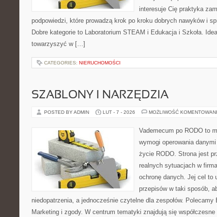
interesuje Cię praktyka zam
podpowiedzi, które prowadzą krok po kroku dobrych nawyków i s
Dobre kategorie to Laboratorium STEAM i Edukacja i Szkoła. Idea 
towarzyszyć w […]
CATEGORIES:
NIERUCHOMOŚCI
SZABLONY I NARZĘDZIA
POSTED BY ADMIN
LUT - 7 - 2026
MOŻLIWOŚĆ KOMENTOWAN
Vademecum po RODO to mie
wymogi operowania danymi
życie RODO. Strona jest p
realnych sytuacjach w firma
ochronę danych. Jej cel to 
przepisów w taki sposób, ab
niedopatrzenia, a jednocześnie czytelne dla zespołów. Polecamy E
Marketing i zgody. W centrum tematyki znajdują się współczesne