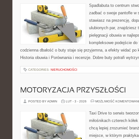
Spadlabuta to centrum stwo
zadbać o swoje pantofle w s
stawiasz na prezencję, dop
ulubionych par, znajdziesz
pielęgnacji obuwia w najlep
kompleksowe podejście do 
codzienna dbałość o buty staje się przyjemna, a efekty widać po k
Historia obuwia i Porównania i recenzje. Dobre buty potrafi wytr
CATEGORIES:
NIERUCHOMOŚCI
MOTORYZACJA PRZYSZŁOŚCI
POSTED BY ADMIN
LUT - 3 - 2026
MOŻLIWOŚĆ KOMENTOWAN
Taxi Drive to serwis tworzo
miłośnikach czterech kółek
chcą lepiej zrozumieć branż
miejsce, w którym praktyk