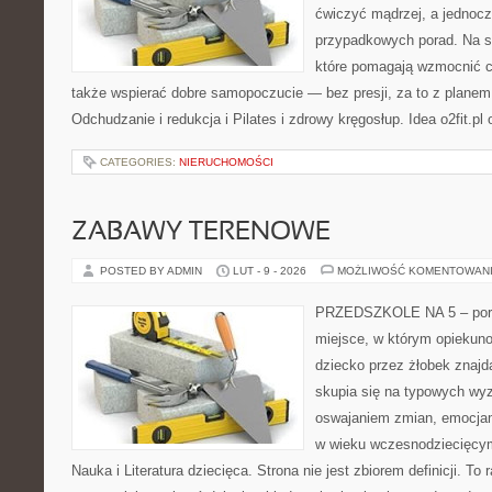
ćwiczyć mądrzej, a jednocze
przypadkowych porad. Na st
które pomagają wzmocnić ci
także wspierać dobre samopoczucie — bez presji, za to z planem
Odchudzanie i redukcja i Pilates i zdrowy kręgosłup. Idea o2fit.pl
CATEGORIES:
NIERUCHOMOŚCI
ZABAWY TERENOWE
POSTED BY ADMIN
LUT - 9 - 2026
MOŻLIWOŚĆ KOMENTOWAN
PRZEDSZKOLE NA 5 – porta
miejsce, w którym opiekun
dziecko przez żłobek znajdą
skupia się na typowych wy
oswajaniem zmian, emocjam
w wieku wczesnodziecięcy
Nauka i Literatura dziecięca. Strona nie jest zbiorem definicji. T