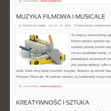
CATEGORIES:
NIERUCHOMOŚCI
MUZYKA FILMOWA I MUSICALE
POSTED BY ADMIN
LUT - 16 - 2026
MOŻLIWOŚĆ KOMENTOWA
To miejsce stworzyliśmy ja
którym wiedza spotyka się 
szukasz prostej ścieżki we
chcesz poukładać teorię, zn
prowadzące od prostych rze
jest zestaw definicji, tylko
osób, które chcą lepiej rozumieć muzykę. Nowości na stronie Na
Filmowa i Musicale. W centrum serwisu są fundamenty muzycznej
CATEGORIES:
NIERUCHOMOŚCI
KREATYWNOŚĆ I SZTUKA