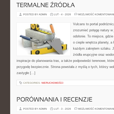
TERMALNE ŹRÓDŁA
POSTED BY ADMIN
LUT - 4 - 2026
MOŻLIWOŚĆ KOMENTOWAN
Vulcans to portal podróżnic
zrozumieć potęgę natury w j
odsłonie. To miejsce, gdzie
o cieple wnętrza planety, a 
każdym zakrętem szlaku. Je
źródła erupcyjne oraz wodo
inspiracje do planowania tras, a także podpowiedzi terenowe, któ
przygodę bezpiecznie. Strona powstała z myślą o tych, którzy wo
zastygłe […]
CATEGORIES:
NIERUCHOMOŚCI
PORÓWNANIA I RECENZJE
POSTED BY ADMIN
LUT - 3 - 2026
MOŻLIWOŚĆ KOMENTOWAN