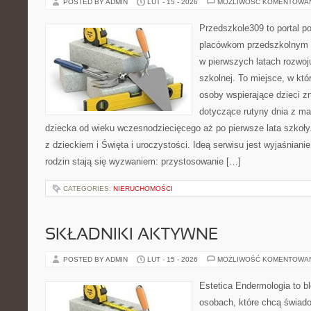
POSTED BY ADMIN
LUT - 15 - 2026
MOŻLIWOŚĆ KOMENTOWA
Przedszkole309 to portal p
placówkom przedszkolnym o
w pierwszych latach rozwoj
szkolnej. To miejsce, w kt
osoby wspierające dzieci z
dotyczące rutyny dnia z m
dziecka od wieku wczesnodziecięcego aż po pierwsze lata szkoł
z dzieckiem i Święta i uroczystości. Ideą serwisu jest wyjaśnianie
rodzin stają się wyzwaniem: przystosowanie […]
CATEGORIES:
NIERUCHOMOŚCI
SKŁADNIKI AKTYWNE
POSTED BY ADMIN
LUT - 15 - 2026
MOŻLIWOŚĆ KOMENTOWA
Estetica Endermologia to b
osobach, które chcą świado