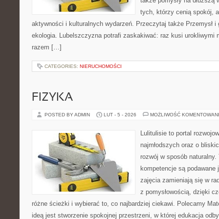
także pomysły na dłuższą w
tych, którzy cenią spokój, 
aktywności i kulturalnych wydarzeń. Przeczytaj także Przemysł i 
ekologia. Lubelszczyzna potrafi zaskakiwać: raz kusi urokliwymi
razem […]
CATEGORIES:
NIERUCHOMOŚCI
FIZYKA
POSTED BY ADMIN
LUT - 5 - 2026
MOŻLIWOŚĆ KOMENTOWAN
Lulitulisie to portal rozwoj
najmłodszych oraz o bliski
rozwój w sposób naturalny.
kompetencje są podawane j
zajęcia zamieniają się w ra
z pomysłowością, dzięki 
różne ścieżki i wybierać to, co najbardziej ciekawi. Polecamy Ma
ideą jest stworzenie spokojnej przestrzeni, w której edukacja odby