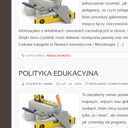
jednocześnie rozumieć, jak 
pielęgnacji, na czym polega
które procedury gabinetowe 
miejsce łączy rzeczywistoś
informacjami o składnikach i procesach zachodzących w skórze, 
Dzięki temu czytelnik może dobierać rozwiązania pewniej oraz omi
Ciekawe kategorie to Nowości kosmetyczne i Mezoterapia. […]
CATEGORIES:
NIERUCHOMOŚCI
POLITYKA EDUKACYJNA
POSTED BY ADMIN
LUT - 14 - 2026
MOŻLIWOŚĆ KOMENTOWA
To niezależny serwis poświ
krajowym, unijnym oraz glo
osobach, które chcą rozumie
tylko „tu i teraz”, ale równ
jak zmieniają się programy,