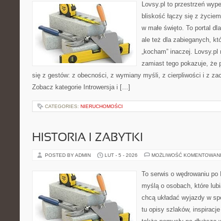
Lovsy.pl to przestrzeń wyp
bliskość łączy się z życie
w małe święto. To portal dla
ale też dla zabieganych, k
„kocham” inaczej. Lovsy.pl 
zamiast tego pokazuje, że 
się z gestów: z obecności, z wymiany myśli, z cierpliwości i z za
Zobacz kategorie Introwersja i […]
CATEGORIES:
NIERUCHOMOŚCI
HISTORIA I ZABYTKI
POSTED BY ADMIN
LUT - 5 - 2026
MOŻLIWOŚĆ KOMENTOWAN
To serwis o wędrowaniu po 
myślą o osobach, które lubi
chcą układać wyjazdy w sp
tu opisy szlaków, inspiracj