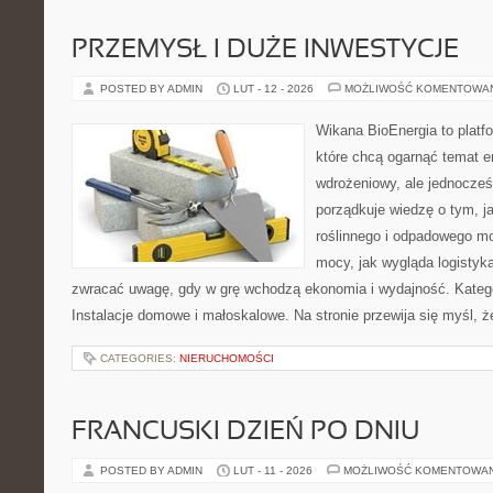
PRZEMYSŁ I DUŻE INWESTYCJE
POSTED BY ADMIN
LUT - 12 - 2026
MOŻLIWOŚĆ KOMENTOWA
Wikana BioEnergia to platf
które chcą ogarnąć temat e
wdrożeniowy, ale jednocześ
porządkuje wiedzę o tym, 
roślinnego i odpadowego mo
mocy, jak wygląda logistyk
zwracać uwagę, gdy w grę wchodzą ekonomia i wydajność. Kategor
Instalacje domowe i małoskalowe. Na stronie przewija się myśl, 
CATEGORIES:
NIERUCHOMOŚCI
FRANCUSKI DZIEŃ PO DNIU
POSTED BY ADMIN
LUT - 11 - 2026
MOŻLIWOŚĆ KOMENTOWA