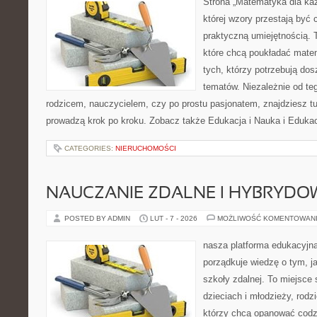
Strona „Matematyka dla każ
której wzory przestają być 
praktyczną umiejętnością. 
które chcą poukładać mate
tych, którzy potrzebują dos
tematów. Niezależnie od te
rodzicem, nauczycielem, czy po prostu pasjonatem, znajdziesz 
prowadzą krok po kroku. Zobacz także Edukacja i Nauka i Edukac
CATEGORIES:
NIERUCHOMOŚCI
NAUCZANIE ZDALNE I HYBRYDO
POSTED BY ADMIN
LUT - 7 - 2026
MOŻLIWOŚĆ KOMENTOWAN
nasza platforma edukacyjna 
porządkuje wiedzę o tym, j
szkoły zdalnej. To miejsce
dzieciach i młodzieży, rodz
którzy chcą opanować codzi