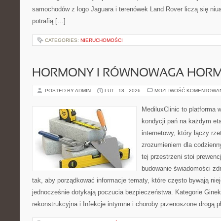
samochodów z logo Jaguara i terenówek Land Rover liczą się niu
potrafią […]
CATEGORIES:
NIERUCHOMOŚCI
HORMONY I RÓWNOWAGA HOR
POSTED BY ADMIN
LUT - 18 - 2026
MOŻLIWOŚĆ KOMENTOWA
MediluxClinic to platforma 
kondycji pań na każdym eta
internetowy, który łączy rz
zrozumieniem dla codzienn
tej przestrzeni stoi prewen
budowanie świadomości zdr
tak, aby porządkować informacje tematy, które często bywają nie
jednocześnie dotykają poczucia bezpieczeństwa. Kategorie Gineko
rekonstrukcyjna i Infekcje intymne i choroby przenoszone drogą 