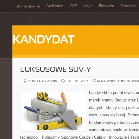
Archiwum
GKS
Noga
Pierwsza
Redakcja
Strona główna
KANDYDAT
LUKSUSOWE SUV-Y
POSTED BY ADMIN
LUT - 19 - 2026
MOŻLIWOŚĆ KOMENTOWA
Landworld to portal stworz
marek brandu Jaguar oraz L
dla tych, którzy chcą dokła
wozu klasy wyższej. Strona
fundamentów po techniczne
warsztatowy punkt widzenia
technologii. Polecamy Sportowe Coupe i Cabrio i Innowacje i Tec