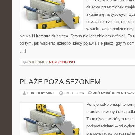
dziecko przez żłobek znajdą
skupia się na typowych wy
oswajaniem zmian, emocjam
w wieku wczesnodziecięcy
Nauka i Literatura dziecięca. Strona nie jest zbiorem definicji. T
po tym, jak wspierać dziecko, kiedy pojawia się płacz, gdy w dom
[…]
CATEGORIES:
NIERUCHOMOŚCI
PLAŻE POZA SEZONEM
POSTED BY ADMIN
LUT - 8 - 2026
MOŻLIWOŚĆ KOMENTOWAN
PensjonatPolonia.pl to kom
morskie akweny i chcą odkr
To miejsce, w którym reset
podpowiedziami – od wyboru
planowanie, aż po rozsądne