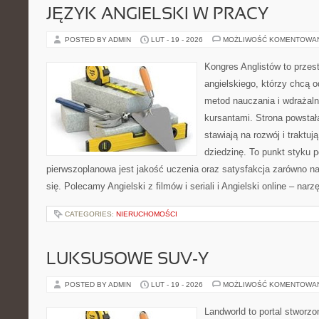
JĘZYK ANGIELSKI W PRACY
POSTED BY ADMIN
LUT - 19 - 2026
MOŻLIWOŚĆ KOMENTOWA
Kongres Anglistów to przest
angielskiego, którzy chcą
metod nauczania i wdrażaln
kursantami. Strona powstał
stawiają na rozwój i traktu
dziedzinę. To punkt styku p
pierwszoplanowa jest jakość uczenia oraz satysfakcja zarówno na
się. Polecamy Angielski z filmów i seriali i Angielski online – narz
CATEGORIES:
NIERUCHOMOŚCI
LUKSUSOWE SUV-Y
POSTED BY ADMIN
LUT - 19 - 2026
MOŻLIWOŚĆ KOMENTOWA
Landworld to portal stworz