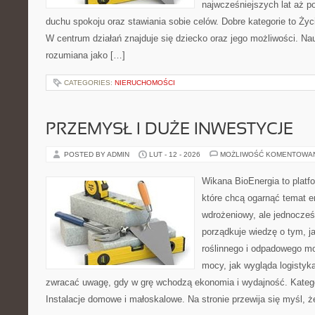
najwcześniejszych lat aż p
duchu spokoju oraz stawiania sobie celów. Dobre kategorie to Życ
W centrum działań znajduje się dziecko oraz jego możliwości. Na
rozumiana jako […]
CATEGORIES:
NIERUCHOMOŚCI
PRZEMYSŁ I DUŻE INWESTYCJE
POSTED BY ADMIN
LUT - 12 - 2026
MOŻLIWOŚĆ KOMENTOWA
Wikana BioEnergia to platf
które chcą ogarnąć temat e
wdrożeniowy, ale jednocześ
porządkuje wiedzę o tym, 
roślinnego i odpadowego mo
mocy, jak wygląda logistyk
zwracać uwagę, gdy w grę wchodzą ekonomia i wydajność. Kategor
Instalacje domowe i małoskalowe. Na stronie przewija się myśl, 