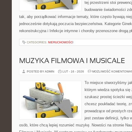
tej przestrzeni stoi prewen
budowanie świadomości zdr
tak, aby porządkować informacje tematy, które często bywają nie
jednocześnie dotykają poczucia bezpieczeństwa. Kategorie Gineko
rekonstrukcyjna i Infekcje intymne i choroby przenoszone drogą 
CATEGORIES:
NIERUCHOMOŚCI
MUZYKA FILMOWA I MUSICALE
POSTED BY ADMIN
LUT - 16 - 2026
MOŻLIWOŚĆ KOMENTOWA
To miejsce stworzyliśmy ja
którym wiedza spotyka się 
szukasz prostej ścieżki we
chcesz poukładać teorię, zn
prowadzące od prostych rze
jest zestaw definicji, tylko
osób, które chcą lepiej rozumieć muzykę. Nowości na stronie Na