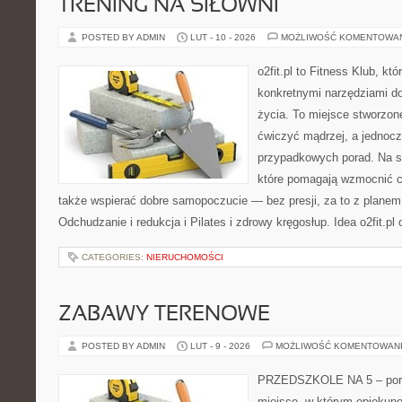
TRENING NA SIŁOWNI
POSTED BY ADMIN
LUT - 10 - 2026
MOŻLIWOŚĆ KOMENTOWA
o2fit.pl to Fitness Klub, kt
konkretnymi narzędziami do
życia. To miejsce stworzon
ćwiczyć mądrzej, a jednocze
przypadkowych porad. Na st
które pomagają wzmocnić ci
także wspierać dobre samopoczucie — bez presji, za to z planem
Odchudzanie i redukcja i Pilates i zdrowy kręgosłup. Idea o2fit.pl
CATEGORIES:
NIERUCHOMOŚCI
ZABAWY TERENOWE
POSTED BY ADMIN
LUT - 9 - 2026
MOŻLIWOŚĆ KOMENTOWAN
PRZEDSZKOLE NA 5 – porta
miejsce, w którym opiekun