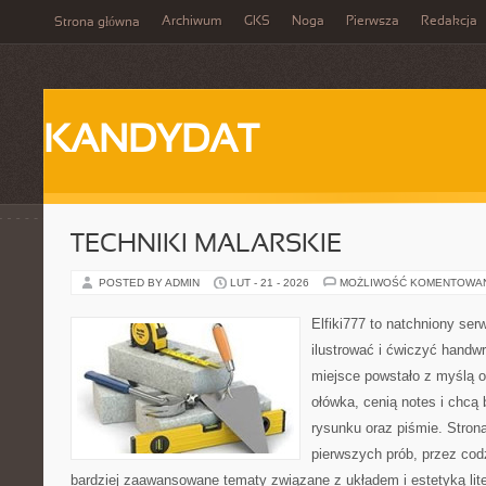
Archiwum
GKS
Noga
Pierwsza
Redakcja
Strona główna
KANDYDAT
TECHNIKI MALARSKIE
POSTED BY ADMIN
LUT - 21 - 2026
MOŻLIWOŚĆ KOMENTOWA
Elfiki777 to natchniony ser
ilustrować i ćwiczyć handw
miejsce powstało z myślą o
ołówka, cenią notes i chcą
rysunku oraz piśmie. Stron
pierwszych prób, przez cod
bardziej zaawansowane tematy związane z układem i estetyką lite