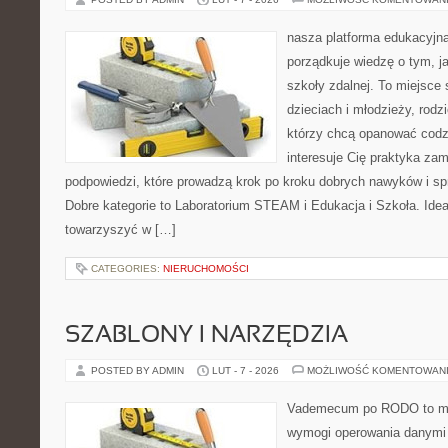
nasza platforma edukacyjna 
porządkuje wiedzę o tym, j
szkoły zdalnej. To miejsce
dzieciach i młodzieży, rodz
którzy chcą opanować codzi
interesuje Cię praktyka zam
podpowiedzi, które prowadzą krok po kroku dobrych nawyków i s
Dobre kategorie to Laboratorium STEAM i Edukacja i Szkoła. Idea 
towarzyszyć w […]
CATEGORIES:
NIERUCHOMOŚCI
SZABLONY I NARZĘDZIA
POSTED BY ADMIN
LUT - 7 - 2026
MOŻLIWOŚĆ KOMENTOWAN
Vademecum po RODO to mie
wymogi operowania danymi