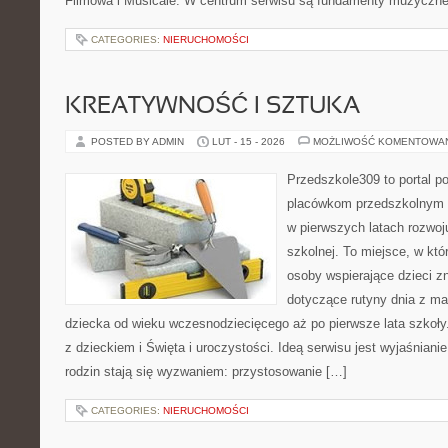
Filmowa i Musicale. W centrum serwisu są fundamenty muzycznej
CATEGORIES:
NIERUCHOMOŚCI
KREATYWNOŚĆ I SZTUKA
POSTED BY ADMIN
LUT - 15 - 2026
MOŻLIWOŚĆ KOMENTOWA
Przedszkole309 to portal p
placówkom przedszkolnym o
w pierwszych latach rozwoj
szkolnej. To miejsce, w kt
osoby wspierające dzieci z
dotyczące rutyny dnia z m
dziecka od wieku wczesnodziecięcego aż po pierwsze lata szkoł
z dzieckiem i Święta i uroczystości. Ideą serwisu jest wyjaśnianie
rodzin stają się wyzwaniem: przystosowanie […]
CATEGORIES:
NIERUCHOMOŚCI