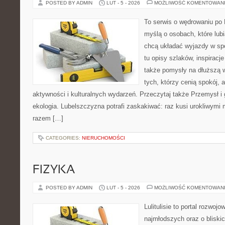
POSTED BY ADMIN
LUT - 5 - 2026
MOŻLIWOŚĆ KOMENTOWAN
To serwis o wędrowaniu po 
myślą o osobach, które lubi
chcą układać wyjazdy w sp
tu opisy szlaków, inspiracj
także pomysły na dłuższą w
tych, którzy cenią spokój, 
aktywności i kulturalnych wydarzeń. Przeczytaj także Przemysł i 
ekologia. Lubelszczyzna potrafi zaskakiwać: raz kusi urokliwymi
razem […]
CATEGORIES:
NIERUCHOMOŚCI
FIZYKA
POSTED BY ADMIN
LUT - 5 - 2026
MOŻLIWOŚĆ KOMENTOWAN
Lulitulisie to portal rozwoj
najmłodszych oraz o bliski