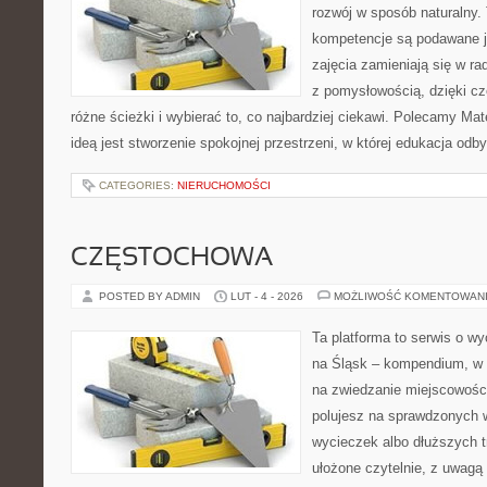
rozwój w sposób naturalny.
kompetencje są podawane j
zajęcia zamieniają się w ra
z pomysłowością, dzięki 
różne ścieżki i wybierać to, co najbardziej ciekawi. Polecamy Ma
ideą jest stworzenie spokojnej przestrzeni, w której edukacja odby
CATEGORIES:
NIERUCHOMOŚCI
CZĘSTOCHOWA
POSTED BY ADMIN
LUT - 4 - 2026
MOŻLIWOŚĆ KOMENTOWAN
Ta platforma to serwis o 
na Śląsk – kompendium, w
na zwiedzanie miejscowości 
polujesz na sprawdzonych
wycieczek albo dłuższych tr
ułożone czytelnie, z uwagą 