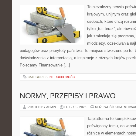
To niezależny serwis poświ
krajowym, unijnym oraz glo
osobach, które chcą rozumie
tylko „tu i teraz”, ale równ
jak zmieniają się programy,
młodzieży, oczekiwania naj
pedagogów oraz priorytety państwa. To miejsce stworzone po to, 
doświadczenia z interpretacją, a inspiracje z różnych krajów przek
Polecamy Finansowanie […]
CATEGORIES:
NIERUCHOMOŚCI
NORMY, PRZEPISY I PRAWO
POSTED BY ADMIN
LUT - 13 - 2026
MOŻLIWOŚĆ KOMENTOWA
Ta platforma to komplekso
poświęcony temu, co w prak
różnicę w elementach nośn