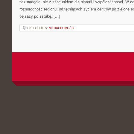
bez nadęcia, ale z szacunkiem dla historii i współczesności. W ce
różnorodność regionu: od tętniących życiem centrów po zielone en
pejzaży po sztukę. […]
CATEGORIES:
NIERUCHOMOŚCI