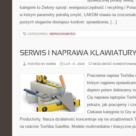
sprawdzonej porady wtedy, 
kategorie to Zielony sprzęt: energooszczędność i recykling i Por
w którym parametry potrafią zmylić, LAKOM stawia na zrozumiało
pustych sloganów dostajesz konkret: sprawdzenia, […]
CATEGORIES:
NIERUCHOMOŚCI
SERWIS I NAPRAWA KLAWIATUR
POSTED BY ADMIN
LUT - 6 - 2026
MOŻLIWOŚĆ KOMENTOWAN
Pracownia napraw Toshiba 
którym najpierw sprawdzam
dopiero potem dobieramy roz
Cię naprawa laptopów Toshi
pokaże, jak pracujemy i c
Ciekawe kategorie to Gry w
Productivity. Nasza działalność koncentruje się na urządzeniach 
na rodzinie Toshiba Satellite. Modele multimedialne i klasyczne po