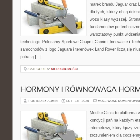
marek brandu Jaguar oraz L
dla tych, którzy chcą dokła
wozu klasy wyższej. Strona
fundamentów po techniczne
warsztatowy punkt widzenia
technologii. Polecamy Sportowe Coupe i Cabrio i Innowacje i Tec
samochodów z logo Jaguara i terenówek Land Rover liczą się niu
potrafią […]
CATEGORIES:
NIERUCHOMOŚCI
HORMONY I RÓWNOWAGA HOR
POSTED BY ADMIN
LUT - 18 - 2026
MOŻLIWOŚĆ KOMENTOWA
MediluxClinic to platforma 
kondycji pań na każdym eta
internetowy, który łączy rz
zrozumieniem dla codzienn