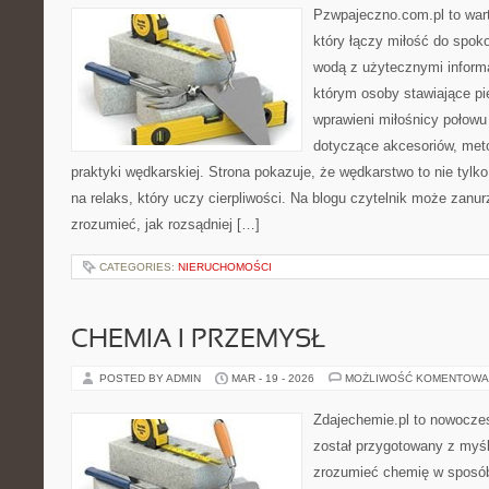
Pzwpajeczno.com.pl to war
który łączy miłość do spo
wodą z użytecznymi informa
którym osoby stawiające pi
wprawieni miłośnicy połow
dotyczące akcesoriów, meto
praktyki wędkarskiej. Strona pokazuje, że wędkarstwo to nie tylk
na relaks, który uczy cierpliwości. Na blogu czytelnik może zanu
zrozumieć, jak rozsądniej […]
CATEGORIES:
NIERUCHOMOŚCI
CHEMIA I PRZEMYSŁ
POSTED BY ADMIN
MAR - 19 - 2026
MOŻLIWOŚĆ KOMENTOWA
Zdajechemie.pl to nowoczes
został przygotowany z myś
zrozumieć chemię w sposób