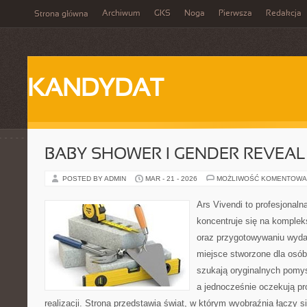
Archiwum
GKS
Noga
Pierwsza
Redakcja
Strona główna
KANDYDAT
BABY SHOWER I GENDER REVEAL
POSTED BY ADMIN
MAR - 21 - 2026
MOŻLIWOŚĆ KOMENTOWA
Ars Vivendi to profesjonalna
koncentruje się na komple
oraz przygotowywaniu wyda
miejsce stworzone dla osób, 
szukają oryginalnych pomys
a jednocześnie oczekują pr
realizacji. Strona przedstawia świat, w którym wyobraźnia łączy s