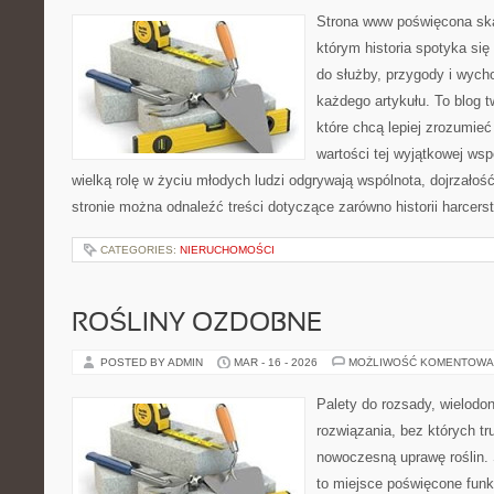
Strona www poświęcona ska
którym historia spotyka się
do służby, przygody i wych
każdego artykułu. To blog 
które chcą lepiej zrozumieć
wartości tej wyjątkowej wsp
wielką rolę w życiu młodych ludzi odgrywają wspólnota, dojrzałość
stronie można odnaleźć treści dotyczące zarówno historii harcerst
CATEGORIES:
NIERUCHOMOŚCI
ROŚLINY OZDOBNE
POSTED BY ADMIN
MAR - 16 - 2026
MOŻLIWOŚĆ KOMENTOWA
Palety do rozsady, wielodoni
rozwiązania, bez których t
nowoczesną uprawę roślin. 
to miejsce poświęcone fun