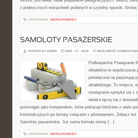
skórze, poznawać świat preparatów pielęgnacyjnych, śledzić tren
z praktycznych wskazówek podanych w czytelny sposób. Strona 
CATEGORIES:
NIERUCHOMOŚCI
SAMOLOTY PASAŻERSKIE
POSTED BY ADMIN
MAR - 17 - 2026
MOŻLIWOŚĆ KOMENTOWA
Podkarpackie Powiązanie K
ultralekkie to współczesna p
poświęcona na pasjonującym
ultralekkiego. To miejsce,
rozwiązania spotyka się z 
wiedza łączą się z doświa
postrzegać jako kompendium, które pokazuje lotnictwo z wielu pu
konstrukcyjnych po tematy związane z pilotowaniem. Zobacz też Pr
Samoloty pasażerskie. Już sama formuła strony […]
CATEGORIES:
NIERUCHOMOŚCI