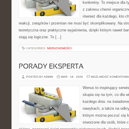
konkretny. To miejsce dla t
z zakresu chemii organiczne
również dla każdego, kto c
reakcji, związków i przemian nie musi być skomplikowany. Na str
teoretyczna oraz praktyczne wyjaśnienia, dzięki którym nawet bar
stają się logiczne. To […]
CATEGORIES:
NIERUCHOMOŚCI
PORADY EKSPERTA
POSTED BY ADMIN
MAR - 18 - 2026
MOŻLIWOŚĆ KOMENTOWA
Wenus to inspirujący serwi
skupia się na tym, co dla w
każdego dnia: na świadomej
nawykach, a także na odkr
którym można poczuć się ba
stworzone dla osób, które 