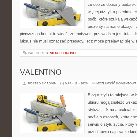
że dobrze dobrany podare
więcej niż tylko przedmiot
osób, które szukają wska
prezenty na różne okazje i 
pierwszego kontaktu widać, że motywem przewodnim jest tutaj kla
luksus nie musi oznaczać przesady, lecz może przejawiać się w s
CATEGORIES:
NIERUCHOMOŚCI
VALENTINO
POSTED BY ADMIN
MAR - 11 - 2026
MOŻLIWOŚĆ KOMENTOWA
Blog o stylu to miejsce, w 
ubioru mogą znaleźć wskaz
stylizacji. Strona pralniafo
myślą o osobach, które chc
serwis o stylu życia, który
przedstawia najnowsze kie