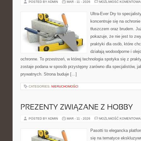
POSTED BY ADMIN
MAR - 11 - 2026
MOŻLIWOŚĆ KOMENTOWA
Ultra-Ever Dry to specjalist
koncentruje się na ochroni
tłuszczem oraz brudem. Ju
pokazuje, że nie jest to z
praktyki dla osób, które chc
działają wodoodporne i olej
ochronne. To przestrzeń, w której technologia spotyka się z prak
zostaje podana w sposób przystępny zarówno dla specjalistów, jak
prywatnych. Strona buduje […]
CATEGORIES:
NIERUCHOMOŚCI
PREZENTY ZWIĄZANE Z HOBBY
POSTED BY ADMIN
MAR - 11 - 2026
MOŻLIWOŚĆ KOMENTOWA
Pasotti to elegancka platfo
się na tematyce ekskluzyw