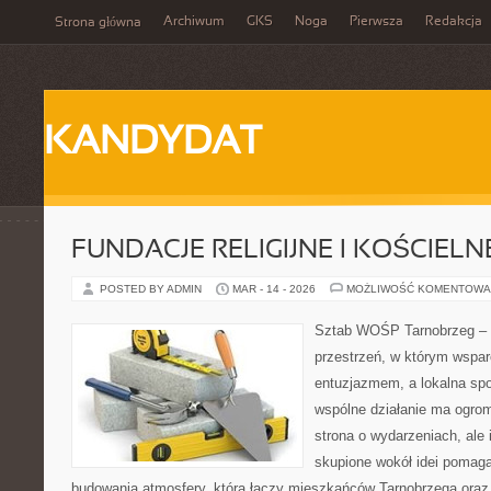
Archiwum
GKS
Noga
Pierwsza
Redakcja
Strona główna
KANDYDAT
FUNDACJE RELIGIJNE I KOŚCIELN
POSTED BY ADMIN
MAR - 14 - 2026
MOŻLIWOŚĆ KOMENTOWA
Sztab WOŚP Tarnobrzeg – G
przestrzeń, w którym wspar
entuzjazmem, a lokalna sp
wspólne działanie ma ogromn
strona o wydarzeniach, ale
skupione wokół idei pomaga
budowania atmosfery, która łączy mieszkańców Tarnobrzega oraz 