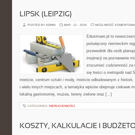
LIPSK (LEIPZIG)
POSTED BY ADMIN
MAR - 12 - 2026
MOŻLIWOŚĆ KOMENTOWA
Edusimare.pl to nowoczesn
poświęcony niemieckim regi
przewodnik dla osób planu
inspiracji na poznawanie mi
zrozumieć codzienność za O
się treści o metropolii nad
mieście, centrum sztuki i mody, mieście odbudowanym z historii
i wielu innych miejscach, a tematyka wpisów obejmuje ciekawe mie
lokalną gastronomię, muzea, tereny zielone oraz […]
CATEGORIES:
NIERUCHOMOŚCI
KOSZTY, KALKULACJE I BUDŻET