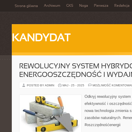
Archiwum
GKS
Noga
Pierwsza
Redakcja
Strona główna
KANDYDAT
REWOLUCYJNY SYSTEM HYBRYD
ENERGOOSZCZĘDNOŚĆ I WYDA
POSTED BY ADMIN
MAJ - 25 - 2025
MOŻLIWOŚĆ KOMENTOWA
Odkryj rewolucyjny system
efektywność i oszczędność 
nowa technologia zmienia s
zasobów naturalnych. #ene
#oszczędnośćenergii