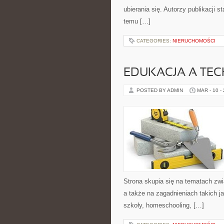
ubierania się. Autorzy publikacji s
temu […]
CATEGORIES:
NIERUCHOMOŚCI
EDUKACJA A TE
POSTED BY ADMIN
MAR - 10 -
Strona skupia się na tematach z
a także na zagadnieniach takich ja
szkoły, homeschooling, […]