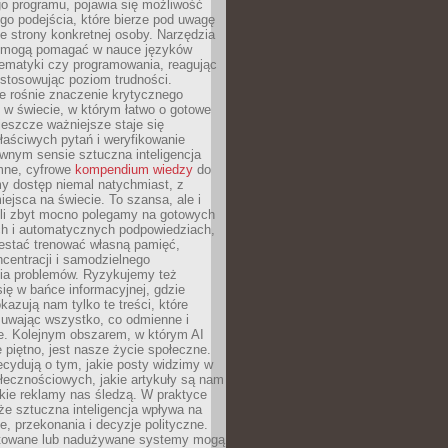
o programu, pojawia się możliwość
go podejścia, które bierze pod uwagę
e strony konkretnej osoby. Narzędzia
I mogą pomagać w nauce języków
ematyki czy programowania, reagując
ostosowując poziom trudności.
e rośnie znaczenie krytycznego
 w świecie, w którym łatwo o gotowe
jeszcze ważniejsze staje się
aściwych pytań i weryfikowanie
wnym sensie sztuczna inteligencja
mne, cyfrowe
kompendium wiedzy
do
y dostęp niemal natychmiast, z
ejsca na świecie. To szansa, ale i
śli zbyt mocno polegamy na gotowych
ch i automatycznych podpowiedziach,
stać trenować własną pamięć,
centracji i samodzielnego
ia problemów. Ryzykujemy też
ię w bańce informacyjnej, gdzie
kazują nam tylko te treści, które
suwając wszystko, co odmienne i
ce. Kolejnym obszarem, w którym AI
e piętno, jest nasze życie społeczne.
cydują o tym, jakie posty widzimy w
łecznościowych, jakie artykuły są nam
akie reklamy nas śledzą. W praktyce
że sztuczna inteligencja wpływa na
, przekonania i decyzje polityczne.
ktowane lub nadużywane systemy mogą