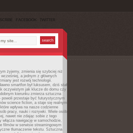
SCRIBE
FACEBOOK
TWITTER
rym żyjemy, zmienia się szybciej niż
 wcześniej, a jednym z głównych
zmiany jest rozwój technologii.
awno smartfon był luksusem, dziś stał
ak oczywistym jak klucze do domu czy
podobnym kierunku zmierza sztuczna
 – powoli przestaje być futurystycznym
mów science fiction, a staje się realnym
 które wpływa na nasze codzienne
sób pracy, nauki i rozrywki. Wiele osób
iej, nawet nie zdając sobie z tego
dy włącza nawigację w samochodzie,
e filmów w serwisie streamingowym
yczne tłumaczenie tekstu. Sztuczna