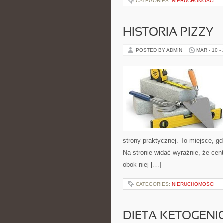
CATEGORIES:
NIERUCHOMOŚCI
HISTORIA PIZZY
POSTED BY ADMIN
MAR - 10 -
strony praktycznej. To miejsce, gd
Na stronie widać wyraźnie, że cen
obok niej […]
CATEGORIES:
NIERUCHOMOŚCI
DIETA KETOGENI