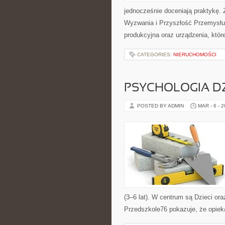
jednocześnie doceniają praktykę. 
Wyzwania i Przyszłość Przemysłu C
produkcyjna oraz urządzenia, które
CATEGORIES:
NIERUCHOMOŚCI
PSYCHOLOGIA DZ
POSTED BY ADMIN
MAR - 6 - 
(3–6 lat). W centrum są Dzieci ora
Przedszkole76 pokazuje, że opieka