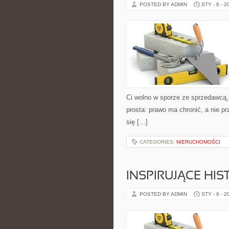
POSTED BY ADMIN
STY - 6 - 2
Ci wolno w sporze ze sprzedawcą, 
prosta: prawo ma chronić, a nie pr
się […]
CATEGORIES:
NIERUCHOMOŚCI
INSPIRUJĄCE HI
POSTED BY ADMIN
STY - 6 - 2