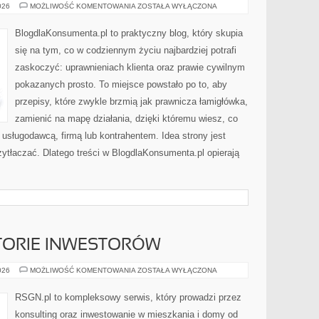
OSZUSTWA
026
MOŻLIWOŚĆ KOMENTOWANIA
ZOSTAŁA WYŁĄCZONA
FINANSOWE
I
WYŁUDZENIA
BlogdlaKonsumenta.pl to praktyczny blog, który skupia
się na tym, co w codziennym życiu najbardziej potrafi
zaskoczyć: uprawnieniach klienta oraz prawie cywilnym
pokazanych prosto. To miejsce powstało po to, aby
przepisy, które zwykle brzmią jak prawnicza łamigłówka,
zamienić na mapę działania, dzięki któremu wiesz, co
usługodawcą, firmą lub kontrahentem. Idea strony jest
zytłaczać. Dlatego treści w BlogdlaKonsumenta.pl opierają
STORIE INWESTORÓW
INSPIRUJĄCE
026
MOŻLIWOŚĆ KOMENTOWANIA
ZOSTAŁA WYŁĄCZONA
HISTORIE
INWESTORÓW
RSGN.pl to kompleksowy serwis, który prowadzi przez
konsulting oraz inwestowanie w mieszkania i domy od