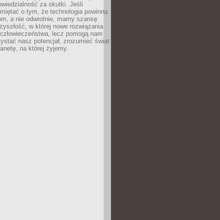
owiedzialność za skutki. Jeśli
miętać o tym, że technologia powinna
iom, a nie odwrotnie, mamy szansę
zyszłość, w której nowe rozwiązania
ą człowieczeństwa, lecz pomogą nam
zystać nasz potencjał, zrozumieć świat
lanetę, na której żyjemy.