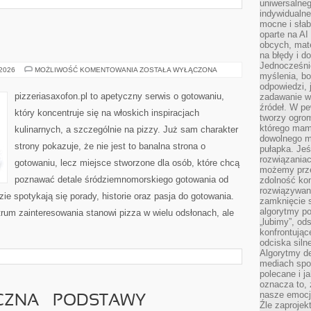
uniwersalneg
indywidualne
mocne i słab
oparte na A
obcych, mat
na błędy i d
Jednocześni
HISTORIA
 2026
MOŻLIWOŚĆ KOMENTOWANIA
ZOSTAŁA WYŁĄCZONA
myślenia, bo
PIZZY
odpowiedzi, 
pizzeriasaxofon.pl to apetyczny serwis o gotowaniu,
zadawanie wł
źródeł. W pe
który koncentruje się na włoskich inspiracjach
tworzy ogro
którego mam
kulinarnych, a szczególnie na pizzy. Już sam charakter
dowolnego mi
strony pokazuje, że nie jest to banalna strona o
pułapka. Je
rozwiązania
gotowaniu, lecz miejsce stworzone dla osób, które chcą
możemy prze
poznawać detale śródziemnomorskiego gotowania od
zdolność kon
rozwiązywan
zie spotykają się porady, historie oraz pasja do gotowania.
zamknięcie s
algorytmy po
trum zainteresowania stanowi pizza w wielu odsłonach, ale
„lubimy”, od
konfrontują
odciska siln
Algorytmy de
mediach spo
polecane i j
oznacza to, 
nasze emocje
CZNA – PODSTAWY
Źle zaproje