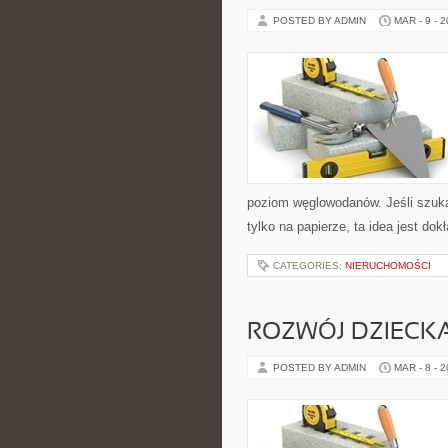
POSTED BY ADMIN
MAR - 9 - 
poziom węglowodanów. Jeśli szukas
tylko na papierze, ta idea jest dok
CATEGORIES:
NIERUCHOMOŚCI
ROZWÓJ DZIECK
POSTED BY ADMIN
MAR - 8 - 