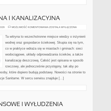
NA I KANALIZACYJNA
INŻYNIERIA
2026
MOŻLIWOŚĆ KOMENTOWANIA
ZOSTAŁA WYŁĄCZONA
WODNA
I
KANALIZACYJNA
Ta witryna to wszechstronne miejsce wiedzy o inżynierii
wodnej oraz gospodarce ściekowej. Skupia się na tym,
co w praktyce wdraża się w miastach i gminach: sieci
wodociągowe, układy odprowadzania ścieków, a także
kanalizację deszczową. Całość jest opisana w sposób
rzeczowy, ale jednocześnie przystępny, tak aby po
osoby, które dopiero budują podstawy. Nowości na stronie to
acje Sanitarne. W sercu serwisu znajduje […]
NSOWE I WYŁUDZENIA