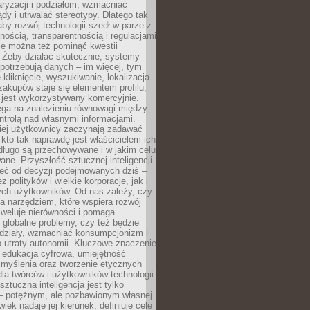
aryzacji i podziałom, wzmacniać
ądy i utrwalać stereotypy. Dlatego tak
aby rozwój technologii szedł w parze z
nością, transparentnością i regulacjami
ie można też pominąć kwestii
 Żeby działać skutecznie, systemy
 potrzebują danych – im więcej, tym
 kliknięcie, wyszukiwanie, lokalizacja
 zakupów staje się elementem profilu,
 jest wykorzystywany komercyjnie.
ega na znalezieniu równowagi między
trolą nad własnymi informacjami.
iej użytkownicy zaczynają zadawać
, kto tak naprawdę jest właścicielem ich
długo są przechowywane i w jakim celu
ne. Przyszłość sztucznej inteligencji
żeć od decyzji podejmowanych dziś –
 polityków i wielkie korporacje, jak i
ych użytkowników. Od nas zależy, czy
na narzędziem, które wspiera rozwój
iweluje nierówności i pomaga
globalne problemy, czy też będzie
odziały, wzmacniać konsumpcjonizm i
 utraty autonomii. Kluczowe znaczenie
 edukacja cyfrowa, umiejętność
 myślenia oraz tworzenie etycznych
la twórców i użytkowników technologii.
sztuczna inteligencja jest tylko
– potężnym, ale pozbawionym własnej
wiek nadaje jej kierunek, definiuje cele