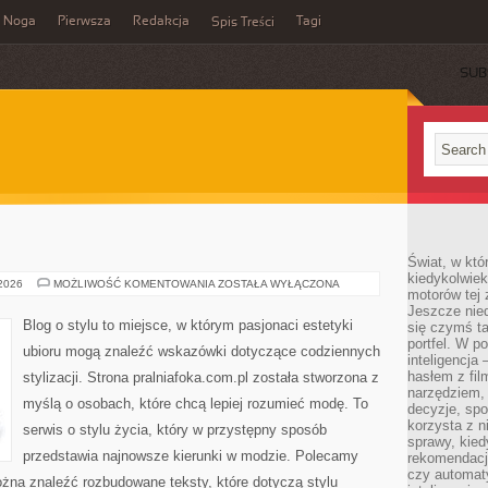
Noga
Pierwsza
Redakcja
Tagi
Spis Treści
SUB
Świat, w któ
kiedykolwiek
VALENTINO
 2026
MOŻLIWOŚĆ KOMENTOWANIA
ZOSTAŁA WYŁĄCZONA
motorów tej 
Jeszcze nied
Blog o stylu to miejsce, w którym pasjonaci estetyki
się czymś t
portfel. W 
ubioru mogą znaleźć wskazówki dotyczące codziennych
inteligencja
hasłem z fil
stylizacji. Strona pralniafoka.com.pl została stworzona z
narzędziem,
myślą o osobach, które chcą lepiej rozumieć modę. To
decyzje, spo
korzysta z n
serwis o stylu życia, który w przystępny sposób
sprawy, kie
przedstawia najnowsze kierunki w modzie. Polecamy
rekomendacj
czy automat
można znaleźć rozbudowane teksty, które dotyczą stylu