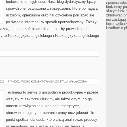
budowanie umiejętności. Nasz blog dydaktyczny łączy
i ponosi odp
będziemy pa
sprawdzone rozwiązania z narzędziami, które pomagają
służyć ludz
uczniom, opiekunom oraz nauczycielom poruszać się
zbudować pr
nie zastąpi
po świecie informacji w sposób uporządkowany. Zależy
lepiej wykor
i zadbać o p
jazna, a jednocześnie ambitna – tak, by prowadziła do
sy to Nauka języka angielskiego i Nauka języka angielskiego
TECHNEAU
2026
MOŻLIWOŚĆ KOMENTOWANIA
ZOSTAŁA WYŁĄCZONA
Techneau to serwis o gospodarce produkcyjnej – przede
wszystkim sektorze ciężkim, ale także o tym, co go
otacza: rozwiązaniach, sieciach, energetyce,
sterowaniu, logistyce, ochronie pracy oraz jakości. To
punkt spotkań dla osób, które chcą analizować procesy
przemysłowe bez zbędnej żargonu bez treści, a