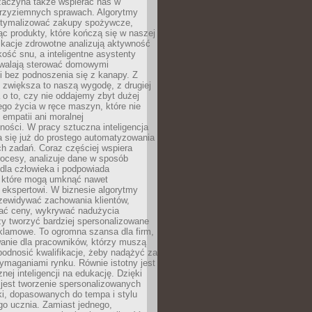
 zaczyna także wspierać nas w
 przyziemnych sprawach. Algorytmy
tymalizować zakupy spożywcze,
c produkty, które kończą się w naszej
ikacje zdrowotne analizują aktywność
akość snu, a inteligentne asystenty
walają sterować domowymi
i bez podnoszenia się z kanapy. Z
y zwiększa to naszą wygodę, z drugiej
a o to, czy nie oddajemy zbyt dużej
go życia w ręce maszyn, które nie
 empatii ani moralnej
ności. W pracy sztuczna inteligencja
a się już do prostego automatyzowania
h zadań. Coraz częściej wspiera
ocesy, analizuje dane w sposób
dla człowieka i podpowiada
, które mogą umknąć nawet
 ekspertowi. W biznesie algorytmy
zewidywać zachowania klientów,
ać ceny, wykrywać nadużycia
y tworzyć bardziej spersonalizowane
klamowe. To ogromna szansa dla firm,
wanie dla pracowników, którzy muszą
podnosić kwalifikacje, żeby nadążyć za
ymaganiami rynku. Równie istotny jest
nej inteligencji na edukację. Dzięki
 jest tworzenie spersonalizowanych
i, dopasowanych do tempa i stylu
go ucznia. Zamiast jednego,