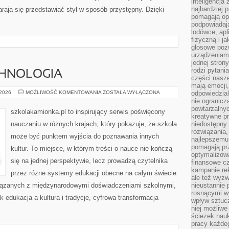
inteligencja
najbardziej
tarają się przedstawiać styl w sposób przystępny. Dzięki
pomagają op
podpowiadają
lodówce, apl
fizyczną i j
głosowe poz
urządzeniam
jednej stron
rodzi pytani
CHNOLOGIA
części nasze
mają emocji,
EDUKACJA
 2026
MOŻLIWOŚĆ KOMENTOWANIA
ZOSTAŁA WYŁĄCZONA
odpowiedzial
A
nie ogranicz
TECHNOLOGIA
powtarzalnyc
szkolakamionka.pl to inspirujący serwis poświęcony
kreatywne pr
nauczaniu w różnych krajach, który pokazuje, że szkoła
niedostępny 
rozwiązania
może być punktem wyjścia do poznawania innych
najlepszemu
pomagają pr
kultur. To miejsce, w którym treści o nauce nie kończą
optymalizow
się na jednej perspektywie, lecz prowadzą czytelnika
finansowe cz
kampanie re
przez różne systemy edukacji obecne na całym świecie.
ale też wyz
wiązanych z międzynarodowymi doświadczeniami szkolnymi,
nieustannie 
rosnącymi w
k edukacja a kultura i tradycje, cyfrowa transformacja
wpływ sztucz
niej możliwe
ścieżek nauk
pracy każde