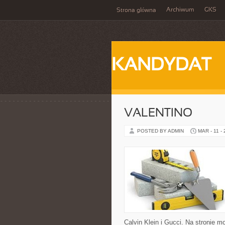
Archiwum
GKS
Strona główna
KANDYDAT
VALENTINO
POSTED BY ADMIN
MAR - 11 -
Calvin Klein i Gucci. Na stronie 