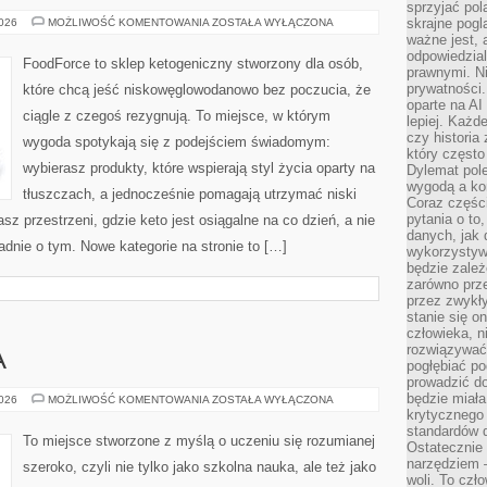
sprzyjać pol
DIETA
skrajne pogl
2026
MOŻLIWOŚĆ KOMENTOWANIA
ZOSTAŁA WYŁĄCZONA
KETOGENICZNA
ważne jest, 
–
odpowiedzial
PODSTAWY
FoodForce to sklep ketogeniczny stworzony dla osób,
prawnymi. N
prywatności.
które chcą jeść niskowęglowodanowo bez poczucia, że
oparte na AI
ciągle z czegoś rezygnują. To miejsce, w którym
lepiej. Każde
czy historia
wygoda spotykają się z podejściem świadomym:
który często
wybierasz produkty, które wspierają styl życia oparty na
Dylemat pol
wygodą a kon
tłuszczach, a jednocześnie pomagają utrzymać niski
Coraz częśc
pytania o to
z przestrzeni, gdzie keto jest osiągalne na co dzień, a nie
danych, jak 
ładnie o tym. Nowe kategorie na stronie to […]
wykorzystywa
będzie zale
zarówno przez
przez zwykł
stanie się o
człowieka, n
rozwiązywać 
A
pogłębiać p
prowadzić do
będzie miała
ROZWÓJ
2026
MOŻLIWOŚĆ KOMENTOWANIA
ZOSTAŁA WYŁĄCZONA
DZIECKA
krytycznego
standardów d
To miejsce stworzone z myślą o uczeniu się rozumianej
Ostatecznie 
narzędziem 
szeroko, czyli nie tylko jako szkolna nauka, ale też jako
woli. To czło