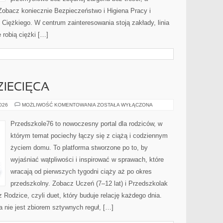
Zobacz koniecznie Bezpieczeństwo i Higiena Pracy i
iężkiego. W centrum zainteresowania stoją zakłady, linia
 robią ciężki […]
IECIĘCA
PSYCHOLOGIA
2026
MOŻLIWOŚĆ KOMENTOWANIA
ZOSTAŁA WYŁĄCZONA
DZIECIĘCA
Przedszkole76 to nowoczesny portal dla rodziców, w
którym temat pociechy łączy się z ciążą i codziennym
życiem domu. To platforma stworzone po to, by
wyjaśniać wątpliwości i inspirować w sprawach, które
wracają od pierwszych tygodni ciąży aż po okres
przedszkolny. Zobacz Uczeń (7–12 lat) i Przedszkolak
z Rodzice, czyli duet, który buduje relację każdego dnia.
 nie jest zbiorem sztywnych reguł, […]