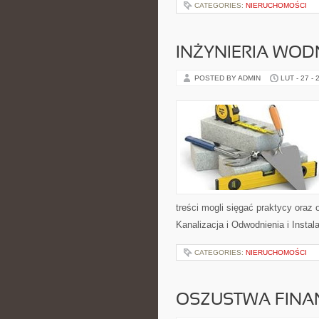
CATEGORIES:
NIERUCHOMOŚCI
INŻYNIERIA WOD
POSTED BY ADMIN
LUT - 27 - 
treści mogli sięgać praktycy oraz 
Kanalizacja i Odwodnienia i Instal
CATEGORIES:
NIERUCHOMOŚCI
OSZUSTWA FINA